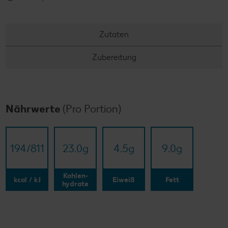
Zutaten
Zubereitung
Nährwerte
(Pro Portion)
194/​811
23.0
g
4.5
g
9.0
g
Kohlen-
kcal / kJ
Eiweiß
Fett
hydrate