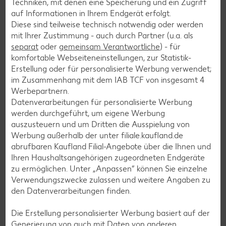
Techniken, mit denen eine Speicherung und ein Zugriff
Eis-Rezepte
auf Informationen in Ihrem Endgerät erfolgt.
Diese sind teilweise technisch notwendig oder werden
Pfannkuchen-Rezepte
mit Ihrer Zustimmung - auch durch Partner (u.a. als
Plätzchen-Rezepte
separat
oder
gemeinsam Verantwortliche
) - für
komfortable Webseiteneinstellungen, zur Statistik-
Erstellung oder für personalisierte Werbung verwendet;
Smoothie-Rezepte
im Zusammenhang mit dem IAB TCF von insgesamt
4
Werbepartnern.
Bowle-Rezepte
Datenverarbeitungen für personalisierte Werbung
Cocktail-Rezepte
werden durchgeführt, um eigene Werbung
auszusteuern und um Dritten die Ausspielung von
Avocado-Rezepte
Werbung außerhalb der unter filiale.kaufland.de
Erdbeer-Rezepte
abrufbaren Kaufland Filial-Angebote über die Ihnen und
Ihren Haushaltsangehörigen zugeordneten Endgeräte
Blaubeer-Rezepte
zu ermöglichen. Unter „Anpassen“ können Sie einzelne
Bananen-Rezepte
Verwendungszwecke zulassen und weitere Angaben zu
den Datenverarbeitungen finden.
Die Erstellung personalisierter Werbung basiert auf der
Generierung von auch mit Daten von anderen