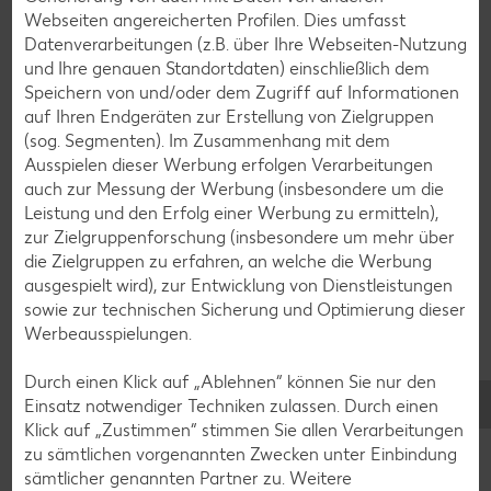
Zurück zu allen Rezepten
Webseiten angereicherten Profilen. Dies umfasst
Datenverarbeitungen (z.B. über Ihre Webseiten-Nutzung
und Ihre genauen Standortdaten) einschließlich dem
Speichern von und/oder dem Zugriff auf Informationen
auf Ihren Endgeräten zur Erstellung von Zielgruppen
(sog. Segmenten). Im Zusammenhang mit dem
Ausspielen dieser Werbung erfolgen Verarbeitungen
auch zur Messung der Werbung (insbesondere um die
Leistung und den Erfolg einer Werbung zu ermitteln),
zur Zielgruppenforschung (insbesondere um mehr über
die Zielgruppen zu erfahren, an welche die Werbung
ausgespielt wird), zur Entwicklung von Dienstleistungen
sowie zur technischen Sicherung und Optimierung dieser
Werbeausspielungen.
Durch einen Klick auf „Ablehnen“ können Sie nur den
Glutenfreie Rezepte
Einsatz notwendiger Techniken zulassen. Durch einen
Klick auf „Zustimmen“ stimmen Sie allen Verarbeitungen
Wer auf Gluten verzichtet, muss nicht automatisch auf
zu sämtlichen vorgenannten Zwecken unter Einbindung
Vielfalt und Geschmack verzichten. Ob süß oder herzhaft –
sämtlicher genannten Partner zu. Weitere
mit unseren glutenfreien Rezepten zauberst du dir Gerichte,