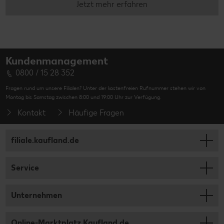
Jetzt mehr erfahren
Kundenmanagement
0800 / 15 28 352
Fragen rund um unsere Filialen? Unter der kostenfreien Rufnummer stehen wir von
Montag bis Samstag zwischen 8:00 und 19:00 Uhr zur Verfügung.
Kontakt
Häufige Fragen
filiale.kaufland.de
Service
Unternehmen
Online-Marktplatz Kaufland.de