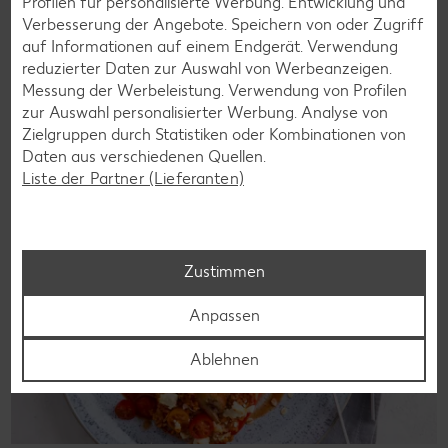
Profilen für personalisierte Werbung. Entwicklung und
Laktoseintoleranz muss dich kulinarisch nicht ausbremsen,
Verbesserung der Angebote. Speichern von oder Zugriff
denn es geht auch ohne. Unsere laktosefreien Rezepte
auf Informationen auf einem Endgerät. Verwendung
bringen Vielfalt auf den Tisch – für große und kleine
reduzierter Daten zur Auswahl von Werbeanzeigen.
Genießer, für die Lunchbox oder das Abendessen.
Messung der Werbeleistung. Verwendung von Profilen
zur Auswahl personalisierter Werbung. Analyse von
Rezepte entdecken
Zielgruppen durch Statistiken oder Kombinationen von
Daten aus verschiedenen Quellen.
Liste der Partner (Lieferanten)
Zustimmen
Anpassen
Ablehnen