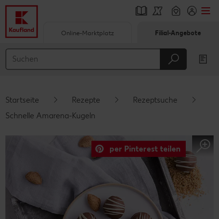
Online-Marktplatz
Filial-Angebote
Springe zu
Hauptinhalt
Footer
Startseite
Rezepte
Rezeptsuche
Schwebender Seitenbereich
Schnelle Amarena-Kugeln
per Pinterest teilen