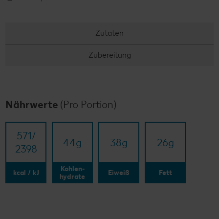
Zutaten
Zubereitung
Nährwerte
(Pro Portion)
571/​
44
g
38
g
26
g
2398
Kohlen-
kcal / kJ
Eiweiß
Fett
hydrate