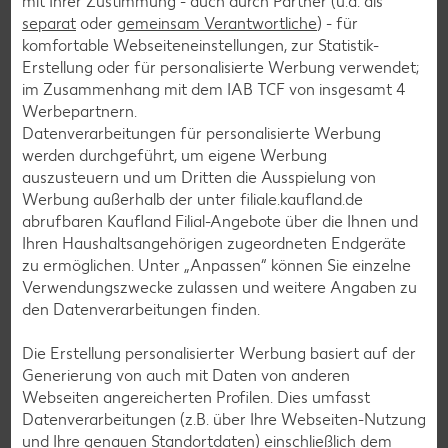
mit Ihrer Zustimmung - auch durch Partner (u.a. als
separat
oder
gemeinsam Verantwortliche
) - für
Fisch-Rezepte
komfortable Webseiteneinstellungen, zur Statistik-
Geflügel-Rezepte
Erstellung oder für personalisierte Werbung verwendet;
im Zusammenhang mit dem IAB TCF von insgesamt
4
Lamm-Rezepte
Werbepartnern.
Grill-Rezepte
Datenverarbeitungen für personalisierte Werbung
werden durchgeführt, um eigene Werbung
auszusteuern und um Dritten die Ausspielung von
Muffin-Rezepte
Werbung außerhalb der unter filiale.kaufland.de
abrufbaren Kaufland Filial-Angebote über die Ihnen und
Apfelkuchen-Rezepte
Ihren Haushaltsangehörigen zugeordneten Endgeräte
Schokokuchen-Rezepte
zu ermöglichen. Unter „Anpassen“ können Sie einzelne
Verwendungszwecke zulassen und weitere Angaben zu
Torten-Rezepte
den Datenverarbeitungen finden.
Eis-Rezepte
Die Erstellung personalisierter Werbung basiert auf der
Pfannkuchen-Rezepte
Generierung von auch mit Daten von anderen
Plätzchen-Rezepte
Webseiten angereicherten Profilen. Dies umfasst
Datenverarbeitungen (z.B. über Ihre Webseiten-Nutzung
und Ihre genauen Standortdaten) einschließlich dem