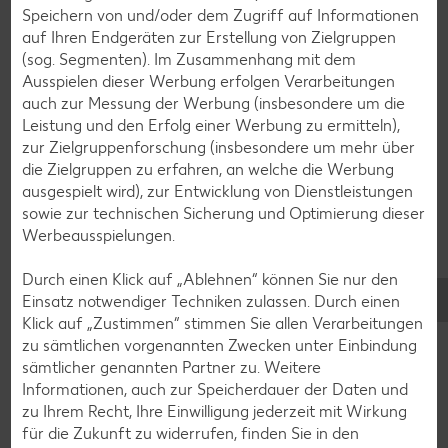
Smoothie-Rezepte
Speichern von und/oder dem Zugriff auf Informationen
auf Ihren Endgeräten zur Erstellung von Zielgruppen
Bowle-Rezepte
(sog. Segmenten). Im Zusammenhang mit dem
Cocktail-Rezepte
Ausspielen dieser Werbung erfolgen Verarbeitungen
auch zur Messung der Werbung (insbesondere um die
Avocado-Rezepte
Leistung und den Erfolg einer Werbung zu ermitteln),
Erdbeer-Rezepte
zur Zielgruppenforschung (insbesondere um mehr über
die Zielgruppen zu erfahren, an welche die Werbung
Blaubeer-Rezepte
ausgespielt wird), zur Entwicklung von Dienstleistungen
Bananen-Rezepte
sowie zur technischen Sicherung und Optimierung dieser
Werbeausspielungen.
Durch einen Klick auf „Ablehnen“ können Sie nur den
Einsatz notwendiger Techniken zulassen. Durch einen
Zurück zu allen Rezepten
Klick auf „Zustimmen“ stimmen Sie allen Verarbeitungen
zu sämtlichen vorgenannten Zwecken unter Einbindung
sämtlicher genannten Partner zu. Weitere
Informationen, auch zur Speicherdauer der Daten und
zu Ihrem Recht, Ihre Einwilligung jederzeit mit Wirkung
für die Zukunft zu widerrufen, finden Sie in den