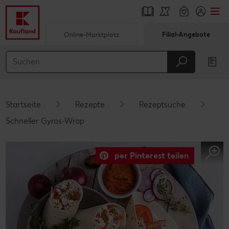
Online-Marktplatz
Filial-Angebote
Springe zu
Hauptinhalt
Footer
Startseite
Rezepte
Rezeptsuche
Schwebender Seitenbereich
Schneller Gyros-Wrap
per Pinterest teilen