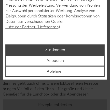
Messung der Werbeleistung. Verwendung von Profilen
zur Auswahl personalisierter Werbung. Analyse von
Zielgruppen durch Statistiken oder Kombinationen von
Daten aus verschiedenen Quellen.
Liste der Partner (Lieferanten)
Zustimmen
Anpassen
Laktosefreie Rezepte
Ablehnen
Laktoseintoleranz muss dich kulinarisch nicht ausbremsen,
denn es geht auch ohne. Unsere laktosefreien Rezepte
bringen Vielfalt auf den Tisch – für große und kleine
Genießer, für die Lunchbox oder das Abendessen.
Rezepte entdecken