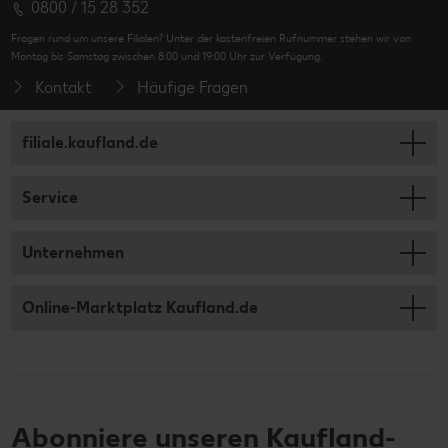
0800 / 15 28 352
Fragen rund um unsere Filialen? Unter der kostenfreien Rufnummer stehen wir von
Montag bis Samstag zwischen 8:00 und 19:00 Uhr zur Verfügung.
Kontakt
Häufige Fragen
filiale.kaufland.de
Service
Unternehmen
Online-Marktplatz Kaufland.de
Abonniere unseren Kaufland-