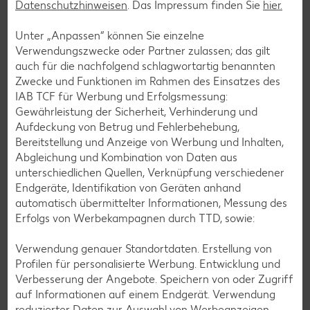
Datenschutzhinweisen
. Das Impressum finden Sie
hier.
Unter „Anpassen“ können Sie einzelne
Verwendungszwecke oder Partner zulassen; das gilt
auch für die nachfolgend schlagwortartig benannten
Zwecke und Funktionen im Rahmen des Einsatzes des
IAB TCF für Werbung und Erfolgsmessung:
Gewährleistung der Sicherheit, Verhinderung und
Aufdeckung von Betrug und Fehlerbehebung,
Bereitstellung und Anzeige von Werbung und Inhalten,
Abgleichung und Kombination von Daten aus
Glutenfreie Rezepte
unterschiedlichen Quellen, Verknüpfung verschiedener
Wer auf Gluten verzichtet, muss nicht automatisch auf
Endgeräte, Identifikation von Geräten anhand
Vielfalt und Geschmack verzichten. Ob süß oder herzhaft –
automatisch übermittelter Informationen, Messung des
mit unseren glutenfreien Rezepten zauberst du dir Gerichte,
Erfolgs von Werbekampagnen durch TTD, sowie:
die nicht nur verträglich, sondern auch richtig lecker sind.
Verwendung genauer Standortdaten. Erstellung von
Rezepte entdecken
Profilen für personalisierte Werbung. Entwicklung und
Verbesserung der Angebote. Speichern von oder Zugriff
auf Informationen auf einem Endgerät. Verwendung
reduzierter Daten zur Auswahl von Werbeanzeigen.