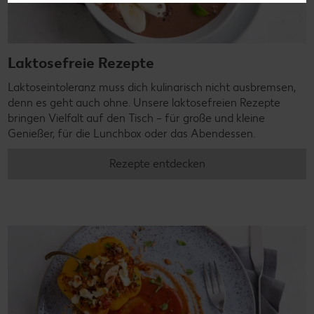
Laktosefreie Rezepte
Laktoseintoleranz muss dich kulinarisch nicht ausbremsen,
denn es geht auch ohne. Unsere laktosefreien Rezepte
bringen Vielfalt auf den Tisch – für große und kleine
Genießer, für die Lunchbox oder das Abendessen.
Rezepte entdecken