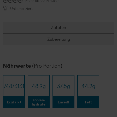
Mehr als 60 Minuten
Unkompliziert
Zutaten
Zubereitung
Nährwerte
(Pro Portion)
748/​3131
48.9
g
37.5
g
44.2
g
Kohlen-
kcal / kJ
Eiweiß
Fett
hydrate