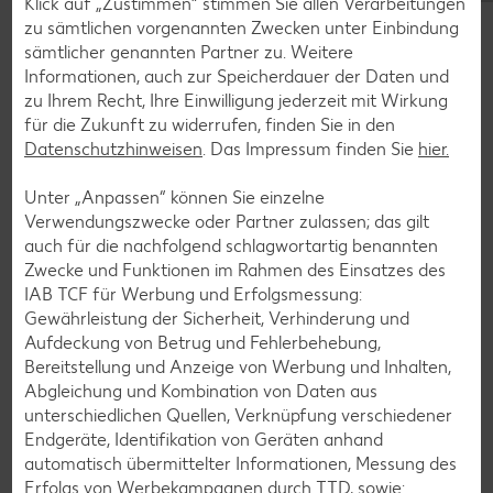
Klick auf „Zustimmen“ stimmen Sie allen Verarbeitungen
Bananen-Rezepte
zu sämtlichen vorgenannten Zwecken unter Einbindung
sämtlicher genannten Partner zu. Weitere
Informationen, auch zur Speicherdauer der Daten und
zu Ihrem Recht, Ihre Einwilligung jederzeit mit Wirkung
für die Zukunft zu widerrufen, finden Sie in den
Zurück zu allen Rezepten
Datenschutzhinweisen
. Das Impressum finden Sie
hier.
Unter „Anpassen“ können Sie einzelne
Verwendungszwecke oder Partner zulassen; das gilt
auch für die nachfolgend schlagwortartig benannten
Zwecke und Funktionen im Rahmen des Einsatzes des
IAB TCF für Werbung und Erfolgsmessung:
Gewährleistung der Sicherheit, Verhinderung und
Aufdeckung von Betrug und Fehlerbehebung,
Bereitstellung und Anzeige von Werbung und Inhalten,
Abgleichung und Kombination von Daten aus
unterschiedlichen Quellen, Verknüpfung verschiedener
Endgeräte, Identifikation von Geräten anhand
automatisch übermittelter Informationen, Messung des
Erfolgs von Werbekampagnen durch TTD, sowie: