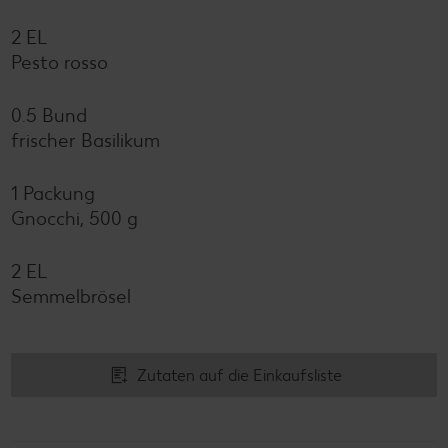
2 EL
Pesto rosso
0.5 Bund
frischer Basilikum
1 Packung
Gnocchi, 500 g
2 EL
Semmelbrösel
Zutaten auf die Einkaufsliste