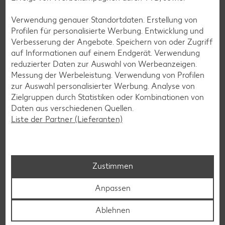
Glutenfreie Rezepte
Verwendung genauer Standortdaten. Erstellung von
Profilen für personalisierte Werbung. Entwicklung und
Wer auf Gluten verzichtet, muss nicht automatisch auf
Verbesserung der Angebote. Speichern von oder Zugriff
Vielfalt und Geschmack verzichten. Ob süß oder herzhaft –
auf Informationen auf einem Endgerät. Verwendung
mit unseren glutenfreien Rezepten zauberst du dir Gerichte,
reduzierter Daten zur Auswahl von Werbeanzeigen.
die nicht nur verträglich, sondern auch richtig lecker sind.
Messung der Werbeleistung. Verwendung von Profilen
zur Auswahl personalisierter Werbung. Analyse von
Rezepte entdecken
Zielgruppen durch Statistiken oder Kombinationen von
Daten aus verschiedenen Quellen.
Liste der Partner (Lieferanten)
Zustimmen
Anpassen
Ablehnen