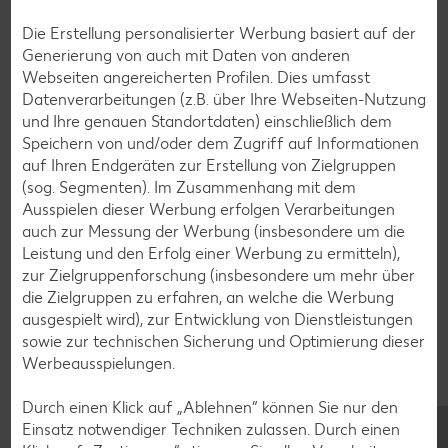
Muffin-Rezepte
Die Erstellung personalisierter Werbung basiert auf der
Apfelkuchen-Rezepte
Generierung von auch mit Daten von anderen
Schokokuchen-Rezepte
Webseiten angereicherten Profilen. Dies umfasst
Datenverarbeitungen (z.B. über Ihre Webseiten-Nutzung
Torten-Rezepte
und Ihre genauen Standortdaten) einschließlich dem
Eis-Rezepte
Speichern von und/oder dem Zugriff auf Informationen
auf Ihren Endgeräten zur Erstellung von Zielgruppen
Pfannkuchen-Rezepte
(sog. Segmenten). Im Zusammenhang mit dem
Plätzchen-Rezepte
Ausspielen dieser Werbung erfolgen Verarbeitungen
auch zur Messung der Werbung (insbesondere um die
Leistung und den Erfolg einer Werbung zu ermitteln),
Smoothie-Rezepte
zur Zielgruppenforschung (insbesondere um mehr über
die Zielgruppen zu erfahren, an welche die Werbung
Bowle-Rezepte
ausgespielt wird), zur Entwicklung von Dienstleistungen
Cocktail-Rezepte
sowie zur technischen Sicherung und Optimierung dieser
Werbeausspielungen.
Avocado-Rezepte
Erdbeer-Rezepte
Durch einen Klick auf „Ablehnen“ können Sie nur den
Einsatz notwendiger Techniken zulassen. Durch einen
Blaubeer-Rezepte