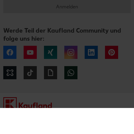
Anmelden
Werde Teil der Kaufland Community und
folge uns hier:
Facebook
YouTube
Xing
Instagram
LinkedIn
Pintere
Kununu
Tiktok
Giphy
WhatsApp
Impressum
Datenschutzhinweise
Cookie-Hinweise
Barrierefreiheitserklärung