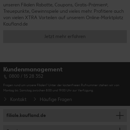
unseren Filialen Rabatte, Coupons, Gratis-Prämienᵖ,
Treuepunkte, Gewinnspiele und vieles mehr. Profitiere auch
von vielen XTRA Vorteilen auf unserem Online-Marktplatz
Kaufland.de
Jetzt mehr erfahren
Kundenmanagement
0800 / 15 28 352
Fragen rund um unsere Filialen? Unter der kostenfreien Rufnummer stehen wir von
Montag bis Samstag zwischen 8:00 und 19:00 Uhr zur Verfügung.
Kontakt
Häufige Fragen
filiale.kaufland.de