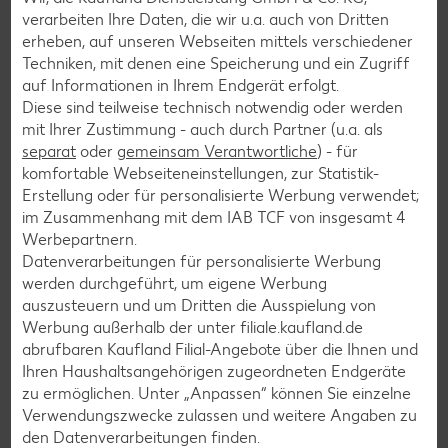
verarbeiten Ihre Daten, die wir u.a. auch von Dritten
Sushi-Rezepte
erheben, auf unseren Webseiten mittels verschiedener
Raclette-Rezepte
Techniken, mit denen eine Speicherung und ein Zugriff
auf Informationen in Ihrem Endgerät erfolgt.
Flammkuchen-Rezepte
Diese sind teilweise technisch notwendig oder werden
Frühstücksrezepte
mit Ihrer Zustimmung - auch durch Partner (u.a. als
separat
oder
gemeinsam Verantwortliche
) - für
komfortable Webseiteneinstellungen, zur Statistik-
Salat-Rezepte
Erstellung oder für personalisierte Werbung verwendet;
im Zusammenhang mit dem IAB TCF von insgesamt
4
Spargel-Rezepte
Werbepartnern.
Fleisch-Rezepte
Datenverarbeitungen für personalisierte Werbung
werden durchgeführt, um eigene Werbung
Fisch-Rezepte
auszusteuern und um Dritten die Ausspielung von
Geflügel-Rezepte
Werbung außerhalb der unter filiale.kaufland.de
abrufbaren Kaufland Filial-Angebote über die Ihnen und
Lamm-Rezepte
Ihren Haushaltsangehörigen zugeordneten Endgeräte
Grill-Rezepte
zu ermöglichen. Unter „Anpassen“ können Sie einzelne
Verwendungszwecke zulassen und weitere Angaben zu
den Datenverarbeitungen finden.