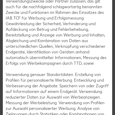
Verwendungszwecke oder Partner zulassen; das gilt
auch für die nachfolgend schlagwortartig benannten
Zwecke und Funktionen im Rahmen des Einsatzes des
IAB TCF für Werbung und Erfolgsmessung:
Glutenfreie Rezepte
Gewährleistung der Sicherheit, Verhinderung und
Aufdeckung von Betrug und Fehlerbehebung,
Wer auf Gluten verzichtet, muss nicht automatisch auf
Bereitstellung und Anzeige von Werbung und Inhalten,
Vielfalt und Geschmack verzichten. Ob süß oder herzhaft –
Abgleichung und Kombination von Daten aus
mit unseren glutenfreien Rezepten zauberst du dir Gerichte,
unterschiedlichen Quellen, Verknüpfung verschiedener
die nicht nur verträglich, sondern auch richtig lecker sind.
Endgeräte, Identifikation von Geräten anhand
automatisch übermittelter Informationen, Messung des
Rezepte entdecken
Erfolgs von Werbekampagnen durch TTD, sowie:
Verwendung genauer Standortdaten. Erstellung von
Profilen für personalisierte Werbung. Entwicklung und
Verbesserung der Angebote. Speichern von oder Zugriff
auf Informationen auf einem Endgerät. Verwendung
reduzierter Daten zur Auswahl von Werbeanzeigen.
Messung der Werbeleistung. Verwendung von Profilen
zur Auswahl personalisierter Werbung. Analyse von
Zielgruppen durch Statistiken oder Kombinationen von