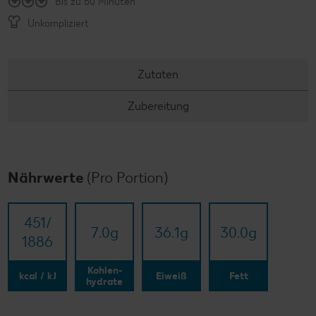
Bis zu 60 Minuten
Unkompliziert
Zutaten
Zubereitung
Nährwerte
(Pro Portion)
451/​
7.0
g
36.1
g
30.0
g
1886
Kohlen-
kcal / kJ
Eiweiß
Fett
hydrate