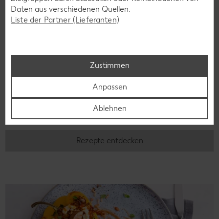
Daten aus verschiedenen Quellen.
Liste der Partner (Lieferanten)
Zustimmen
Laktosefreie Rezepte
Anpassen
Laktoseintoleranz muss dich kulinarisch nicht ausbremsen,
denn es geht auch ohne. Unsere laktosefreien Rezepte
Ablehnen
bringen Vielfalt auf den Tisch – für große und kleine
Genießer, für die Lunchbox oder das Abendessen.
Rezepte entdecken