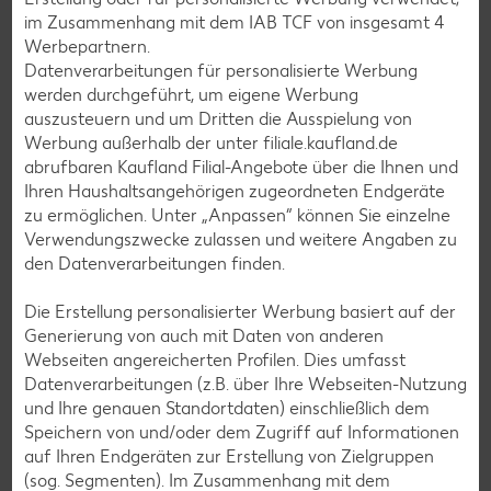
im Zusammenhang mit dem IAB TCF von insgesamt
4
Werbepartnern.
Muffin-Rezepte
Datenverarbeitungen für personalisierte Werbung
werden durchgeführt, um eigene Werbung
Apfelkuchen-Rezepte
auszusteuern und um Dritten die Ausspielung von
Schokokuchen-Rezepte
Werbung außerhalb der unter filiale.kaufland.de
abrufbaren Kaufland Filial-Angebote über die Ihnen und
Torten-Rezepte
Ihren Haushaltsangehörigen zugeordneten Endgeräte
Eis-Rezepte
zu ermöglichen. Unter „Anpassen“ können Sie einzelne
Verwendungszwecke zulassen und weitere Angaben zu
Pfannkuchen-Rezepte
den Datenverarbeitungen finden.
Plätzchen-Rezepte
Die Erstellung personalisierter Werbung basiert auf der
Generierung von auch mit Daten von anderen
Smoothie-Rezepte
Webseiten angereicherten Profilen. Dies umfasst
Datenverarbeitungen (z.B. über Ihre Webseiten-Nutzung
Bowle-Rezepte
und Ihre genauen Standortdaten) einschließlich dem
Cocktail-Rezepte
Speichern von und/oder dem Zugriff auf Informationen
auf Ihren Endgeräten zur Erstellung von Zielgruppen
Avocado-Rezepte
(sog. Segmenten). Im Zusammenhang mit dem