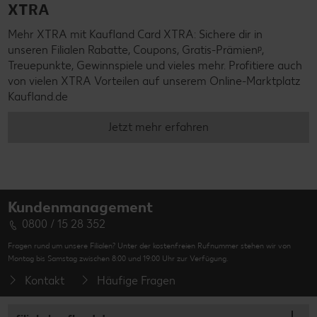
XTRA
Mehr XTRA mit Kaufland Card XTRA: Sichere dir in
unseren Filialen Rabatte, Coupons, Gratis-Prämienᵖ,
Treuepunkte, Gewinnspiele und vieles mehr. Profitiere auch
von vielen XTRA Vorteilen auf unserem Online-Marktplatz
Kaufland.de
Jetzt mehr erfahren
Kundenmanagement
0800 / 15 28 352
Fragen rund um unsere Filialen? Unter der kostenfreien Rufnummer stehen wir von
Montag bis Samstag zwischen 8:00 und 19:00 Uhr zur Verfügung.
Kontakt
Häufige Fragen