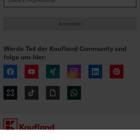
Anmelden
Werde Teil der Kaufland Community und
folge uns hier:
Facebook
YouTube
Xing
Instagram
LinkedIn
Pintere
Kununu
Tiktok
Giphy
WhatsApp