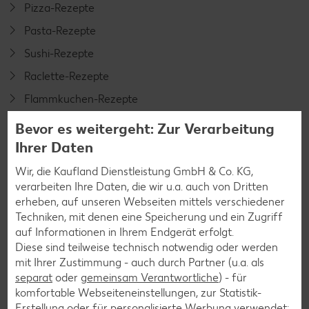
Pizza-Rezepte
Pasta-Rezepte
Sushi-Rezepte
Raclette-Rezepte
Flammkuchen-Rezepte
Frühstücksrezepte
Bevor es weitergeht: Zur Verarbeitung
Ihrer Daten
Salat-Rezepte
Wir, die Kaufland Dienstleistung GmbH & Co. KG,
verarbeiten Ihre Daten, die wir u.a. auch von Dritten
Spargel-Rezepte
erheben, auf unseren Webseiten mittels verschiedener
Fleisch-Rezepte
Techniken, mit denen eine Speicherung und ein Zugriff
auf Informationen in Ihrem Endgerät erfolgt.
Fisch-Rezepte
Diese sind teilweise technisch notwendig oder werden
Geflügel-Rezepte
mit Ihrer Zustimmung - auch durch Partner (u.a. als
separat
oder
gemeinsam Verantwortliche
) - für
Lamm-Rezepte
komfortable Webseiteneinstellungen, zur Statistik-
Grill-Rezepte
Erstellung oder für personalisierte Werbung verwendet;