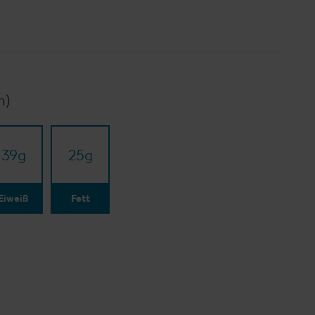
n)
39
g
25
g
Eiweiß
Fett