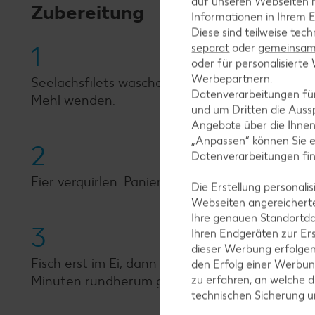
auf unseren Webseiten m
Zubereitung
Informationen in Ihrem E
Diese sind teilweise tec
1
separat
oder
gemeinsam 
oder für personalisier
Werbepartnern.
Seelachsfilets waschen, trocken tupfen, in ca. 
Datenverarbeitungen fü
Mehl wenden.
und um Dritten die Aussp
Angebote über die Ihne
„Anpassen“ können Sie 
2
Datenverarbeitungen fi
Eier verquirlen. Paniermehl und Couscous misch
Die Erstellung personal
Webseiten angereicherte
Ihre genauen Standortda
3
Ihren Endgeräten zur Er
dieser Werbung erfolge
Fisch erst im Ei, dann in der Paniermehlmischu
den Erfolg einer Werbun
Minuten rundherum goldbraun braten.
zu erfahren, an welche d
technischen Sicherung 