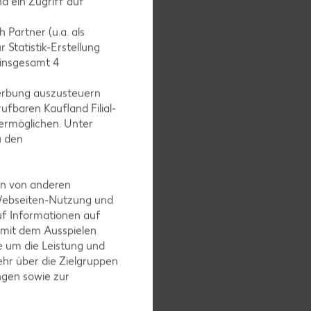
d ein Zugriff auf
 Partner (u.a. als
 Statistik-Erstellung
 insgesamt
4
und in
erbung auszusteuern
ufbaren Kaufland Filial-
ermöglichen. Unter
u den
en von anderen
 Webseiten-Nutzung und
uf Informationen auf
 mit dem Ausspielen
 um die Leistung und
is 15
hr über die Zielgruppen
ngen sowie zur