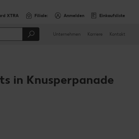
ard XTRA
Filiale:
Anmelden
Einkaufsliste
Unternehmen
Karriere
Kontakt
ets in Knusperpanade
en
teilen
sApp teilen