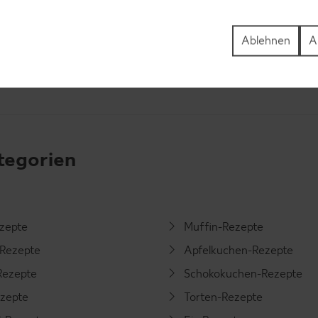
Ablehnen
A
tegorien
ezepte
Muffin-Rezepte
-Rezepte
Apfelkuchen-Rezepte
Rezepte
Schokokuchen-Rezepte
ezepte
Torten-Rezepte