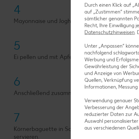
Durch einen Klick auf „A
4
auf „Zustimmen“ stimme
sämtlicher genannten Pa
Mayonnaise und Joghurt verrühren. Apfel schä
Recht, Ihre Einwilligung 
Datenschutzhinweisen
.
5
Unter „Anpassen“ können
nachfolgend schlagwort
Ei pellen und mit Apfel und Gurke in kleine Wür
Werbung und Erfolgsme
Gewährleistung der Sich
und Anzeige von Werbun
6
Quellen, Verknüpfung ve
Informationen, Messung
Anschließend zusammen mit den Kräutern unter
Verwendung genauer Stan
Verbesserung der Angeb
7
reduzierter Daten zur A
Auswahl personalisierte
aus verschiedenen Quel
Körnerbaguette in Scheiben schneiden, mit pa
servieren.