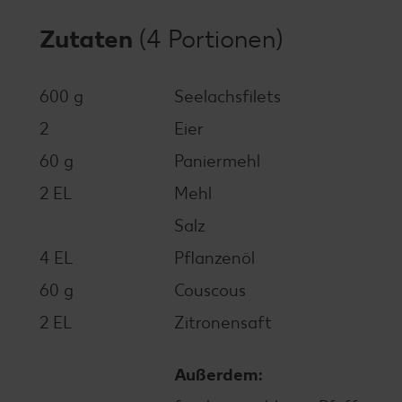
Zutaten
(4 Portionen)
600 g
Seelachsfilets
2
Eier
60 g
Paniermehl
2 EL
Mehl
Salz
4 EL
Pflanzenöl
60 g
Couscous
2 EL
Zitronensaft
Außerdem: