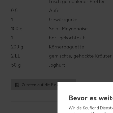
frisch gemahlener Pfeffer
0.5
Apfel
1
Gewürzgurke
100 g
Salat-Mayonnaise
1
hart gekochtes Ei
200 g
Körnerbaguette
2 EL
gemischte, gehackte Kräuter (z
50 g
Joghurt
Zutaten auf die Einkaufsliste
Bevor es weit
Wir, die Kaufland Dienst