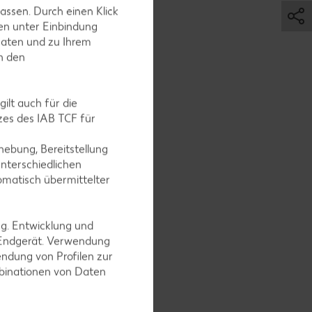
assen. Durch einen Klick
en unter Einbindung
Daten und zu Ihrem
in den
ilt auch für die
es des IAB TCF für
ebung, Bereitstellung
nterschiedlichen
omatisch übermittelter
ng. Entwicklung und
 Endgerät. Verwendung
ndung von Profilen zur
mbinationen von Daten
ten und