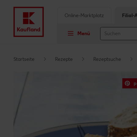
Online-Marktplatz
Filial
Menü
Springe zu
Startseite
Rezepte
Rezeptsuche
Hauptinhalt
p
Footer
Schwebender Seitenbereich