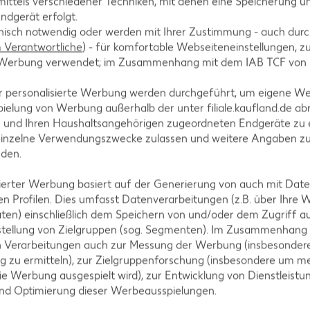
ittels verschiedener Techniken, mit denen eine Speicherung un
ndgerät erfolgt.
hnisch notwendig oder werden mit Ihrer Zustimmung - auch durch
Verantwortliche
) - für komfortable Webseiteneinstellungen, zur
te Werbung verwendet; im Zusammenhang mit dem IAB TCF von
3 cm breite Streifen schneiden. Dann säuern, salzen 
r personalisierte Werbung werden durchgeführt, um eigene W
ielung von Werbung außerhalb der unter filiale.kaufland.de abr
n und Ihren Haushaltsangehörigen zugeordneten Endgeräte zu 
einzelne Verwendungszwecke zulassen und weitere Angaben z
nden.
en.
isierter Werbung basiert auf der Generierung von auch mit Dat
n Profilen. Dies umfasst Datenverarbeitungen (z.B. über Ihre
ten) einschließlich dem Speichern von und/oder dem Zugriff a
stellung von Zielgruppen (sog. Segmenten). Im Zusammenhang
n Verarbeitungen auch zur Messung der Werbung (insbesondere
ng wenden und portionsweise in erhitztem Öl ca. 10 b
g zu ermitteln), zur Zielgruppenforschung (insbesondere um me
ie Werbung ausgespielt wird), zur Entwicklung von Dienstleistu
und Optimierung dieser Werbeausspielungen.