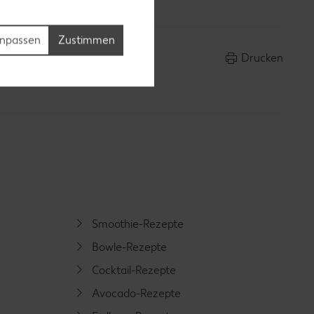
npassen
Zustimmen
Drucken
Smoothie-Rezepte
Bowle-Rezepte
Cocktail-Rezepte
Avocado-Rezepte