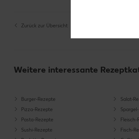
Zurück zur Übersicht
Weitere interessante Rezeptka
Burger-Rezepte
Salat-R
Pizza-Rezepte
Spargel
Pasta-Rezepte
Fleisch-
Sushi-Rezepte
Fisch-R