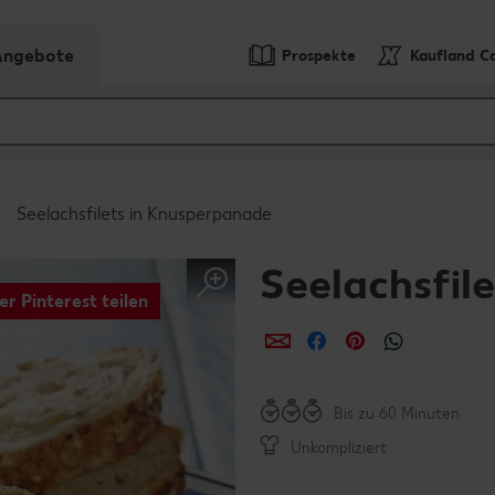
-Angebote
Prospekte
Kaufland C
Seelachsfilets in Knusperpanade
Seelachsfil
er Pinterest teilen
per E-Mail teilen
per Facebook teil
per Pinterest 
per What
Bis zu 60 Minuten
Unkompliziert