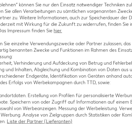
blehnen“ können Sie nur den Einsatz notwendiger Techniken zul
n Sie allen Verarbeitungen zu sämtlichen vorgenannten Zweck
rtner zu. Weitere Informationen, auch zur Speicherdauer der 
len und Kerngehäuse entfernen.
jederzeit mit Wirkung für die Zukunft zu widerrufen, finden Sie 
 Das Impressum finden Sie
hier.
 Sie einzelne Verwendungszwecke oder Partner zulassen; das g
artig benannten Zwecke und Funktionen im Rahmen des Einsatz
fel schneiden.
ssung:
erheit, Verhinderung und Aufdeckung von Betrug und Fehlerbeh
g und Inhalten, Abgleichung und Kombination von Daten aus u
rschiedener Endgeräte, Identifikation von Geräten anhand aut
 des Erfolgs von Werbekampagnen durch TTD, sowie:
 die Remoulade rühren. Salzen und pfeffern.
dortdaten. Erstellung von Profilen für personalisierte Werbu
ote. Speichern von oder Zugriff auf Informationen auf einem
uswahl von Werbeanzeigen. Messung der Werbeleistung. Verwe
r Werbung. Analyse von Zielgruppen durch Statistiken oder Ko
len.
Liste der Partner (Lieferanten)
niertem Seelachs und Remoulade auf Tellern anrich