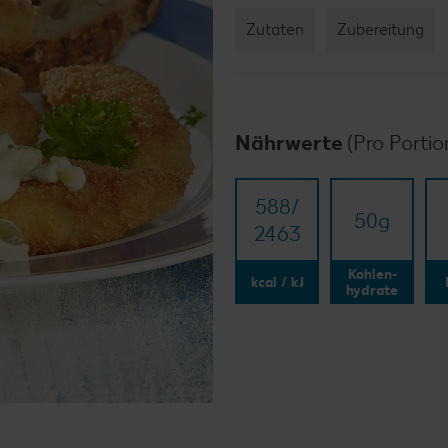
Zutaten
Zubereitung
Nährwerte
(Pro Portio
588/​
50
g
2463
Kohlen-
kcal / kJ
hydrate