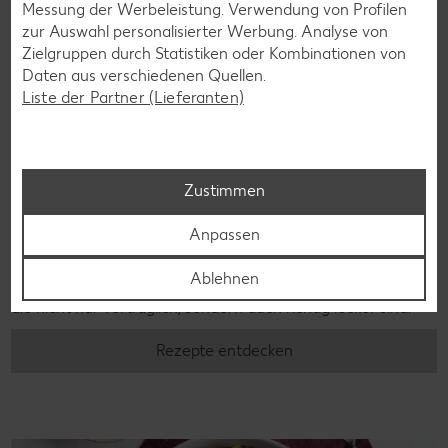
Messung der Werbeleistung. Verwendung von Profilen
zur Auswahl personalisierter Werbung. Analyse von
Zielgruppen durch Statistiken oder Kombinationen von
Daten aus verschiedenen Quellen.
Liste der Partner (Lieferanten)
Zustimmen
Glutenfreie Rezepte
Anpassen
Wer auf Gluten verzichtet, muss nicht automatisch auf
Vielfalt und Geschmack verzichten. Ob süß oder herzhaft –
Ablehnen
mit unseren glutenfreien Rezepten zauberst du dir Gerichte,
die nicht nur verträglich, sondern auch richtig lecker sind.
Rezepte entdecken