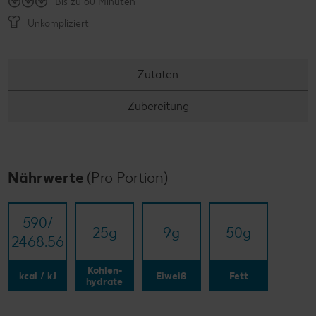
Bis zu 60 Minuten
Unkompliziert
Zutaten
Zubereitung
Nährwerte
(Pro Portion)
590/​
25
g
9
g
50
g
2468.56
Kohlen-
kcal / kJ
Eiweiß
Fett
hydrate