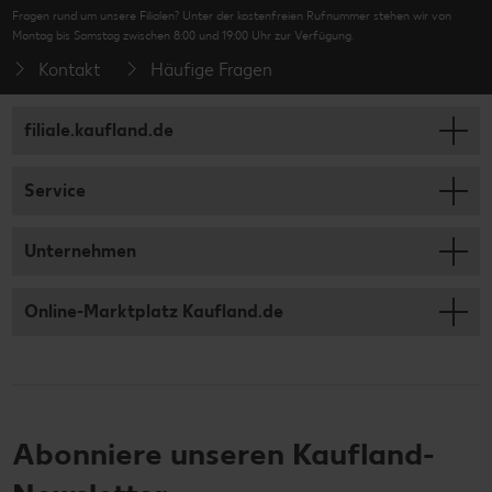
Fragen rund um unsere Filialen? Unter der kostenfreien Rufnummer stehen wir von
Montag bis Samstag zwischen 8:00 und 19:00 Uhr zur Verfügung.
Kontakt
Häufige Fragen
filiale.kaufland.de
Service
Unternehmen
Online-Marktplatz Kaufland.de
Abonniere unseren Kaufland-