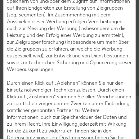
Speichern von und/oder dem Zugriff auf Informationen
Fisch-Rezepte
auf Ihren Endgeräten zur Erstellung von Zielgruppen
Geflügel-Rezepte
(sog. Segmenten). Im Zusammenhang mit dem
Ausspielen dieser Werbung erfolgen Verarbeitungen
Lamm-Rezepte
auch zur Messung der Werbung (insbesondere um die
Grill-Rezepte
Leistung und den Erfolg einer Werbung zu ermitteln),
zur Zielgruppenforschung (insbesondere um mehr über
die Zielgruppen zu erfahren, an welche die Werbung
Muffin-Rezepte
ausgespielt wird), zur Entwicklung von Dienstleistungen
sowie zur technischen Sicherung und Optimierung dieser
Apfelkuchen-Rezepte
Werbeausspielungen.
Schokokuchen-Rezepte
Durch einen Klick auf „Ablehnen“ können Sie nur den
Torten-Rezepte
Einsatz notwendiger Techniken zulassen. Durch einen
Eis-Rezepte
Klick auf „Zustimmen“ stimmen Sie allen Verarbeitungen
zu sämtlichen vorgenannten Zwecken unter Einbindung
Pfannkuchen-Rezepte
sämtlicher genannten Partner zu. Weitere
Plätzchen-Rezepte
Informationen, auch zur Speicherdauer der Daten und
zu Ihrem Recht, Ihre Einwilligung jederzeit mit Wirkung
für die Zukunft zu widerrufen, finden Sie in den
Smoothie-Rezepte
Datenschutzhinweisen
. Das Impressum finden Sie
hier.