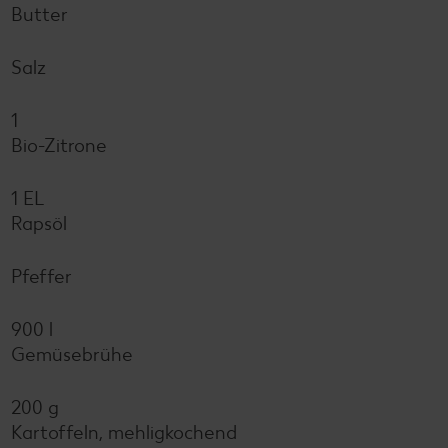
Butter
Salz
1
Bio-Zitrone
1 EL
Rapsöl
Pfeffer
900 l
Gemüsebrühe
200 g
Kartoffeln, mehligkochend