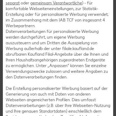
separat
oder
gemeinsam Verantwortliche
) - für
komfortable Webseiteneinstellungen, zur Statistik-
Erstellung oder für personalisierte Werbung verwendet;
im Zusammenhang mit dem IAB TCF von insgesamt
4
Burger-Rezepte
Werbepartnern.
Datenverarbeitungen für personalisierte Werbung
Pizza-Rezepte
werden durchgeführt, um eigene Werbung
Pasta-Rezepte
auszusteuern und um Dritten die Ausspielung von
Werbung außerhalb der unter filiale.kaufland.de
Sushi-Rezepte
abrufbaren Kaufland Filial-Angebote über die Ihnen und
Raclette-Rezepte
Ihren Haushaltsangehörigen zugeordneten Endgeräte
zu ermöglichen. Unter „Anpassen“ können Sie einzelne
Flammkuchen-Rezepte
Verwendungszwecke zulassen und weitere Angaben zu
Frühstücksrezepte
den Datenverarbeitungen finden.
Die Erstellung personalisierter Werbung basiert auf der
Salat-Rezepte
Generierung von auch mit Daten von anderen
Webseiten angereicherten Profilen. Dies umfasst
Spargel-Rezepte
Datenverarbeitungen (z.B. über Ihre Webseiten-Nutzung
Fleisch-Rezepte
und Ihre genauen Standortdaten) einschließlich dem