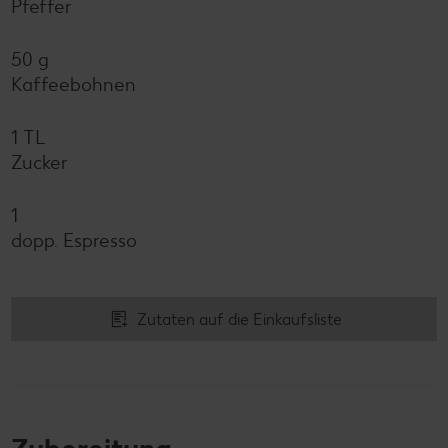
Pfeffer
50 g
Kaffeebohnen
1 TL
Zucker
1
dopp. Espresso
Zutaten auf die Einkaufsliste