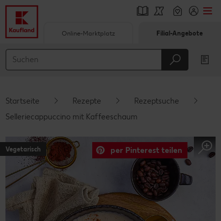
Online-Marktplatz
Filial-Angebote
Springe zu
Hauptinhalt
Footer
Startseite
Rezepte
Rezeptsuche
Schwebender Seitenbereich
Selleriecappuccino mit Kaffeeschaum
Vegetarisch
per Pinterest teilen