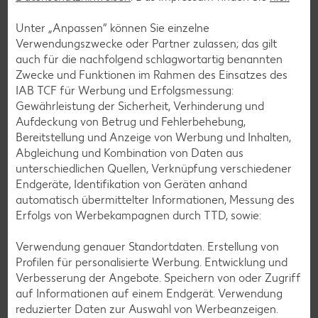
Bowle-Rezepte
Unter „Anpassen“ können Sie einzelne
Cocktail-Rezepte
Verwendungszwecke oder Partner zulassen; das gilt
auch für die nachfolgend schlagwortartig benannten
Avocado-Rezepte
Zwecke und Funktionen im Rahmen des Einsatzes des
Erdbeer-Rezepte
IAB TCF für Werbung und Erfolgsmessung:
Gewährleistung der Sicherheit, Verhinderung und
Blaubeer-Rezepte
Aufdeckung von Betrug und Fehlerbehebung,
Bananen-Rezepte
Bereitstellung und Anzeige von Werbung und Inhalten,
Abgleichung und Kombination von Daten aus
unterschiedlichen Quellen, Verknüpfung verschiedener
Endgeräte, Identifikation von Geräten anhand
automatisch übermittelter Informationen, Messung des
Zurück zu allen Rezepten
Erfolgs von Werbekampagnen durch TTD, sowie:
Verwendung genauer Standortdaten. Erstellung von
Profilen für personalisierte Werbung. Entwicklung und
Verbesserung der Angebote. Speichern von oder Zugriff
auf Informationen auf einem Endgerät. Verwendung
reduzierter Daten zur Auswahl von Werbeanzeigen.