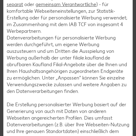
separat
oder
gemeinsam Verantwortliche
) - für
Bowle-Rezepte
komfortable Webseiteneinstellungen, zur Statistik-
Erstellung oder für personalisierte Werbung verwendet;
Cocktail-Rezepte
im Zusammenhang mit dem IAB TCF von insgesamt
4
Avocado-Rezepte
Werbepartnern.
Datenverarbeitungen für personalisierte Werbung
Erdbeer-Rezepte
werden durchgeführt, um eigene Werbung
Blaubeer-Rezepte
auszusteuern und um Dritten die Ausspielung von
Werbung außerhalb der unter filiale.kaufland.de
Bananen-Rezepte
abrufbaren Kaufland Filial-Angebote über die Ihnen und
Ihren Haushaltsangehörigen zugeordneten Endgeräte
zu ermöglichen. Unter „Anpassen“ können Sie einzelne
Verwendungszwecke zulassen und weitere Angaben zu
Zurück zu allen Rezepten
den Datenverarbeitungen finden.
Die Erstellung personalisierter Werbung basiert auf der
Generierung von auch mit Daten von anderen
Webseiten angereicherten Profilen. Dies umfasst
Datenverarbeitungen (z.B. über Ihre Webseiten-Nutzung
und Ihre genauen Standortdaten) einschließlich dem