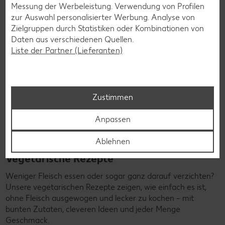
Messung der Werbeleistung. Verwendung von Profilen
zur Auswahl personalisierter Werbung. Analyse von
Zielgruppen durch Statistiken oder Kombinationen von
Daten aus verschiedenen Quellen.
Liste der Partner (Lieferanten)
Zustimmen
Anpassen
Ablehnen
Vegetarische Rezepte
Weniger Fleisch essen oder sogar ganz darauf verzichten?
Unsere vegetarischen Rezepte zeigen, wie einfach es ist,
ohne Fleisch ausgewogen und lecker zu kochen – mit
bunten Zutaten, cleveren Ideen und jeder Menge
Geschmack.