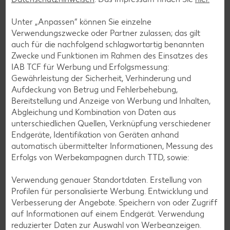
Unter „Anpassen“ können Sie einzelne
Verwendungszwecke oder Partner zulassen; das gilt
auch für die nachfolgend schlagwortartig benannten
Zwecke und Funktionen im Rahmen des Einsatzes des
IAB TCF für Werbung und Erfolgsmessung:
Gewährleistung der Sicherheit, Verhinderung und
Aufdeckung von Betrug und Fehlerbehebung,
Bereitstellung und Anzeige von Werbung und Inhalten,
Abgleichung und Kombination von Daten aus
unterschiedlichen Quellen, Verknüpfung verschiedener
Laktosefreie Rezepte
Endgeräte, Identifikation von Geräten anhand
automatisch übermittelter Informationen, Messung des
Laktoseintoleranz muss dich kulinarisch nicht ausbremsen,
Erfolgs von Werbekampagnen durch TTD, sowie:
denn es geht auch ohne. Unsere laktosefreien Rezepte
bringen Vielfalt auf den Tisch – für große und kleine
Verwendung genauer Standortdaten. Erstellung von
Genießer, für die Lunchbox oder das Abendessen.
Profilen für personalisierte Werbung. Entwicklung und
Verbesserung der Angebote. Speichern von oder Zugriff
Rezepte entdecken
auf Informationen auf einem Endgerät. Verwendung
reduzierter Daten zur Auswahl von Werbeanzeigen.