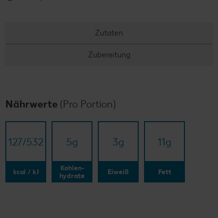
Zutaten
Zubereitung
Nährwerte
(Pro Portion)
127/​532
5
g
3
g
11
g
Kohlen-
kcal / kJ
Eiweiß
Fett
hydrate