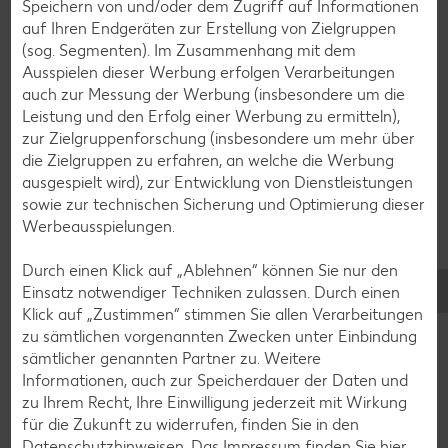
Speichern von und/oder dem Zugriff auf Informationen
auf Ihren Endgeräten zur Erstellung von Zielgruppen
(sog. Segmenten). Im Zusammenhang mit dem
Ausspielen dieser Werbung erfolgen Verarbeitungen
auch zur Messung der Werbung (insbesondere um die
Leistung und den Erfolg einer Werbung zu ermitteln),
zur Zielgruppenforschung (insbesondere um mehr über
die Zielgruppen zu erfahren, an welche die Werbung
ausgespielt wird), zur Entwicklung von Dienstleistungen
sowie zur technischen Sicherung und Optimierung dieser
Glutenfreie Rezepte
Werbeausspielungen.
Wer auf Gluten verzichtet, muss nicht automatisch auf
Vielfalt und Geschmack verzichten. Ob süß oder herzhaft –
Durch einen Klick auf „Ablehnen“ können Sie nur den
mit unseren glutenfreien Rezepten zauberst du dir Gerichte,
Einsatz notwendiger Techniken zulassen. Durch einen
die nicht nur verträglich, sondern auch richtig lecker sind.
Klick auf „Zustimmen“ stimmen Sie allen Verarbeitungen
zu sämtlichen vorgenannten Zwecken unter Einbindung
Rezepte entdecken
sämtlicher genannten Partner zu. Weitere
Informationen, auch zur Speicherdauer der Daten und
zu Ihrem Recht, Ihre Einwilligung jederzeit mit Wirkung
für die Zukunft zu widerrufen, finden Sie in den
Datenschutzhinweisen
. Das Impressum finden Sie
hier.