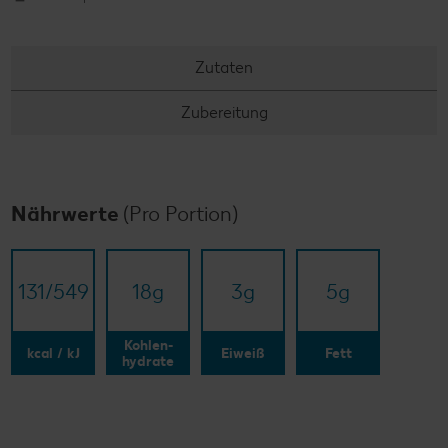
Zutaten
Zubereitung
Nährwerte
(Pro Portion)
131/​549
18
g
3
g
5
g
Kohlen-
kcal / kJ
Eiweiß
Fett
hydrate