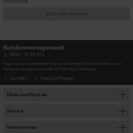
Kaufland.de
Jetzt mehr erfahren
Kundenmanagement
0800 / 15 28 352
Fragen rund um unsere Filialen? Unter der kostenfreien Rufnummer stehen wir von
Montag bis Samstag zwischen 8:00 und 19:00 Uhr zur Verfügung.
Kontakt
Häufige Fragen
filiale.kaufland.de
Service
Unternehmen