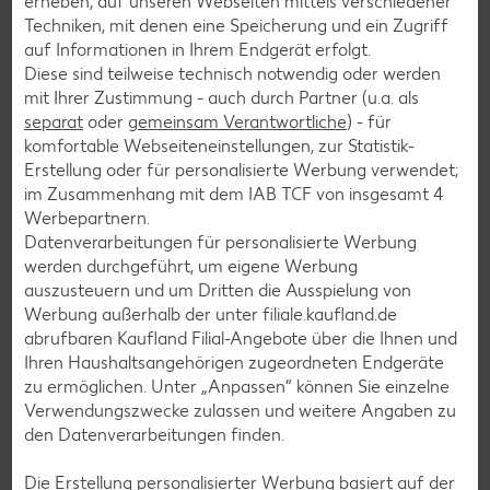
erheben, auf unseren Webseiten mittels verschiedener
Techniken, mit denen eine Speicherung und ein Zugriff
Torten-Rezepte
auf Informationen in Ihrem Endgerät erfolgt.
Eis-Rezepte
Diese sind teilweise technisch notwendig oder werden
mit Ihrer Zustimmung - auch durch Partner (u.a. als
Pfannkuchen-Rezepte
separat
oder
gemeinsam Verantwortliche
) - für
Plätzchen-Rezepte
komfortable Webseiteneinstellungen, zur Statistik-
Erstellung oder für personalisierte Werbung verwendet;
im Zusammenhang mit dem IAB TCF von insgesamt
4
Smoothie-Rezepte
Werbepartnern.
Datenverarbeitungen für personalisierte Werbung
Bowle-Rezepte
werden durchgeführt, um eigene Werbung
Cocktail-Rezepte
auszusteuern und um Dritten die Ausspielung von
Werbung außerhalb der unter filiale.kaufland.de
Avocado-Rezepte
abrufbaren Kaufland Filial-Angebote über die Ihnen und
Erdbeer-Rezepte
Ihren Haushaltsangehörigen zugeordneten Endgeräte
zu ermöglichen. Unter „Anpassen“ können Sie einzelne
Blaubeer-Rezepte
Verwendungszwecke zulassen und weitere Angaben zu
Bananen-Rezepte
den Datenverarbeitungen finden.
Die Erstellung personalisierter Werbung basiert auf der