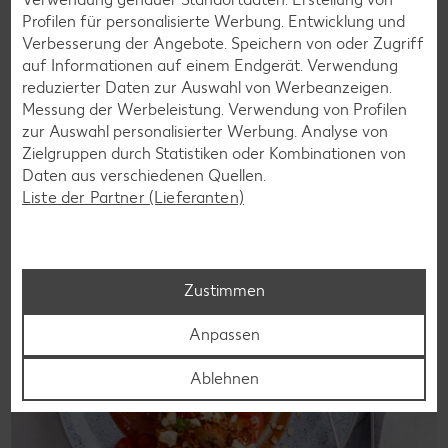
Laktosefreie Rezepte
Profilen für personalisierte Werbung. Entwicklung und
Verbesserung der Angebote. Speichern von oder Zugriff
Laktoseintoleranz muss dich kulinarisch nicht ausbremsen,
auf Informationen auf einem Endgerät. Verwendung
denn es geht auch ohne. Unsere laktosefreien Rezepte
reduzierter Daten zur Auswahl von Werbeanzeigen.
bringen Vielfalt auf den Tisch – für große und kleine
Messung der Werbeleistung. Verwendung von Profilen
Genießer, für die Lunchbox oder das Abendessen.
zur Auswahl personalisierter Werbung. Analyse von
Zielgruppen durch Statistiken oder Kombinationen von
Rezepte entdecken
Daten aus verschiedenen Quellen.
Liste der Partner (Lieferanten)
Zustimmen
Anpassen
Ablehnen