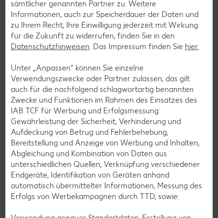
sämtlicher genannten Partner zu. Weitere
Vielfalt und Geschmack verzichten. Ob süß oder herzhaft –
Informationen, auch zur Speicherdauer der Daten und
mit unseren glutenfreien Rezepten zauberst du dir Gerichte,
zu Ihrem Recht, Ihre Einwilligung jederzeit mit Wirkung
die nicht nur verträglich, sondern auch richtig lecker sind.
für die Zukunft zu widerrufen, finden Sie in den
Datenschutzhinweisen
. Das Impressum finden Sie
hier.
Rezepte entdecken
Unter „Anpassen“ können Sie einzelne
Verwendungszwecke oder Partner zulassen; das gilt
auch für die nachfolgend schlagwortartig benannten
Zwecke und Funktionen im Rahmen des Einsatzes des
IAB TCF für Werbung und Erfolgsmessung:
Gewährleistung der Sicherheit, Verhinderung und
Aufdeckung von Betrug und Fehlerbehebung,
Bereitstellung und Anzeige von Werbung und Inhalten,
Abgleichung und Kombination von Daten aus
unterschiedlichen Quellen, Verknüpfung verschiedener
Endgeräte, Identifikation von Geräten anhand
automatisch übermittelter Informationen, Messung des
Erfolgs von Werbekampagnen durch TTD, sowie:
Verwendung genauer Standortdaten. Erstellung von