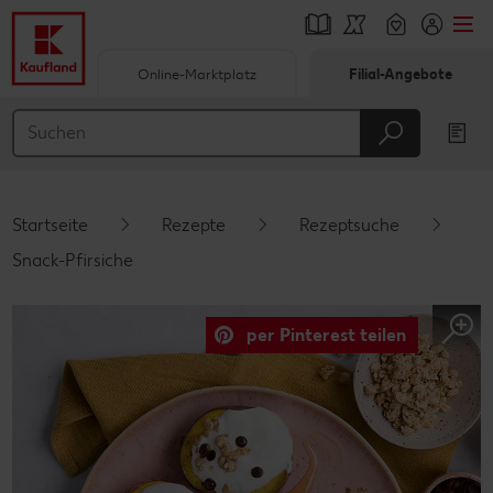
Online-Marktplatz
Filial-Angebote
Springe zu
Hauptinhalt
Footer
Startseite
Rezepte
Rezeptsuche
Schwebender Seitenbereich
Snack-Pfirsiche
per Pinterest teilen