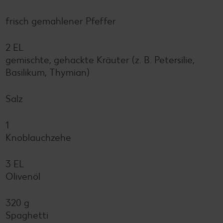
frisch gemahlener Pfeffer
2 EL
gemischte, gehackte Kräuter (z. B. Petersilie,
Basilikum, Thymian)
Salz
1
Knoblauchzehe
3 EL
Olivenöl
320 g
Spaghetti