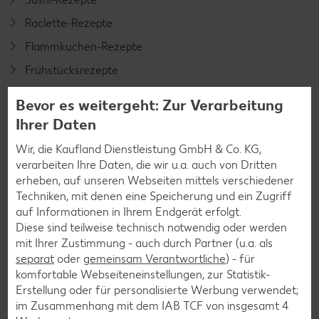
Raclette-Rezepte
Flammkuchen-Rezepte
Frühstücksrezepte
Bevor es weitergeht: Zur Verarbeitung
Salat-Rezepte
Ihrer Daten
Spargel-Rezepte
Wir, die Kaufland Dienstleistung GmbH & Co. KG,
Fleisch-Rezepte
verarbeiten Ihre Daten, die wir u.a. auch von Dritten
erheben, auf unseren Webseiten mittels verschiedener
Fisch-Rezepte
Techniken, mit denen eine Speicherung und ein Zugriff
Geflügel-Rezepte
auf Informationen in Ihrem Endgerät erfolgt.
Diese sind teilweise technisch notwendig oder werden
Lamm-Rezepte
mit Ihrer Zustimmung - auch durch Partner (u.a. als
Grill-Rezepte
separat
oder
gemeinsam Verantwortliche
) - für
komfortable Webseiteneinstellungen, zur Statistik-
Erstellung oder für personalisierte Werbung verwendet;
Muffin-Rezepte
im Zusammenhang mit dem IAB TCF von insgesamt
4