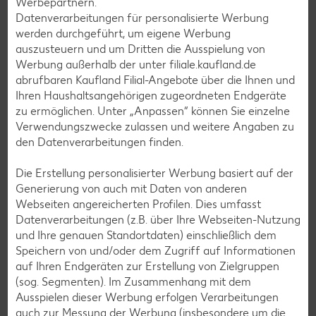
Werbepartnern.
Apfelkuchen-Rezepte
Datenverarbeitungen für personalisierte Werbung
Schokokuchen-Rezepte
werden durchgeführt, um eigene Werbung
auszusteuern und um Dritten die Ausspielung von
Torten-Rezepte
Werbung außerhalb der unter filiale.kaufland.de
Eis-Rezepte
abrufbaren Kaufland Filial-Angebote über die Ihnen und
Ihren Haushaltsangehörigen zugeordneten Endgeräte
Pfannkuchen-Rezepte
zu ermöglichen. Unter „Anpassen“ können Sie einzelne
Plätzchen-Rezepte
Verwendungszwecke zulassen und weitere Angaben zu
den Datenverarbeitungen finden.
Smoothie-Rezepte
Die Erstellung personalisierter Werbung basiert auf der
Generierung von auch mit Daten von anderen
Bowle-Rezepte
Webseiten angereicherten Profilen. Dies umfasst
Cocktail-Rezepte
Datenverarbeitungen (z.B. über Ihre Webseiten-Nutzung
und Ihre genauen Standortdaten) einschließlich dem
Avocado-Rezepte
Speichern von und/oder dem Zugriff auf Informationen
Erdbeer-Rezepte
auf Ihren Endgeräten zur Erstellung von Zielgruppen
(sog. Segmenten). Im Zusammenhang mit dem
Blaubeer-Rezepte
Ausspielen dieser Werbung erfolgen Verarbeitungen
Bananen-Rezepte
auch zur Messung der Werbung (insbesondere um die