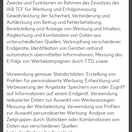
Zwecke und Funktionen im Rahmen des Einsatzes des
Glutenfreie Rezepte
IAB TCF für Werbung und Erfolgsmessung:
Wer auf Gluten verzichtet, muss nicht automatisch auf
Gewährleistung der Sicherheit, Verhinderung und
Vielfalt und Geschmack verzichten. Ob süß oder herzhaft –
Aufdeckung von Betrug und Fehlerbehebung,
mit unseren glutenfreien Rezepten zauberst du dir Gerichte,
Bereitstellung und Anzeige von Werbung und Inhalten,
die nicht nur verträglich, sondern auch richtig lecker sind.
Abgleichung und Kombination von Daten aus
unterschiedlichen Quellen, Verknüpfung verschiedener
Rezepte entdecken
Endgeräte, Identifikation von Geräten anhand
automatisch übermittelter Informationen, Messung des
Erfolgs von Werbekampagnen durch TTD, sowie:
Verwendung genauer Standortdaten. Erstellung von
Profilen für personalisierte Werbung. Entwicklung und
Verbesserung der Angebote. Speichern von oder Zugriff
auf Informationen auf einem Endgerät. Verwendung
reduzierter Daten zur Auswahl von Werbeanzeigen.
Messung der Werbeleistung. Verwendung von Profilen
zur Auswahl personalisierter Werbung. Analyse von
Zielgruppen durch Statistiken oder Kombinationen von
Daten aus verschiedenen Quellen.