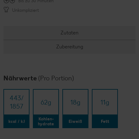
Bis zu 30 Minuten
Unkompliziert
Zutaten
Zubereitung
Nährwerte
(Pro Portion)
443/​
62
g
18
g
11
g
1857
Kohlen-
kcal / kJ
Eiweiß
Fett
hydrate