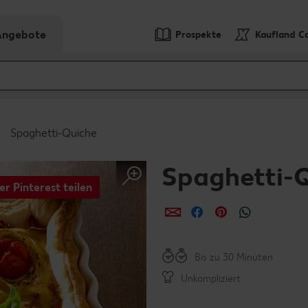
-Angebote
Prospekte
Kaufland C
Spaghetti-Quiche
Spaghetti-
er Pinterest teilen
per E-Mail teilen
per Facebook teil
per Pinterest 
per What
Bis zu 30 Minuten
Unkompliziert