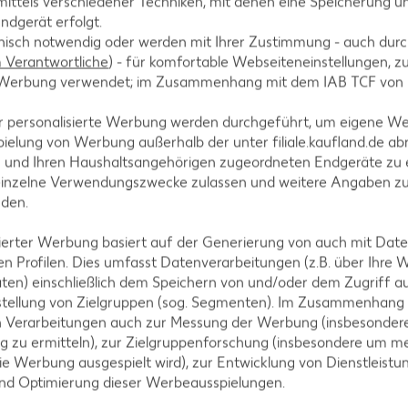
ittels verschiedener Techniken, mit denen eine Speicherung un
der legen und auf einer bemehlten Arbeitsfläche zu
ndgerät erfolgt.
hnisch notwendig oder werden mit Ihrer Zustimmung - auch durch
 eine gefettete Quicheform (30 cm x 30 cm) legen un
Verantwortliche
) - für komfortable Webseiteneinstellungen, zur
te Werbung verwendet; im Zusammenhang mit dem IAB TCF von
r personalisierte Werbung werden durchgeführt, um eigene W
ielung von Werbung außerhalb der unter filiale.kaufland.de abr
n und Ihren Haushaltsangehörigen zugeordneten Endgeräte zu 
zubereiten, abschrecken und gut abtropfen lassen
einzelne Verwendungszwecke zulassen und weitere Angaben z
n in Stücke zupfen. Nudeln, Schinken und Tomaten 
nden.
isierter Werbung basiert auf der Generierung von auch mit Dat
n Profilen. Dies umfasst Datenverarbeitungen (z.B. über Ihre
ten) einschließlich dem Speichern von und/oder dem Zugriff a
stellung von Zielgruppen (sog. Segmenten). Im Zusammenhang
nd, Schmelzkäse, Eiern, Basilikum und Sambal Oele
n Verarbeitungen auch zur Messung der Werbung (insbesondere
g zu ermitteln), zur Zielgruppenforschung (insbesondere um me
ftig würzen. Guss auf dem Belag verteilen und im vo
ie Werbung ausgespielt wird), zur Entwicklung von Dienstleistu
en (Gas Stufe 4, Umluft: 180 Grad). Nach Wunsch mi
und Optimierung dieser Werbeausspielungen.