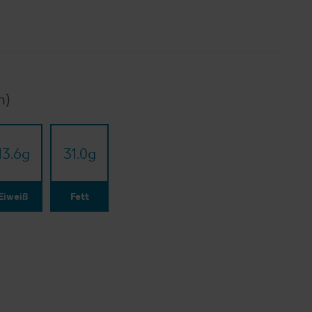
n)
13.6
g
31.0
g
Eiweiß
Fett