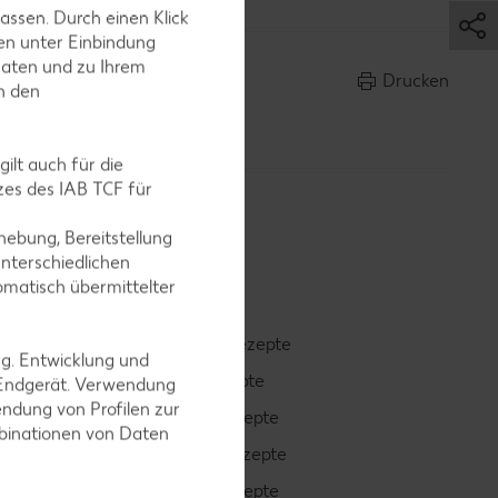
assen. Durch einen Klick
en unter Einbindung
Daten und zu Ihrem
Drucken
in den
ilt auch für die
es des IAB TCF für
ebung, Bereitstellung
nterschiedlichen
omatisch übermittelter
Smoothie-Rezepte
ng. Entwicklung und
Bowle-Rezepte
 Endgerät. Verwendung
ndung von Profilen zur
Cocktail-Rezepte
mbinationen von Daten
Avocado-Rezepte
Erdbeer-Rezepte