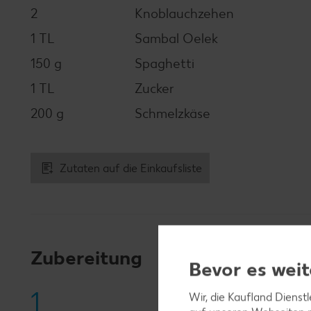
2
Knoblauchzehen
1 TL
Sambal Oelek
150 g
Spaghetti
1 TL
Zucker
200 g
Schmelzkäse
Zutaten auf die Einkaufsliste
Zubereitung
Bevor es weit
1
Wir, die Kaufland Dienst