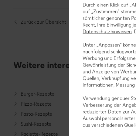
Durch einen Klick auf „A
auf „Zustimmen“ stimme
sämtlicher genannten Pa
Zurück zur Übersicht
Recht, Ihre Einwilligung 
Datenschutzhinweisen
.
Unter „Anpassen“ können
nachfolgend schlagwort
Werbung und Erfolgsme
Weitere interessante Rezeptka
Gewährleistung der Sich
und Anzeige von Werbun
Quellen, Verknüpfung ve
Informationen, Messung
Burger-Rezepte
Salat-R
Verwendung genauer Stan
Pizza-Rezepte
Spargel
Verbesserung der Angeb
reduzierter Daten zur A
Pasta-Rezepte
Fleisch-
Auswahl personalisierte
Sushi-Rezepte
Fisch-R
aus verschiedenen Quel
Raclette-Rezepte
Geflüge