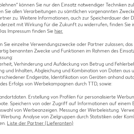
blehnen“ können Sie nur den Einsatz notwendiger Techniken zul
n Sie allen Verarbeitungen zu sämtlichen vorgenannten Zweck
rtner zu. Weitere Informationen, auch zur Speicherdauer der 
jederzeit mit Wirkung für die Zukunft zu widerrufen, finden Sie 
 Das Impressum finden Sie
hier.
 Sie einzelne Verwendungszwecke oder Partner zulassen; das g
artig benannten Zwecke und Funktionen im Rahmen des Einsatz
ssung:
tegorien
erheit, Verhinderung und Aufdeckung von Betrug und Fehlerbeh
g und Inhalten, Abgleichung und Kombination von Daten aus u
rschiedener Endgeräte, Identifikation von Geräten anhand aut
 des Erfolgs von Werbekampagnen durch TTD, sowie:
ezepte
Muffin-Rezepte
dortdaten. Erstellung von Profilen für personalisierte Werbu
-Rezepte
Apfelkuchen-Rezepte
ote. Speichern von oder Zugriff auf Informationen auf einem
uswahl von Werbeanzeigen. Messung der Werbeleistung. Verwe
Rezepte
Schokokuchen-Rezepte
r Werbung. Analyse von Zielgruppen durch Statistiken oder Ko
ezepte
Torten-Rezepte
len.
Liste der Partner (Lieferanten)
l-Rezepte
Eis-Rezepte