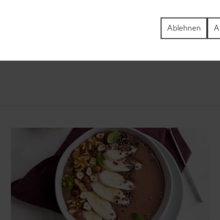
ezepte
Pfannkuchen-Rezepte
Ablehnen
A
zepte
Plätzchen-Rezepte