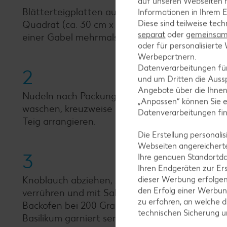
auf unseren Webseiten m
Blätterteigplatten auftauen lassen, aufeinan
Informationen in Ihrem E
Diese sind teilweise tec
Quadrat (ca. 30 cm x 30 cm) ausrollen. Teig in
separat
oder
gemeinsam 
einer Gabel mehrmals einstechen.
oder für personalisier
Werbepartnern.
Datenverarbeitungen fü
2
und um Dritten die Aussp
Angebote über die Ihne
Nudeln nach Packungsanweisung in Salzwasser 
„Anpassen“ können Sie 
waschen, kreuzweise einschneiden und Schinke
Datenverarbeitungen fi
Teig arrangieren.
Die Erstellung personal
Webseiten angereicherte
3
Ihre genauen Standortda
Ihren Endgeräten zur Er
Knoblauch abziehen, zerdrücken und mit Schma
dieser Werbung erfolge
den Erfolg einer Werbun
verrühren und mit Salz, Pfeffer und Zucker krä
zu erfahren, an welche d
Backofen bei 200 Grad ca. 40-45 Minuten back
technischen Sicherung 
Basilikum garniert servieren.