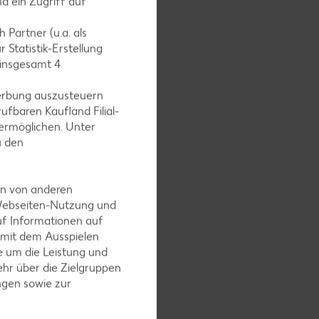
d ein Zugriff auf
 einem
 Partner (u.a. als
d mit
 Statistik-Erstellung
 insgesamt
4
erbung auszusteuern
ufbaren Kaufland Filial-
ermöglichen. Unter
. Tomaten
u den
auf dem
en von anderen
 Webseiten-Nutzung und
uf Informationen auf
 mit dem Ausspielen
k
 um die Leistung und
hr über die Zielgruppen
rgeheizten
ngen sowie zur
t