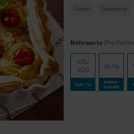
Zutaten
Zubereitung
Nährwerte
(Pro Portio
435/​
26.0
g
1820
Kohlen-
kcal / kJ
hydrate