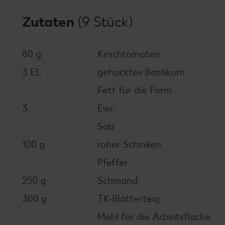
Zutaten
(9 Stück)
80 g
Kirschtomaten
3 EL
gehacktes Basilikum
Fett für die Form
3
Eier
Salz
100 g
roher Schinken
Pfeffer
250 g
Schmand
300 g
TK-Blätterteig
Mehl für die Arbeitsfläche