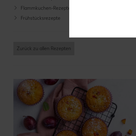
Flammkuchen-Rezepte
Lamm-R
Frühstücksrezepte
Grill-Re
Zurück zu allen Rezepten