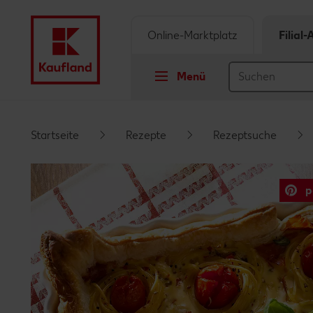
Online-Marktplatz
Filial
Menü
Springe zu
Startseite
Rezepte
Rezeptsuche
Hauptinhalt
p
Footer
Schwebender Seitenbereich