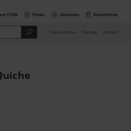
ard XTRA
Filiale:
Anmelden
Einkaufsliste
Unternehmen
Karriere
Kontakt
Quiche
en
teilen
sApp teilen