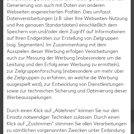
Generierung von auch mit Daten von anderen
Torten-Rezepte
Webseiten angereicherten Profilen. Dies umfasst
Eis-Rezepte
Datenverarbeitungen (z.B. über Ihre Webseiten-Nutzung
und Ihre genauen Standortdaten) einschließlich dem
Pfannkuchen-Rezepte
Speichern von und/oder dem Zugriff auf Informationen
Plätzchen-Rezepte
auf Ihren Endgeräten zur Erstellung von Zielgruppen
(sog. Segmenten). Im Zusammenhang mit dem
Ausspielen dieser Werbung erfolgen Verarbeitungen
Smoothie-Rezepte
auch zur Messung der Werbung (insbesondere um die
Leistung und den Erfolg einer Werbung zu ermitteln),
Bowle-Rezepte
zur Zielgruppenforschung (insbesondere um mehr über
Cocktail-Rezepte
die Zielgruppen zu erfahren, an welche die Werbung
ausgespielt wird), zur Entwicklung von Dienstleistungen
Avocado-Rezepte
sowie zur technischen Sicherung und Optimierung dieser
Erdbeer-Rezepte
Werbeausspielungen.
Blaubeer-Rezepte
Durch einen Klick auf „Ablehnen“ können Sie nur den
Bananen-Rezepte
Einsatz notwendiger Techniken zulassen. Durch einen
Klick auf „Zustimmen“ stimmen Sie allen Verarbeitungen
zu sämtlichen vorgenannten Zwecken unter Einbindung