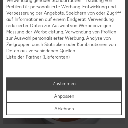
Verwendung genauer Standortdaten. Erstellung von
Vielfalt und Geschmack verzichten. Ob süß oder herzhaft –
Profilen für personalisierte Werbung. Entwicklung und
mit unseren glutenfreien Rezepten zauberst du dir Gerichte,
Verbesserung der Angebote. Speichern von oder Zugriff
die nicht nur verträglich, sondern auch richtig lecker sind.
auf Informationen auf einem Endgerät. Verwendung
reduzierter Daten zur Auswahl von Werbeanzeigen.
Rezepte entdecken
Messung der Werbeleistung. Verwendung von Profilen
zur Auswahl personalisierter Werbung. Analyse von
Zielgruppen durch Statistiken oder Kombinationen von
Daten aus verschiedenen Quellen.
Liste der Partner (Lieferanten)
Zustimmen
Anpassen
Ablehnen