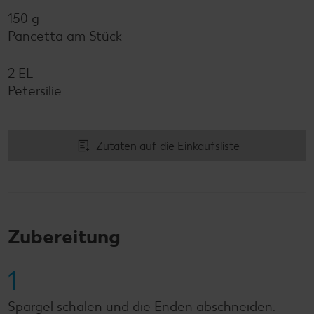
150 g
Pancetta am Stück
2 EL
Petersilie
Zutaten auf die Einkaufsliste
Zubereitung
1
Spargel schälen und die Enden abschneiden.