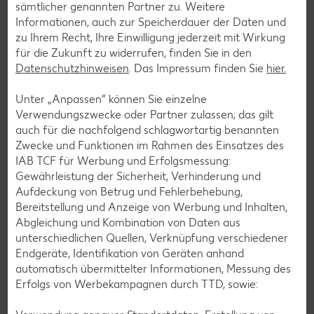
sämtlicher genannten Partner zu. Weitere
Informationen, auch zur Speicherdauer der Daten und
Zurück zu allen Rezepten
zu Ihrem Recht, Ihre Einwilligung jederzeit mit Wirkung
für die Zukunft zu widerrufen, finden Sie in den
Datenschutzhinweisen
. Das Impressum finden Sie
hier.
Unter „Anpassen“ können Sie einzelne
Verwendungszwecke oder Partner zulassen; das gilt
auch für die nachfolgend schlagwortartig benannten
Zwecke und Funktionen im Rahmen des Einsatzes des
IAB TCF für Werbung und Erfolgsmessung:
Gewährleistung der Sicherheit, Verhinderung und
Aufdeckung von Betrug und Fehlerbehebung,
Bereitstellung und Anzeige von Werbung und Inhalten,
Abgleichung und Kombination von Daten aus
unterschiedlichen Quellen, Verknüpfung verschiedener
Endgeräte, Identifikation von Geräten anhand
automatisch übermittelter Informationen, Messung des
Erfolgs von Werbekampagnen durch TTD, sowie:
Glutenfreie Rezepte
Wer auf Gluten verzichtet, muss nicht automatisch auf