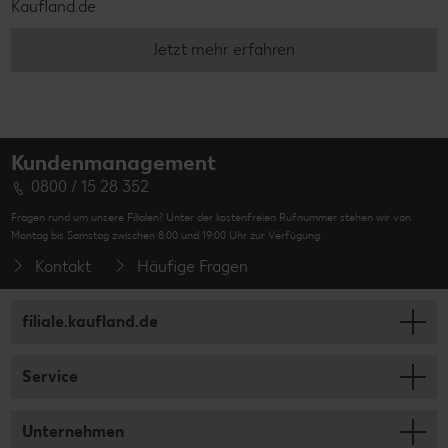
Kaufland.de
Jetzt mehr erfahren
Kundenmanagement
0800 / 15 28 352
Fragen rund um unsere Filialen? Unter der kostenfreien Rufnummer stehen wir von
Montag bis Samstag zwischen 8:00 und 19:00 Uhr zur Verfügung.
Kontakt
Häufige Fragen
filiale.kaufland.de
Service
Unternehmen