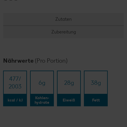
Zutaten
Zubereitung
Nährwerte
(Pro Portion)
477/​
6
g
28
g
38
g
2003
Kohlen-
kcal / kJ
Eiweiß
Fett
hydrate