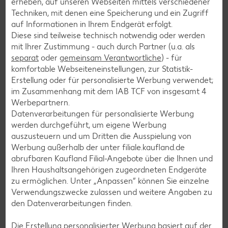
erheben, auf unseren Webseiten mittels verschiedener
Flammkuchen-Rezepte
Techniken, mit denen eine Speicherung und ein Zugriff
Frühstücksrezepte
auf Informationen in Ihrem Endgerät erfolgt.
Diese sind teilweise technisch notwendig oder werden
mit Ihrer Zustimmung - auch durch Partner (u.a. als
Salat-Rezepte
separat
oder
gemeinsam Verantwortliche
) - für
komfortable Webseiteneinstellungen, zur Statistik-
Spargel-Rezepte
Erstellung oder für personalisierte Werbung verwendet;
Fleisch-Rezepte
im Zusammenhang mit dem IAB TCF von insgesamt
4
Werbepartnern.
Fisch-Rezepte
Datenverarbeitungen für personalisierte Werbung
Geflügel-Rezepte
werden durchgeführt, um eigene Werbung
auszusteuern und um Dritten die Ausspielung von
Lamm-Rezepte
Werbung außerhalb der unter filiale.kaufland.de
Grill-Rezepte
abrufbaren Kaufland Filial-Angebote über die Ihnen und
Ihren Haushaltsangehörigen zugeordneten Endgeräte
zu ermöglichen. Unter „Anpassen“ können Sie einzelne
Muffin-Rezepte
Verwendungszwecke zulassen und weitere Angaben zu
den Datenverarbeitungen finden.
Apfelkuchen-Rezepte
Schokokuchen-Rezepte
Die Erstellung personalisierter Werbung basiert auf der