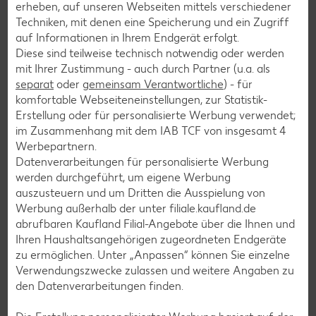
erheben, auf unseren Webseiten mittels verschiedener
Flammkuchen-Rezepte
Techniken, mit denen eine Speicherung und ein Zugriff
auf Informationen in Ihrem Endgerät erfolgt.
Frühstücksrezepte
Diese sind teilweise technisch notwendig oder werden
mit Ihrer Zustimmung - auch durch Partner (u.a. als
separat
oder
gemeinsam Verantwortliche
) - für
Salat-Rezepte
komfortable Webseiteneinstellungen, zur Statistik-
Spargel-Rezepte
Erstellung oder für personalisierte Werbung verwendet;
im Zusammenhang mit dem IAB TCF von insgesamt
4
Fleisch-Rezepte
Werbepartnern.
Fisch-Rezepte
Datenverarbeitungen für personalisierte Werbung
werden durchgeführt, um eigene Werbung
Geflügel-Rezepte
auszusteuern und um Dritten die Ausspielung von
Lamm-Rezepte
Werbung außerhalb der unter filiale.kaufland.de
abrufbaren Kaufland Filial-Angebote über die Ihnen und
Grill-Rezepte
Ihren Haushaltsangehörigen zugeordneten Endgeräte
zu ermöglichen. Unter „Anpassen“ können Sie einzelne
Verwendungszwecke zulassen und weitere Angaben zu
Muffin-Rezepte
den Datenverarbeitungen finden.
Apfelkuchen-Rezepte