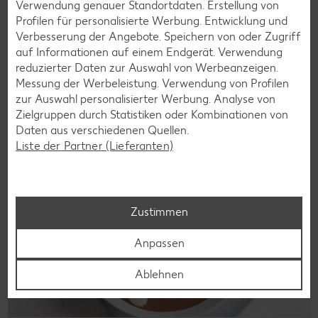
Verwendung genauer Standortdaten. Erstellung von
Wer auf Gluten verzichtet, muss nicht automatisch auf
Profilen für personalisierte Werbung. Entwicklung und
Vielfalt und Geschmack verzichten. Ob süß oder herzhaft –
Verbesserung der Angebote. Speichern von oder Zugriff
mit unseren glutenfreien Rezepten zauberst du dir Gerichte,
auf Informationen auf einem Endgerät. Verwendung
die nicht nur verträglich, sondern auch richtig lecker sind.
reduzierter Daten zur Auswahl von Werbeanzeigen.
Messung der Werbeleistung. Verwendung von Profilen
Rezepte entdecken
zur Auswahl personalisierter Werbung. Analyse von
Zielgruppen durch Statistiken oder Kombinationen von
Daten aus verschiedenen Quellen.
Liste der Partner (Lieferanten)
Zustimmen
Anpassen
Ablehnen