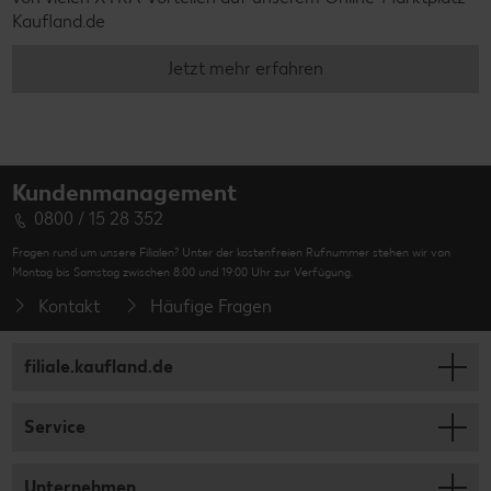
Kaufland.de
Jetzt mehr erfahren
Kundenmanagement
0800 / 15 28 352
Fragen rund um unsere Filialen? Unter der kostenfreien Rufnummer stehen wir von
Montag bis Samstag zwischen 8:00 und 19:00 Uhr zur Verfügung.
Kontakt
Häufige Fragen
filiale.kaufland.de
Service
Unternehmen