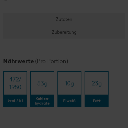
Zutaten
Zubereitung
Nährwerte
(Pro Portion)
472/​
53
g
10
g
23
g
1980
Kohlen-
kcal / kJ
Eiweiß
Fett
hydrate