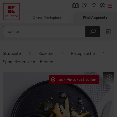
Online-Marktplatz
Filial-Angebote
Springe zu
Hauptinhalt
Footer
Startseite
Rezepte
Rezeptsuche
Schwebender Seitenbereich
Spargelcrumble mit Beeren
per Pinterest teilen