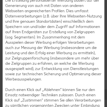
Die Erstellung personalisierter Werbung basiert auf der
Schokokuchen-Rezepte
Generierung von auch mit Daten von anderen
Torten-Rezepte
Webseiten angereicherten Profilen. Dies umfasst
Datenverarbeitungen (z.B. über Ihre Webseiten-Nutzung
Eis-Rezepte
und Ihre genauen Standortdaten) einschließlich dem
Pfannkuchen-Rezepte
Speichern von und/oder dem Zugriff auf Informationen
auf Ihren Endgeräten zur Erstellung von Zielgruppen
Plätzchen-Rezepte
(sog. Segmenten). Im Zusammenhang mit dem
Ausspielen dieser Werbung erfolgen Verarbeitungen
auch zur Messung der Werbung (insbesondere um die
Smoothie-Rezepte
Leistung und den Erfolg einer Werbung zu ermitteln),
Bowle-Rezepte
zur Zielgruppenforschung (insbesondere um mehr über
die Zielgruppen zu erfahren, an welche die Werbung
Cocktail-Rezepte
ausgespielt wird), zur Entwicklung von Dienstleistungen
Avocado-Rezepte
sowie zur technischen Sicherung und Optimierung dieser
Werbeausspielungen.
Erdbeer-Rezepte
Blaubeer-Rezepte
Durch einen Klick auf „Ablehnen“ können Sie nur den
Einsatz notwendiger Techniken zulassen. Durch einen
Bananen-Rezepte
Klick auf „Zustimmen“ stimmen Sie allen Verarbeitungen
zu sämtlichen vorgenannten Zwecken unter Einbindung