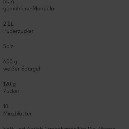
50 g
gemahlene Mandeln
2 EL
Puderzucker
Salz
600 g
weißer Spargel
120 g
Zucker
10
Minzblätter
Saft und Abrieb 1 unbehandelten Bio-Zitrone