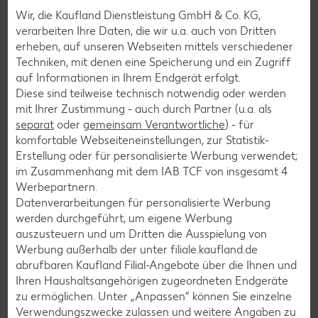
Wir, die Kaufland Dienstleistung GmbH & Co. KG,
verarbeiten Ihre Daten, die wir u.a. auch von Dritten
Muffin-Rezepte
erheben, auf unseren Webseiten mittels verschiedener
Apfelkuchen-Rezepte
Techniken, mit denen eine Speicherung und ein Zugriff
auf Informationen in Ihrem Endgerät erfolgt.
Schokokuchen-Rezepte
Diese sind teilweise technisch notwendig oder werden
Torten-Rezepte
mit Ihrer Zustimmung - auch durch Partner (u.a. als
separat
oder
gemeinsam Verantwortliche
) - für
Eis-Rezepte
komfortable Webseiteneinstellungen, zur Statistik-
Pfannkuchen-Rezepte
Erstellung oder für personalisierte Werbung verwendet;
im Zusammenhang mit dem IAB TCF von insgesamt
4
Plätzchen-Rezepte
Werbepartnern.
Datenverarbeitungen für personalisierte Werbung
werden durchgeführt, um eigene Werbung
Smoothie-Rezepte
auszusteuern und um Dritten die Ausspielung von
Bowle-Rezepte
Werbung außerhalb der unter filiale.kaufland.de
abrufbaren Kaufland Filial-Angebote über die Ihnen und
Cocktail-Rezepte
Ihren Haushaltsangehörigen zugeordneten Endgeräte
Avocado-Rezepte
zu ermöglichen. Unter „Anpassen“ können Sie einzelne
Verwendungszwecke zulassen und weitere Angaben zu