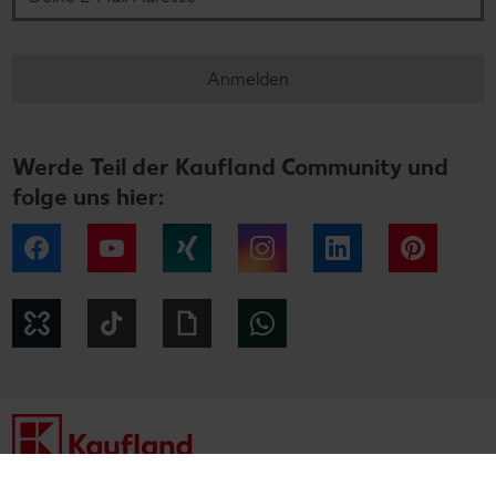
Anmelden
Werde Teil der Kaufland Community und
folge uns hier:
Facebook
YouTube
Xing
Instagram
LinkedIn
Pintere
Kununu
Tiktok
Giphy
WhatsApp