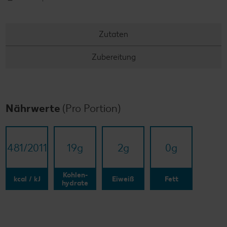
Zutaten
Zubereitung
Nährwerte
(Pro Portion)
481/​2011
19
g
2
g
0
g
Kohlen-
kcal / kJ
Eiweiß
Fett
hydrate