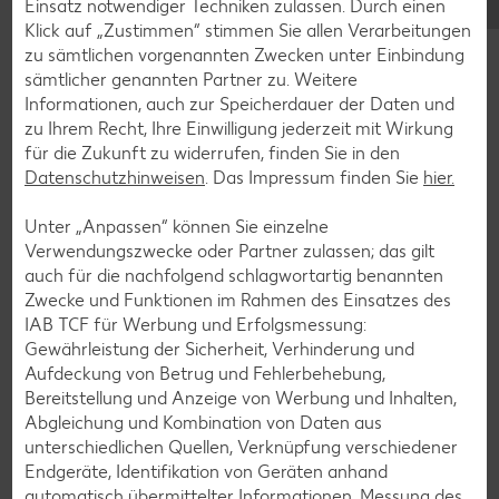
Einsatz notwendiger Techniken zulassen. Durch einen
Klick auf „Zustimmen“ stimmen Sie allen Verarbeitungen
zu sämtlichen vorgenannten Zwecken unter Einbindung
sämtlicher genannten Partner zu. Weitere
Glutenfreie Rezepte
Informationen, auch zur Speicherdauer der Daten und
zu Ihrem Recht, Ihre Einwilligung jederzeit mit Wirkung
Wer auf Gluten verzichtet, muss nicht automatisch auf
für die Zukunft zu widerrufen, finden Sie in den
Vielfalt und Geschmack verzichten. Ob süß oder herzhaft –
Datenschutzhinweisen
. Das Impressum finden Sie
hier.
mit unseren glutenfreien Rezepten zauberst du dir Gerichte,
die nicht nur verträglich, sondern auch richtig lecker sind.
Unter „Anpassen“ können Sie einzelne
Verwendungszwecke oder Partner zulassen; das gilt
Rezepte entdecken
auch für die nachfolgend schlagwortartig benannten
Zwecke und Funktionen im Rahmen des Einsatzes des
IAB TCF für Werbung und Erfolgsmessung:
Gewährleistung der Sicherheit, Verhinderung und
Aufdeckung von Betrug und Fehlerbehebung,
Bereitstellung und Anzeige von Werbung und Inhalten,
Abgleichung und Kombination von Daten aus
unterschiedlichen Quellen, Verknüpfung verschiedener
Endgeräte, Identifikation von Geräten anhand
automatisch übermittelter Informationen, Messung des