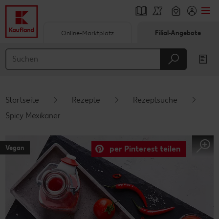
Online-Marktplatz
Filial-Angebote
Springe zu
Hauptinhalt
Footer
Startseite
Rezepte
Rezeptsuche
Schwebender Seitenbereich
Spicy Mexikaner
Vegan
per Pinterest teilen