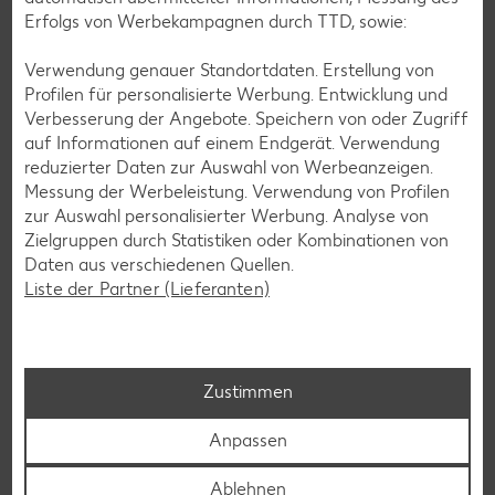
Erfolgs von Werbekampagnen durch TTD, sowie:
Verwendung genauer Standortdaten. Erstellung von
Profilen für personalisierte Werbung. Entwicklung und
Verbesserung der Angebote. Speichern von oder Zugriff
auf Informationen auf einem Endgerät. Verwendung
Laktosefreie Rezepte
reduzierter Daten zur Auswahl von Werbeanzeigen.
Laktoseintoleranz muss dich kulinarisch nicht ausbremsen,
Messung der Werbeleistung. Verwendung von Profilen
denn es geht auch ohne. Unsere laktosefreien Rezepte
zur Auswahl personalisierter Werbung. Analyse von
bringen Vielfalt auf den Tisch – für große und kleine
Zielgruppen durch Statistiken oder Kombinationen von
Genießer, für die Lunchbox oder das Abendessen.
Daten aus verschiedenen Quellen.
Liste der Partner (Lieferanten)
Rezepte entdecken
Zustimmen
Anpassen
Ablehnen