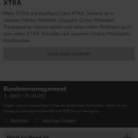
XTRA
Mehr XTRA mit Kaufland Card XTRA: Sichere dir in
unseren Filialen Rabatte, Coupons, Gratis-Prämienᵖ,
Treuepunkte, Gewinnspiele und vieles mehr. Profitiere auch
von vielen XTRA Vorteilen auf unserem Online-Marktplatz
Kaufland.de
Jetzt mehr erfahren
Kundenmanagement
0800 / 15 28 352
Fragen rund um unsere Filialen? Unter der kostenfreien Rufnummer stehen wir von
Montag bis Samstag zwischen 8:00 und 19:00 Uhr zur Verfügung.
Kontakt
Häufige Fragen
filiale.kaufland.de