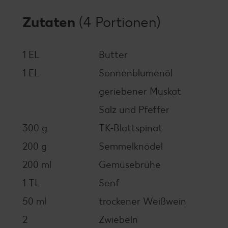
Zutaten
(4 Portionen)
1 EL
Butter
1 EL
Sonnenblumenöl
geriebener Muskat
Salz und Pfeffer
300 g
TK-Blattspinat
200 g
Semmelknödel
200 ml
Gemüsebrühe
1 TL
Senf
50 ml
trockener Weißwein
2
Zwiebeln