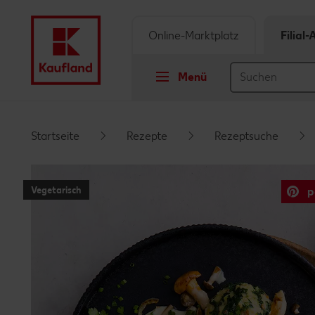
Online-Marktplatz
Filial
Menü
Springe zu
Startseite
Rezepte
Rezeptsuche
Hauptinhalt
Vegetarisch
p
Footer
Schwebender Seitenbereich