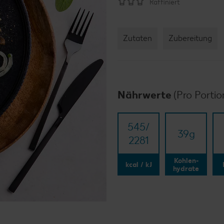
Raffiniert
Zutaten
Zubereitung
Nährwerte
(Pro Portio
545/​
39
g
2281
Kohlen-
kcal / kJ
hydrate