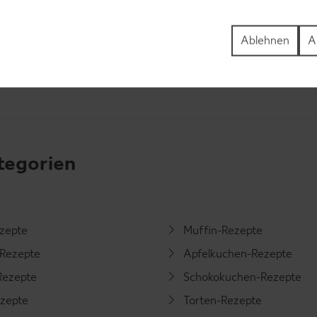
Ablehnen
A
tegorien
ezepte
Muffin-Rezepte
-Rezepte
Apfelkuchen-Rezepte
Rezepte
Schokokuchen-Rezepte
ezepte
Torten-Rezepte