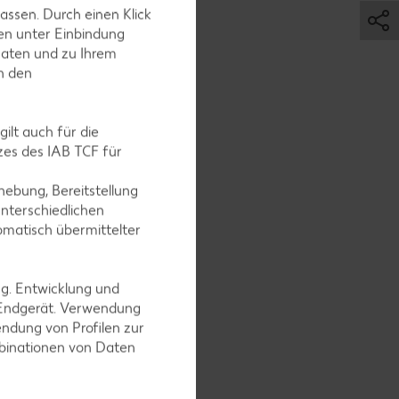
assen. Durch einen Klick
estlichen
en unter Einbindung
Daten und zu Ihrem
in den
ilt auch für die
es des IAB TCF für
ebung, Bereitstellung
nterschiedlichen
omatisch übermittelter
fen in
e
ng. Entwicklung und
schmecken.
 Endgerät. Verwendung
ndung von Profilen zur
mbinationen von Daten
servieren.