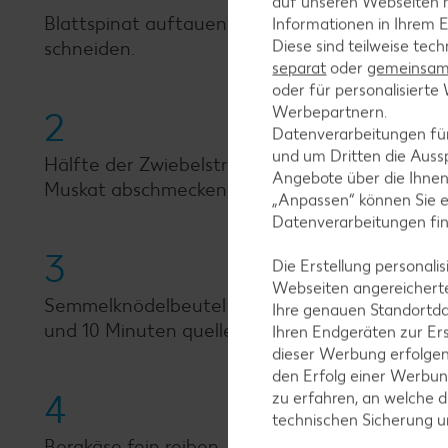
auf unseren Webseiten m
Blattspinat auftauen lassen, gut ausdrücken u
Informationen in Ihrem E
Diese sind teilweise tec
schneiden.
separat
oder
gemeinsam 
oder für personalisier
Werbepartnern.
2
Datenverarbeitungen fü
und um Dritten die Aussp
Hälfte der Zwiebelstreifen in Butter 2 Minuten
Angebote über die Ihne
Muskat abschmecken.
„Anpassen“ können Sie 
Datenverarbeitungen fi
3
Die Erstellung personal
Webseiten angereicherte
Semmelknödelbeutel öffnen, den Inhalt in eine
Ihre genauen Standortda
und 10 Minuten quellen lassen. Dabei gelegent
Ihren Endgeräten zur Er
dieser Werbung erfolge
den Erfolg einer Werbun
4
zu erfahren, an welche d
technischen Sicherung 
Bergkäse fein reiben, Haselnüsse in einer bes