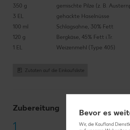
350 g
gemischte Pilze (z. B. Auster
3 EL
gehackte Haselnüsse
100 ml
Schlagsahne, 30% Fett
120 g
Bergkäse, 45% Fett i.Tr.
1 EL
Weizenmehl (Type 405)
Zutaten auf die Einkaufsliste
Zubereitung
Bevor es weit
1
Wir, die Kaufland Dienst