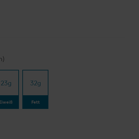
n)
23
g
32
g
Eiweiß
Fett