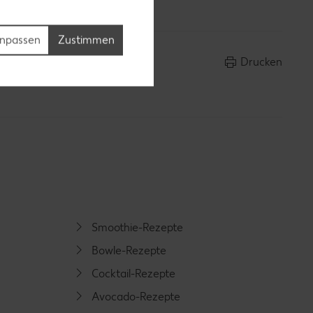
npassen
Zustimmen
Drucken
Smoothie-Rezepte
Bowle-Rezepte
Cocktail-Rezepte
Avocado-Rezepte