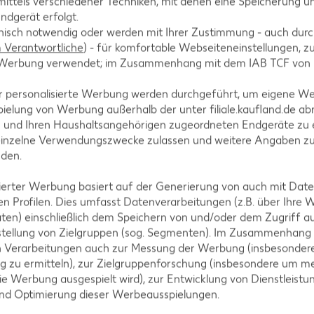
ittels verschiedener Techniken, mit denen eine Speicherung un
nd grob hacken. Zwiebeln abziehen und in feine Stre
ndgerät erfolgt.
hnisch notwendig oder werden mit Ihrer Zustimmung - auch durch
Verantwortliche
) - für komfortable Webseiteneinstellungen, zur
te Werbung verwendet; im Zusammenhang mit dem IAB TCF von
r personalisierte Werbung werden durchgeführt, um eigene W
ielung von Werbung außerhalb der unter filiale.kaufland.de abr
 anschwitzen, Spinat zugeben und mit Salz, Pfeffer 
n und Ihren Haushaltsangehörigen zugeordneten Endgeräte zu 
einzelne Verwendungszwecke zulassen und weitere Angaben z
nden.
isierter Werbung basiert auf der Generierung von auch mit Dat
n Profilen. Dies umfasst Datenverarbeitungen (z.B. über Ihre
 Schüssel geben, mit 300 Milliliter kaltem Wasser ü
ten) einschließlich dem Speichern von und/oder dem Zugriff a
lich umrühren.
stellung von Zielgruppen (sog. Segmenten). Im Zusammenhang
n Verarbeitungen auch zur Messung der Werbung (insbesondere
g zu ermitteln), zur Zielgruppenforschung (insbesondere um me
ie Werbung ausgespielt wird), zur Entwicklung von Dienstleistu
und Optimierung dieser Werbeausspielungen.
chichteten Pfanne goldbraun rösten und mit Spinat s