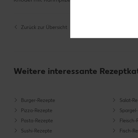
Zurück zur Übersicht
Weitere interessante Rezeptka
Burger-Rezepte
Salat-R
Pizza-Rezepte
Spargel
Pasta-Rezepte
Fleisch-
Sushi-Rezepte
Fisch-R