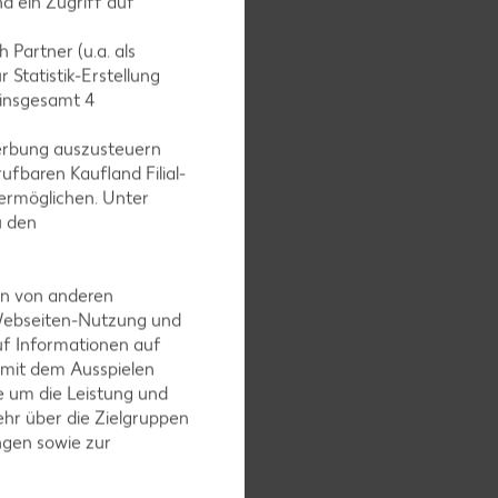
d ein Zugriff auf
ifen
 Partner (u.a. als
 Statistik-Erstellung
 insgesamt
4
erbung auszusteuern
ufbaren Kaufland Filial-
und
ermöglichen. Unter
u den
en von anderen
 Webseiten-Nutzung und
bergießen
uf Informationen auf
 mit dem Ausspielen
 um die Leistung und
hr über die Zielgruppen
ngen sowie zur
owie 2/3