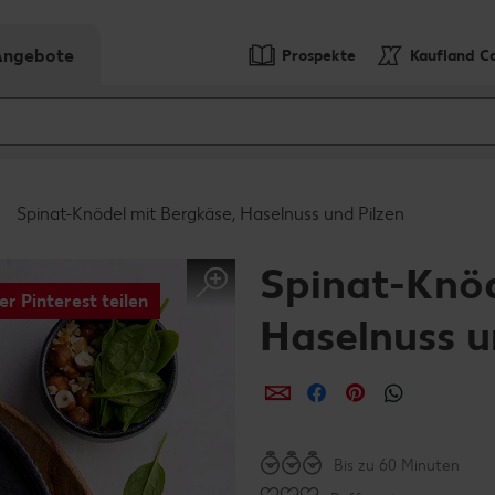
-Angebote
Prospekte
Kaufland C
Spinat-Knödel mit Bergkäse, Haselnuss und Pilzen
Spinat-Knöd
er Pinterest teilen
Haselnuss u
per E-Mail teilen
per Facebook teil
per Pinterest 
per What
Bis zu 60 Minuten