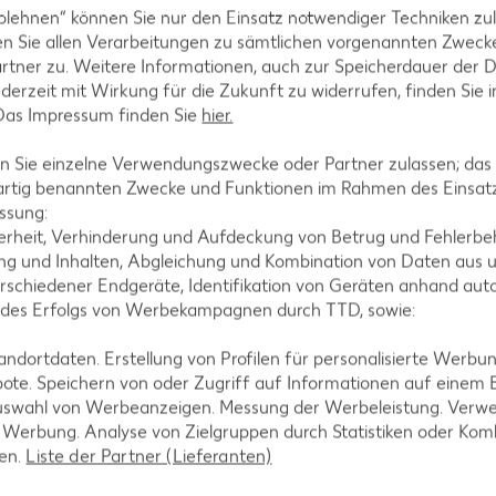
blehnen“ können Sie nur den Einsatz notwendiger Techniken zul
t durchkneten, in 8 Stücke portionieren, mit dem r
n Sie allen Verarbeitungen zu sämtlichen vorgenannten Zweck
u Knödeln formen.
rtner zu. Weitere Informationen, auch zur Speicherdauer der 
jederzeit mit Wirkung für die Zukunft zu widerrufen, finden Sie 
 Das Impressum finden Sie
hier.
 Sie einzelne Verwendungszwecke oder Partner zulassen; das g
r 15 Minuten garziehen.
artig benannten Zwecke und Funktionen im Rahmen des Einsatz
ssung:
erheit, Verhinderung und Aufdeckung von Betrug und Fehlerbeh
g und Inhalten, Abgleichung und Kombination von Daten aus u
rschiedener Endgeräte, Identifikation von Geräten anhand aut
te Stücke schneiden, mit den restlichen Zwiebelstrei
 des Erfolgs von Werbekampagnen durch TTD, sowie:
hl bestäuben und mit Weißwein ablöschen. Mit Brüh
dortdaten. Erstellung von Profilen für personalisierte Werbu
hne angießen, aufkochen und mit Salz und Pfeffer ab
ote. Speichern von oder Zugriff auf Informationen auf einem
uswahl von Werbeanzeigen. Messung der Werbeleistung. Verwe
r Werbung. Analyse von Zielgruppen durch Statistiken oder Ko
len.
Liste der Partner (Lieferanten)
 und nach Belieben mit gehackten Kräutern bestreut 