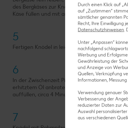
Durch einen Klick auf „A
des Bergkäses zur Knödelmasse geben. Masse gu
auf „Zustimmen“ stimme
Käse füllen und mit angefeuchteten Händen z
sämtlicher genannten Pa
Recht, Ihre Einwilligung 
Datenschutzhinweisen
.
5
Unter „Anpassen“ können
Fertigen Knödel in leicht siedendem Salzwasse
nachfolgend schlagwort
Werbung und Erfolgsme
Gewährleistung der Sich
6
und Anzeige von Werbun
Quellen, Verknüpfung ve
In der Zwischenzeit Pilze putzen, in mundgerech
Informationen, Messung
erhitztem Öl anbraten, Senf zugeben, mit Me
Verwendung genauer Stan
auffüllen, circa 4 Minuten köcheln lassen, Sa
Verbesserung der Angeb
reduzierter Daten zur A
Auswahl personalisierte
7
aus verschiedenen Quel
Knödel mit Rahmpilzen auf 4 Tellern verteilen