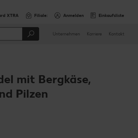
ard XTRA
Filiale:
Anmelden
Einkaufsliste
Unternehmen
Karriere
Kontakt
el mit Bergkäse,
nd Pilzen
en
teilen
sApp teilen