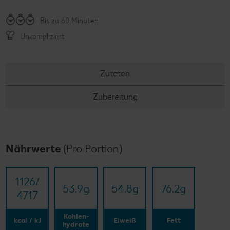
Bis zu 60 Minuten
Unkompliziert
Zutaten
Zubereitung
Nährwerte
(Pro Portion)
1126/​
53.9
g
54.8
g
76.2
g
4717
Kohlen-
kcal / kJ
Eiweiß
Fett
hydrate