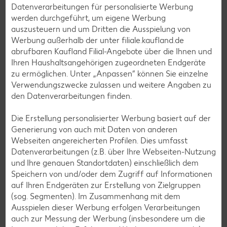
Datenverarbeitungen für personalisierte Werbung
Fleisch-Rezepte
werden durchgeführt, um eigene Werbung
Fisch-Rezepte
auszusteuern und um Dritten die Ausspielung von
Werbung außerhalb der unter filiale.kaufland.de
Geflügel-Rezepte
abrufbaren Kaufland Filial-Angebote über die Ihnen und
Lamm-Rezepte
Ihren Haushaltsangehörigen zugeordneten Endgeräte
zu ermöglichen. Unter „Anpassen“ können Sie einzelne
Grill-Rezepte
Verwendungszwecke zulassen und weitere Angaben zu
den Datenverarbeitungen finden.
Muffin-Rezepte
Die Erstellung personalisierter Werbung basiert auf der
Apfelkuchen-Rezepte
Generierung von auch mit Daten von anderen
Webseiten angereicherten Profilen. Dies umfasst
Schokokuchen-Rezepte
Datenverarbeitungen (z.B. über Ihre Webseiten-Nutzung
Torten-Rezepte
und Ihre genauen Standortdaten) einschließlich dem
Speichern von und/oder dem Zugriff auf Informationen
Eis-Rezepte
auf Ihren Endgeräten zur Erstellung von Zielgruppen
Pfannkuchen-Rezepte
(sog. Segmenten). Im Zusammenhang mit dem
Ausspielen dieser Werbung erfolgen Verarbeitungen
Plätzchen-Rezepte
auch zur Messung der Werbung (insbesondere um die