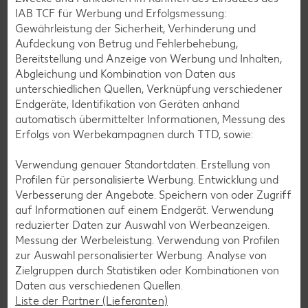
IAB TCF für Werbung und Erfolgsmessung:
Gewährleistung der Sicherheit, Verhinderung und
Aufdeckung von Betrug und Fehlerbehebung,
Bereitstellung und Anzeige von Werbung und Inhalten,
Abgleichung und Kombination von Daten aus
unterschiedlichen Quellen, Verknüpfung verschiedener
Endgeräte, Identifikation von Geräten anhand
automatisch übermittelter Informationen, Messung des
Erfolgs von Werbekampagnen durch TTD, sowie:
Verwendung genauer Standortdaten. Erstellung von
Glutenfreie Rezepte
Profilen für personalisierte Werbung. Entwicklung und
Verbesserung der Angebote. Speichern von oder Zugriff
Wer auf Gluten verzichtet, muss nicht automatisch auf
auf Informationen auf einem Endgerät. Verwendung
Vielfalt und Geschmack verzichten. Ob süß oder herzhaft –
reduzierter Daten zur Auswahl von Werbeanzeigen.
mit unseren glutenfreien Rezepten zauberst du dir Gerichte,
Messung der Werbeleistung. Verwendung von Profilen
die nicht nur verträglich, sondern auch richtig lecker sind.
zur Auswahl personalisierter Werbung. Analyse von
Zielgruppen durch Statistiken oder Kombinationen von
Rezepte entdecken
Daten aus verschiedenen Quellen.
Liste der Partner (Lieferanten)