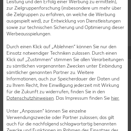
Leistung und den Erfolg einer Werbung zu ermitteln),
zur Zielgruppenforschung (insbesondere um mehr über
Smoothie-Rezepte
die Zielgruppen zu erfahren, an welche die Werbung
Bowle-Rezepte
ausgespielt wird), zur Entwicklung von Dienstleistungen
sowie zur technischen Sicherung und Optimierung dieser
Cocktail-Rezepte
Werbeausspielungen.
Avocado-Rezepte
Durch einen Klick auf „Ablehnen“ können Sie nur den
Erdbeer-Rezepte
Einsatz notwendiger Techniken zulassen. Durch einen
Blaubeer-Rezepte
Klick auf „Zustimmen“ stimmen Sie allen Verarbeitungen
zu sämtlichen vorgenannten Zwecken unter Einbindung
Bananen-Rezepte
sämtlicher genannten Partner zu. Weitere
Informationen, auch zur Speicherdauer der Daten und
zu Ihrem Recht, Ihre Einwilligung jederzeit mit Wirkung
für die Zukunft zu widerrufen, finden Sie in den
Zurück zu allen Rezepten
Datenschutzhinweisen
. Das Impressum finden Sie
hier.
Unter „Anpassen“ können Sie einzelne
Verwendungszwecke oder Partner zulassen; das gilt
auch für die nachfolgend schlagwortartig benannten
Zwecke und Funktionen im Rahmen des Einsatzes des