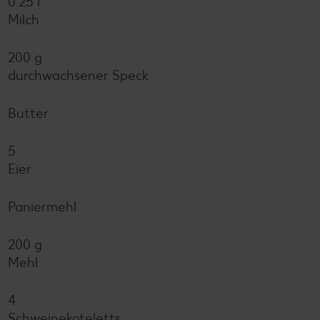
0.25 l
Milch
200 g
durchwachsener Speck
Butter
5
Eier
Paniermehl
200 g
Mehl
4
Schweinekoteletts