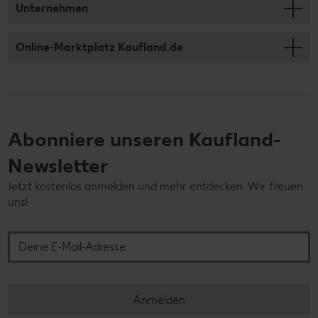
Abonniere unseren Kaufland-
Newsletter
Jetzt kostenlos anmelden und mehr entdecken. Wir freuen
uns!
Deine E-Mail-Adresse
Anmelden
Werde Teil der Kaufland Community und
folge uns hier:
Facebook
YouTube
Xing
Instagram
LinkedIn
Pintere