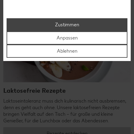
Zustimmen
Anpassen
Ablehnen
Laktosefreie Rezepte
Laktoseintoleranz muss dich kulinarisch nicht ausbremsen,
denn es geht auch ohne. Unsere laktosefreien Rezepte
bringen Vielfalt auf den Tisch – für große und kleine
Genießer, für die Lunchbox oder das Abendessen.
Rezepte entdecken