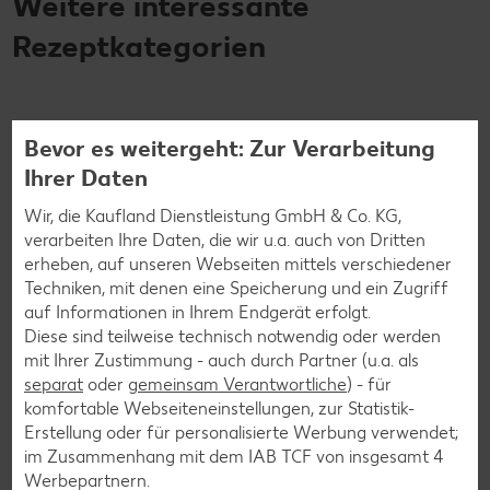
Weitere interessante
Rezeptkategorien
Bevor es weitergeht: Zur Verarbeitung
Burger-Rezepte
Ihrer Daten
Pizza-Rezepte
Wir, die Kaufland Dienstleistung GmbH & Co. KG,
Pasta-Rezepte
verarbeiten Ihre Daten, die wir u.a. auch von Dritten
Sushi-Rezepte
erheben, auf unseren Webseiten mittels verschiedener
Techniken, mit denen eine Speicherung und ein Zugriff
Raclette-Rezepte
auf Informationen in Ihrem Endgerät erfolgt.
Flammkuchen-Rezepte
Diese sind teilweise technisch notwendig oder werden
mit Ihrer Zustimmung - auch durch Partner (u.a. als
Frühstücksrezepte
separat
oder
gemeinsam Verantwortliche
) - für
komfortable Webseiteneinstellungen, zur Statistik-
Erstellung oder für personalisierte Werbung verwendet;
Salat-Rezepte
im Zusammenhang mit dem IAB TCF von insgesamt
4
Spargel-Rezepte
Werbepartnern.