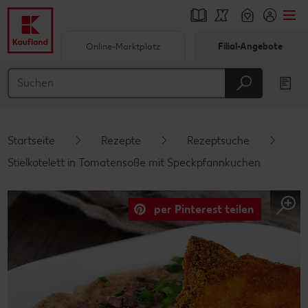
Online-Marktplatz
Filial-Angebote
Springe zu
Hauptinhalt
Footer
Startseite
Rezepte
Rezeptsuche
Schwebender Seitenbereich
Stielkotelett in Tomatensoße mit Speckpfannkuchen
per Pinterest teilen