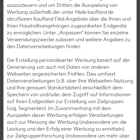
auszusteuern und um Dritten die Ausspielung von
Werbung außerhalb der unter filiale.kaufland.de
Salat-Rezepte
abrufbaren Kaufland Filial-Angebote über die Ihnen und
Ihren Haushaltsangehörigen zugeordneten Endgeräte
Spargel-Rezepte
zu ermöglichen. Unter „Anpassen“ können Sie einzelne
Fleisch-Rezepte
Verwendungszwecke zulassen und weitere Angaben zu
den Datenverarbeitungen finden.
Fisch-Rezepte
Geflügel-Rezepte
Die Erstellung personalisierter Werbung basiert auf der
Generierung von auch mit Daten von anderen
Lamm-Rezepte
Webseiten angereicherten Profilen. Dies umfasst
Grill-Rezepte
Datenverarbeitungen (z.B. über Ihre Webseiten-Nutzung
und Ihre genauen Standortdaten) einschließlich dem
Speichern von und/oder dem Zugriff auf Informationen
Muffin-Rezepte
auf Ihren Endgeräten zur Erstellung von Zielgruppen
(sog. Segmenten). Im Zusammenhang mit dem
Apfelkuchen-Rezepte
Ausspielen dieser Werbung erfolgen Verarbeitungen
Schokokuchen-Rezepte
auch zur Messung der Werbung (insbesondere um die
Leistung und den Erfolg einer Werbung zu ermitteln),
Torten-Rezepte
zur Zielgruppenforschung (insbesondere um mehr über