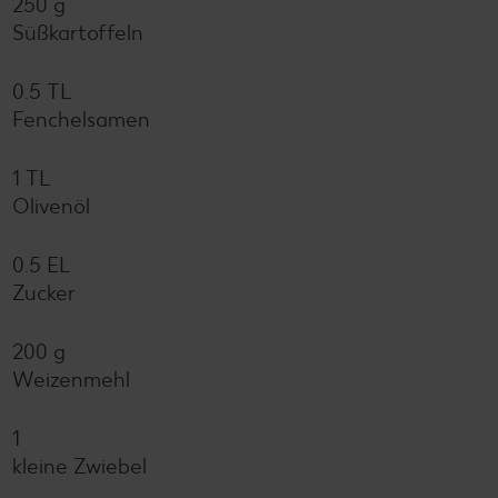
250 g
Süßkartoffeln
0.5 TL
Fenchelsamen
1 TL
Olivenöl
0.5 EL
Zucker
200 g
Weizenmehl
1
kleine Zwiebel