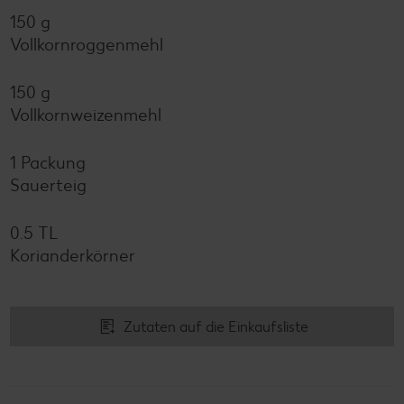
150 g
Vollkornroggenmehl
150 g
Vollkornweizenmehl
1 Packung
Sauerteig
0.5 TL
Korianderkörner
Zutaten auf die Einkaufsliste