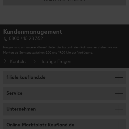
Kundenmanagement
0800 / 15 28 352
Fragen rund um unsere Filialen? Unter der kostenfreien Rufnummer stehen wir von
Montag bis Samstag zwischen 8:00 und 19:00 Uhr zur Verfügung.
Kontakt
Häufige Fragen
filiale.kaufland.de
Service
Unternehmen
Online-Marktplatz Kaufland.de