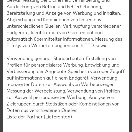
Gewährleistung der Sicherheit, Verhinderung und
Aufdeckung von Betrug und Fehlerbehebung,
Bereitstellung und Anzeige von Werbung und Inhalten,
Abgleichung und Kombination von Daten aus
unterschiedlichen Quellen, Verknüpfung verschiedener
Endgeräte, Identifikation von Geräten anhand
automatisch übermittelter Informationen, Messung des
Erfolgs von Werbekampagnen durch TTD, sowie:
Verwendung genauer Standortdaten. Erstellung von
Profilen für personalisierte Werbung. Entwicklung und
Verbesserung der Angebote. Speichern von oder Zugriff
auf Informationen auf einem Endgerät. Verwendung
reduzierter Daten zur Auswahl von Werbeanzeigen.
Messung der Werbeleistung. Verwendung von Profilen
zur Auswahl personalisierter Werbung. Analyse von
Zielgruppen durch Statistiken oder Kombinationen von
Glutenfreie Rezepte
Daten aus verschiedenen Quellen.
Wer auf Gluten verzichtet, muss nicht automatisch auf
Liste der Partner (Lieferanten)
Vielfalt und Geschmack verzichten. Ob süß oder herzhaft –
mit unseren glutenfreien Rezepten zauberst du dir Gerichte,