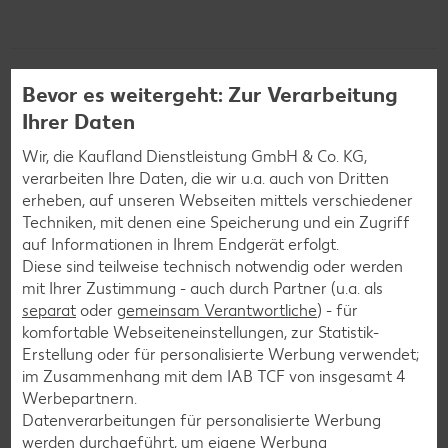
Bevor es weitergeht: Zur Verarbeitung
Weitere interessante
Ihrer Daten
Rezeptkategorien
Wir, die Kaufland Dienstleistung GmbH & Co. KG,
verarbeiten Ihre Daten, die wir u.a. auch von Dritten
erheben, auf unseren Webseiten mittels verschiedener
Techniken, mit denen eine Speicherung und ein Zugriff
Burger-Rezepte
auf Informationen in Ihrem Endgerät erfolgt.
Diese sind teilweise technisch notwendig oder werden
Pizza-Rezepte
mit Ihrer Zustimmung - auch durch Partner (u.a. als
Pasta-Rezepte
separat
oder
gemeinsam Verantwortliche
) - für
komfortable Webseiteneinstellungen, zur Statistik-
Sushi-Rezepte
Erstellung oder für personalisierte Werbung verwendet;
Raclette-Rezepte
im Zusammenhang mit dem IAB TCF von insgesamt
4
Werbepartnern.
Flammkuchen-Rezepte
Datenverarbeitungen für personalisierte Werbung
Frühstücksrezepte
werden durchgeführt, um eigene Werbung