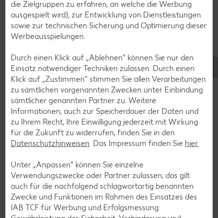
Eis-Rezepte
die Zielgruppen zu erfahren, an welche die Werbung
ausgespielt wird), zur Entwicklung von Dienstleistungen
Pfannkuchen-Rezepte
sowie zur technischen Sicherung und Optimierung dieser
Plätzchen-Rezepte
Werbeausspielungen.
Durch einen Klick auf „Ablehnen“ können Sie nur den
Smoothie-Rezepte
Einsatz notwendiger Techniken zulassen. Durch einen
Klick auf „Zustimmen“ stimmen Sie allen Verarbeitungen
Bowle-Rezepte
zu sämtlichen vorgenannten Zwecken unter Einbindung
Cocktail-Rezepte
sämtlicher genannten Partner zu. Weitere
Informationen, auch zur Speicherdauer der Daten und
Avocado-Rezepte
zu Ihrem Recht, Ihre Einwilligung jederzeit mit Wirkung
Erdbeer-Rezepte
für die Zukunft zu widerrufen, finden Sie in den
Datenschutzhinweisen
. Das Impressum finden Sie
hier.
Blaubeer-Rezepte
Bananen-Rezepte
Unter „Anpassen“ können Sie einzelne
Verwendungszwecke oder Partner zulassen; das gilt
auch für die nachfolgend schlagwortartig benannten
Zwecke und Funktionen im Rahmen des Einsatzes des
IAB TCF für Werbung und Erfolgsmessung:
Zurück zu allen Rezepten