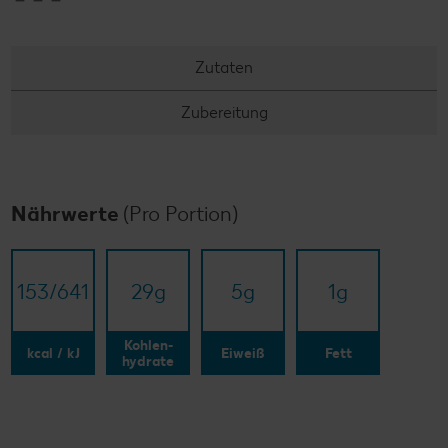
Zutaten
Zubereitung
Nährwerte
(Pro Portion)
153/​641
29
g
5
g
1
g
Kohlen-
kcal / kJ
Eiweiß
Fett
hydrate