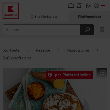
Online-Marktplatz
Filial-Angebote
Springe zu
Hauptinhalt
Footer
Startseite
Rezepte
Rezeptsuche
Schwebender Seitenbereich
Süßkartoffelbrot
per Pinterest teilen