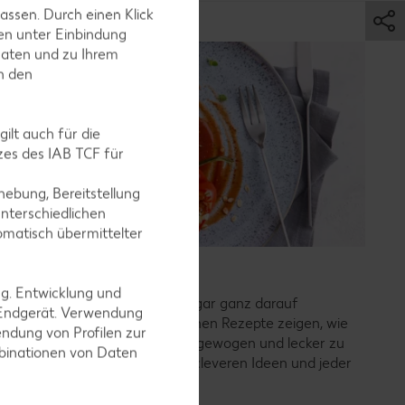
assen. Durch einen Klick
en unter Einbindung
Daten und zu Ihrem
in den
ilt auch für die
es des IAB TCF für
ebung, Bereitstellung
nterschiedlichen
omatisch übermittelter
Vegetarische Rezepte
ng. Entwicklung und
Weniger Fleisch essen oder sogar ganz darauf
 Endgerät. Verwendung
verzichten? Unsere vegetarischen Rezepte zeigen, wie
ndung von Profilen zur
einfach es ist, ohne Fleisch ausgewogen und lecker zu
mbinationen von Daten
kochen – mit bunten Zutaten, cleveren Ideen und jeder
Menge Geschmack.