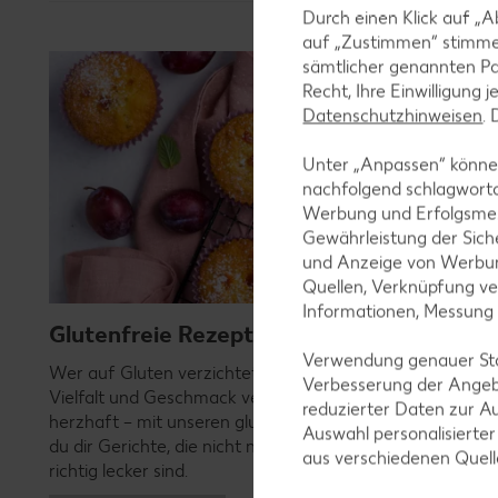
Durch einen Klick auf „A
auf „Zustimmen“ stimme
sämtlicher genannten Pa
Recht, Ihre Einwilligung 
Datenschutzhinweisen
.
Unter „Anpassen“ können
nachfolgend schlagwort
Werbung und Erfolgsme
Gewährleistung der Sich
und Anzeige von Werbun
Quellen, Verknüpfung ve
Informationen, Messung
Glutenfreie Rezepte
Verwendung genauer Stan
Wer auf Gluten verzichtet, muss nicht automatisch auf
Verbesserung der Angeb
Vielfalt und Geschmack verzichten. Ob süß oder
reduzierter Daten zur A
herzhaft – mit unseren glutenfreien Rezepten zauberst
Auswahl personalisierte
du dir Gerichte, die nicht nur verträglich, sondern auch
aus verschiedenen Quel
richtig lecker sind.