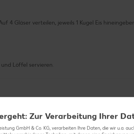
Auf 4 Gläser verteilen, jeweils 1 Kugel Eis hineingeb
und Löffel servieren.
ergeht: Zur Verarbeitung Ihrer Da
leistung GmbH & Co. KG, verarbeiten Ihre Daten, die wir u.a. au