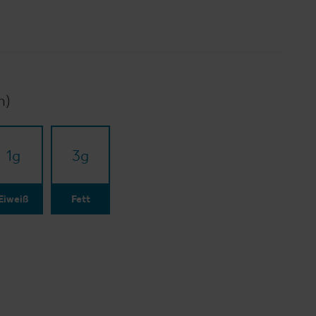
n)
1
g
3
g
Eiweiß
Fett