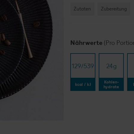
Zutaten
Zubereitung
Nährwerte
(Pro Portio
129/​539
24
g
Kohlen-
kcal / kJ
hydrate