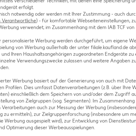
tegorien
ittels verschiedener Techniken, mit denen eine Speicherung un
ndgerät erfolgt.
hnisch notwendig oder werden mit Ihrer Zustimmung - auch durch
Verantwortliche
) - für komfortable Webseiteneinstellungen, zur
te Werbung verwendet; im Zusammenhang mit dem IAB TCF von
ezepte
Muffin-Rezepte
-Rezepte
Apfelkuchen-Rezepte
r personalisierte Werbung werden durchgeführt, um eigene W
ielung von Werbung außerhalb der unter filiale.kaufland.de abr
Rezepte
Schokokuchen-Rezepte
n und Ihren Haushaltsangehörigen zugeordneten Endgeräte zu 
ezepte
Torten-Rezepte
einzelne Verwendungszwecke zulassen und weitere Angaben z
nden.
l-Rezepte
Eis-Rezepte
ezepte
Pfannkuchen-Rezepte
isierter Werbung basiert auf der Generierung von auch mit Dat
n Profilen. Dies umfasst Datenverarbeitungen (z.B. über Ihre
zepte
Plätzchen-Rezepte
ten) einschließlich dem Speichern von und/oder dem Zugriff a
stellung von Zielgruppen (sog. Segmenten). Im Zusammenhang
n Verarbeitungen auch zur Messung der Werbung (insbesondere
g zu ermitteln), zur Zielgruppenforschung (insbesondere um me
ie Werbung ausgespielt wird), zur Entwicklung von Dienstleistu
und Optimierung dieser Werbeausspielungen.