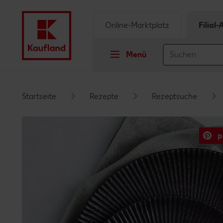
Online-Marktplatz
Filial
Menü
Springe zu
Startseite
Rezepte
Rezeptsuche
Hauptinhalt
p
Footer
Schwebender Seitenbereich