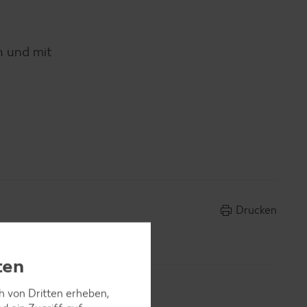
en und mit
Drucken
ten
ch von Dritten erheben,