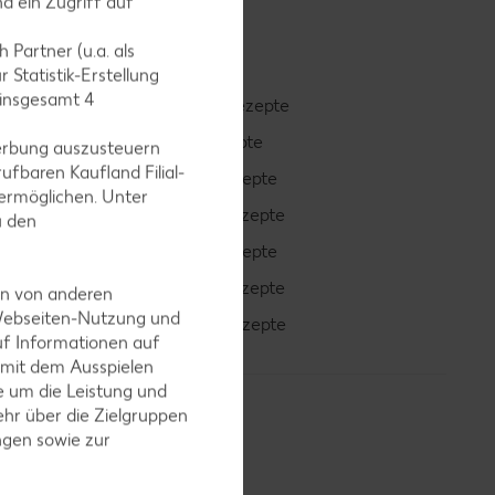
d ein Zugriff auf
 Partner (u.a. als
 Statistik-Erstellung
 insgesamt
4
Smoothie-Rezepte
Bowle-Rezepte
erbung auszusteuern
ufbaren Kaufland Filial-
Cocktail-Rezepte
ermöglichen. Unter
Avocado-Rezepte
u den
Erdbeer-Rezepte
Blaubeer-Rezepte
en von anderen
 Webseiten-Nutzung und
Bananen-Rezepte
uf Informationen auf
 mit dem Ausspielen
 um die Leistung und
hr über die Zielgruppen
ngen sowie zur