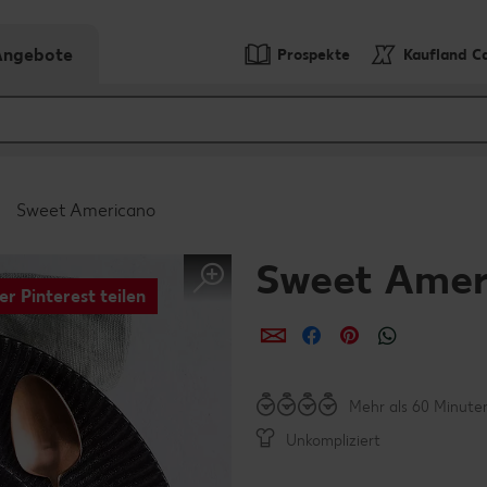
-Angebote
Prospekte
Kaufland C
Sweet Americano
Sweet Amer
er Pinterest teilen
per E-Mail teilen
per Facebook teil
per Pinterest 
per What
Mehr als 60 Minute
Unkompliziert