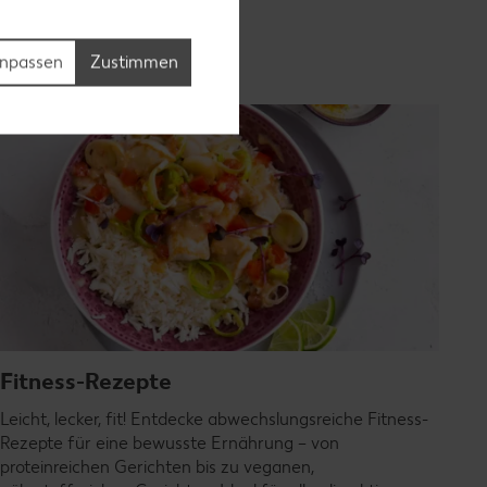
Rezepte entdecken
npassen
Zustimmen
Fitness-Rezepte
Leicht, lecker, fit! Entdecke abwechslungsreiche Fitness-
Rezepte für eine bewusste Ernährung – von
proteinreichen Gerichten bis zu veganen,