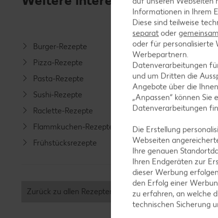
Weitere interessante Rezeptka
auf unseren Webseiten m
Informationen in Ihrem E
Diese sind teilweise tec
separat
oder
gemeinsam 
oder für personalisier
Burger-Rezepte
Salat-R
Werbepartnern.
Pizza-Rezepte
Spargel
Datenverarbeitungen fü
und um Dritten die Aussp
Pasta-Rezepte
Fleisch-
Angebote über die Ihne
Sushi-Rezepte
Fisch-R
„Anpassen“ können Sie 
Datenverarbeitungen fi
Raclette-Rezepte
Geflüge
Flammkuchen-Rezepte
Lamm-R
Die Erstellung personal
Webseiten angereicherte
Frühstücksrezepte
Grill-Re
Ihre genauen Standortda
Ihren Endgeräten zur Er
dieser Werbung erfolge
den Erfolg einer Werbun
Zurück zu allen Rezepten
zu erfahren, an welche d
technischen Sicherung 