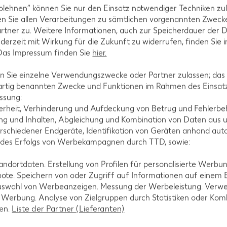
blehnen“ können Sie nur den Einsatz notwendiger Techniken zul
n Sie allen Verarbeitungen zu sämtlichen vorgenannten Zweck
rtner zu. Weitere Informationen, auch zur Speicherdauer der 
jederzeit mit Wirkung für die Zukunft zu widerrufen, finden Sie 
 Das Impressum finden Sie
hier.
 Sie einzelne Verwendungszwecke oder Partner zulassen; das g
artig benannten Zwecke und Funktionen im Rahmen des Einsatz
ssung:
erheit, Verhinderung und Aufdeckung von Betrug und Fehlerbeh
g und Inhalten, Abgleichung und Kombination von Daten aus u
rschiedener Endgeräte, Identifikation von Geräten anhand aut
 des Erfolgs von Werbekampagnen durch TTD, sowie:
Laktosefreie Rezepte
dortdaten. Erstellung von Profilen für personalisierte Werbu
Laktoseintoleranz muss dich kulinarisch nicht
ote. Speichern von oder Zugriff auf Informationen auf einem
ausbremsen, denn es geht auch ohne. Unsere
uswahl von Werbeanzeigen. Messung der Werbeleistung. Verwe
laktosefreien Rezepte bringen Vielfalt auf den Tisch –
r Werbung. Analyse von Zielgruppen durch Statistiken oder Ko
für große und kleine Genießer, für die Lunchbox oder das
len.
Liste der Partner (Lieferanten)
Abendessen.