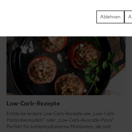
Rezepte entdecken
Ablehnen
A
Low-Carb-Rezepte
Entdecke leckere Low-Carb-Rezepte wie „Low-Carb-
Pastinakennudeln" oder „Low-Carb-Avocado-Pizza".
Perfekt für kohlenhydratarme Mahlzeiten, die satt