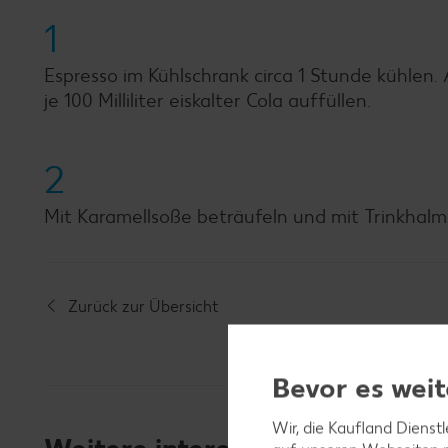
1
Espresso im Kühlschrank circa 1 Stunde kühlen. 
je 100 Milliliter eiskalter Cola auffüllen.
2
Mit Karamellsoße beträufeln und mit Trinkhalm 
Zurück zur Übersicht
Bevor es weit
Wir, die Kaufland Dienst