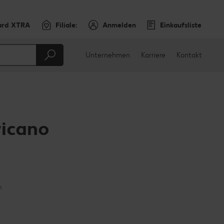
ard XTRA
Filiale:
Anmelden
Einkaufsliste
Unternehmen
Karriere
Kontakt
icano
en
teilen
sApp teilen
n