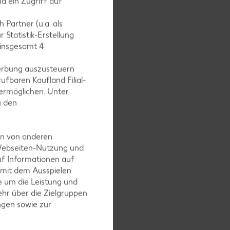
d ein Zugriff auf
 Partner (u.a. als
 Statistik-Erstellung
 insgesamt
4
erbung auszusteuern
ufbaren Kaufland Filial-
ermöglichen. Unter
u den
en von anderen
 Webseiten-Nutzung und
uf Informationen auf
 mit dem Ausspielen
 um die Leistung und
hr über die Zielgruppen
ngen sowie zur
0 Minuten