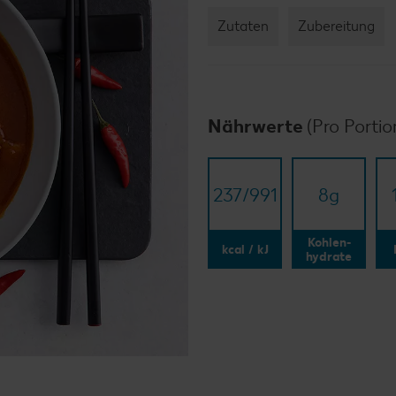
Zutaten
Zubereitung
Nährwerte
(Pro Portio
237/​991
8
g
Kohlen-
kcal / kJ
hydrate