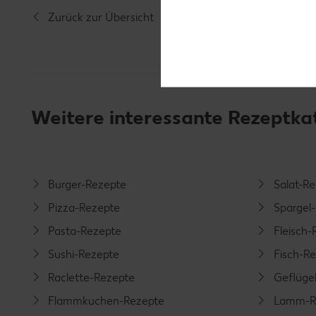
Zurück zur Übersicht
Weitere interessante Rezeptka
Burger-Rezepte
Salat-R
Pizza-Rezepte
Spargel
Pasta-Rezepte
Fleisch-
Sushi-Rezepte
Fisch-R
Raclette-Rezepte
Geflüge
Flammkuchen-Rezepte
Lamm-R