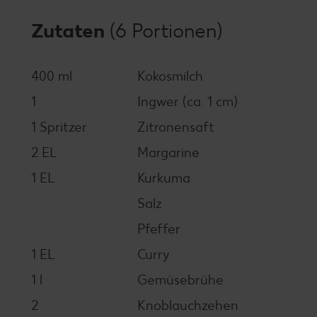
Zutaten
(6 Portionen)
400 ml
Kokosmilch
1
Ingwer (ca. 1 cm)
1 Spritzer
Zitronensaft
2 EL
Margarine
1 EL
Kurkuma
Salz
Pfeffer
1 EL
Curry
1 l
Gemüsebrühe
2
Knoblauchzehen