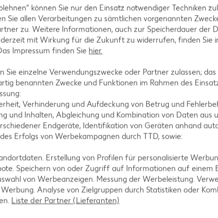
blehnen“ können Sie nur den Einsatz notwendiger Techniken zul
n Sie allen Verarbeitungen zu sämtlichen vorgenannten Zweck
rtner zu. Weitere Informationen, auch zur Speicherdauer der 
jederzeit mit Wirkung für die Zukunft zu widerrufen, finden Sie 
 Das Impressum finden Sie
hier.
 Sie einzelne Verwendungszwecke oder Partner zulassen; das g
artig benannten Zwecke und Funktionen im Rahmen des Einsatz
ssung:
erheit, Verhinderung und Aufdeckung von Betrug und Fehlerbeh
Stücke schneiden und mit Salz, Pfeffer und Curry
g und Inhalten, Abgleichung und Kombination von Daten aus u
nuten rundherum scharf anbraten.
rschiedener Endgeräte, Identifikation von Geräten anhand aut
 des Erfolgs von Werbekampagnen durch TTD, sowie:
dortdaten. Erstellung von Profilen für personalisierte Werbu
ote. Speichern von oder Zugriff auf Informationen auf einem
oriander, Chilischote oder Frühlingszwiebeln garni
uswahl von Werbeanzeigen. Messung der Werbeleistung. Verwe
s Gemüse wie Paprika, Zucchini oder Champignons.
r Werbung. Analyse von Zielgruppen durch Statistiken oder Ko
len.
Liste der Partner (Lieferanten)