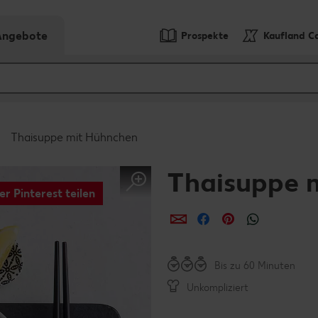
-Angebote
Prospekte
Kaufland C
Thaisuppe mit Hühnchen
Thaisuppe 
er Pinterest teilen
per E-Mail teilen
per Facebook teil
per Pinterest 
per What
Bis zu 60 Minuten
Unkompliziert