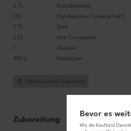
2 TL
Kreuzkümmel
1 EL
Paprikapulver (rosenscharf)
2 TL
Zimt
2 EL
rote Currypaste
1
Zwiebel
450 g
Hühnchen
Zutaten auf die Einkaufsliste
Bevor es weit
Zubereitung
Wir, die Kaufland Dienst