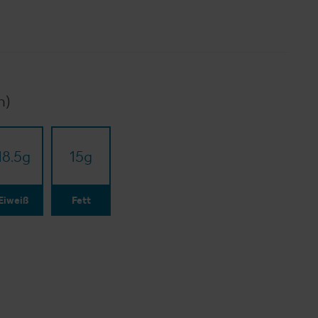
n)
18.5
g
15
g
Eiweiß
Fett