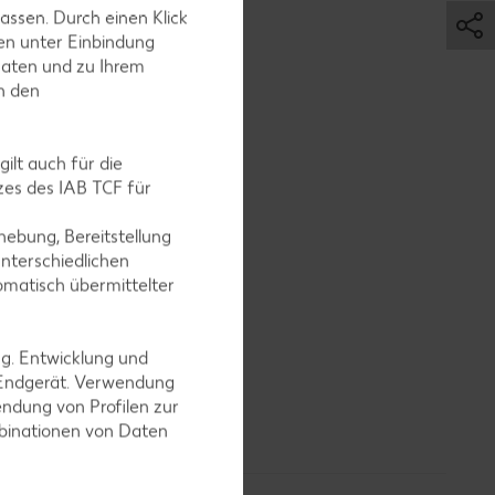
assen. Durch einen Klick
en unter Einbindung
Daten und zu Ihrem
in den
ilt auch für die
es des IAB TCF für
ebung, Bereitstellung
paste
nterschiedlichen
omatisch übermittelter
ng. Entwicklung und
 Endgerät. Verwendung
eren. Wer
ndung von Profilen zur
mbinationen von Daten