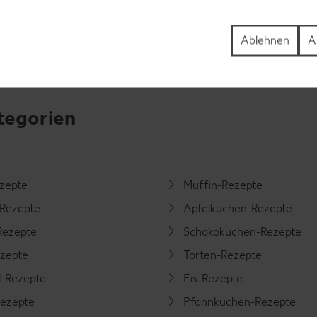
Ablehnen
A
tegorien
ezepte
Muffin-Rezepte
-Rezepte
Apfelkuchen-Rezepte
Rezepte
Schokokuchen-Rezepte
ezepte
Torten-Rezepte
l-Rezepte
Eis-Rezepte
ezepte
Pfannkuchen-Rezepte