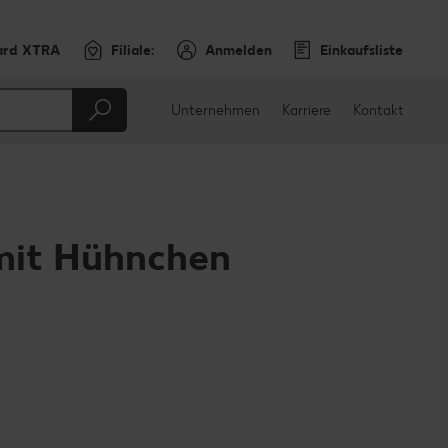
ard XTRA
Filiale:
Anmelden
Einkaufsliste
Unternehmen
Karriere
Kontakt
mit Hühnchen
en
teilen
sApp teilen