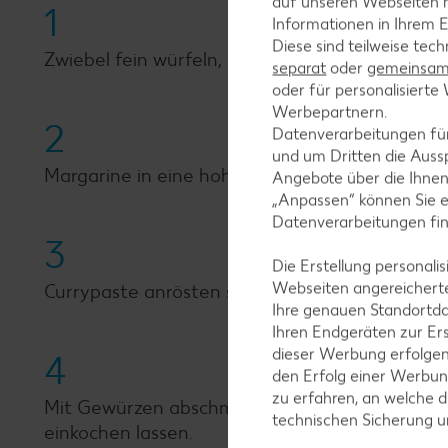
auf unseren Webseiten m
1
Informationen in Ihrem E
Diese sind teilweise tec
Zwiebel fein würfeln, Knoblauch hacken und Ing
separat
oder
gemeinsam 
oder für personalisier
Werbepartnern.
2
Datenverarbeitungen fü
und um Dritten die Aussp
Margarine in eine hohe Wok-Pfanne geben und
Angebote über die Ihne
„Anpassen“ können Sie 
Datenverarbeitungen fi
3
Die Erstellung personal
Webseiten angereicherte
Currypaste anrösten sowie Knoblauch und Ing
Ihre genauen Standortda
Ihren Endgeräten zur Er
dieser Werbung erfolge
4
den Erfolg einer Werbun
zu erfahren, an welche d
Mit Gewürzen abschmecken und mit der Kokosm
technischen Sicherung 
einkochen lassen.