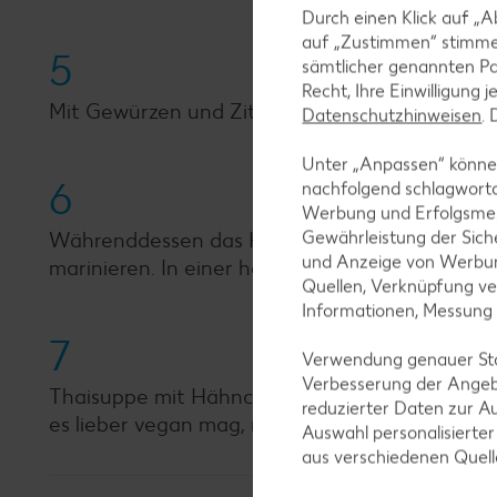
Durch einen Klick auf „A
auf „Zustimmen“ stimme
5
sämtlicher genannten Pa
Recht, Ihre Einwilligung 
Mit Gewürzen und Zitrone abschmecken.
Datenschutzhinweisen
.
Unter „Anpassen“ können
6
nachfolgend schlagwort
Werbung und Erfolgsme
Gewährleistung der Sich
Währenddessen das Hühnchen in mundgerechte 
und Anzeige von Werbun
marinieren. In einer heißen Pfanne circa 5 Mi
Quellen, Verknüpfung ve
Informationen, Messung
7
Verwendung genauer Stan
Verbesserung der Angeb
Thaisuppe mit Hähnchen und nach Wunsch mit K
reduzierter Daten zur A
es lieber vegan mag, nimmt statt des Fleische
Auswahl personalisierte
aus verschiedenen Quel