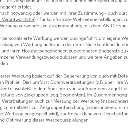
ittels verschiedener Techniken, mit denen eine Speicherung un
ndgerät erfolgt.
hnisch notwendig oder werden mit Ihrer Zustimmung - auch durch
wer klein würfeln.
Verantwortliche
) - für komfortable Webseiteneinstellungen, zur
te Werbung verwendet; im Zusammenhang mit dem IAB TCF von
r personalisierte Werbung werden durchgeführt, um eigene W
ielung von Werbung außerhalb der unter filiale.kaufland.de abr
 die Zwiebel anschwitzen.
n und Ihren Haushaltsangehörigen zugeordneten Endgeräte zu 
einzelne Verwendungszwecke zulassen und weitere Angaben z
nden.
isierter Werbung basiert auf der Generierung von auch mit Dat
n Profilen. Dies umfasst Datenverarbeitungen (z.B. über Ihre
wer dazugeben.
ten) einschließlich dem Speichern von und/oder dem Zugriff a
stellung von Zielgruppen (sog. Segmenten). Im Zusammenhang
n Verarbeitungen auch zur Messung der Werbung (insbesondere
g zu ermitteln), zur Zielgruppenforschung (insbesondere um me
ie Werbung ausgespielt wird), zur Entwicklung von Dienstleistu
ilch sowie der Gemüsebrühe ablöschen und circa 1
und Optimierung dieser Werbeausspielungen.