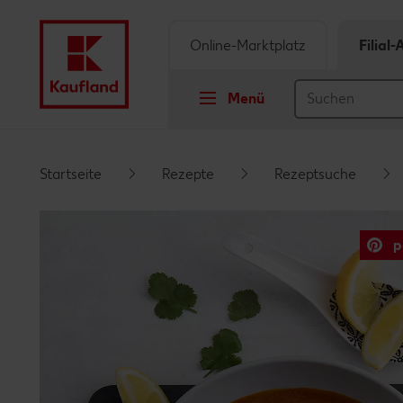
Online-Marktplatz
Filial
Menü
Springe zu
Startseite
Rezepte
Rezeptsuche
Hauptinhalt
p
Footer
Schwebender Seitenbereich