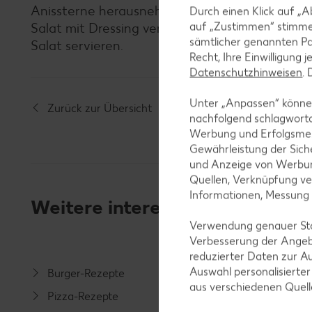
Anissterne herausnehmen, die Soße mit Soßenb
Durch einen Klick auf „A
auf „Zustimmen“ stimme
Salat mit Dressing vermischen und Kerne übers
sämtlicher genannten Pa
Salat servieren.
Recht, Ihre Einwilligung 
Datenschutzhinweisen
.
Unter „Anpassen“ können
Zurück zur Übersicht
nachfolgend schlagwort
Werbung und Erfolgsme
Gewährleistung der Sich
und Anzeige von Werbun
Quellen, Verknüpfung ve
Informationen, Messung
Weitere interessante Rezeptka
Verwendung genauer Stan
Verbesserung der Angeb
reduzierter Daten zur A
Auswahl personalisierte
Burger-Rezepte
Salat-R
aus verschiedenen Quel
Pizza-Rezepte
Spargel