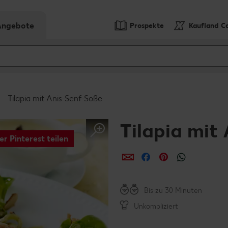
-Angebote
Prospekte
Kaufland C
Tilapia mit Anis-Senf-Soße
Tilapia mit
er Pinterest teilen
per E-Mail teilen
per Facebook teil
per Pinterest 
per What
Bis zu 30 Minuten
Unkompliziert