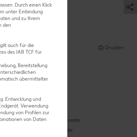
chmecken.
assen. Durch einen Klick
en unter Einbindung
 und mit
Daten und zu Ihrem
in den
ilt auch für die
Drucken
es des IAB TCF für
ebung, Bereitstellung
nterschiedlichen
omatisch übermittelter
ng. Entwicklung und
 Endgerät. Verwendung
ndung von Profilen zur
mbinationen von Daten
Smoothie-Rezepte
Bowle-Rezepte