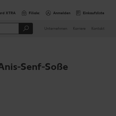
ard XTRA
Filiale:
Anmelden
Einkaufsliste
Unternehmen
Karriere
Kontakt
 Anis-Senf-Soße
en
teilen
sApp teilen