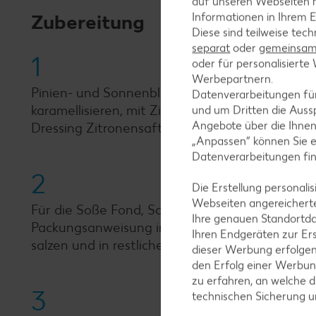
auf unseren Webseiten m
Zubereitung
Informationen in Ihrem E
Diese sind teilweise tec
separat
oder
gemeinsam 
1
oder für personalisier
Werbepartnern.
Pinien- und Sonnenblumenkerne in einer beschi
Datenverarbeitungen fü
karamellisieren, mit Zimt bestäuben und auf B
und um Dritten die Aussp
Angebote über die Ihne
Dressing Zitronensaft, Essig, 3 Esslöffel Öl, H
„Anpassen“ können Sie 
Datenverarbeitungen fi
2
Die Erstellung personal
Webseiten angereicherte
Für die Soße Fond, Sahne, Wein und Anis aufk
Ihre genauen Standortda
Packungsanweisung in Salzwasser circa 8 bis 10
Ihren Endgeräten zur Er
salzen und in restlichem erhitztem Öl von beide
dieser Werbung erfolge
den Erfolg einer Werbun
zu erfahren, an welche d
3
technischen Sicherung 