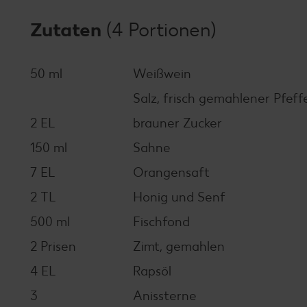
Zutaten
(4 Portionen)
50 ml
Weißwein
Salz, frisch gemahlener Pfeff
2 EL
brauner Zucker
150 ml
Sahne
7 EL
Orangensaft
2 TL
Honig und Senf
500 ml
Fischfond
2 Prisen
Zimt, gemahlen
4 EL
Rapsöl
3
Anissterne