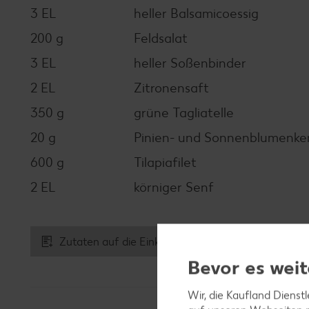
3 EL
heller Balsamicoessig
200 g
Feldsalat
3 EL
heller Soßenbinder
2 EL
Zitronensaft
350 g
grüne Tagliatelle
20 g
Pinien- und Sonnenblumenke
600 g
Tilapiafilet
2 EL
körniger Senf
Zutaten auf die Einkaufsliste
Bevor es weit
Wir, die Kaufland Dienst