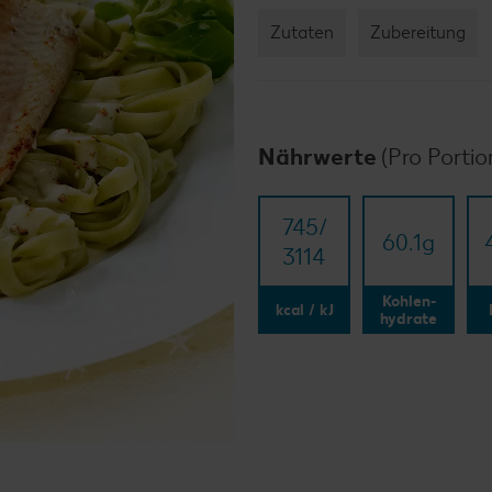
Zutaten
Zubereitung
Nährwerte
(Pro Portio
745/​
60.1
g
3114
Kohlen-
kcal / kJ
hydrate