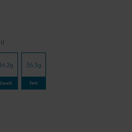
n)
46.2
g
36.3
g
Eiweiß
Fett