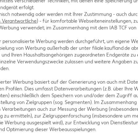
ittels verschiedener Techniken, mit denen eine Speicherung un
ndgerät erfolgt.
hnisch notwendig oder werden mit Ihrer Zustimmung - auch durch
Verantwortliche
) - für komfortable Webseiteneinstellungen, zur
te Werbung verwendet; im Zusammenhang mit dem IAB TCF von
chteten Pfanne rösten, Zucker überstreuen, leicht
r personalisierte Werbung werden durchgeführt, um eigene W
ackpapier abkühlen lassen. Salat waschen und putzen
ielung von Werbung außerhalb der unter filiale.kaufland.de abr
n und Ihren Haushaltsangehörigen zugeordneten Endgeräte zu 
onig und Senf verrühren und mit Salz und Pfeffer wür
einzelne Verwendungszwecke zulassen und weitere Angaben z
nden.
isierter Werbung basiert auf der Generierung von auch mit Dat
n Profilen. Dies umfasst Datenverarbeitungen (z.B. über Ihre
ochen und circa 5 Minuten einkochen lassen. Nudeln
ten) einschließlich dem Speichern von und/oder dem Zugriff a
 Minuten garen. Fischfilet waschen, trocken tupfen, 
stellung von Zielgruppen (sog. Segmenten). Im Zusammenhang
n Seiten circa 5 bis 8 Minuten braten.
n Verarbeitungen auch zur Messung der Werbung (insbesondere
g zu ermitteln), zur Zielgruppenforschung (insbesondere um me
ie Werbung ausgespielt wird), zur Entwicklung von Dienstleistu
und Optimierung dieser Werbeausspielungen.