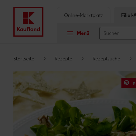
Online-Marktplatz
Filial
Menü
Springe zu
Startseite
Rezepte
Rezeptsuche
Hauptinhalt
p
Footer
Schwebender Seitenbereich