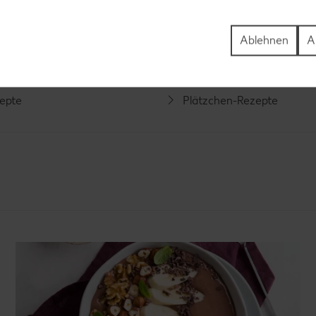
Rezepte
Schokokuchen-Rezepte
ezepte
Torten-Rezepte
Ablehnen
A
l-Rezepte
Eis-Rezepte
ezepte
Pfannkuchen-Rezepte
zepte
Plätzchen-Rezepte