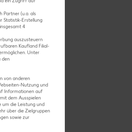
d ein Zugriff auf
 Partner (u.a. als
 Statistik-Erstellung
 insgesamt
4
erbung auszusteuern
. Für das
ufbaren Kaufland Filial-
ermöglichen. Unter
zen.
u den
en von anderen
 Webseiten-Nutzung und
 nach
uf Informationen auf
säuern,
 mit dem Ausspielen
 um die Leistung und
hr über die Zielgruppen
ngen sowie zur