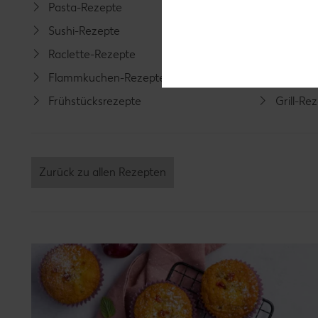
Pasta-Rezepte
Fleisch-
Sushi-Rezepte
Fisch-R
Raclette-Rezepte
Geflüge
Flammkuchen-Rezepte
Lamm-R
Frühstücksrezepte
Grill-Re
Zurück zu allen Rezepten