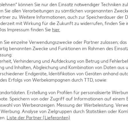
inder andicken und mit Senf, Salz und Pfeffer abs
blehnen“ können Sie nur den Einsatz notwendiger Techniken zul
n Sie allen Verarbeitungen zu sämtlichen vorgenannten Zweck
treuen. Fisch, Soße und Nudeln auf Teller anrichten
rtner zu. Weitere Informationen, auch zur Speicherdauer der 
jederzeit mit Wirkung für die Zukunft zu widerrufen, finden Sie 
 Das Impressum finden Sie
hier.
 Sie einzelne Verwendungszwecke oder Partner zulassen; das g
artig benannten Zwecke und Funktionen im Rahmen des Einsatz
ssung:
erheit, Verhinderung und Aufdeckung von Betrug und Fehlerbeh
g und Inhalten, Abgleichung und Kombination von Daten aus u
rschiedener Endgeräte, Identifikation von Geräten anhand aut
 des Erfolgs von Werbekampagnen durch TTD, sowie:
tegorien
dortdaten. Erstellung von Profilen für personalisierte Werbu
ote. Speichern von oder Zugriff auf Informationen auf einem
uswahl von Werbeanzeigen. Messung der Werbeleistung. Verwe
r Werbung. Analyse von Zielgruppen durch Statistiken oder Ko
ezepte
Muffin-Rezepte
len.
Liste der Partner (Lieferanten)
-Rezepte
Apfelkuchen-Rezepte