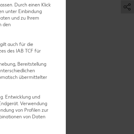
assen. Durch einen Klick
en unter Einbindung
Daten und zu Ihrem
in den
m
ilt auch für die
 Sahnefest
es des IAB TCF für
ebung, Bereitstellung
nterschiedlichen
omatisch übermittelter
 Den
ng. Entwicklung und
n und die
 Endgerät. Verwendung
mellcreme
ndung von Profilen zur
mbinationen von Daten