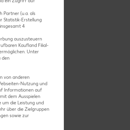
d ein Zugriff auf
 Partner (u.a. als
 Statistik-Erstellung
 insgesamt
4
erbung auszusteuern
ufbaren Kaufland Filial-
ermöglichen. Unter
u den
en von anderen
 Webseiten-Nutzung und
uf Informationen auf
 mit dem Ausspielen
en lang
 um die Leistung und
lver
hr über die Zielgruppen
ngform
ngen sowie zur