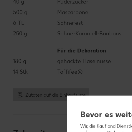
40 g
Puderzucker
500 g
Mascarpone
6 TL
Sahnefest
250 g
Sahne-Karamell-Bonbons
Für die Dekoration
180 g
gehackte Haselnüsse
14 Stk
Toffifee®
Zutaten auf die Einkaufsliste
Bevor es weit
Wir, die Kaufland Dienst