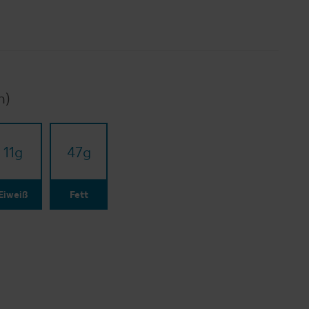
n)
11
g
47
g
Eiweiß
Fett