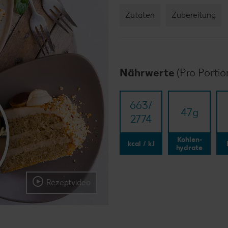
Zutaten
Zubereitung
Nährwerte
(Pro Portio
663/​
47
g
2774
Kohlen-
kcal / kJ
hydrate
Rezeptvideo