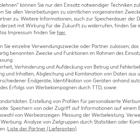
blehnen“ können Sie nur den Einsatz notwendiger Techniken zul
n Sie allen Verarbeitungen zu sämtlichen vorgenannten Zweck
rtner zu. Weitere Informationen, auch zur Speicherdauer der 
Sahne und Sahne-Karamellbonbons bei geringer Hitze
jederzeit mit Wirkung für die Zukunft zu widerrufen, finden Sie 
ahne hinzufügen, in eine Rührschüssel umfüllen und
 Das Impressum finden Sie
hier.
 Karamellsahne nun mit der Küchenmaschine oder de
 Sie einzelne Verwendungszwecke oder Partner zulassen; das g
ter Geschwindigkeit steif schlagen. Währenddessen
artig benannten Zwecke und Funktionen im Rahmen des Einsatz
ssung:
erheit, Verhinderung und Aufdeckung von Betrug und Fehlerbeh
g und Inhalten, Abgleichung und Kombination von Daten aus u
rschiedener Endgeräte, Identifikation von Geräten anhand aut
 des Erfolgs von Werbekampagnen durch TTD, sowie:
uderzucker verrühren. Mit einem Teigschaber die
en Spritzbeutel mit Lochtülle 17 Millimeter füllen.
dortdaten. Erstellung von Profilen für personalisierte Werbu
Mal durchschneiden. Eine Tortenplatte bereitstelle
ote. Speichern von oder Zugriff auf Informationen auf einem
ichten. Anschließend die Torte rundherum mit Kara
uswahl von Werbeanzeigen. Messung der Werbeleistung. Verwe
r Werbung. Analyse von Zielgruppen durch Statistiken oder Ko
 für die Dekoration aufbewahren.
len.
Liste der Partner (Lieferanten)