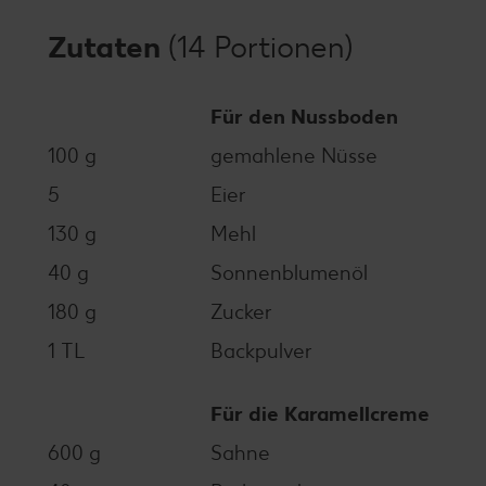
Zutaten
(14 Portionen)
Für den Nussboden
100 g
gemahlene Nüsse
5
Eier
130 g
Mehl
40 g
Sonnenblumenöl
180 g
Zucker
1 TL
Backpulver
Für die Karamellcreme
600 g
Sahne