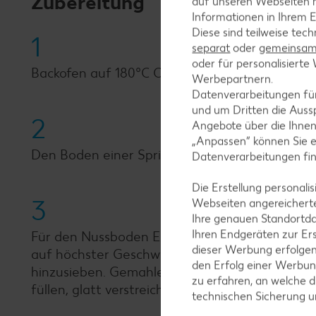
Zubereitung
auf unseren Webseiten m
Informationen in Ihrem E
Diese sind teilweise tec
1
separat
oder
gemeinsam 
oder für personalisier
Backofen auf 180°C Ober- und Unterhitze vorh
Werbepartnern.
Datenverarbeitungen fü
und um Dritten die Aussp
2
Angebote über die Ihne
„Anpassen“ können Sie 
Den Boden einer Springform mit 24 Zentimete
Datenverarbeitungen fi
Die Erstellung personal
3
Webseiten angereicherte
Ihre genauen Standortda
Ihren Endgeräten zur Er
Für den Nussboden Eier und Zucker mithilfe 
dieser Werbung erfolge
auf höchster Geschwindigkeit hellcremig rühr
den Erfolg einer Werbun
hinzusieben. Gemahlene Nüsse hinzugeben und a
zu erfahren, an welche d
füllen, glatt verstreichen und für 30 Minuten 
technischen Sicherung 