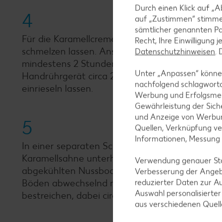
Durch einen Klick auf „A
4
auf „Zustimmen“ stimme
sämtlicher genannten Pa
Für die Karamellcreme in einem Topf 1/3 der 
Recht, Ihre Einwilligung 
schmelzen lassen. Anschließend die restliche S
Datenschutzhinweisen
.
mindestens 2 Stunden kühl stellen. Die kühle
Unter „Anpassen“ können
Handrührgerät circa 2 Minuten lang auf höchs
nachfolgend schlagwort
einrieseln lassen.
Werbung und Erfolgsme
Gewährleistung der Sich
und Anzeige von Werbun
5
Quellen, Verknüpfung ve
Informationen, Messung
In einer separaten Schüssel Mascarpone und P
Karamellsahne unterheben. Nun die Creme in ein
Verwendung genauer Stan
abgekühlten Nussboden mit einer Tortensäge 2 
Verbesserung der Angeb
Böden abwechselnd mit der Karamellcreme sch
reduzierter Daten zur A
Auswahl personalisierte
bestreichen, dabei circa 5 Esslöffel der Creme
aus verschiedenen Quel