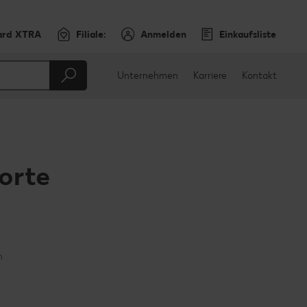
ard XTRA
Filiale:
Anmelden
Einkaufsliste
Unternehmen
Karriere
Kontakt
orte
en
teilen
sApp teilen
n