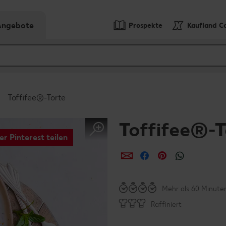
-Angebote
Prospekte
Kaufland C
Toffifee®-Torte
Toffifee®-T
er Pinterest teilen
per E-Mail teilen
per Facebook teil
per Pinterest 
per What
Mehr als 60 Minute
Raffiniert