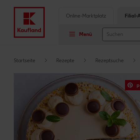
Online-Marktplatz
Filial
Menü
Springe zu
Startseite
Rezepte
Rezeptsuche
Hauptinhalt
p
Footer
Schwebender Seitenbereich