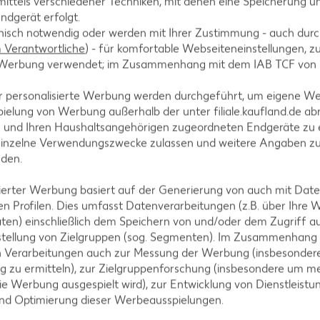
ittels verschiedener Techniken, mit denen eine Speicherung un
ndgerät erfolgt.
hnisch notwendig oder werden mit Ihrer Zustimmung - auch durch
Verantwortliche
) - für komfortable Webseiteneinstellungen, zur
te Werbung verwendet; im Zusammenhang mit dem IAB TCF von
eizen.
r personalisierte Werbung werden durchgeführt, um eigene W
ielung von Werbung außerhalb der unter filiale.kaufland.de abr
n und Ihren Haushaltsangehörigen zugeordneten Endgeräte zu 
einzelne Verwendungszwecke zulassen und weitere Angaben z
r Durchmesser mit Backpapier auslegen.
nden.
isierter Werbung basiert auf der Generierung von auch mit Dat
n Profilen. Dies umfasst Datenverarbeitungen (z.B. über Ihre
ten) einschließlich dem Speichern von und/oder dem Zugriff a
stellung von Zielgruppen (sog. Segmenten). Im Zusammenhang
der Küchenmaschine oder dem Handrührgerät 5 Minut
n Verarbeitungen auch zur Messung der Werbung (insbesondere
en. Sonnenblumenöl kurz einrühren. Mehl und Backpu
g zu ermitteln), zur Zielgruppenforschung (insbesondere um me
lles kurz verrühren. Den fertigen Teig in die Spri
ie Werbung ausgespielt wird), zur Entwicklung von Dienstleistu
backen. Anschließend zugedeckt auskühlen lassen.
und Optimierung dieser Werbeausspielungen.