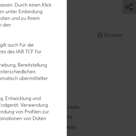
len und am
assen. Durch einen Klick
en unter Einbindung
Daten und zu Ihrem
in den
Drucken
ilt auch für die
es des IAB TCF für
ebung, Bereitstellung
nterschiedlichen
omatisch übermittelter
ng. Entwicklung und
 Endgerät. Verwendung
Smoothie-Rezepte
ndung von Profilen zur
Bowle-Rezepte
mbinationen von Daten
Cocktail-Rezepte