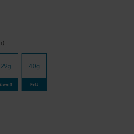
n)
29
g
40
g
Eiweiß
Fett