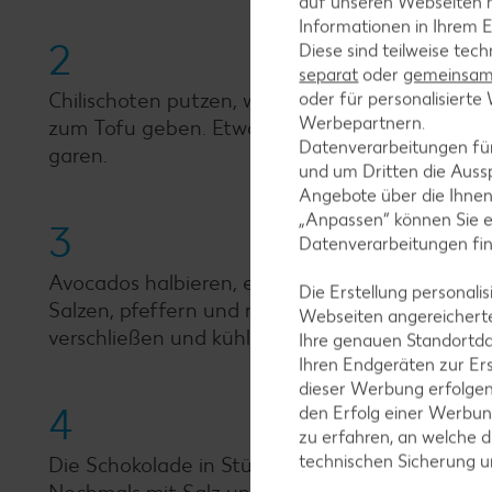
auf unseren Webseiten m
Informationen in Ihrem E
2
Diese sind teilweise tec
separat
oder
gemeinsam 
Chilischoten putzen, waschen und sehr fein h
oder für personalisier
Werbepartnern.
zum Tofu geben. Etwa 1 Teelöffel gehackte Chil
Datenverarbeitungen fü
garen.
und um Dritten die Aussp
Angebote über die Ihne
„Anpassen“ können Sie 
3
Datenverarbeitungen fi
Avocados halbieren, entsteinen und das Fruchtfl
Die Erstellung personal
Salzen, pfeffern und restliche Chilischote unt
Webseiten angereicherte
verschließen und kühl stellen.
Ihre genauen Standortda
Ihren Endgeräten zur Er
dieser Werbung erfolge
4
den Erfolg einer Werbun
zu erfahren, an welche d
technischen Sicherung 
Die Schokolade in Stückchen brechen. Unter das