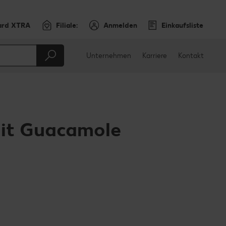
ard XTRA
Filiale:
Anmelden
Einkaufsliste
Unternehmen
Karriere
Kontakt
mit Guacamole
en
teilen
sApp teilen