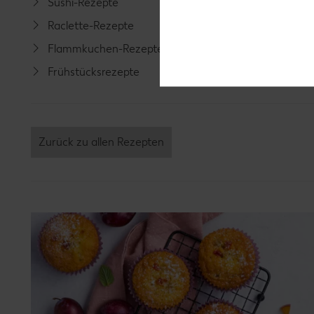
Sushi-Rezepte
Fisch-R
Raclette-Rezepte
Geflüge
Flammkuchen-Rezepte
Lamm-R
Frühstücksrezepte
Grill-Re
Zurück zu allen Rezepten