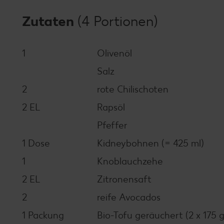
Zutaten
(4 Portionen)
1
Olivenöl
Salz
2
rote Chilischoten
2 EL
Rapsöl
Pfeffer
1 Dose
Kidneybohnen (= 425 ml)
1
Knoblauchzehe
2 EL
Zitronensaft
2
reife Avocados
1 Packung
Bio-Tofu geräuchert (2 x 175 g