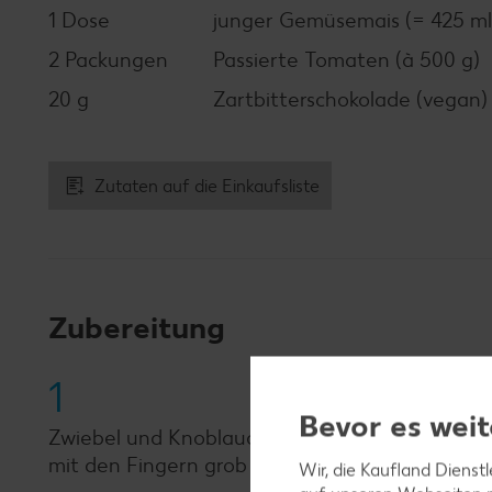
1 Dose
junger Gemüsemais (= 425 ml
2 Packungen
Passierte Tomaten (à 500 g)
20 g
Zartbitterschokolade (vegan)
Zutaten auf die Einkaufsliste
Zubereitung
1
Bevor es weit
Zwiebel und Knoblauch abziehen, fein hacken u
mit den Fingern grob zerkrümeln und dazu ge
Wir, die Kaufland Dienst