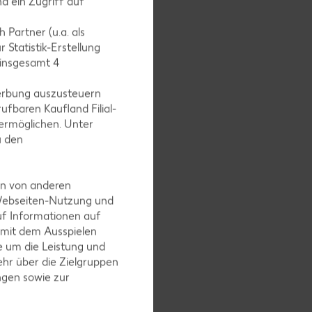
d ein Zugriff auf
 Partner (u.a. als
 Statistik-Erstellung
omaten
 insgesamt
4
 6 Minuten
erbung auszusteuern
ufbaren Kaufland Filial-
ermöglichen. Unter
u den
en.
en von anderen
est
 Webseiten-Nutzung und
uf Informationen auf
 mit dem Ausspielen
 um die Leistung und
hr über die Zielgruppen
ngen sowie zur
n.