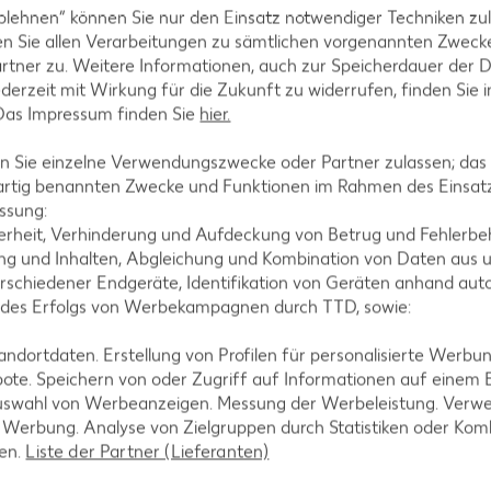
hmecken. Zum Mitnehmen abkühlen lassen, kühl stel
blehnen“ können Sie nur den Einsatz notwendiger Techniken zul
der Guacamole essen.
n Sie allen Verarbeitungen zu sämtlichen vorgenannten Zweck
rtner zu. Weitere Informationen, auch zur Speicherdauer der 
jederzeit mit Wirkung für die Zukunft zu widerrufen, finden Sie 
 Das Impressum finden Sie
hier.
 Sie einzelne Verwendungszwecke oder Partner zulassen; das g
artig benannten Zwecke und Funktionen im Rahmen des Einsatz
ssung:
erheit, Verhinderung und Aufdeckung von Betrug und Fehlerbeh
g und Inhalten, Abgleichung und Kombination von Daten aus u
tegorien
rschiedener Endgeräte, Identifikation von Geräten anhand aut
 des Erfolgs von Werbekampagnen durch TTD, sowie:
dortdaten. Erstellung von Profilen für personalisierte Werbu
ote. Speichern von oder Zugriff auf Informationen auf einem
ezepte
Muffin-Rezepte
uswahl von Werbeanzeigen. Messung der Werbeleistung. Verwe
-Rezepte
Apfelkuchen-Rezepte
r Werbung. Analyse von Zielgruppen durch Statistiken oder Ko
len.
Liste der Partner (Lieferanten)
Rezepte
Schokokuchen-Rezepte