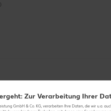
)
ergeht: Zur Verarbeitung Ihrer Da
nd in einer hohen Pfanne im heißen Öl glasig dünst
ben. Unter Wenden circa 4 Minuten braten.
leistung GmbH & Co. KG, verarbeiten Ihre Daten, die wir u.a. au