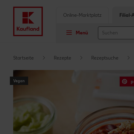
Online-Marktplatz
Filial
Menü
Springe zu
Startseite
Rezepte
Rezeptsuche
Hauptinhalt
Vegan
p
Footer
Schwebender Seitenbereich