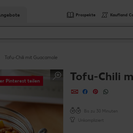
-Angebote
Prospekte
Kaufland C
Tofu-Chili mit Guacamole
Tofu-Chili 
er Pinterest teilen
per E-Mail teilen
per Facebook teil
per Pinterest 
per What
Bis zu 30 Minuten
Unkompliziert