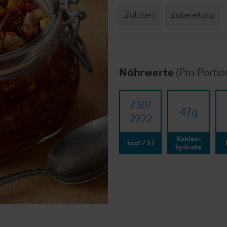
Zutaten
Zubereitung
Nährwerte
(Pro Portio
730/​
47
g
2922
Kohlen-
kcal / kJ
hydrate