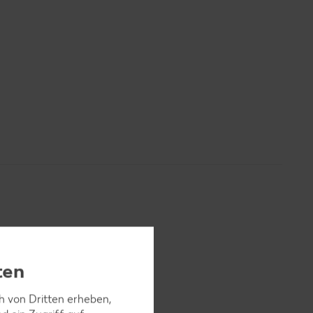
ten
en. Tofu
ch von Dritten erheben,