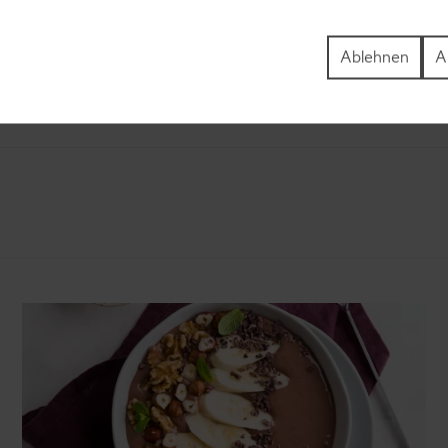
ezepte
Torten-Rezepte
l-Rezepte
Eis-Rezepte
Ablehnen
A
ezepte
Pfannkuchen-Rezepte
zepte
Plätzchen-Rezepte