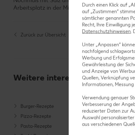
Nochmals mit Salz und eventuell Pfeffer absc
Durch einen Klick auf „A
Arbeitsplatz in der Mikrowelle erwärmen. Mit 
auf „Zustimmen“ stimme
sämtlicher genannten Pa
Recht, Ihre Einwilligung 
Datenschutzhinweisen
.
Zurück zur Übersicht
Unter „Anpassen“ können
nachfolgend schlagwort
Werbung und Erfolgsme
Gewährleistung der Sich
und Anzeige von Werbun
Weitere interessante Rezeptka
Quellen, Verknüpfung ve
Informationen, Messung
Verwendung genauer Stan
Verbesserung der Angeb
Burger-Rezepte
Salat-R
reduzierter Daten zur A
Pizza-Rezepte
Spargel
Auswahl personalisierte
aus verschiedenen Quel
Pasta-Rezepte
Fleisch-