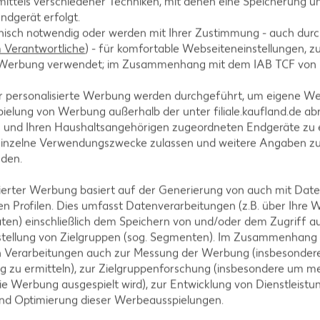
ittels verschiedener Techniken, mit denen eine Speicherung un
ndgerät erfolgt.
hnisch notwendig oder werden mit Ihrer Zustimmung - auch durch
Verantwortliche
) - für komfortable Webseiteneinstellungen, zur
acken. Bohnen und Mais abtropfen lassen, mit den T
te Werbung verwendet; im Zusammenhang mit dem IAB TCF von
ischote hinzufügen. Salzen, pfeffern und alles 5 bis
r personalisierte Werbung werden durchgeführt, um eigene W
ielung von Werbung außerhalb der unter filiale.kaufland.de abr
n und Ihren Haushaltsangehörigen zugeordneten Endgeräte zu 
einzelne Verwendungszwecke zulassen und weitere Angaben z
nden.
eisch mit Zitronensaft in einer Schüssel kurz pürier
isierter Werbung basiert auf der Generierung von auch mit Dat
ermischen. Die Guacamole in ein Schraubglas geben, f
n Profilen. Dies umfasst Datenverarbeitungen (z.B. über Ihre
ten) einschließlich dem Speichern von und/oder dem Zugriff a
stellung von Zielgruppen (sog. Segmenten). Im Zusammenhang
n Verarbeitungen auch zur Messung der Werbung (insbesondere
g zu ermitteln), zur Zielgruppenforschung (insbesondere um me
ie Werbung ausgespielt wird), zur Entwicklung von Dienstleistu
und Optimierung dieser Werbeausspielungen.
 Chili rühren und alles weitere 2 bis 3 Minuten gare