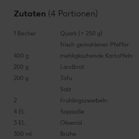
Zutaten
(4 Portionen)
1 Becher
Quark (= 250 g)
frisch gemahlener Pfeffer
400 g
mehligkochende Kartoffeln
200 g
Landbrot
200 g
Tofu
Salz
2
Frühlingszwiebeln
4 EL
Sojasoße
3 EL
Olivenöl
300 ml
Brühe