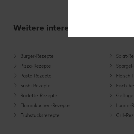
Weitere interessante Rezeptka
Burger-Rezepte
Salat-R
Pizza-Rezepte
Spargel
Pasta-Rezepte
Fleisch-
Sushi-Rezepte
Fisch-R
Raclette-Rezepte
Geflüge
Flammkuchen-Rezepte
Lamm-R
Frühstücksrezepte
Grill-Re