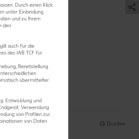
assen. Durch einen Klick
en unter Einbindung
Daten und zu Ihrem
in den
brig ist,
ilt auch für die
es des IAB TCF für
ebung, Bereitstellung
nterschiedlichen
omatisch übermittelter
chmeckt
ng. Entwicklung und
 Endgerät. Verwendung
ndung von Profilen zur
mbinationen von Daten
Drucken