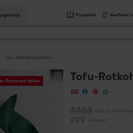
-Angebote
Prospekte
Kaufland C
Tofu-Rotkohl-Rouladen
Tofu-Rotko
er Pinterest teilen
per E-Mail teilen
per Facebook teil
per Pinterest 
per What
Mehr als 60 Minute
Raffiniert