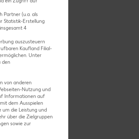
d ein Zugriff auf
 Partner (u.a. als
 Statistik-Erstellung
 insgesamt
4
it den
erbung auszusteuern
m Öl
ufbaren Kaufland Filial-
ermöglichen. Unter
u den
en von anderen
rlappend
 Webseiten-Nutzung und
er würzen
uf Informationen auf
 mit dem Ausspielen
 um die Leistung und
hr über die Zielgruppen
ngen sowie zur