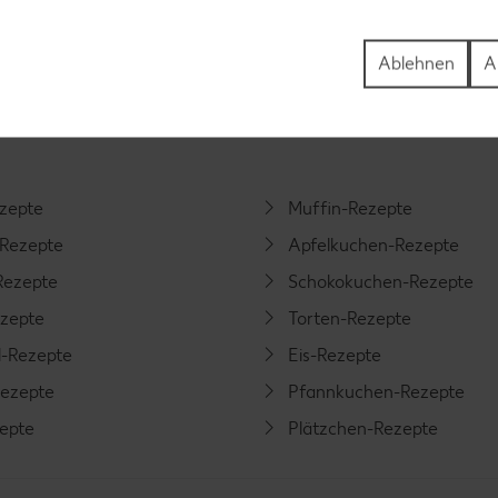
Ablehnen
A
tegorien
ezepte
Muffin-Rezepte
-Rezepte
Apfelkuchen-Rezepte
Rezepte
Schokokuchen-Rezepte
ezepte
Torten-Rezepte
l-Rezepte
Eis-Rezepte
ezepte
Pfannkuchen-Rezepte
zepte
Plätzchen-Rezepte