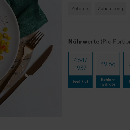
Zutaten
Zubereitung
Nährwerte
(Pro Portio
464/​
49.6
g
1937
Kohlen-
kcal / kJ
hydrate