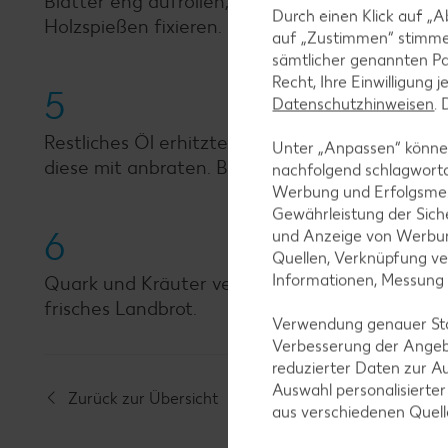
Blätter eng aufrollen, dabei die Seiten einsc
Durch einen Klick auf „A
Holzspießen fixieren.
auf „Zustimmen“ stimme
sämtlicher genannten Pa
Recht, Ihre Einwilligung 
5
Datenschutzhinweisen
.
Restliches Öl erhitzten, Rouladen dazugeben und
Unter „Anpassen“ können
diese mit anbraten. Brühe angießen, aufkoche
nachfolgend schlagwort
Werbung und Erfolgsme
Gewährleistung der Sich
6
und Anzeige von Werbun
Quellen, Verknüpfung ve
Informationen, Messung
Quark und Kräuter verrühren, mit Salz und Pf
frisches Landbrot.
Verwendung genauer Stan
Verbesserung der Angeb
reduzierter Daten zur A
Auswahl personalisierte
Zurück zur Übersicht
aus verschiedenen Quel