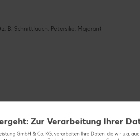
. B. Schnittlauch, Petersilie, Majoran)
ergeht: Zur Verarbeitung Ihrer Da
nd den Strunk herausschneiden. Den Kohl ganz in k
e Blätter abtrennen lassen. Blätter abkühlen lassen
leistung GmbH & Co. KG, verarbeiten Ihre Daten, die wir u.a. au