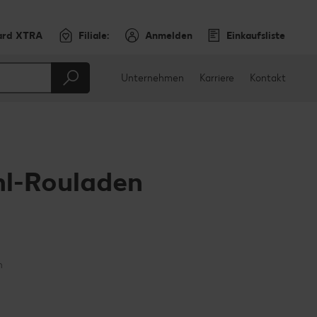
ard XTRA
Filiale:
Anmelden
Einkaufsliste
Unternehmen
Karriere
Kontakt
hl-Rouladen
en
teilen
sApp teilen
n