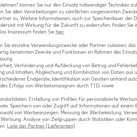
hlagen und die Rouladen mit Küchengarn oder kleinen
blehnen“ können Sie nur den Einsatz notwendiger Techniken zul
n Sie allen Verarbeitungen zu sämtlichen vorgenannten Zweck
rtner zu. Weitere Informationen, auch zur Speicherdauer der 
jederzeit mit Wirkung für die Zukunft zu widerrufen, finden Sie 
 Das Impressum finden Sie
hier.
 von allen Seiten gut anbraten. Falls noch Füllung ü
 Sie einzelne Verwendungszwecke oder Partner zulassen; das g
n und abgedeckt circa 40 bis 50 Minuten schmoren.
artig benannten Zwecke und Funktionen im Rahmen des Einsatz
ssung:
erheit, Verhinderung und Aufdeckung von Betrug und Fehlerbeh
g und Inhalten, Abgleichung und Kombination von Daten aus u
rschiedener Endgeräte, Identifikation von Geräten anhand aut
 des Erfolgs von Werbekampagnen durch TTD, sowie:
effer würzen und zu den Rouladen servieren. Dazu s
dortdaten. Erstellung von Profilen für personalisierte Werbu
ote. Speichern von oder Zugriff auf Informationen auf einem
uswahl von Werbeanzeigen. Messung der Werbeleistung. Verwe
r Werbung. Analyse von Zielgruppen durch Statistiken oder Ko
len.
Liste der Partner (Lieferanten)