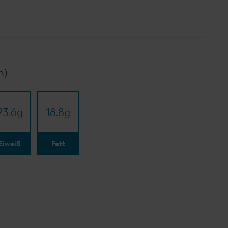
n)
23.6
g
18.8
g
Eiweiß
Fett