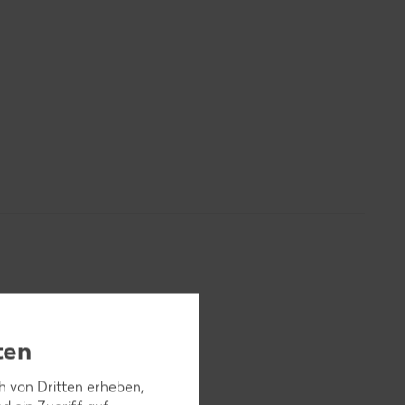
ten
ochendem
 und die
ch von Dritten erheben,