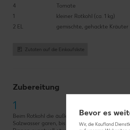
4
Tomate
1
kleiner Rotkohl (ca. 1 kg)
2 EL
gemischte, gehackte Kräuter (z
Zutaten auf die Einkaufsliste
Zubereitung
1
Bevor es weit
Beim Rotkohl die äußeren Blätter entfernen u
Salzwasser garen, bis sich nacheinander 8 groß
Wir, die Kaufland Dienst