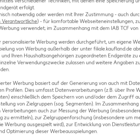
ittels verschiedener Techniken, mit denen eine Speicherung un
ndgerät erfolgt.
hnisch notwendig oder werden mit Ihrer Zustimmung - auch durch
Verantwortliche
) - für komfortable Webseiteneinstellungen, zur
te Werbung verwendet; im Zusammenhang mit dem IAB TCF von
erne entfernen. Kartoffeln schälen, waschen und m
r personalisierte Werbung werden durchgeführt, um eigene W
ofu mit Sojasoße vermischen, in 1 Esslöffel erhitzte
ielung von Werbung außerhalb der unter filiale.kaufland.de abr
n und Ihren Haushaltsangehörigen zugeordneten Endgeräte zu 
einzelne Verwendungszwecke zulassen und weitere Angaben z
nden.
isierter Werbung basiert auf der Generierung von auch mit Dat
feine Ringe schneiden. Jeweils 2 Rotkohlblätter übe
n Profilen. Dies umfasst Datenverarbeitungen (z.B. über Ihre
nd Frühlingszwiebeln vermischen, mit Salz und Pfeff
ten) einschließlich dem Speichern von und/oder dem Zugriff a
stellung von Zielgruppen (sog. Segmenten). Im Zusammenhang
n Verarbeitungen auch zur Messung der Werbung (insbesondere
g zu ermitteln), zur Zielgruppenforschung (insbesondere um me
ie Werbung ausgespielt wird), zur Entwicklung von Dienstleistu
und Optimierung dieser Werbeausspielungen.