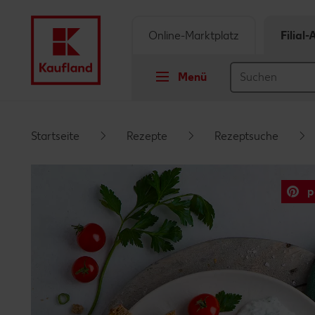
Online-Marktplatz
Filial
Menü
Springe zu
Startseite
Rezepte
Rezeptsuche
Hauptinhalt
p
Footer
Schwebender Seitenbereich