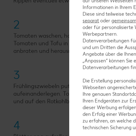
Rippen eventuell etwas flacher schneiden.
auf unseren Webseiten m
Informationen in Ihrem E
Diese sind teilweise tec
2
separat
oder
gemeinsam 
oder für personalisier
Werbepartnern.
Tomaten waschen, halbieren, Stielansatz und K
Datenverarbeitungen fü
Tomaten und Tofu in kleine Würfel schneiden. T
und um Dritten die Aussp
anbraten und herausnehmen.
Angebote über die Ihne
„Anpassen“ können Sie 
Datenverarbeitungen fi
3
Die Erstellung personal
Frühlingszwiebeln putzen, waschen und in sehr 
Webseiten angereicherte
aufeinanderlegen. Tomaten, Tofu, Kartoffeln u
Ihre genauen Standortda
und auf den Rotkohlblättern verteilen.
Ihren Endgeräten zur Er
dieser Werbung erfolge
den Erfolg einer Werbun
zu erfahren, an welche d
4
technischen Sicherung 