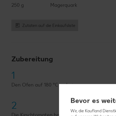
250 g
Magerquark
Zutaten auf die Einkaufsliste
Zubereitung
1
Den Ofen auf 180 °C vorheizen.
Bevor es weit
2
Wir, die Kaufland Dienst
Die Kirschtomaten halbieren.