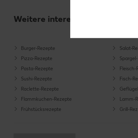
Weitere interessante Rezeptka
Burger-Rezepte
Salat-R
Pizza-Rezepte
Spargel
Pasta-Rezepte
Fleisch-
Sushi-Rezepte
Fisch-R
Raclette-Rezepte
Geflüge
Flammkuchen-Rezepte
Lamm-R
Frühstücksrezepte
Grill-Re