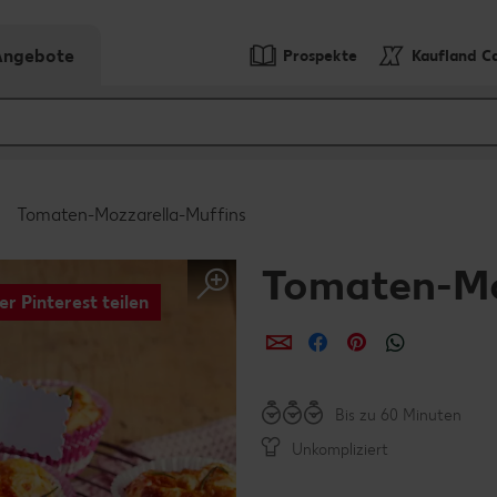
-Angebote
Prospekte
Kaufland C
Tomaten-Mozzarella-Muffins
Tomaten-Mo
er Pinterest teilen
per E-Mail teilen
per Facebook teil
per Pinterest 
per What
Bis zu 60 Minuten
Unkompliziert