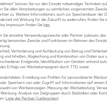
blehnen“ können Sie nur den Einsatz notwendiger Techniken zul
n Sie allen Verarbeitungen zu sämtlichen vorgenannten Zweck
rtner zu. Weitere Informationen, auch zur Speicherdauer der 
jederzeit mit Wirkung für die Zukunft zu widerrufen, finden Sie 
 Das Impressum finden Sie
hier.
nd diese zu 2/3 mit dem Teig füllen. Die Muffins m
estreuen und für etwa 25 Minuten im Ofen backen.
 Sie einzelne Verwendungszwecke oder Partner zulassen; das g
artig benannten Zwecke und Funktionen im Rahmen des Einsatz
ssung:
erheit, Verhinderung und Aufdeckung von Betrug und Fehlerbeh
g und Inhalten, Abgleichung und Kombination von Daten aus u
Form nehmen und auf einem Kuchengitter vollständig
rschiedener Endgeräte, Identifikation von Geräten anhand aut
 kleinen Schleifen umwickeln und auf dem Gitter serv
 des Erfolgs von Werbekampagnen durch TTD, sowie:
dortdaten. Erstellung von Profilen für personalisierte Werbu
ote. Speichern von oder Zugriff auf Informationen auf einem
uswahl von Werbeanzeigen. Messung der Werbeleistung. Verwe
r Werbung. Analyse von Zielgruppen durch Statistiken oder Ko
len.
Liste der Partner (Lieferanten)