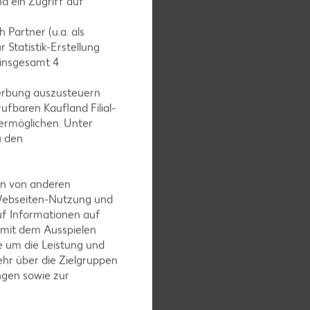
d ein Zugriff auf
 Partner (u.a. als
 Statistik-Erstellung
 insgesamt
4
ren. Das
erbung auszusteuern
etwas
ufbaren Kaufland Filial-
ermöglichen. Unter
u den
en von anderen
en Teig
 Webseiten-Nutzung und
uf Informationen auf
 mit dem Ausspielen
 um die Leistung und
hr über die Zielgruppen
ngen sowie zur
Den