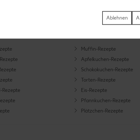
tegorien
Ablehnen
A
ezepte
Muffin-Rezepte
-Rezepte
Apfelkuchen-Rezepte
Rezepte
Schokokuchen-Rezepte
ezepte
Torten-Rezepte
l-Rezepte
Eis-Rezepte
ezepte
Pfannkuchen-Rezepte
zepte
Plätzchen-Rezepte