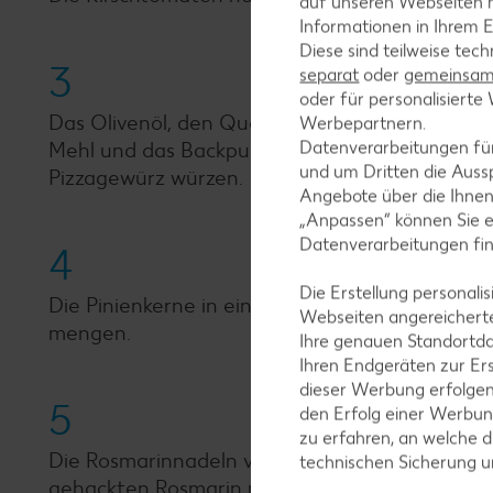
auf unseren Webseiten m
Informationen in Ihrem E
Diese sind teilweise tec
3
separat
oder
gemeinsam 
oder für personalisier
Das Olivenöl, den Quark, die Milch und die Eie
Werbepartnern.
Datenverarbeitungen fü
Mehl und das Backpulver mischen, untermengen
und um Dritten die Aussp
Pizzagewürz würzen.
Angebote über die Ihne
„Anpassen“ können Sie 
Datenverarbeitungen fi
4
Die Erstellung personal
Die Pinienkerne in einer Pfanne ohne Fett leic
Webseiten angereicherte
mengen.
Ihre genauen Standortda
Ihren Endgeräten zur Er
dieser Werbung erfolge
5
den Erfolg einer Werbun
zu erfahren, an welche d
Die Rosmarinnadeln von den Zweigen zupfen, ei
technischen Sicherung 
gehackten Rosmarin mit den halbierten Kirsc