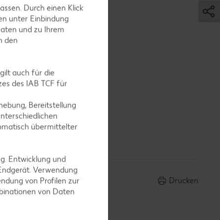
assen. Durch einen Klick
en unter Einbindung
Daten und zu Ihrem
in den
it dem
ilt auch für die
es des IAB TCF für
ebung, Bereitstellung
nterschiedlichen
omatisch übermittelter
ieren.
ng. Entwicklung und
 Endgerät. Verwendung
Drucken
ndung von Profilen zur
mbinationen von Daten