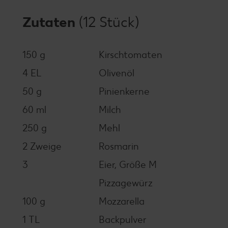
Zutaten
(12 Stück)
150 g
Kirschtomaten
4 EL
Olivenöl
50 g
Pinienkerne
60 ml
Milch
250 g
Mehl
2 Zweige
Rosmarin
3
Eier, Größe M
Pizzagewürz
100 g
Mozzarella
1 TL
Backpulver