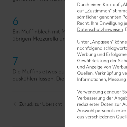
Durch einen Klick auf „A
auf „Zustimmen“ stimme
sämtlicher genannten Pa
6
Recht, Ihre Einwilligung 
Datenschutzhinweisen
.
Ein Muffinblech mit Muffinförmchen auslegen u
übrigen Mozzarella und den Rosmarinnadeln b
Unter „Anpassen“ können
nachfolgend schlagwort
Werbung und Erfolgsme
7
Gewährleistung der Sich
und Anzeige von Werbun
Die Muffins etwas auskühlen lassen, aus der 
Quellen, Verknüpfung ve
auskühlen lassen. Die Muffins jeweils mit einer
Informationen, Messung
Verwendung genauer Stan
Verbesserung der Angeb
Zurück zur Übersicht
reduzierter Daten zur A
Auswahl personalisierte
aus verschiedenen Quel