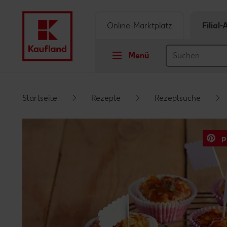
Online-Marktplatz
Filial
Menü
Springe zu
Startseite
Rezepte
Rezeptsuche
Hauptinhalt
p
Footer
Schwebender Seitenbereich