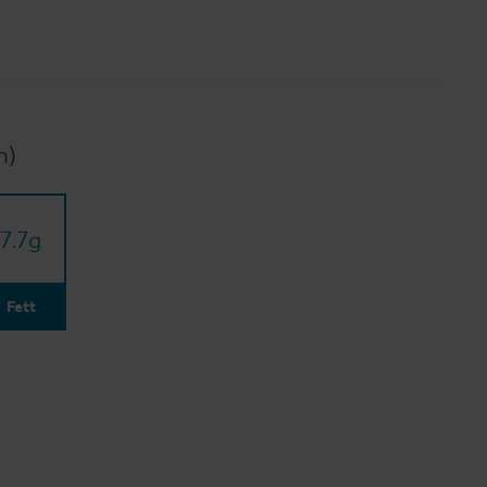
n)
7.7
g
Fett