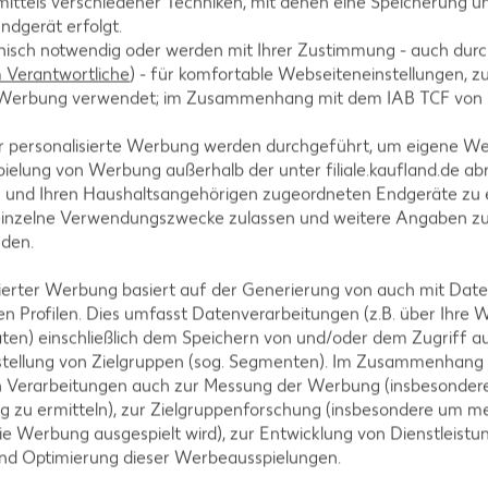
ittels verschiedener Techniken, mit denen eine Speicherung un
ndgerät erfolgt.
hnisch notwendig oder werden mit Ihrer Zustimmung - auch durch
Verantwortliche
) - für komfortable Webseiteneinstellungen, zur
te Werbung verwendet; im Zusammenhang mit dem IAB TCF von
r in eine Schüssel geben und gut miteinander verrüh
r personalisierte Werbung werden durchgeführt, um eigene W
 und alles zu einem glatten Teig verarbeiten. Mit 
ielung von Werbung außerhalb der unter filiale.kaufland.de abr
n und Ihren Haushaltsangehörigen zugeordneten Endgeräte zu 
einzelne Verwendungszwecke zulassen und weitere Angaben z
nden.
isierter Werbung basiert auf der Generierung von auch mit Dat
ht rösten und mit der Hälfte des Mozzarellas unter d
n Profilen. Dies umfasst Datenverarbeitungen (z.B. über Ihre
ten) einschließlich dem Speichern von und/oder dem Zugriff a
stellung von Zielgruppen (sog. Segmenten). Im Zusammenhang
n Verarbeitungen auch zur Messung der Werbung (insbesondere
g zu ermitteln), zur Zielgruppenforschung (insbesondere um me
ie Werbung ausgespielt wird), zur Entwicklung von Dienstleistu
nige zurückhalten und die restlichen grob hacken. 
und Optimierung dieser Werbeausspielungen.
htomaten unter den Teig mengen.