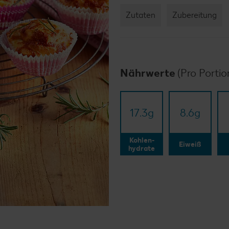
Zutaten
Zubereitung
Nährwerte
(Pro Portio
17.3
g
8.6
g
Kohlen-
Eiweiß
hydrate