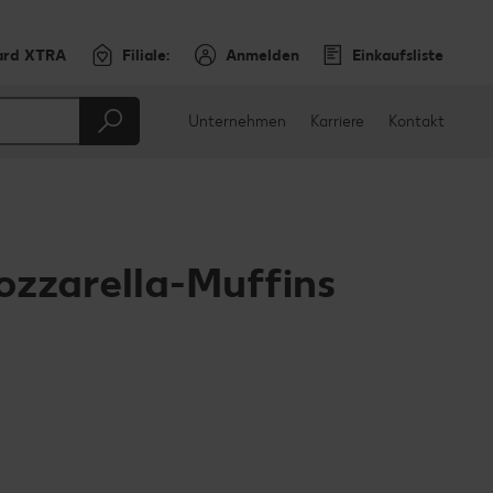
ard XTRA
Filiale:
Anmelden
Einkaufsliste
Unternehmen
Karriere
Kontakt
zzarella-Muffins
en
teilen
sApp teilen