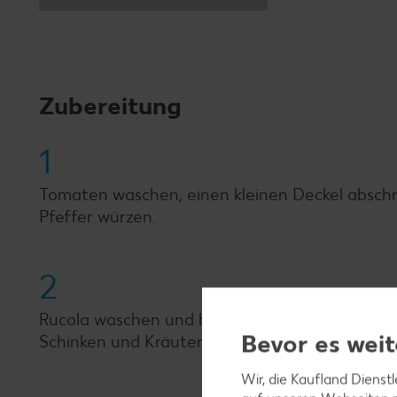
Zubereitung
1
Tomaten waschen, einen kleinen Deckel abschn
Pfeffer würzen.
2
Rucola waschen und hacken. Schinken klein sch
Bevor es weit
Schinken und Kräuter verrühren.
Wir, die Kaufland Dienst