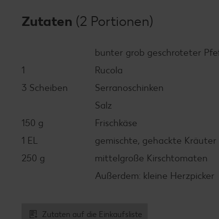
Zutaten
(2 Portionen)
bunter grob geschroteter Pfe
1
Rucola
3 Scheiben
Serranoschinken
Salz
150 g
Frischkäse
1 EL
gemischte, gehackte Kräuter
250 g
mittelgroße Kirschtomaten
Außerdem: kleine Herzpicker
Zutaten auf die Einkaufsliste