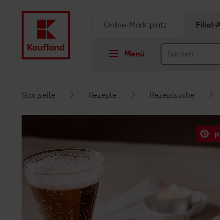
Online-Marktplatz
Filial
Menü
Springe zu
Startseite
Rezepte
Rezeptsuche
Hauptinhalt
p
Footer
Schwebender Seitenbereich