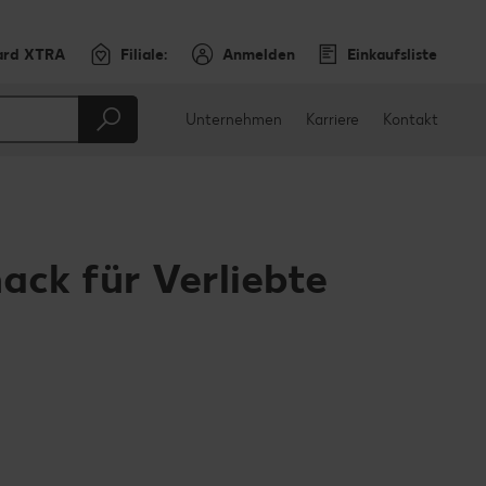
ard XTRA
Filiale:
Anmelden
Einkaufsliste
Unternehmen
Karriere
Kontakt
ck für Verliebte
en
teilen
sApp teilen