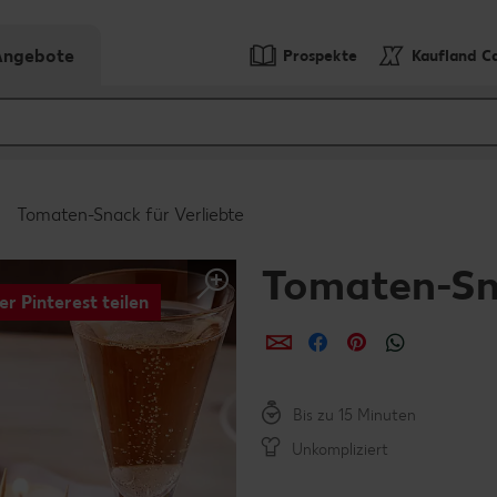
-Angebote
Prospekte
Kaufland C
Tomaten-Snack für Verliebte
Tomaten-Sna
er Pinterest teilen
per E-Mail teilen
per Facebook teil
per Pinterest 
per What
Bis zu 15 Minuten
Unkompliziert