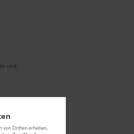
alz und
Rucola,
ten
ch von Dritten erheben,