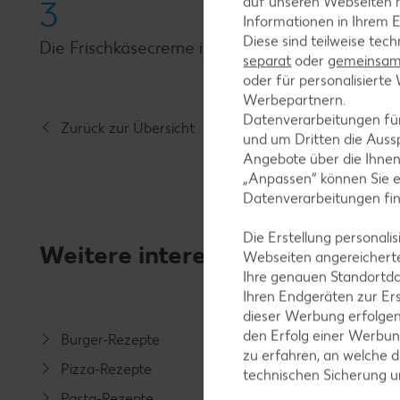
auf unseren Webseiten m
3
Informationen in Ihrem E
Diese sind teilweise tec
Die Frischkäsecreme in die Tomaten füllen, mit 
separat
oder
gemeinsam 
oder für personalisier
Werbepartnern.
Datenverarbeitungen fü
Zurück zur Übersicht
und um Dritten die Aussp
Angebote über die Ihne
„Anpassen“ können Sie 
Datenverarbeitungen fi
Die Erstellung personal
Weitere interessante Rezeptka
Webseiten angereicherte
Ihre genauen Standortda
Ihren Endgeräten zur Er
dieser Werbung erfolge
den Erfolg einer Werbun
Burger-Rezepte
Salat-R
zu erfahren, an welche d
Pizza-Rezepte
Spargel
technischen Sicherung 
Pasta-Rezepte
Fleisch-