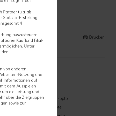
d ein Zugriff auf
 Partner (u.a. als
 Statistik-Erstellung
 insgesamt
4
erbung auszusteuern
Drucken
ufbaren Kaufland Filial-
ermöglichen. Unter
u den
en von anderen
 Webseiten-Nutzung und
uf Informationen auf
 mit dem Ausspielen
 um die Leistung und
hr über die Zielgruppen
Smoothie-Rezepte
ngen sowie zur
Bowle-Rezepte
Cocktail-Rezepte