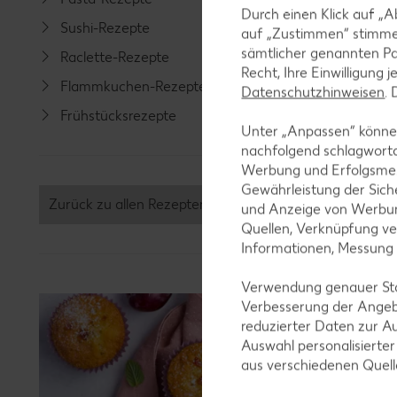
Durch einen Klick auf „A
Sushi-Rezepte
Fisch-R
auf „Zustimmen“ stimme
sämtlicher genannten Pa
Raclette-Rezepte
Geflüge
Recht, Ihre Einwilligung 
Flammkuchen-Rezepte
Lamm-R
Datenschutzhinweisen
.
Frühstücksrezepte
Grill-Re
Unter „Anpassen“ können
nachfolgend schlagwort
Werbung und Erfolgsme
Gewährleistung der Sich
Zurück zu allen Rezepten
und Anzeige von Werbun
Quellen, Verknüpfung ve
Informationen, Messung
Verwendung genauer Stan
Verbesserung der Angeb
reduzierter Daten zur A
Auswahl personalisierte
aus verschiedenen Quel