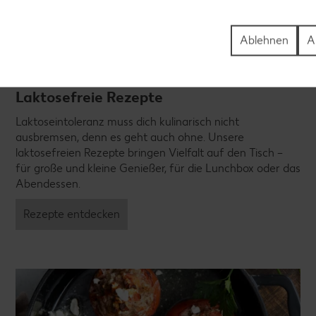
Ablehnen
A
Laktosefreie Rezepte
Laktoseintoleranz muss dich kulinarisch nicht
ausbremsen, denn es geht auch ohne. Unsere
laktosefreien Rezepte bringen Vielfalt auf den Tisch –
für große und kleine Genießer, für die Lunchbox oder das
Abendessen.
Rezepte entdecken