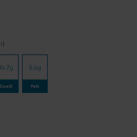
n)
16.7
g
5.6
g
Eiweiß
Fett