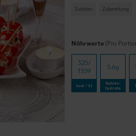
Zutaten
Zubereitung
Nährwerte
(Pro Portio
325/​
5.6
g
1359
Kohlen-
kcal / kJ
hydrate