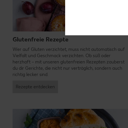
Glutenfreie Rezepte
Wer auf Gluten verzichtet, muss nicht automatisch auf
Vielfalt und Geschmack verzichten. Ob süß oder
herzhaft – mit unseren glutenfreien Rezepten zauberst
du dir Gerichte, die nicht nur verträglich, sondern auch
richtig lecker sind.
Rezepte entdecken