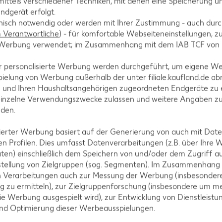
ittels verschiedener Techniken, mit denen eine Speicherung un
ndgerät erfolgt.
hnisch notwendig oder werden mit Ihrer Zustimmung - auch durch
kleinen Herzpickern fixieren und servieren.
Verantwortliche
) - für komfortable Webseiteneinstellungen, zur
te Werbung verwendet; im Zusammenhang mit dem IAB TCF von
r personalisierte Werbung werden durchgeführt, um eigene W
ielung von Werbung außerhalb der unter filiale.kaufland.de abr
n und Ihren Haushaltsangehörigen zugeordneten Endgeräte zu 
einzelne Verwendungszwecke zulassen und weitere Angaben z
nden.
isierter Werbung basiert auf der Generierung von auch mit Dat
tegorien
n Profilen. Dies umfasst Datenverarbeitungen (z.B. über Ihre
ten) einschließlich dem Speichern von und/oder dem Zugriff a
stellung von Zielgruppen (sog. Segmenten). Im Zusammenhang
n Verarbeitungen auch zur Messung der Werbung (insbesondere
g zu ermitteln), zur Zielgruppenforschung (insbesondere um me
ezepte
Muffin-Rezepte
ie Werbung ausgespielt wird), zur Entwicklung von Dienstleistu
-Rezepte
Apfelkuchen-Rezepte
und Optimierung dieser Werbeausspielungen.
Rezepte
Schokokuchen-Rezepte