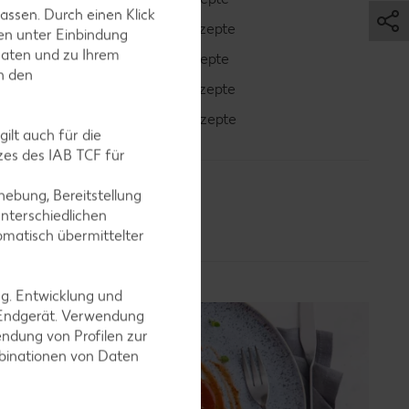
assen. Durch einen Klick
Avocado-Rezepte
en unter Einbindung
Daten und zu Ihrem
Erdbeer-Rezepte
in den
Blaubeer-Rezepte
Bananen-Rezepte
ilt auch für die
es des IAB TCF für
ebung, Bereitstellung
nterschiedlichen
omatisch übermittelter
ng. Entwicklung und
 Endgerät. Verwendung
ndung von Profilen zur
mbinationen von Daten