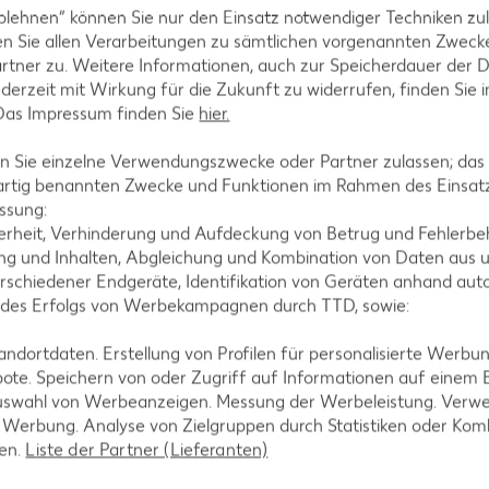
blehnen“ können Sie nur den Einsatz notwendiger Techniken zul
ezepte
Torten-Rezepte
n Sie allen Verarbeitungen zu sämtlichen vorgenannten Zweck
rtner zu. Weitere Informationen, auch zur Speicherdauer der 
l-Rezepte
Eis-Rezepte
jederzeit mit Wirkung für die Zukunft zu widerrufen, finden Sie 
ezepte
Pfannkuchen-Rezepte
 Das Impressum finden Sie
hier.
zepte
Plätzchen-Rezepte
 Sie einzelne Verwendungszwecke oder Partner zulassen; das g
artig benannten Zwecke und Funktionen im Rahmen des Einsatz
ssung:
erheit, Verhinderung und Aufdeckung von Betrug und Fehlerbeh
g und Inhalten, Abgleichung und Kombination von Daten aus u
rschiedener Endgeräte, Identifikation von Geräten anhand aut
 des Erfolgs von Werbekampagnen durch TTD, sowie:
dortdaten. Erstellung von Profilen für personalisierte Werbu
ote. Speichern von oder Zugriff auf Informationen auf einem
uswahl von Werbeanzeigen. Messung der Werbeleistung. Verwe
r Werbung. Analyse von Zielgruppen durch Statistiken oder Ko
len.
Liste der Partner (Lieferanten)