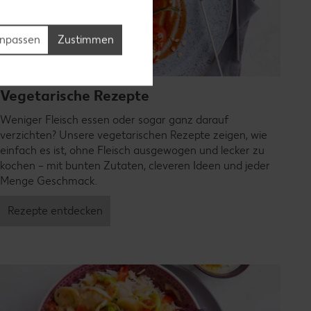
npassen
Zustimmen
Vegetarische Rezepte
Weniger Fleisch essen oder sogar ganz darauf
verzichten? Unsere vegetarischen Rezepte zeigen, wie
einfach es ist, ohne Fleisch ausgewogen und lecker zu
kochen – mit bunten Zutaten, cleveren Ideen und jeder
Menge Geschmack.
Rezepte entdecken