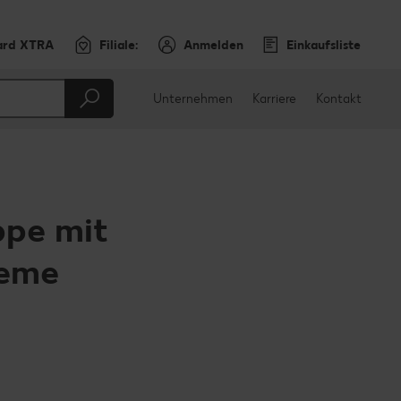
ard XTRA
Filiale:
Anmelden
Einkaufsliste
Unternehmen
Karriere
Kontakt
pe mit
reme
en
teilen
sApp teilen