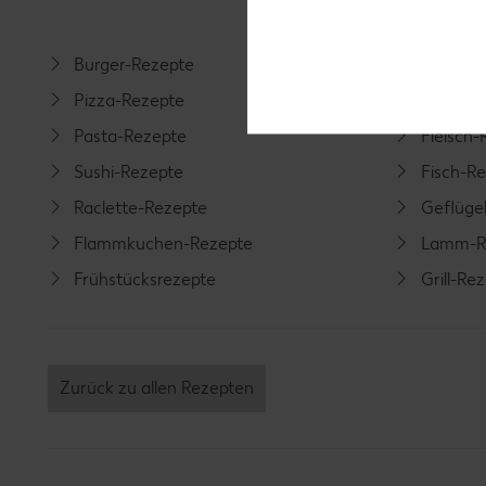
Burger-Rezepte
Salat-R
Pizza-Rezepte
Spargel
Pasta-Rezepte
Fleisch-
Sushi-Rezepte
Fisch-R
Raclette-Rezepte
Geflüge
Flammkuchen-Rezepte
Lamm-R
Frühstücksrezepte
Grill-Re
Zurück zu allen Rezepten