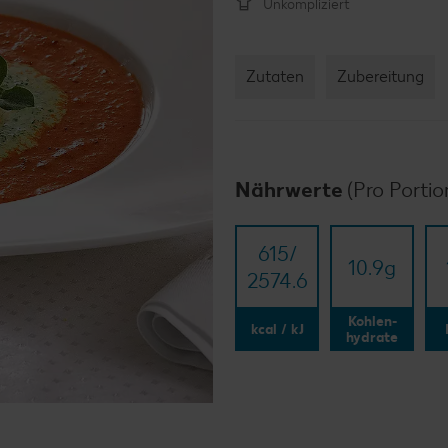
Unkompliziert
Zutaten
Zubereitung
Nährwerte
(Pro Portio
615/​
10.9
g
2574.6
Kohlen-
kcal / kJ
hydrate