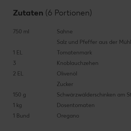
Zutaten
(6 Portionen)
750 ml
Sahne
Salz und Pfeffer aus der Müh
1 EL
Tomatenmark
3
Knoblauchzehen
2 EL
Olivenöl
Zucker
150 g
Schwärzwälderschinken am S
1 kg
Dosentomaten
1 Bund
Oregano