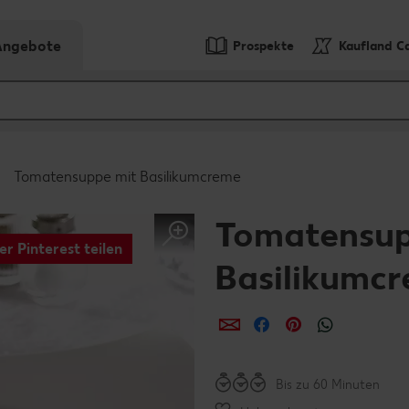
-Angebote
Prospekte
Kaufland C
Tomatensuppe mit Basilikumcreme
Tomatensup
er Pinterest teilen
Basilikumc
per E-Mail teilen
per Facebook teil
per Pinterest 
per What
Bis zu 60 Minuten