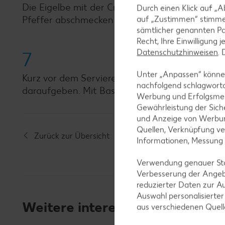
Die Eigelbe mit der Crème fraîche und dem geh
Durch einen Klick auf „A
Pfeffer abschmecken und kurz vor dem Servier
auf „Zustimmen“ stimme
sämtlicher genannten Pa
Recht, Ihre Einwilligung 
Datenschutzhinweisen
.
7
Unter „Anpassen“ können
Kurz vor dem Servieren die Suppe mit etwas Sh
nachfolgend schlagwort
daraufgeben. Mit Basilikumblättern garnieren.
Werbung und Erfolgsme
Gewährleistung der Sich
und Anzeige von Werbun
Quellen, Verknüpfung ve
Zurück zur Übersicht
Informationen, Messung
Verwendung genauer Stan
Verbesserung der Angeb
reduzierter Daten zur A
Auswahl personalisierte
Weitere interessante Rezeptka
aus verschiedenen Quel