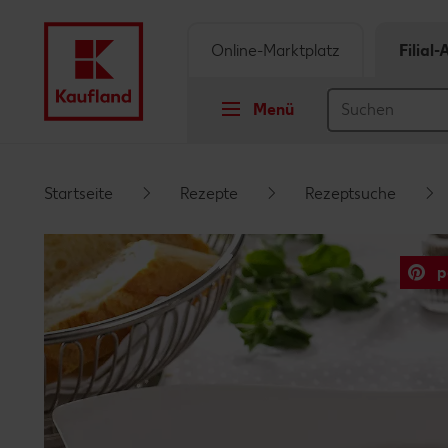
Online-Marktplatz
Filial
Menü
Springe zu
Startseite
Rezepte
Rezeptsuche
Hauptinhalt
p
Footer
Schwebender Seitenbereich