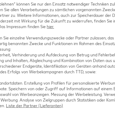
ackten Basilikum mit einem Stabmixer pürieren. Mit
blehnen“ können Sie nur den Einsatz notwendiger Techniken zul
en noch einmal aufschäumen lassen.
n Sie allen Verarbeitungen zu sämtlichen vorgenannten Zweck
rtner zu. Weitere Informationen, auch zur Speicherdauer der 
jederzeit mit Wirkung für die Zukunft zu widerrufen, finden Sie 
 Das Impressum finden Sie
hier.
 Sie einzelne Verwendungszwecke oder Partner zulassen; das g
erry verfeinern, in Gläsern anrichten und die Basil
artig benannten Zwecke und Funktionen im Rahmen des Einsatz
ssung:
erheit, Verhinderung und Aufdeckung von Betrug und Fehlerbeh
g und Inhalten, Abgleichung und Kombination von Daten aus u
rschiedener Endgeräte, Identifikation von Geräten anhand aut
 des Erfolgs von Werbekampagnen durch TTD, sowie:
dortdaten. Erstellung von Profilen für personalisierte Werbu
ote. Speichern von oder Zugriff auf Informationen auf einem
uswahl von Werbeanzeigen. Messung der Werbeleistung. Verwe
r Werbung. Analyse von Zielgruppen durch Statistiken oder Ko
tegorien
len.
Liste der Partner (Lieferanten)