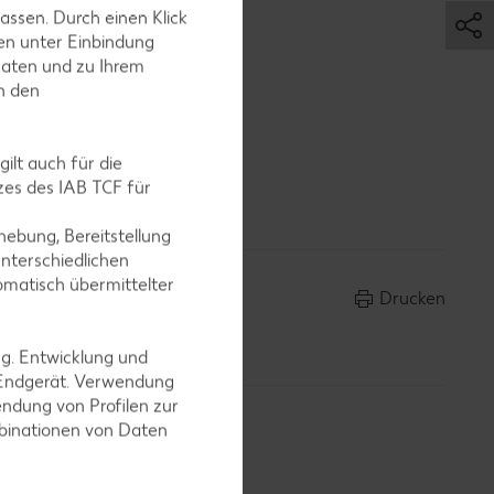
 Salz und
assen. Durch einen Klick
en unter Einbindung
Daten und zu Ihrem
in den
ilt auch für die
ikumcreme
es des IAB TCF für
ebung, Bereitstellung
nterschiedlichen
omatisch übermittelter
Drucken
ng. Entwicklung und
 Endgerät. Verwendung
ndung von Profilen zur
mbinationen von Daten