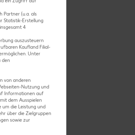
d ein Zugriff auf
leinern
 Partner (u.a. als
 Statistik-Erstellung
 insgesamt
4
erbung auszusteuern
ufbaren Kaufland Filial-
ermöglichen. Unter
u den
en von anderen
 Webseiten-Nutzung und
uf Informationen auf
arnitur
 mit dem Ausspielen
 um die Leistung und
hr über die Zielgruppen
ngen sowie zur