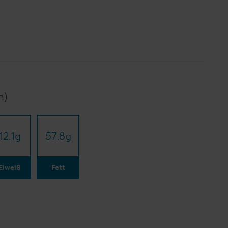
n)
12.1
g
57.8
g
Eiweiß
Fett