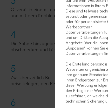
3
auf unseren Webseiten m
Informationen in Ihrem E
Olivenöl in einem Topf erhitzen und den Schwa
Diese sind teilweise tec
und mit dem Knoblauch hinzugeben, ebenfalls 
separat
oder
gemeinsam 
oder für personalisier
Werbepartnern.
4
Datenverarbeitungen fü
und um Dritten die Aussp
Angebote über die Ihne
Die Sahne hinzugeben und Tomatenmark und Or
„Anpassen“ können Sie 
abschmecken und für etwa 20 bis 30 Minuten b
Datenverarbeitungen fi
Die Erstellung personal
5
Webseiten angereicherte
Ihre genauen Standortda
Zwischenzeitlich Basilikum waschen, trockenschü
Ihren Endgeräten zur Er
beiseitelegen, den Rest grob hacken.
dieser Werbung erfolge
den Erfolg einer Werbun
zu erfahren, an welche d
6
technischen Sicherung 