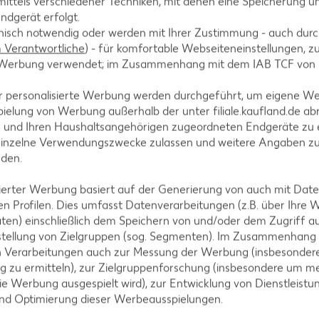
ittels verschiedener Techniken, mit denen eine Speicherung un
ndgerät erfolgt.
rzwälderschinken kurz darin anbraten. Tomaten zerk
hnisch notwendig oder werden mit Ihrer Zustimmung - auch durch
kurz andünsten.
Verantwortliche
) - für komfortable Webseiteneinstellungen, zur
te Werbung verwendet; im Zusammenhang mit dem IAB TCF von
r personalisierte Werbung werden durchgeführt, um eigene W
ielung von Werbung außerhalb der unter filiale.kaufland.de abr
n und Ihren Haushaltsangehörigen zugeordneten Endgeräte zu 
egano unterrühren. Mit Salz, Pfeffer und Zucker
einzelne Verwendungszwecke zulassen und weitere Angaben z
ei ständigem Rühren köcheln lassen.
nden.
isierter Werbung basiert auf der Generierung von auch mit Dat
n Profilen. Dies umfasst Datenverarbeitungen (z.B. über Ihre
ten) einschließlich dem Speichern von und/oder dem Zugriff a
tteln, die Blätter abzupfen, einige Blätter für die G
stellung von Zielgruppen (sog. Segmenten). Im Zusammenhang
n Verarbeitungen auch zur Messung der Werbung (insbesondere
g zu ermitteln), zur Zielgruppenforschung (insbesondere um me
ie Werbung ausgespielt wird), zur Entwicklung von Dienstleistu
und Optimierung dieser Werbeausspielungen.