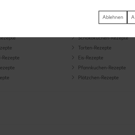
Ablehnen
A
ezepte
Muffin-Rezepte
-Rezepte
Apfelkuchen-Rezepte
Rezepte
Schokokuchen-Rezepte
ezepte
Torten-Rezepte
l-Rezepte
Eis-Rezepte
ezepte
Pfannkuchen-Rezepte
zepte
Plätzchen-Rezepte