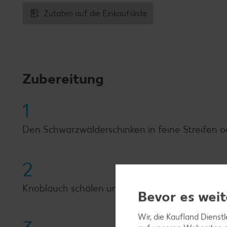
Zutaten auf die Einkaufsliste
Zubereitung
1
Den Schwarzwälderschinken in feine Streifen od
2
Knoblauch schälen und fein hacken. Oregano wa
Bevor es weit
Wir, die Kaufland Dienst