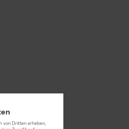
n hacken.
ten
ch von Dritten erheben,