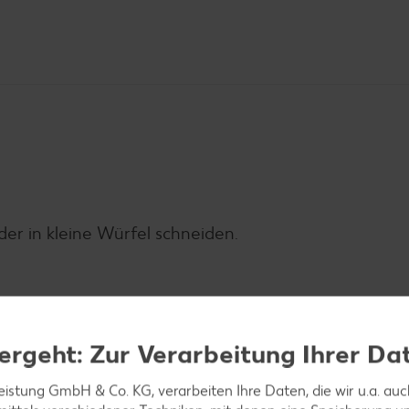
er in kleine Würfel schneiden.
schen, trockenschütteln, Blätter abzupfen und fei
ergeht: Zur Verarbeitung Ihrer Da
leistung GmbH & Co. KG, verarbeiten Ihre Daten, die wir u.a. au