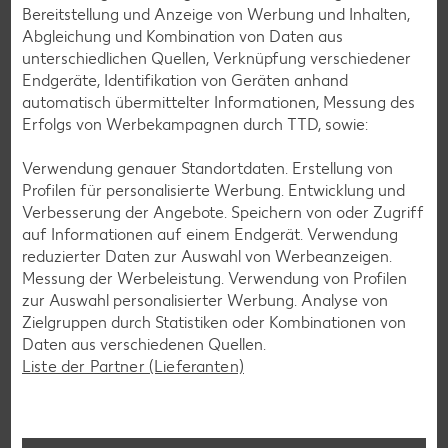
Bereitstellung und Anzeige von Werbung und Inhalten,
Abgleichung und Kombination von Daten aus
unterschiedlichen Quellen, Verknüpfung verschiedener
Endgeräte, Identifikation von Geräten anhand
automatisch übermittelter Informationen, Messung des
Erfolgs von Werbekampagnen durch TTD, sowie:
Verwendung genauer Standortdaten. Erstellung von
Profilen für personalisierte Werbung. Entwicklung und
Verbesserung der Angebote. Speichern von oder Zugriff
auf Informationen auf einem Endgerät. Verwendung
reduzierter Daten zur Auswahl von Werbeanzeigen.
Messung der Werbeleistung. Verwendung von Profilen
zur Auswahl personalisierter Werbung. Analyse von
Zielgruppen durch Statistiken oder Kombinationen von
Daten aus verschiedenen Quellen.
Laktosefreie Rezepte
Liste der Partner (Lieferanten)
Laktoseintoleranz muss dich kulinarisch nicht ausbremsen,
denn es geht auch ohne. Unsere laktosefreien Rezepte
bringen Vielfalt auf den Tisch – für große und kleine