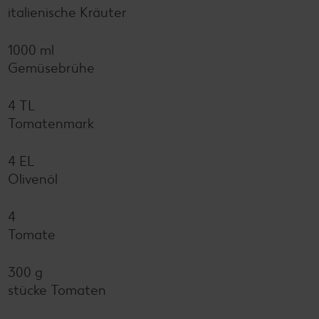
italienische Kräuter
1000 ml
Gemüsebrühe
4 TL
Tomatenmark
4 EL
Olivenöl
4
Tomate
300 g
stücke Tomaten