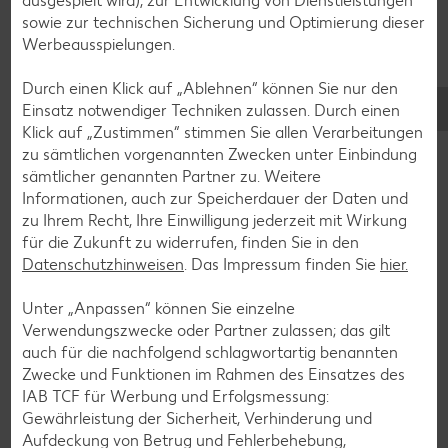
ausgespielt wird), zur Entwicklung von Dienstleistungen
sowie zur technischen Sicherung und Optimierung dieser
Werbeausspielungen.
Durch einen Klick auf „Ablehnen“ können Sie nur den
Einsatz notwendiger Techniken zulassen. Durch einen
Klick auf „Zustimmen“ stimmen Sie allen Verarbeitungen
zu sämtlichen vorgenannten Zwecken unter Einbindung
sämtlicher genannten Partner zu. Weitere
Informationen, auch zur Speicherdauer der Daten und
zu Ihrem Recht, Ihre Einwilligung jederzeit mit Wirkung
für die Zukunft zu widerrufen, finden Sie in den
Datenschutzhinweisen
. Das Impressum finden Sie
hier.
Glutenfreie Rezepte
Unter „Anpassen“ können Sie einzelne
Verwendungszwecke oder Partner zulassen; das gilt
Wer auf Gluten verzichtet, muss nicht automatisch auf
auch für die nachfolgend schlagwortartig benannten
Vielfalt und Geschmack verzichten. Ob süß oder herzhaft –
Zwecke und Funktionen im Rahmen des Einsatzes des
mit unseren glutenfreien Rezepten zauberst du dir Gerichte,
IAB TCF für Werbung und Erfolgsmessung:
die nicht nur verträglich, sondern auch richtig lecker sind.
Gewährleistung der Sicherheit, Verhinderung und
Rezepte entdecken
Aufdeckung von Betrug und Fehlerbehebung,