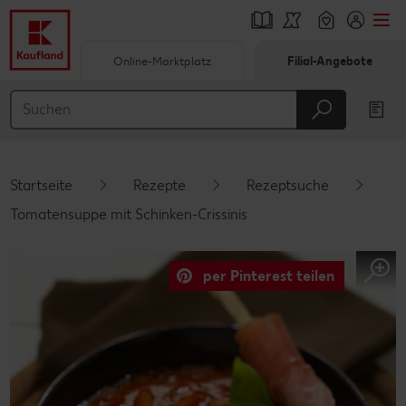
Online-Marktplatz
Filial-Angebote
Springe zu
Hauptinhalt
Footer
Startseite
Rezepte
Rezeptsuche
Schwebender Seitenbereich
Tomatensuppe mit Schinken-Crissinis
per Pinterest teilen