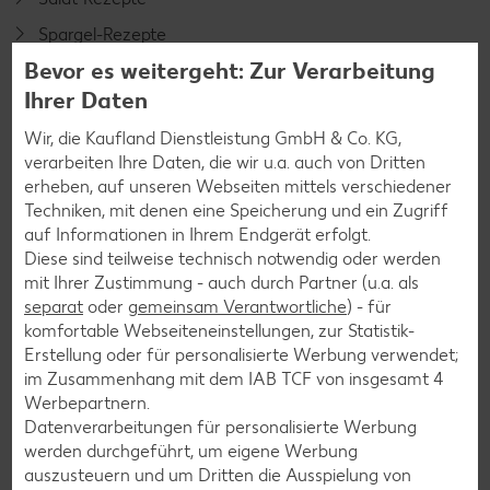
Spargel-Rezepte
Bevor es weitergeht: Zur Verarbeitung
Fleisch-Rezepte
Ihrer Daten
Fisch-Rezepte
Wir, die Kaufland Dienstleistung GmbH & Co. KG,
Geflügel-Rezepte
verarbeiten Ihre Daten, die wir u.a. auch von Dritten
Lamm-Rezepte
erheben, auf unseren Webseiten mittels verschiedener
Techniken, mit denen eine Speicherung und ein Zugriff
Grill-Rezepte
auf Informationen in Ihrem Endgerät erfolgt.
Diese sind teilweise technisch notwendig oder werden
mit Ihrer Zustimmung - auch durch Partner (u.a. als
Muffin-Rezepte
separat
oder
gemeinsam Verantwortliche
) - für
Apfelkuchen-Rezepte
komfortable Webseiteneinstellungen, zur Statistik-
Erstellung oder für personalisierte Werbung verwendet;
Schokokuchen-Rezepte
im Zusammenhang mit dem IAB TCF von insgesamt
4
Torten-Rezepte
Werbepartnern.
Datenverarbeitungen für personalisierte Werbung
Eis-Rezepte
werden durchgeführt, um eigene Werbung
Pfannkuchen-Rezepte
auszusteuern und um Dritten die Ausspielung von