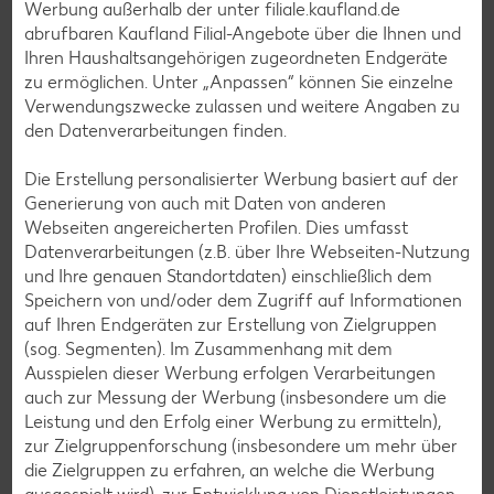
Werbung außerhalb der unter filiale.kaufland.de
Plätzchen-Rezepte
abrufbaren Kaufland Filial-Angebote über die Ihnen und
Ihren Haushaltsangehörigen zugeordneten Endgeräte
zu ermöglichen. Unter „Anpassen“ können Sie einzelne
Smoothie-Rezepte
Verwendungszwecke zulassen und weitere Angaben zu
Bowle-Rezepte
den Datenverarbeitungen finden.
Cocktail-Rezepte
Die Erstellung personalisierter Werbung basiert auf der
Avocado-Rezepte
Generierung von auch mit Daten von anderen
Webseiten angereicherten Profilen. Dies umfasst
Erdbeer-Rezepte
Datenverarbeitungen (z.B. über Ihre Webseiten-Nutzung
Blaubeer-Rezepte
und Ihre genauen Standortdaten) einschließlich dem
Speichern von und/oder dem Zugriff auf Informationen
Bananen-Rezepte
auf Ihren Endgeräten zur Erstellung von Zielgruppen
(sog. Segmenten). Im Zusammenhang mit dem
Ausspielen dieser Werbung erfolgen Verarbeitungen
auch zur Messung der Werbung (insbesondere um die
Zurück zu allen Rezepten
Leistung und den Erfolg einer Werbung zu ermitteln),
zur Zielgruppenforschung (insbesondere um mehr über
die Zielgruppen zu erfahren, an welche die Werbung