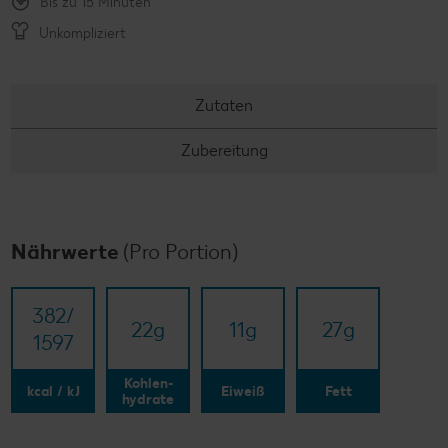
Bis zu 15 Minuten
Unkompliziert
Zutaten
Zubereitung
Nährwerte
(Pro Portion)
382/​
22
g
11
g
27
g
1597
Kohlen-
kcal / kJ
Eiweiß
Fett
hydrate