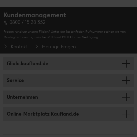
Kundenmanagement
0800 / 15 28 352
Fragen rund um unsere Filialen? Unter der kostenfreien Rufnummer stehen wir von
Montag bis Samstag zwischen 8:00 und 19:00 Uhr zur Verfügung.
Kontakt
Häufige Fragen
filiale.kaufland.de
Service
Unternehmen
Online-Marktplatz Kaufland.de