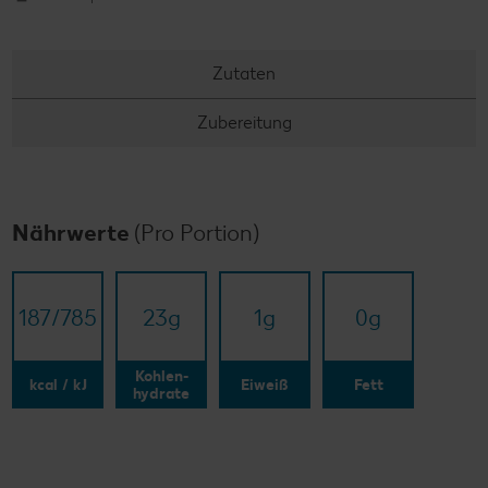
Zutaten
Zubereitung
Nährwerte
(Pro Portion)
187/​785
23
g
1
g
0
g
Kohlen-
kcal / kJ
Eiweiß
Fett
hydrate