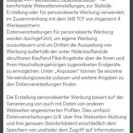
komfortable Webseiteneinstellungen, zur Statistik-
Cocktail-Rezepte
Erstellung oder für personalisierte Werbung verwendet;
Avocado-Rezepte
im Zusammenhang mit dem IAB TCF von insgesamt
4
Werbepartnern.
Erdbeer-Rezepte
Datenverarbeitungen für personalisierte Werbung
Blaubeer-Rezepte
werden durchgeführt, um eigene Werbung
auszusteuern und um Dritten die Ausspielung von
Bananen-Rezepte
Werbung außerhalb der unter filiale.kaufland.de
abrufbaren Kaufland Filial-Angebote über die Ihnen und
Ihren Haushaltsangehörigen zugeordneten Endgeräte
zu ermöglichen. Unter „Anpassen“ können Sie einzelne
Zurück zu allen Rezepten
Verwendungszwecke zulassen und weitere Angaben zu
den Datenverarbeitungen finden.
Die Erstellung personalisierter Werbung basiert auf der
Generierung von auch mit Daten von anderen
Webseiten angereicherten Profilen. Dies umfasst
Datenverarbeitungen (z.B. über Ihre Webseiten-Nutzung
und Ihre genauen Standortdaten) einschließlich dem
Speichern von und/oder dem Zugriff auf Informationen