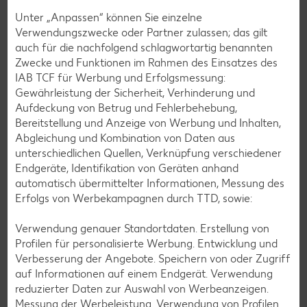
Unter „Anpassen“ können Sie einzelne
Verwendungszwecke oder Partner zulassen; das gilt
auch für die nachfolgend schlagwortartig benannten
Zwecke und Funktionen im Rahmen des Einsatzes des
IAB TCF für Werbung und Erfolgsmessung:
Gewährleistung der Sicherheit, Verhinderung und
Aufdeckung von Betrug und Fehlerbehebung,
Bereitstellung und Anzeige von Werbung und Inhalten,
Abgleichung und Kombination von Daten aus
unterschiedlichen Quellen, Verknüpfung verschiedener
Laktosefreie Rezepte
Endgeräte, Identifikation von Geräten anhand
Laktoseintoleranz muss dich kulinarisch nicht ausbremsen,
automatisch übermittelter Informationen, Messung des
denn es geht auch ohne. Unsere laktosefreien Rezepte
Erfolgs von Werbekampagnen durch TTD, sowie:
bringen Vielfalt auf den Tisch – für große und kleine
Genießer, für die Lunchbox oder das Abendessen.
Verwendung genauer Standortdaten. Erstellung von
Profilen für personalisierte Werbung. Entwicklung und
Rezepte entdecken
Verbesserung der Angebote. Speichern von oder Zugriff
auf Informationen auf einem Endgerät. Verwendung
reduzierter Daten zur Auswahl von Werbeanzeigen.
Messung der Werbeleistung. Verwendung von Profilen