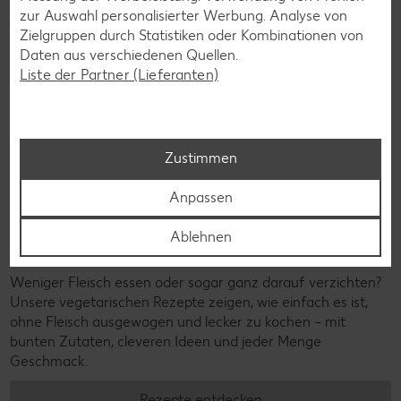
zur Auswahl personalisierter Werbung. Analyse von
Zielgruppen durch Statistiken oder Kombinationen von
Daten aus verschiedenen Quellen.
Liste der Partner (Lieferanten)
Zustimmen
Anpassen
Ablehnen
Vegetarische Rezepte
Weniger Fleisch essen oder sogar ganz darauf verzichten?
Unsere vegetarischen Rezepte zeigen, wie einfach es ist,
ohne Fleisch ausgewogen und lecker zu kochen – mit
bunten Zutaten, cleveren Ideen und jeder Menge
Geschmack.
Rezepte entdecken