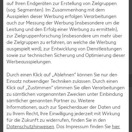
auf Ihren Endgeräten zur Erstellung von Zielgruppen
(sog. Segmenten). Im Zusammenhang mit dem
Ausspielen dieser Werbung erfolgen Verarbeitungen
auch zur Messung der Werbung (insbesondere um die
Leistung und den Erfolg einer Werbung zu ermitteln),
zur Zielgruppenforschung (insbesondere um mehr über
die Zielgruppen zu erfahren, an welche die Werbung
ausgespielt wird), zur Entwicklung von Dienstleistungen
Glutenfreie Rezepte
sowie zur technischen Sicherung und Optimierung dieser
Werbeausspielungen.
Wer auf Gluten verzichtet, muss nicht automatisch auf
Vielfalt und Geschmack verzichten. Ob süß oder herzhaft –
Durch einen Klick auf „Ablehnen“ können Sie nur den
mit unseren glutenfreien Rezepten zauberst du dir Gerichte,
Einsatz notwendiger Techniken zulassen. Durch einen
die nicht nur verträglich, sondern auch richtig lecker sind.
Klick auf „Zustimmen“ stimmen Sie allen Verarbeitungen
zu sämtlichen vorgenannten Zwecken unter Einbindung
Rezepte entdecken
sämtlicher genannten Partner zu. Weitere
Informationen, auch zur Speicherdauer der Daten und
zu Ihrem Recht, Ihre Einwilligung jederzeit mit Wirkung
für die Zukunft zu widerrufen, finden Sie in den
Datenschutzhinweisen
. Das Impressum finden Sie
hier.