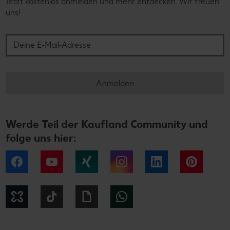
Jetzt kostenlos anmelden und mehr entdecken. Wir freuen
uns!
Deine E-Mail-Adresse
Anmelden
Werde Teil der Kaufland Community und
folge uns hier:
Facebook
YouTube
Xing
Instagram
LinkedIn
Pintere
Kununu
Tiktok
Giphy
WhatsApp