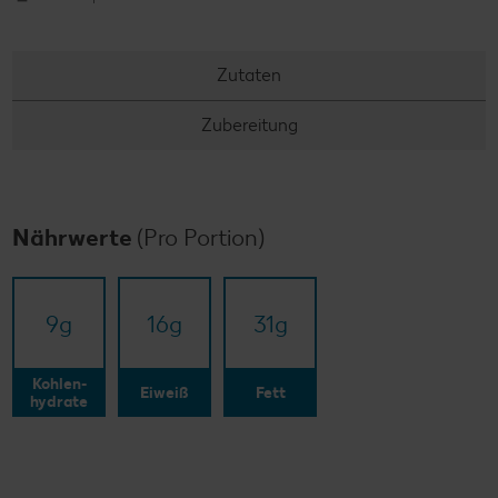
Zutaten
Zubereitung
Nährwerte
(Pro Portion)
9
g
16
g
31
g
Kohlen-
Eiweiß
Fett
hydrate