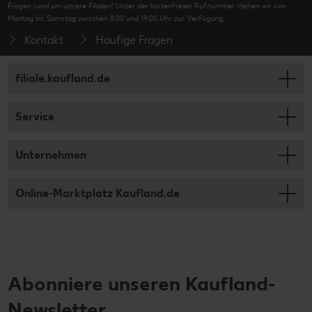
Fragen rund um unsere Filialen? Unter der kostenfreien Rufnummer stehen wir von
Montag bis Samstag zwischen 8:00 und 19:00 Uhr zur Verfügung.
Kontakt
Häufige Fragen
filiale.kaufland.de
Service
Unternehmen
Online-Marktplatz Kaufland.de
Abonniere unseren Kaufland-
Newsletter