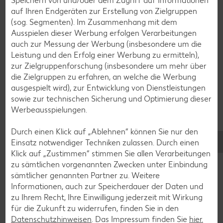
Speichern von und/oder dem Zugriff auf Informationen
Bowle-Rezepte
auf Ihren Endgeräten zur Erstellung von Zielgruppen
(sog. Segmenten). Im Zusammenhang mit dem
Cocktail-Rezepte
Ausspielen dieser Werbung erfolgen Verarbeitungen
Avocado-Rezepte
auch zur Messung der Werbung (insbesondere um die
Leistung und den Erfolg einer Werbung zu ermitteln),
Erdbeer-Rezepte
zur Zielgruppenforschung (insbesondere um mehr über
Blaubeer-Rezepte
die Zielgruppen zu erfahren, an welche die Werbung
ausgespielt wird), zur Entwicklung von Dienstleistungen
Bananen-Rezepte
sowie zur technischen Sicherung und Optimierung dieser
Werbeausspielungen.
Durch einen Klick auf „Ablehnen“ können Sie nur den
Zurück zu allen Rezepten
Einsatz notwendiger Techniken zulassen. Durch einen
Klick auf „Zustimmen“ stimmen Sie allen Verarbeitungen
zu sämtlichen vorgenannten Zwecken unter Einbindung
sämtlicher genannten Partner zu. Weitere
Informationen, auch zur Speicherdauer der Daten und
zu Ihrem Recht, Ihre Einwilligung jederzeit mit Wirkung
für die Zukunft zu widerrufen, finden Sie in den
Datenschutzhinweisen
. Das Impressum finden Sie
hier.