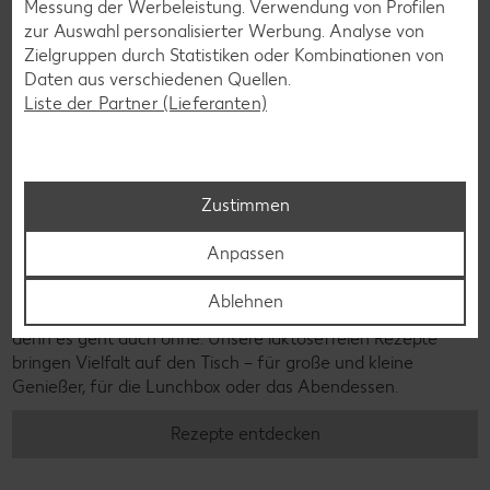
Messung der Werbeleistung. Verwendung von Profilen
zur Auswahl personalisierter Werbung. Analyse von
Zielgruppen durch Statistiken oder Kombinationen von
Daten aus verschiedenen Quellen.
Liste der Partner (Lieferanten)
Zustimmen
Anpassen
Laktosefreie Rezepte
Ablehnen
Laktoseintoleranz muss dich kulinarisch nicht ausbremsen,
denn es geht auch ohne. Unsere laktosefreien Rezepte
bringen Vielfalt auf den Tisch – für große und kleine
Genießer, für die Lunchbox oder das Abendessen.
Rezepte entdecken