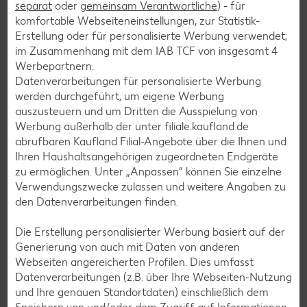
Fisch-Rezepte
separat
oder
gemeinsam Verantwortliche
) - für
komfortable Webseiteneinstellungen, zur Statistik-
Geflügel-Rezepte
Erstellung oder für personalisierte Werbung verwendet;
Lamm-Rezepte
im Zusammenhang mit dem IAB TCF von insgesamt
4
Werbepartnern.
Grill-Rezepte
Datenverarbeitungen für personalisierte Werbung
werden durchgeführt, um eigene Werbung
auszusteuern und um Dritten die Ausspielung von
Muffin-Rezepte
Werbung außerhalb der unter filiale.kaufland.de
Apfelkuchen-Rezepte
abrufbaren Kaufland Filial-Angebote über die Ihnen und
Ihren Haushaltsangehörigen zugeordneten Endgeräte
Schokokuchen-Rezepte
zu ermöglichen. Unter „Anpassen“ können Sie einzelne
Torten-Rezepte
Verwendungszwecke zulassen und weitere Angaben zu
den Datenverarbeitungen finden.
Eis-Rezepte
Pfannkuchen-Rezepte
Die Erstellung personalisierter Werbung basiert auf der
Generierung von auch mit Daten von anderen
Plätzchen-Rezepte
Webseiten angereicherten Profilen. Dies umfasst
Datenverarbeitungen (z.B. über Ihre Webseiten-Nutzung
und Ihre genauen Standortdaten) einschließlich dem
Smoothie-Rezepte