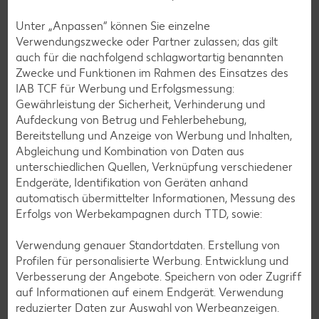
Unter „Anpassen“ können Sie einzelne
Verwendungszwecke oder Partner zulassen; das gilt
auch für die nachfolgend schlagwortartig benannten
Zwecke und Funktionen im Rahmen des Einsatzes des
IAB TCF für Werbung und Erfolgsmessung:
Gewährleistung der Sicherheit, Verhinderung und
Aufdeckung von Betrug und Fehlerbehebung,
Bereitstellung und Anzeige von Werbung und Inhalten,
Glutenfreie Rezepte
Abgleichung und Kombination von Daten aus
unterschiedlichen Quellen, Verknüpfung verschiedener
Wer auf Gluten verzichtet, muss nicht automatisch auf
Endgeräte, Identifikation von Geräten anhand
Vielfalt und Geschmack verzichten. Ob süß oder herzhaft –
automatisch übermittelter Informationen, Messung des
mit unseren glutenfreien Rezepten zauberst du dir Gerichte,
Erfolgs von Werbekampagnen durch TTD, sowie:
die nicht nur verträglich, sondern auch richtig lecker sind.
Verwendung genauer Standortdaten. Erstellung von
Rezepte entdecken
Profilen für personalisierte Werbung. Entwicklung und
Verbesserung der Angebote. Speichern von oder Zugriff
auf Informationen auf einem Endgerät. Verwendung
reduzierter Daten zur Auswahl von Werbeanzeigen.