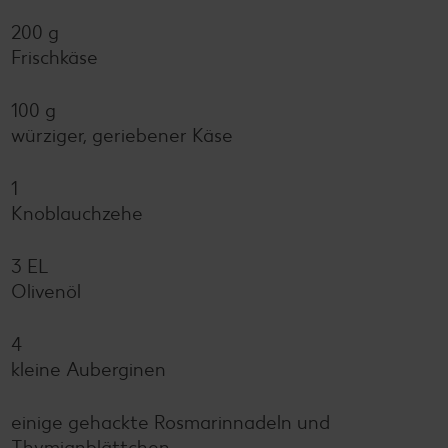
200 g
Frischkäse
100 g
würziger, geriebener Käse
1
Knoblauchzehe
3 EL
Olivenöl
4
kleine Auberginen
einige gehackte Rosmarinnadeln und
Thymianblättchen