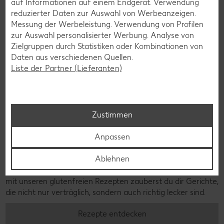
auf Informationen auf einem Endgerät. Verwendung
reduzierter Daten zur Auswahl von Werbeanzeigen.
Messung der Werbeleistung. Verwendung von Profilen
zur Auswahl personalisierter Werbung. Analyse von
Zielgruppen durch Statistiken oder Kombinationen von
Daten aus verschiedenen Quellen.
Liste der Partner (Lieferanten)
Zustimmen
Anpassen
Glutenfreie Rezepte
Ablehnen
Wer auf Gluten verzichtet, muss nicht automatisch auf
Vielfalt und Geschmack verzichten. Ob süß oder herzhaft –
mit unseren glutenfreien Rezepten zauberst du dir Gerichte,
die nicht nur verträglich, sondern auch richtig lecker sind.
Rezepte entdecken