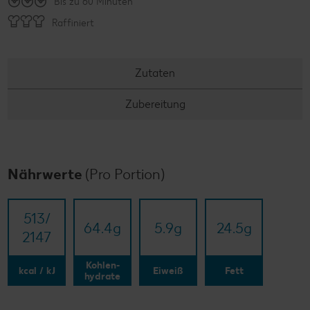
Bis zu 60 Minuten
Raffiniert
Zutaten
Zubereitung
Nährwerte
(Pro Portion)
513/​
64.4
g
5.9
g
24.5
g
2147
Kohlen-
kcal / kJ
Eiweiß
Fett
hydrate