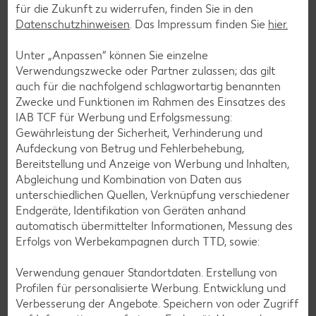
Plätzchen-Rezepte
für die Zukunft zu widerrufen, finden Sie in den
Datenschutzhinweisen
. Das Impressum finden Sie
hier.
Smoothie-Rezepte
Unter „Anpassen“ können Sie einzelne
Bowle-Rezepte
Verwendungszwecke oder Partner zulassen; das gilt
auch für die nachfolgend schlagwortartig benannten
Cocktail-Rezepte
Zwecke und Funktionen im Rahmen des Einsatzes des
Avocado-Rezepte
IAB TCF für Werbung und Erfolgsmessung:
Gewährleistung der Sicherheit, Verhinderung und
Erdbeer-Rezepte
Aufdeckung von Betrug und Fehlerbehebung,
Blaubeer-Rezepte
Bereitstellung und Anzeige von Werbung und Inhalten,
Abgleichung und Kombination von Daten aus
Bananen-Rezepte
unterschiedlichen Quellen, Verknüpfung verschiedener
Endgeräte, Identifikation von Geräten anhand
automatisch übermittelter Informationen, Messung des
Erfolgs von Werbekampagnen durch TTD, sowie:
Zurück zu allen Rezepten
Verwendung genauer Standortdaten. Erstellung von
Profilen für personalisierte Werbung. Entwicklung und
Verbesserung der Angebote. Speichern von oder Zugriff