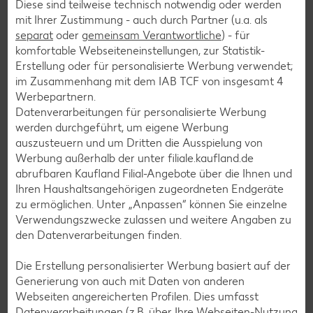
Diese sind teilweise technisch notwendig oder werden
mit Ihrer Zustimmung - auch durch Partner (u.a. als
Weitere interessante
separat
oder
gemeinsam Verantwortliche
) - für
Rezeptkategorien
komfortable Webseiteneinstellungen, zur Statistik-
Erstellung oder für personalisierte Werbung verwendet;
im Zusammenhang mit dem IAB TCF von insgesamt
4
Werbepartnern.
Datenverarbeitungen für personalisierte Werbung
Burger-Rezepte
werden durchgeführt, um eigene Werbung
Pizza-Rezepte
auszusteuern und um Dritten die Ausspielung von
Werbung außerhalb der unter filiale.kaufland.de
Pasta-Rezepte
abrufbaren Kaufland Filial-Angebote über die Ihnen und
Sushi-Rezepte
Ihren Haushaltsangehörigen zugeordneten Endgeräte
zu ermöglichen. Unter „Anpassen“ können Sie einzelne
Raclette-Rezepte
Verwendungszwecke zulassen und weitere Angaben zu
Flammkuchen-Rezepte
den Datenverarbeitungen finden.
Frühstücksrezepte
Die Erstellung personalisierter Werbung basiert auf der
Generierung von auch mit Daten von anderen
Webseiten angereicherten Profilen. Dies umfasst
Salat-Rezepte
Datenverarbeitungen (z.B. über Ihre Webseiten-Nutzung