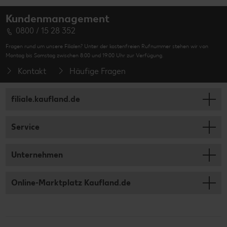
Kundenmanagement
0800 / 15 28 352
Fragen rund um unsere Filialen? Unter der kostenfreien Rufnummer stehen wir von
Montag bis Samstag zwischen 8:00 und 19:00 Uhr zur Verfügung.
Kontakt
Häufige Fragen
filiale.kaufland.de
Service
Unternehmen
Online-Marktplatz Kaufland.de