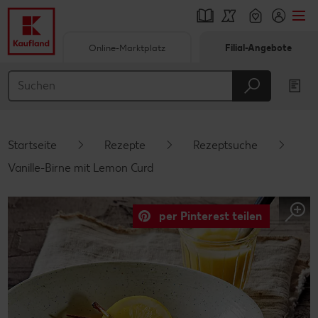
Online-Marktplatz
Filial-Angebote
Springe zu
Hauptinhalt
Footer
Startseite
Rezepte
Rezeptsuche
Schwebender Seitenbereich
Vanille-Birne mit Lemon Curd
per Pinterest teilen