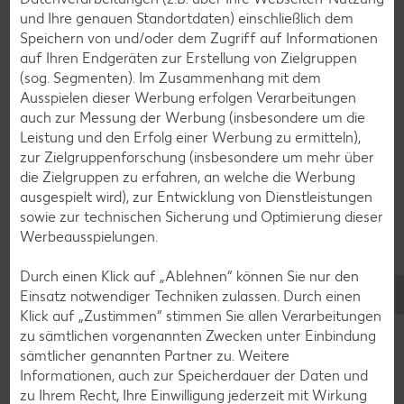
Spargel-Rezepte
und Ihre genauen Standortdaten) einschließlich dem
Speichern von und/oder dem Zugriff auf Informationen
Fleisch-Rezepte
auf Ihren Endgeräten zur Erstellung von Zielgruppen
Fisch-Rezepte
(sog. Segmenten). Im Zusammenhang mit dem
Ausspielen dieser Werbung erfolgen Verarbeitungen
Geflügel-Rezepte
auch zur Messung der Werbung (insbesondere um die
Lamm-Rezepte
Leistung und den Erfolg einer Werbung zu ermitteln),
zur Zielgruppenforschung (insbesondere um mehr über
Grill-Rezepte
die Zielgruppen zu erfahren, an welche die Werbung
ausgespielt wird), zur Entwicklung von Dienstleistungen
sowie zur technischen Sicherung und Optimierung dieser
Muffin-Rezepte
Werbeausspielungen.
Apfelkuchen-Rezepte
Durch einen Klick auf „Ablehnen“ können Sie nur den
Schokokuchen-Rezepte
Einsatz notwendiger Techniken zulassen. Durch einen
Torten-Rezepte
Klick auf „Zustimmen“ stimmen Sie allen Verarbeitungen
zu sämtlichen vorgenannten Zwecken unter Einbindung
Eis-Rezepte
sämtlicher genannten Partner zu. Weitere
Pfannkuchen-Rezepte
Informationen, auch zur Speicherdauer der Daten und
zu Ihrem Recht, Ihre Einwilligung jederzeit mit Wirkung