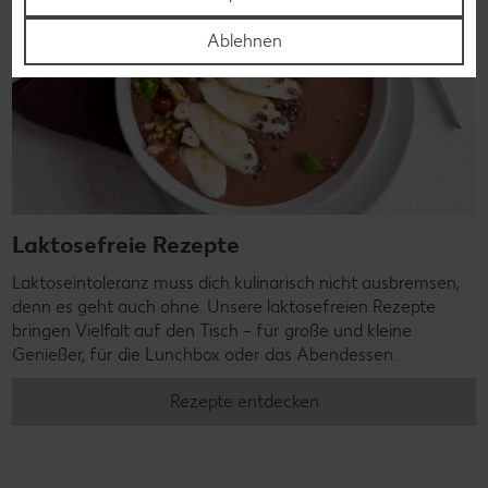
Ablehnen
Laktosefreie Rezepte
Laktoseintoleranz muss dich kulinarisch nicht ausbremsen,
denn es geht auch ohne. Unsere laktosefreien Rezepte
bringen Vielfalt auf den Tisch – für große und kleine
Genießer, für die Lunchbox oder das Abendessen.
Rezepte entdecken