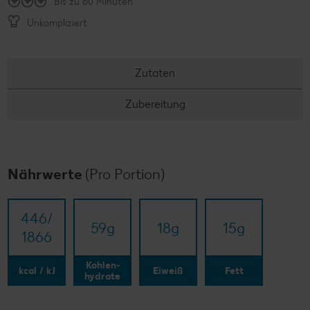
Bis zu 60 Minuten
Unkompliziert
Zutaten
Zubereitung
Nährwerte
(Pro Portion)
446/​
59
g
18
g
15
g
1866
Kohlen-
kcal / kJ
Eiweiß
Fett
hydrate