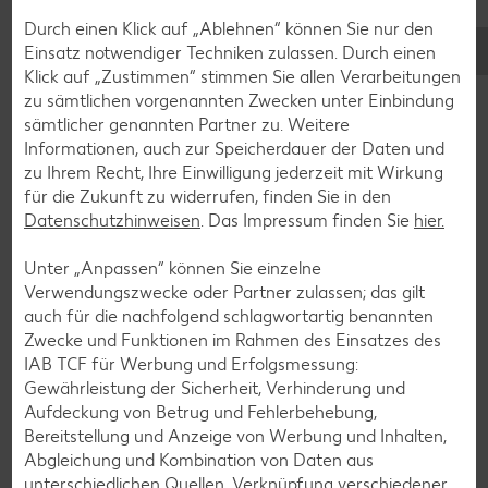
Cocktail-Rezepte
Durch einen Klick auf „Ablehnen“ können Sie nur den
Einsatz notwendiger Techniken zulassen. Durch einen
Avocado-Rezepte
Klick auf „Zustimmen“ stimmen Sie allen Verarbeitungen
Erdbeer-Rezepte
zu sämtlichen vorgenannten Zwecken unter Einbindung
sämtlicher genannten Partner zu. Weitere
Blaubeer-Rezepte
Informationen, auch zur Speicherdauer der Daten und
Bananen-Rezepte
zu Ihrem Recht, Ihre Einwilligung jederzeit mit Wirkung
für die Zukunft zu widerrufen, finden Sie in den
Datenschutzhinweisen
. Das Impressum finden Sie
hier.
Unter „Anpassen“ können Sie einzelne
Zurück zu allen Rezepten
Verwendungszwecke oder Partner zulassen; das gilt
auch für die nachfolgend schlagwortartig benannten
Zwecke und Funktionen im Rahmen des Einsatzes des
IAB TCF für Werbung und Erfolgsmessung:
Gewährleistung der Sicherheit, Verhinderung und
Aufdeckung von Betrug und Fehlerbehebung,
Bereitstellung und Anzeige von Werbung und Inhalten,
Abgleichung und Kombination von Daten aus
unterschiedlichen Quellen, Verknüpfung verschiedener