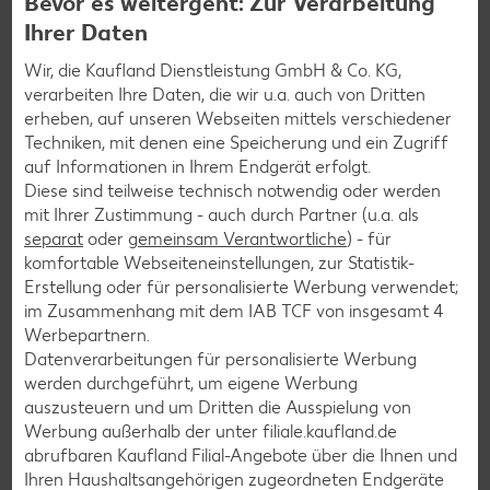
Bevor es weitergeht: Zur Verarbeitung
Ihrer Daten
Burger-Rezepte
Wir, die Kaufland Dienstleistung GmbH & Co. KG,
verarbeiten Ihre Daten, die wir u.a. auch von Dritten
Pizza-Rezepte
erheben, auf unseren Webseiten mittels verschiedener
Pasta-Rezepte
Techniken, mit denen eine Speicherung und ein Zugriff
auf Informationen in Ihrem Endgerät erfolgt.
Sushi-Rezepte
Diese sind teilweise technisch notwendig oder werden
Raclette-Rezepte
mit Ihrer Zustimmung - auch durch Partner (u.a. als
separat
oder
gemeinsam Verantwortliche
) - für
Flammkuchen-Rezepte
komfortable Webseiteneinstellungen, zur Statistik-
Frühstücksrezepte
Erstellung oder für personalisierte Werbung verwendet;
im Zusammenhang mit dem IAB TCF von insgesamt
4
Werbepartnern.
Salat-Rezepte
Datenverarbeitungen für personalisierte Werbung
werden durchgeführt, um eigene Werbung
Spargel-Rezepte
auszusteuern und um Dritten die Ausspielung von
Fleisch-Rezepte
Werbung außerhalb der unter filiale.kaufland.de
abrufbaren Kaufland Filial-Angebote über die Ihnen und
Fisch-Rezepte
Ihren Haushaltsangehörigen zugeordneten Endgeräte