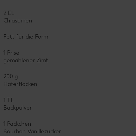
2 EL
Chiasamen
Fett für die Form
1 Prise
gemahlener Zimt
200 g
Haferflocken
1 TL
Backpulver
1 Päckchen
Bourbon Vanillezucker