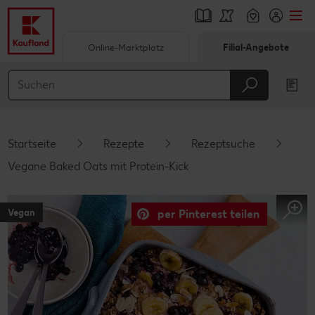
Online-Marktplatz
Filial-Angebote
Springe zu
Hauptinhalt
Footer
Startseite
Rezepte
Rezeptsuche
Schwebender Seitenbereich
Vegane Baked Oats mit Protein-Kick
Vegan
per Pinterest teilen