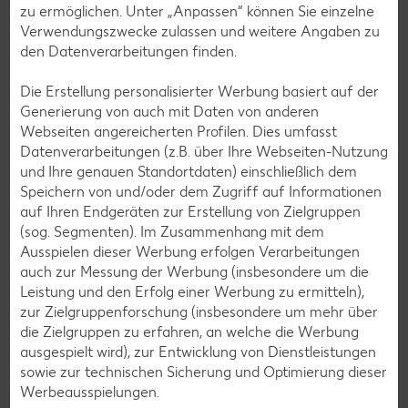
Geflügel-Rezepte
zu ermöglichen. Unter „Anpassen“ können Sie einzelne
Verwendungszwecke zulassen und weitere Angaben zu
Lamm-Rezepte
den Datenverarbeitungen finden.
Grill-Rezepte
Die Erstellung personalisierter Werbung basiert auf der
Generierung von auch mit Daten von anderen
Muffin-Rezepte
Webseiten angereicherten Profilen. Dies umfasst
Datenverarbeitungen (z.B. über Ihre Webseiten-Nutzung
Apfelkuchen-Rezepte
und Ihre genauen Standortdaten) einschließlich dem
Schokokuchen-Rezepte
Speichern von und/oder dem Zugriff auf Informationen
auf Ihren Endgeräten zur Erstellung von Zielgruppen
Torten-Rezepte
(sog. Segmenten). Im Zusammenhang mit dem
Eis-Rezepte
Ausspielen dieser Werbung erfolgen Verarbeitungen
auch zur Messung der Werbung (insbesondere um die
Pfannkuchen-Rezepte
Leistung und den Erfolg einer Werbung zu ermitteln),
Plätzchen-Rezepte
zur Zielgruppenforschung (insbesondere um mehr über
die Zielgruppen zu erfahren, an welche die Werbung
ausgespielt wird), zur Entwicklung von Dienstleistungen
Smoothie-Rezepte
sowie zur technischen Sicherung und Optimierung dieser
Werbeausspielungen.
Bowle-Rezepte