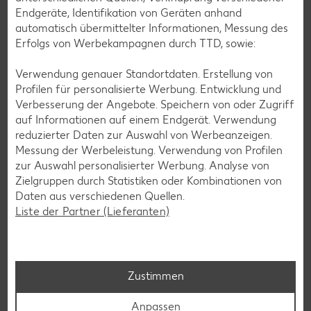
Endgeräte, Identifikation von Geräten anhand
automatisch übermittelter Informationen, Messung des
Erfolgs von Werbekampagnen durch TTD, sowie:
Verwendung genauer Standortdaten. Erstellung von
Profilen für personalisierte Werbung. Entwicklung und
Verbesserung der Angebote. Speichern von oder Zugriff
Glutenfreie Rezepte
auf Informationen auf einem Endgerät. Verwendung
reduzierter Daten zur Auswahl von Werbeanzeigen.
Wer auf Gluten verzichtet, muss nicht automatisch auf
Messung der Werbeleistung. Verwendung von Profilen
Vielfalt und Geschmack verzichten. Ob süß oder herzhaft –
zur Auswahl personalisierter Werbung. Analyse von
mit unseren glutenfreien Rezepten zauberst du dir Gerichte,
Zielgruppen durch Statistiken oder Kombinationen von
die nicht nur verträglich, sondern auch richtig lecker sind.
Daten aus verschiedenen Quellen.
Liste der Partner (Lieferanten)
Rezepte entdecken
Zustimmen
Anpassen