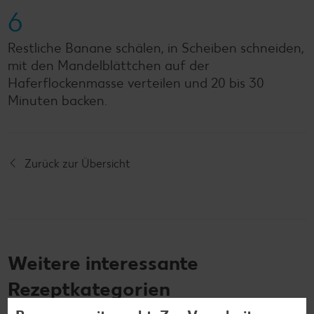
6
Restliche Banane schälen, in Scheiben schneiden,
mit den Mandelblättchen auf der
Haferflockenmasse verteilen und 20 bis 30
Minuten backen.
Zurück zur Übersicht
Weitere interessante
Rezeptkategorien