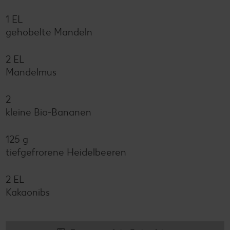
1 EL
gehobelte Mandeln
2 EL
Mandelmus
2
kleine Bio-Bananen
125 g
tiefgefrorene Heidelbeeren
2 EL
Kakaonibs