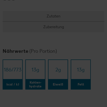
Zutaten
Zubereitung
Nährwerte
(Pro Portion)
186/​773
13
g
2
g
13
g
Kohlen-
kcal / kJ
Eiweiß
Fett
hydrate