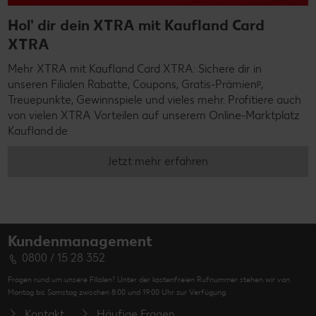
Hol' dir dein XTRA mit Kaufland Card
XTRA
Mehr XTRA mit Kaufland Card XTRA: Sichere dir in
unseren Filialen Rabatte, Coupons, Gratis-Prämienᵖ,
Treuepunkte, Gewinnspiele und vieles mehr. Profitiere auch
von vielen XTRA Vorteilen auf unserem Online-Marktplatz
Kaufland.de
Jetzt mehr erfahren
Kundenmanagement
0800 / 15 28 352
Fragen rund um unsere Filialen? Unter der kostenfreien Rufnummer stehen wir von
Montag bis Samstag zwischen 8:00 und 19:00 Uhr zur Verfügung.
Kontakt
Häufige Fragen