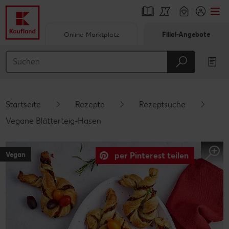
Online-Marktplatz
Filial-Angebote
Springe zu
Hauptinhalt
Footer
Startseite
Rezepte
Rezeptsuche
Schwebender Seitenbereich
Vegane Blätterteig-Hasen
Vegan
per Pinterest teilen