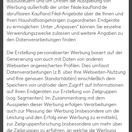
auszusteuern und um Dritten die Ausspielung von
Lamm-Rezepte
Werbung außerhalb der unter filiale.kaufland.de
Grill-Rezepte
abrufbaren Kaufland Filial-Angebote über die Ihnen und
Ihren Haushaltsangehörigen zugeordneten Endgeräte
zu ermöglichen. Unter „Anpassen“ können Sie einzelne
Muffin-Rezepte
Verwendungszwecke zulassen und weitere Angaben zu
den Datenverarbeitungen finden.
Apfelkuchen-Rezepte
Schokokuchen-Rezepte
Die Erstellung personalisierter Werbung basiert auf der
Generierung von auch mit Daten von anderen
Torten-Rezepte
Webseiten angereicherten Profilen. Dies umfasst
Eis-Rezepte
Datenverarbeitungen (z.B. über Ihre Webseiten-Nutzung
und Ihre genauen Standortdaten) einschließlich dem
Pfannkuchen-Rezepte
Speichern von und/oder dem Zugriff auf Informationen
Plätzchen-Rezepte
auf Ihren Endgeräten zur Erstellung von Zielgruppen
(sog. Segmenten). Im Zusammenhang mit dem
Ausspielen dieser Werbung erfolgen Verarbeitungen
Smoothie-Rezepte
auch zur Messung der Werbung (insbesondere um die
Leistung und den Erfolg einer Werbung zu ermitteln),
Bowle-Rezepte
zur Zielgruppenforschung (insbesondere um mehr über
Cocktail-Rezepte
die Zielgruppen zu erfahren, an welche die Werbung