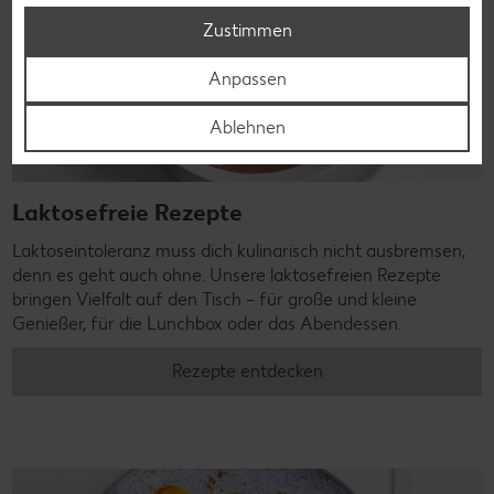
Zustimmen
Anpassen
Ablehnen
Laktosefreie Rezepte
Laktoseintoleranz muss dich kulinarisch nicht ausbremsen,
denn es geht auch ohne. Unsere laktosefreien Rezepte
bringen Vielfalt auf den Tisch – für große und kleine
Genießer, für die Lunchbox oder das Abendessen.
Rezepte entdecken