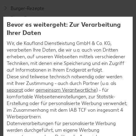
Burger-Rezepte
Pizza-Rezepte
Bevor es weitergeht: Zur Verarbeitung
Pasta-Rezepte
Ihrer Daten
Sushi-Rezepte
Wir, die Kaufland Dienstleistung GmbH & Co. KG,
Raclette-Rezepte
verarbeiten Ihre Daten, die wir u.a. auch von Dritten
erheben, auf unseren Webseiten mittels verschiedener
Flammkuchen-Rezepte
Techniken, mit denen eine Speicherung und ein Zugriff
Frühstücksrezepte
auf Informationen in Ihrem Endgerät erfolgt.
Diese sind teilweise technisch notwendig oder werden
mit Ihrer Zustimmung - auch durch Partner (u.a. als
Salat-Rezepte
separat
oder
gemeinsam Verantwortliche
) - für
komfortable Webseiteneinstellungen, zur Statistik-
Spargel-Rezepte
Erstellung oder für personalisierte Werbung verwendet;
Fleisch-Rezepte
im Zusammenhang mit dem IAB TCF von insgesamt
4
Werbepartnern.
Fisch-Rezepte
Datenverarbeitungen für personalisierte Werbung
Geflügel-Rezepte
werden durchgeführt, um eigene Werbung