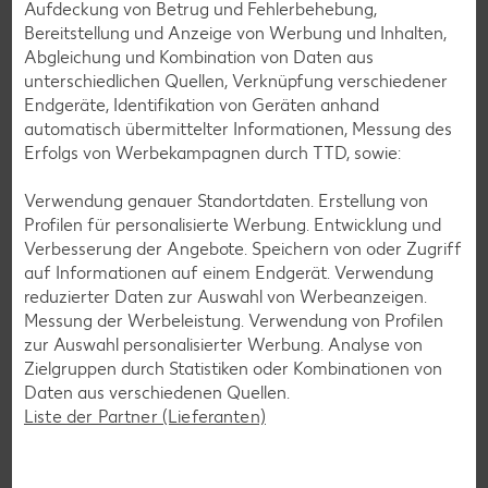
Aufdeckung von Betrug und Fehlerbehebung,
Bereitstellung und Anzeige von Werbung und Inhalten,
Abgleichung und Kombination von Daten aus
unterschiedlichen Quellen, Verknüpfung verschiedener
Endgeräte, Identifikation von Geräten anhand
automatisch übermittelter Informationen, Messung des
Glutenfreie Rezepte
Erfolgs von Werbekampagnen durch TTD, sowie:
Wer auf Gluten verzichtet, muss nicht automatisch auf
Verwendung genauer Standortdaten. Erstellung von
Vielfalt und Geschmack verzichten. Ob süß oder herzhaft –
Profilen für personalisierte Werbung. Entwicklung und
mit unseren glutenfreien Rezepten zauberst du dir Gerichte,
Verbesserung der Angebote. Speichern von oder Zugriff
die nicht nur verträglich, sondern auch richtig lecker sind.
auf Informationen auf einem Endgerät. Verwendung
reduzierter Daten zur Auswahl von Werbeanzeigen.
Rezepte entdecken
Messung der Werbeleistung. Verwendung von Profilen
zur Auswahl personalisierter Werbung. Analyse von
Zielgruppen durch Statistiken oder Kombinationen von
Daten aus verschiedenen Quellen.
Liste der Partner (Lieferanten)