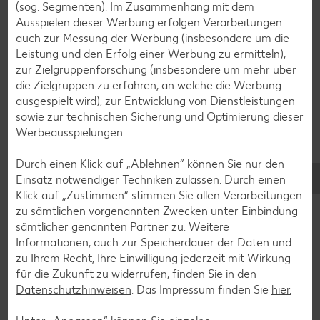
(sog. Segmenten). Im Zusammenhang mit dem
Ausspielen dieser Werbung erfolgen Verarbeitungen
Grill-Rezepte
auch zur Messung der Werbung (insbesondere um die
Leistung und den Erfolg einer Werbung zu ermitteln),
zur Zielgruppenforschung (insbesondere um mehr über
Muffin-Rezepte
die Zielgruppen zu erfahren, an welche die Werbung
Apfelkuchen-Rezepte
ausgespielt wird), zur Entwicklung von Dienstleistungen
sowie zur technischen Sicherung und Optimierung dieser
Schokokuchen-Rezepte
Werbeausspielungen.
Torten-Rezepte
Durch einen Klick auf „Ablehnen“ können Sie nur den
Eis-Rezepte
Einsatz notwendiger Techniken zulassen. Durch einen
Pfannkuchen-Rezepte
Klick auf „Zustimmen“ stimmen Sie allen Verarbeitungen
zu sämtlichen vorgenannten Zwecken unter Einbindung
Plätzchen-Rezepte
sämtlicher genannten Partner zu. Weitere
Informationen, auch zur Speicherdauer der Daten und
zu Ihrem Recht, Ihre Einwilligung jederzeit mit Wirkung
Smoothie-Rezepte
für die Zukunft zu widerrufen, finden Sie in den
Bowle-Rezepte
Datenschutzhinweisen
. Das Impressum finden Sie
hier.
Cocktail-Rezepte