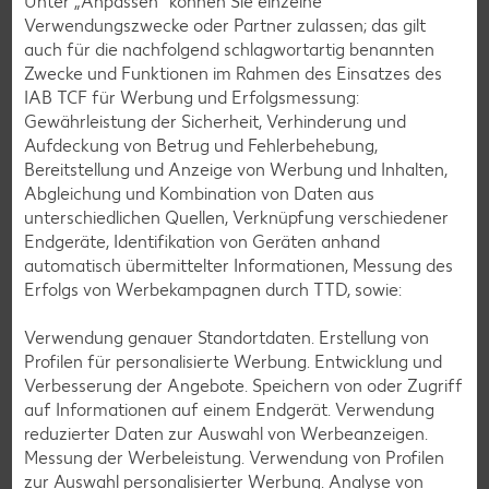
Unter „Anpassen“ können Sie einzelne
Avocado-Rezepte
Verwendungszwecke oder Partner zulassen; das gilt
auch für die nachfolgend schlagwortartig benannten
Erdbeer-Rezepte
Zwecke und Funktionen im Rahmen des Einsatzes des
Blaubeer-Rezepte
IAB TCF für Werbung und Erfolgsmessung:
Gewährleistung der Sicherheit, Verhinderung und
Bananen-Rezepte
Aufdeckung von Betrug und Fehlerbehebung,
Bereitstellung und Anzeige von Werbung und Inhalten,
Abgleichung und Kombination von Daten aus
unterschiedlichen Quellen, Verknüpfung verschiedener
Zurück zu allen Rezepten
Endgeräte, Identifikation von Geräten anhand
automatisch übermittelter Informationen, Messung des
Erfolgs von Werbekampagnen durch TTD, sowie:
Verwendung genauer Standortdaten. Erstellung von
Profilen für personalisierte Werbung. Entwicklung und
Verbesserung der Angebote. Speichern von oder Zugriff
auf Informationen auf einem Endgerät. Verwendung
reduzierter Daten zur Auswahl von Werbeanzeigen.
Messung der Werbeleistung. Verwendung von Profilen
zur Auswahl personalisierter Werbung. Analyse von