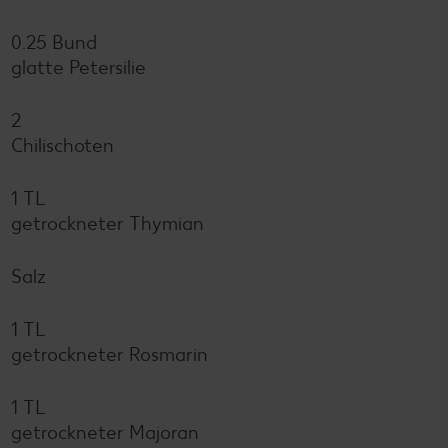
0.25 Bund
glatte Petersilie
2
Chilischoten
1 TL
getrockneter Thymian
Salz
1 TL
getrockneter Rosmarin
1 TL
getrockneter Majoran