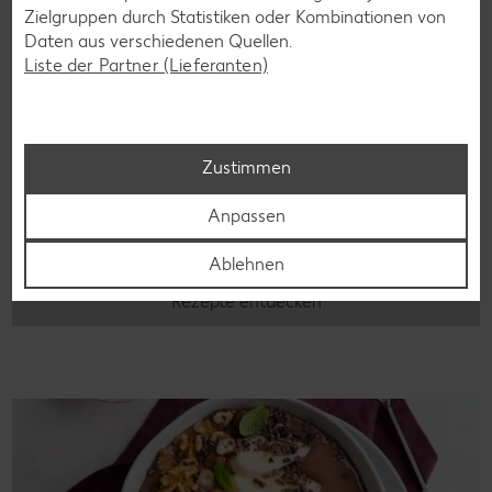
Zielgruppen durch Statistiken oder Kombinationen von
Daten aus verschiedenen Quellen.
Liste der Partner (Lieferanten)
Glutenfreie Rezepte
Zustimmen
Wer auf Gluten verzichtet, muss nicht automatisch auf
Vielfalt und Geschmack verzichten. Ob süß oder herzhaft –
Anpassen
mit unseren glutenfreien Rezepten zauberst du dir Gerichte,
die nicht nur verträglich, sondern auch richtig lecker sind.
Ablehnen
Rezepte entdecken