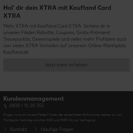
Hol' dir dein XTRA mit Kaufland Card
XTRA
Mehr XTRA mit Kaufland Card XTRA: Sichere dir in
unseren Filialen Rabatte, Coupons, Gratis-Prämienᵖ,
Treuepunkte, Gewinnspiele und vieles mehr. Profitiere auch
von vielen XTRA Vorteilen auf unserem Online-Marktplatz
Kaufland.de
Jetzt mehr erfahren
Kundenmanagement
0800 / 15 28 352
Fragen rund um unsere Filialen? Unter der kostenfreien Rufnummer stehen wir von
Montag bis Samstag zwischen 8:00 und 19:00 Uhr zur Verfügung.
Kontakt
Häufige Fragen