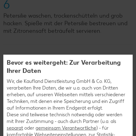
6
Petersilie waschen, trockenschütteln und grob
hacken. Spieße mit der Petersilie bestreuen und
mit Zitronensaft beträufelt servieren.
Zurück zur Übersicht
Bevor es weitergeht: Zur Verarbeitung
Ihrer Daten
Wir, die Kaufland Dienstleistung GmbH & Co. KG,
verarbeiten Ihre Daten, die wir u.a. auch von Dritten
erheben, auf unseren Webseiten mittels verschiedener
Weitere interessante
Techniken, mit denen eine Speicherung und ein Zugriff
auf Informationen in Ihrem Endgerät erfolgt.
Rezeptkategorien
Diese sind teilweise technisch notwendig oder werden
mit Ihrer Zustimmung - auch durch Partner (u.a. als
separat
oder
gemeinsam Verantwortliche
) - für
komfortable Webseiteneinstellungen, zur Statistik-