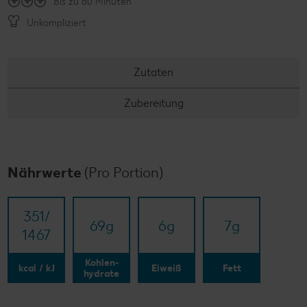
Bis zu 60 Minuten
Unkompliziert
Zutaten
Zubereitung
Nährwerte
(Pro Portion)
351/​
69
g
6
g
7
g
1467
Kohlen-
kcal / kJ
Eiweiß
Fett
hydrate