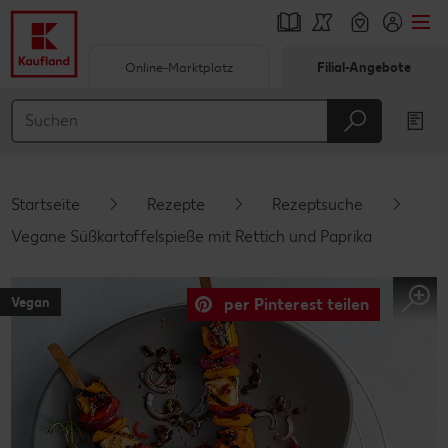
Online-Marktplatz
Filial-Angebote
Springe zu
Hauptinhalt
Footer
Startseite
Rezepte
Rezeptsuche
Schwebender Seitenbereich
Vegane Süßkartoffelspieße mit Rettich und Paprika
Vegan
per Pinterest teilen