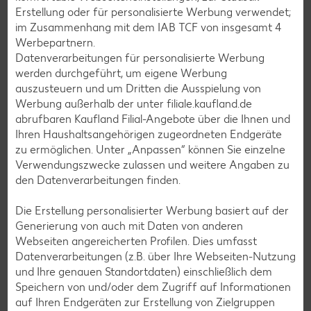
Erstellung oder für personalisierte Werbung verwendet;
Burger-Rezepte
im Zusammenhang mit dem IAB TCF von insgesamt
4
Pizza-Rezepte
Werbepartnern.
Datenverarbeitungen für personalisierte Werbung
Pasta-Rezepte
werden durchgeführt, um eigene Werbung
Sushi-Rezepte
auszusteuern und um Dritten die Ausspielung von
Werbung außerhalb der unter filiale.kaufland.de
Raclette-Rezepte
abrufbaren Kaufland Filial-Angebote über die Ihnen und
Flammkuchen-Rezepte
Ihren Haushaltsangehörigen zugeordneten Endgeräte
zu ermöglichen. Unter „Anpassen“ können Sie einzelne
Frühstücksrezepte
Verwendungszwecke zulassen und weitere Angaben zu
den Datenverarbeitungen finden.
Salat-Rezepte
Die Erstellung personalisierter Werbung basiert auf der
Spargel-Rezepte
Generierung von auch mit Daten von anderen
Webseiten angereicherten Profilen. Dies umfasst
Fleisch-Rezepte
Datenverarbeitungen (z.B. über Ihre Webseiten-Nutzung
Fisch-Rezepte
und Ihre genauen Standortdaten) einschließlich dem
Speichern von und/oder dem Zugriff auf Informationen
Geflügel-Rezepte
auf Ihren Endgeräten zur Erstellung von Zielgruppen
Lamm-Rezepte