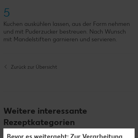
5
Kuchen auskühlen lassen, aus der Form nehmen
und mit Puderzucker bestreuen. Nach Wunsch
mit Mandelstiften garnieren und servieren.
Zurück zur Übersicht
Weitere interessante
Rezeptkategorien
Bevor es weitergeht: Zur Verarbeitung