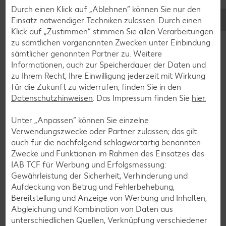
Cocktail-Rezepte
Durch einen Klick auf „Ablehnen“ können Sie nur den
Avocado-Rezepte
Einsatz notwendiger Techniken zulassen. Durch einen
Klick auf „Zustimmen“ stimmen Sie allen Verarbeitungen
Erdbeer-Rezepte
zu sämtlichen vorgenannten Zwecken unter Einbindung
Blaubeer-Rezepte
sämtlicher genannten Partner zu. Weitere
Informationen, auch zur Speicherdauer der Daten und
Bananen-Rezepte
zu Ihrem Recht, Ihre Einwilligung jederzeit mit Wirkung
für die Zukunft zu widerrufen, finden Sie in den
Datenschutzhinweisen
. Das Impressum finden Sie
hier.
Zurück zu allen Rezepten
Unter „Anpassen“ können Sie einzelne
Verwendungszwecke oder Partner zulassen; das gilt
auch für die nachfolgend schlagwortartig benannten
Zwecke und Funktionen im Rahmen des Einsatzes des
IAB TCF für Werbung und Erfolgsmessung:
Gewährleistung der Sicherheit, Verhinderung und
Aufdeckung von Betrug und Fehlerbehebung,
Bereitstellung und Anzeige von Werbung und Inhalten,
Abgleichung und Kombination von Daten aus
unterschiedlichen Quellen, Verknüpfung verschiedener