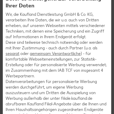
Ihrer Daten
Burger-Rezepte
Wir, die Kaufland Dienstleistung GmbH & Co. KG,
Pizza-Rezepte
verarbeiten Ihre Daten, die wir u.a. auch von Dritten
erheben, auf unseren Webseiten mittels verschiedener
Pasta-Rezepte
Techniken, mit denen eine Speicherung und ein Zugriff
Sushi-Rezepte
auf Informationen in Ihrem Endgerät erfolgt.
Diese sind teilweise technisch notwendig oder werden
Raclette-Rezepte
mit Ihrer Zustimmung - auch durch Partner (u.a. als
Flammkuchen-Rezepte
separat
oder
gemeinsam Verantwortliche
) - für
komfortable Webseiteneinstellungen, zur Statistik-
Frühstücksrezepte
Erstellung oder für personalisierte Werbung verwendet;
im Zusammenhang mit dem IAB TCF von insgesamt
4
Werbepartnern.
Salat-Rezepte
Datenverarbeitungen für personalisierte Werbung
Spargel-Rezepte
werden durchgeführt, um eigene Werbung
auszusteuern und um Dritten die Ausspielung von
Fleisch-Rezepte
Werbung außerhalb der unter filiale.kaufland.de
Fisch-Rezepte
abrufbaren Kaufland Filial-Angebote über die Ihnen und
Ihren Haushaltsangehörigen zugeordneten Endgeräte
Geflügel-Rezepte