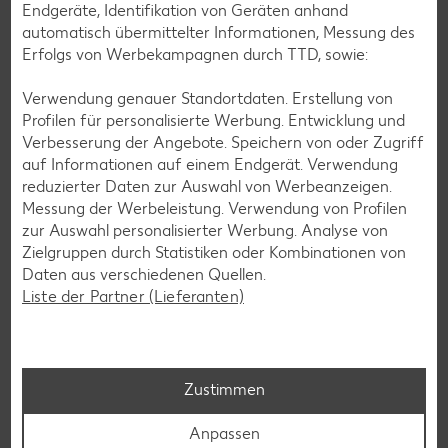
Endgeräte, Identifikation von Geräten anhand
automatisch übermittelter Informationen, Messung des
Erfolgs von Werbekampagnen durch TTD, sowie:
Verwendung genauer Standortdaten. Erstellung von
Profilen für personalisierte Werbung. Entwicklung und
Verbesserung der Angebote. Speichern von oder Zugriff
Glutenfreie Rezepte
auf Informationen auf einem Endgerät. Verwendung
reduzierter Daten zur Auswahl von Werbeanzeigen.
Wer auf Gluten verzichtet, muss nicht automatisch auf
Messung der Werbeleistung. Verwendung von Profilen
Vielfalt und Geschmack verzichten. Ob süß oder herzhaft –
zur Auswahl personalisierter Werbung. Analyse von
mit unseren glutenfreien Rezepten zauberst du dir Gerichte,
Zielgruppen durch Statistiken oder Kombinationen von
die nicht nur verträglich, sondern auch richtig lecker sind.
Daten aus verschiedenen Quellen.
Liste der Partner (Lieferanten)
Rezepte entdecken
Zustimmen
Anpassen