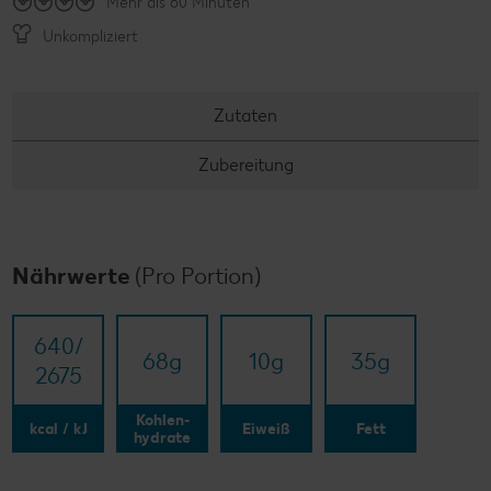
Mehr als 60 Minuten
Unkompliziert
Zutaten
Zubereitung
Nährwerte
(Pro Portion)
640/​
68
g
10
g
35
g
2675
Kohlen-
kcal / kJ
Eiweiß
Fett
hydrate