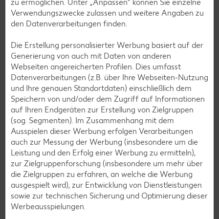
zu ermöglichen. Unter „Anpassen“ können Sie einzelne
Lamm-Rezepte
Verwendungszwecke zulassen und weitere Angaben zu
den Datenverarbeitungen finden.
Grill-Rezepte
Die Erstellung personalisierter Werbung basiert auf der
Generierung von auch mit Daten von anderen
Muffin-Rezepte
Webseiten angereicherten Profilen. Dies umfasst
Apfelkuchen-Rezepte
Datenverarbeitungen (z.B. über Ihre Webseiten-Nutzung
und Ihre genauen Standortdaten) einschließlich dem
Schokokuchen-Rezepte
Speichern von und/oder dem Zugriff auf Informationen
Torten-Rezepte
auf Ihren Endgeräten zur Erstellung von Zielgruppen
(sog. Segmenten). Im Zusammenhang mit dem
Eis-Rezepte
Ausspielen dieser Werbung erfolgen Verarbeitungen
Pfannkuchen-Rezepte
auch zur Messung der Werbung (insbesondere um die
Leistung und den Erfolg einer Werbung zu ermitteln),
Plätzchen-Rezepte
zur Zielgruppenforschung (insbesondere um mehr über
die Zielgruppen zu erfahren, an welche die Werbung
ausgespielt wird), zur Entwicklung von Dienstleistungen
Smoothie-Rezepte
sowie zur technischen Sicherung und Optimierung dieser
Bowle-Rezepte
Werbeausspielungen.