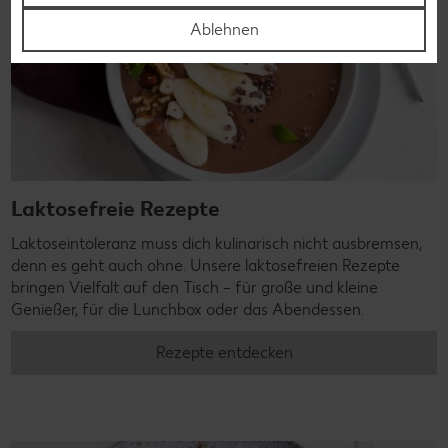
Ablehnen
Laktosefreie Rezepte
Laktoseintoleranz muss dich kulinarisch nicht ausbremsen,
denn es geht auch ohne. Unsere laktosefreien Rezepte
bringen Vielfalt auf den Tisch – für große und kleine
Genießer, für die Lunchbox oder das Abendessen.
Rezepte entdecken