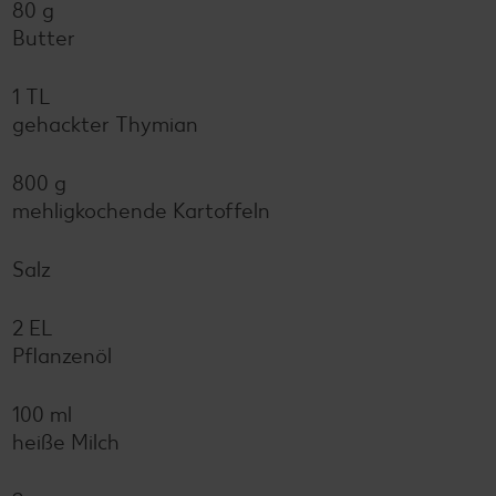
80 g
Butter
1 TL
gehackter Thymian
800 g
mehligkochende Kartoffeln
Salz
2 EL
Pflanzenöl
100 ml
heiße Milch