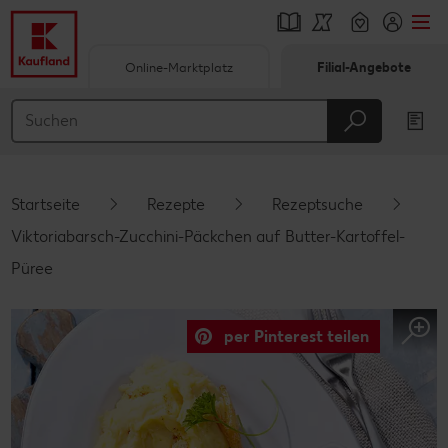
Online-Marktplatz
Filial-Angebote
Springe zu
Hauptinhalt
Footer
Startseite
Rezepte
Rezeptsuche
Schwebender Seitenbereich
Viktoriabarsch-Zucchini-Päckchen auf Butter-Kartoffel-
Püree
per Pinterest teilen