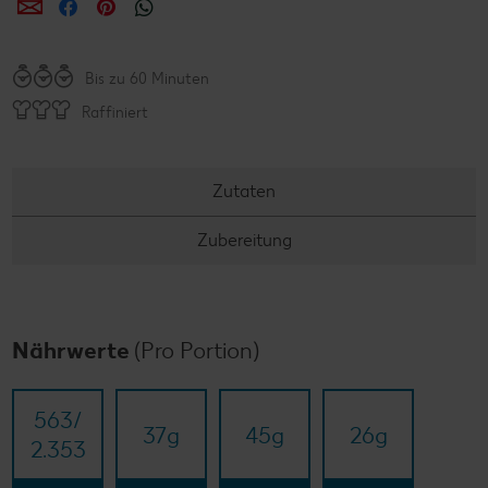
per E-Mail teilen
per Facebook teilen
per Pinterest teilen
per WhatsApp teilen
Bis zu 60 Minuten
Raffiniert
Zutaten
Zubereitung
Nährwerte
(Pro Portion)
563/​
37
g
45
g
26
g
2.353