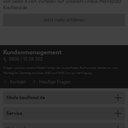
von vielen XTRA Vorteilen auf unserem Online-Marktplatz
Kaufland.de
Jetzt mehr erfahren
Kundenmanagement
0800 / 15 28 352
Fragen rund um unsere Filialen? Unter der kostenfreien Rufnummer stehen wir von
Montag bis Samstag zwischen 8:00 und 19:00 Uhr zur Verfügung.
Kontakt
Häufige Fragen
filiale.kaufland.de
Service