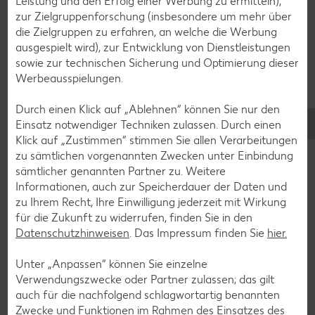
Leistung und den Erfolg einer Werbung zu ermitteln),
Schokokuchen-Rezepte
zur Zielgruppenforschung (insbesondere um mehr über
die Zielgruppen zu erfahren, an welche die Werbung
Torten-Rezepte
ausgespielt wird), zur Entwicklung von Dienstleistungen
Eis-Rezepte
sowie zur technischen Sicherung und Optimierung dieser
Werbeausspielungen.
Pfannkuchen-Rezepte
Plätzchen-Rezepte
Durch einen Klick auf „Ablehnen“ können Sie nur den
Einsatz notwendiger Techniken zulassen. Durch einen
Klick auf „Zustimmen“ stimmen Sie allen Verarbeitungen
Smoothie-Rezepte
zu sämtlichen vorgenannten Zwecken unter Einbindung
sämtlicher genannten Partner zu. Weitere
Bowle-Rezepte
Informationen, auch zur Speicherdauer der Daten und
Cocktail-Rezepte
zu Ihrem Recht, Ihre Einwilligung jederzeit mit Wirkung
für die Zukunft zu widerrufen, finden Sie in den
Avocado-Rezepte
Datenschutzhinweisen
. Das Impressum finden Sie
hier.
Erdbeer-Rezepte
Unter „Anpassen“ können Sie einzelne
Blaubeer-Rezepte
Verwendungszwecke oder Partner zulassen; das gilt
Bananen-Rezepte
auch für die nachfolgend schlagwortartig benannten
Zwecke und Funktionen im Rahmen des Einsatzes des