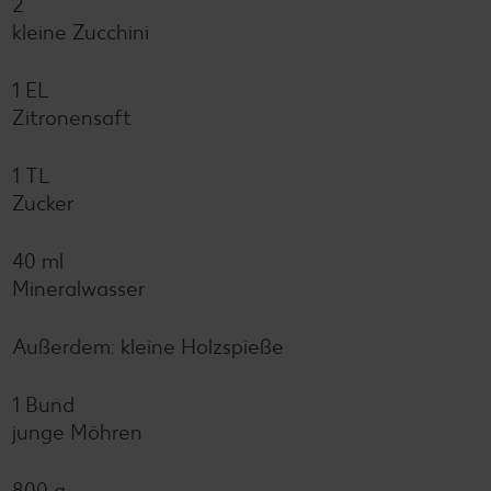
2
kleine Zucchini
1 EL
Zitronensaft
1 TL
Zucker
40 ml
Mineralwasser
Außerdem: kleine Holzspieße
1 Bund
junge Möhren
800 g