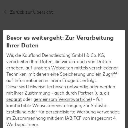
Zurück zur Übersicht
Bevor es weitergeht: Zur Verarbeitung
Ihrer Daten
Weitere interessante
Wir, die Kaufland Dienstleistung GmbH & Co. KG,
Rezeptkategorien
verarbeiten Ihre Daten, die wir u.a. auch von Dritten
erheben, auf unseren Webseiten mittels verschiedener
Techniken, mit denen eine Speicherung und ein Zugriff
auf Informationen in Ihrem Endgerät erfolgt.
Diese sind teilweise technisch notwendig oder werden
Burger-Rezepte
mit Ihrer Zustimmung - auch durch Partner (u.a. als
separat
oder
gemeinsam Verantwortliche
) - für
Pizza-Rezepte
komfortable Webseiteneinstellungen, zur Statistik-
Pasta-Rezepte
Erstellung oder für personalisierte Werbung verwendet;
im Zusammenhang mit dem IAB TCF von insgesamt
4
Sushi-Rezepte
Werbepartnern.