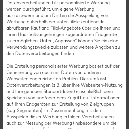
Raclette-Rezepte
Datenverarbeitungen für personalisierte Werbung
werden durchgeführt, um eigene Werbung
Flammkuchen-Rezepte
auszusteuern und um Dritten die Ausspielung von
Frühstücksrezepte
Werbung außerhalb der unter filiale.kaufland.de
abrufbaren Kaufland Filial-Angebote über die Ihnen und
Ihren Haushaltsangehörigen zugeordneten Endgeräte
Salat-Rezepte
zu ermöglichen. Unter „Anpassen“ können Sie einzelne
Verwendungszwecke zulassen und weitere Angaben zu
Spargel-Rezepte
den Datenverarbeitungen finden.
Fleisch-Rezepte
Die Erstellung personalisierter Werbung basiert auf der
Fisch-Rezepte
Generierung von auch mit Daten von anderen
Geflügel-Rezepte
Webseiten angereicherten Profilen. Dies umfasst
Datenverarbeitungen (z.B. über Ihre Webseiten-Nutzung
Lamm-Rezepte
und Ihre genauen Standortdaten) einschließlich dem
Grill-Rezepte
Speichern von und/oder dem Zugriff auf Informationen
auf Ihren Endgeräten zur Erstellung von Zielgruppen
(sog. Segmenten). Im Zusammenhang mit dem
Muffin-Rezepte
Ausspielen dieser Werbung erfolgen Verarbeitungen
auch zur Messung der Werbung (insbesondere um die
Apfelkuchen-Rezepte