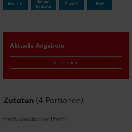
Kohlen-
kcal / kJ
Eiweiß
Fett
hydrate
Aktuelle Angebote
Jetzt sparen
Zutaten
(4 Portionen)
frisch gemahlener Pfeffer