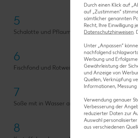
Durch einen Klick auf „A
auf „Zustimmen“ stimme
5
sämtlicher genannten Pa
Recht, Ihre Einwilligung 
Schalotte und Pflaumen in das verbliebene Br
Datenschutzhinweisen
.
Unter „Anpassen“ können
6
nachfolgend schlagwort
Werbung und Erfolgsme
Gewährleistung der Sich
Fischfond und Rotwein angießen, aufkochen un
und Anzeige von Werbun
Quellen, Verknüpfung ve
Informationen, Messung
7
Verwendung genauer Stan
Soße mit in Wasser angerührter Stärke binden 
Verbesserung der Angeb
reduzierter Daten zur A
Auswahl personalisierte
8
aus verschiedenen Quel