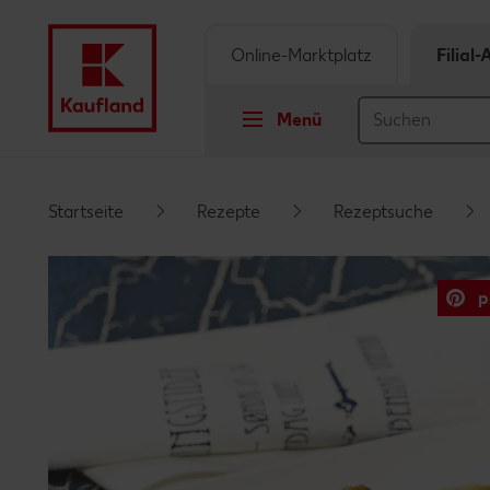
Online-Marktplatz
Filial
Menü
Springe zu
Startseite
Rezepte
Rezeptsuche
Hauptinhalt
p
Footer
Schwebender Seitenbereich