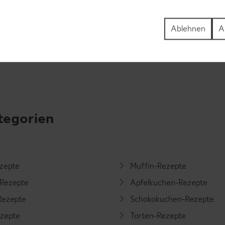
ße und Kartoffeln anrichten und servieren.
Ablehnen
A
tegorien
ezepte
Muffin-Rezepte
-Rezepte
Apfelkuchen-Rezepte
Rezepte
Schokokuchen-Rezepte
ezepte
Torten-Rezepte