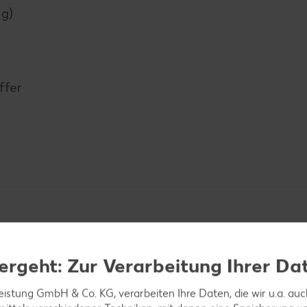
 g)
ffer
ergeht: Zur Verarbeitung Ihrer Da
leistung GmbH & Co. KG, verarbeiten Ihre Daten, die wir u.a. au
oße Würfel schneiden und in 2 EL heißen Öl 10 bis 15 