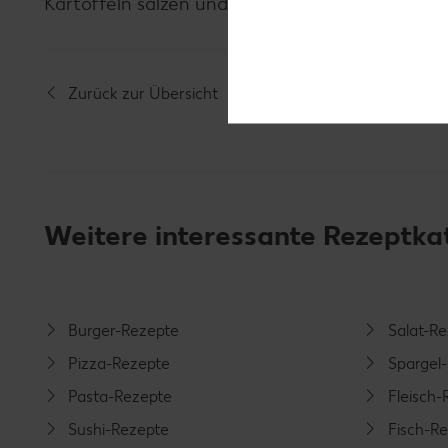
Kartoffeln salzen und pfeffern. Fischfilets, So
Zurück zur Übersicht
Weitere interessante Rezeptka
Burger-Rezepte
Salat-R
Pizza-Rezepte
Spargel
Pasta-Rezepte
Fleisch-
Sushi-Rezepte
Fisch-R