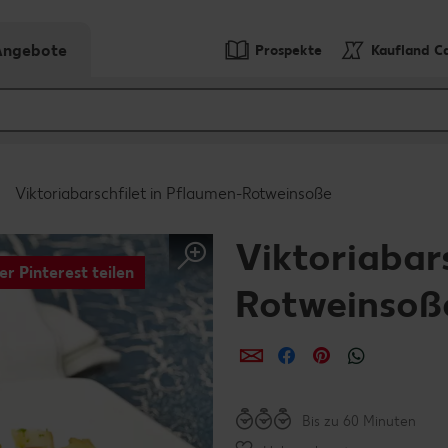
-Angebote
Prospekte
Kaufland C
Viktoriabarschfilet in Pflaumen-Rotweinsoße
Viktoriabar
er Pinterest teilen
Rotweinsoß
per E-Mail teilen
per Facebook teil
per Pinterest 
per What
Bis zu 60 Minuten