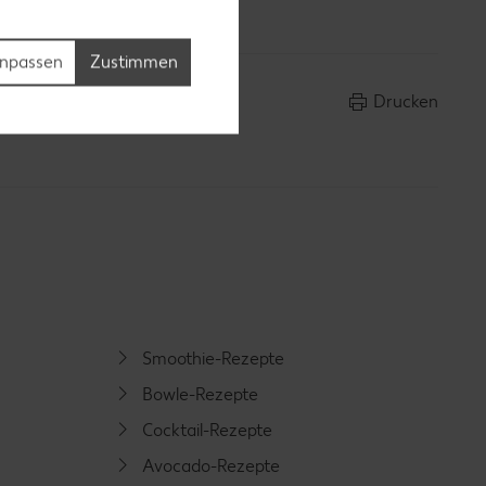
npassen
Zustimmen
Drucken
Smoothie-Rezepte
Bowle-Rezepte
Cocktail-Rezepte
Avocado-Rezepte