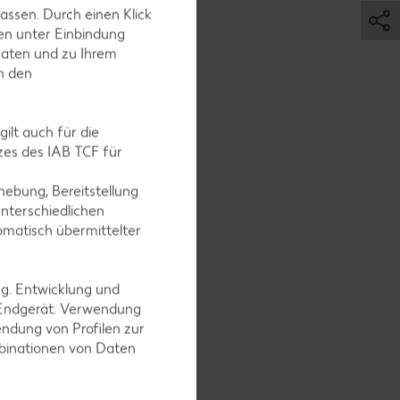
assen. Durch einen Klick
en unter Einbindung
Daten und zu Ihrem
in den
ilt auch für die
es des IAB TCF für
ebung, Bereitstellung
nterschiedlichen
omatisch übermittelter
ng. Entwicklung und
 Endgerät. Verwendung
ndung von Profilen zur
mbinationen von Daten