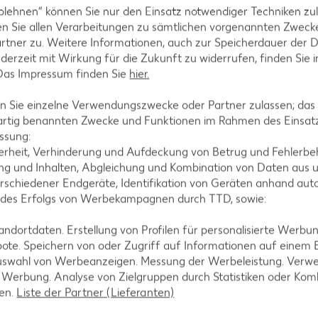
blehnen“ können Sie nur den Einsatz notwendiger Techniken zul
n Sie allen Verarbeitungen zu sämtlichen vorgenannten Zweck
rtner zu. Weitere Informationen, auch zur Speicherdauer der 
jederzeit mit Wirkung für die Zukunft zu widerrufen, finden Sie 
atfett geben und andünsten.
 Das Impressum finden Sie
hier.
 Sie einzelne Verwendungszwecke oder Partner zulassen; das g
artig benannten Zwecke und Funktionen im Rahmen des Einsatz
ssung:
erheit, Verhinderung und Aufdeckung von Betrug und Fehlerbeh
d einkochen lassen.
g und Inhalten, Abgleichung und Kombination von Daten aus u
rschiedener Endgeräte, Identifikation von Geräten anhand aut
 des Erfolgs von Werbekampagnen durch TTD, sowie:
dortdaten. Erstellung von Profilen für personalisierte Werbu
und mit Honig, Senf, Salz und Pfeffer abschmecken.
ote. Speichern von oder Zugriff auf Informationen auf einem
uswahl von Werbeanzeigen. Messung der Werbeleistung. Verwe
r Werbung. Analyse von Zielgruppen durch Statistiken oder Ko
len.
Liste der Partner (Lieferanten)