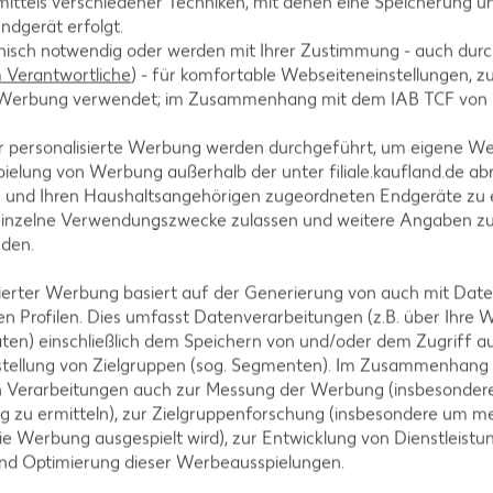
ittels verschiedener Techniken, mit denen eine Speicherung un
ndgerät erfolgt.
hnisch notwendig oder werden mit Ihrer Zustimmung - auch durch
Verantwortliche
) - für komfortable Webseiteneinstellungen, zur
te Werbung verwendet; im Zusammenhang mit dem IAB TCF von
itronensaft beträufeln. Dann rundherum salzen und i
r personalisierte Werbung werden durchgeführt, um eigene W
ielung von Werbung außerhalb der unter filiale.kaufland.de abr
n und Ihren Haushaltsangehörigen zugeordneten Endgeräte zu 
einzelne Verwendungszwecke zulassen und weitere Angaben z
nden.
isierter Werbung basiert auf der Generierung von auch mit Dat
rnen. Schalotte schälen und in Würfel, Pflaumen in 
n Profilen. Dies umfasst Datenverarbeitungen (z.B. über Ihre
ten) einschließlich dem Speichern von und/oder dem Zugriff a
stellung von Zielgruppen (sog. Segmenten). Im Zusammenhang
n Verarbeitungen auch zur Messung der Werbung (insbesondere
g zu ermitteln), zur Zielgruppenforschung (insbesondere um me
ie Werbung ausgespielt wird), zur Entwicklung von Dienstleistu
raten, in eine Auflaufform geben und im vorgeheizte
und Optimierung dieser Werbeausspielungen.