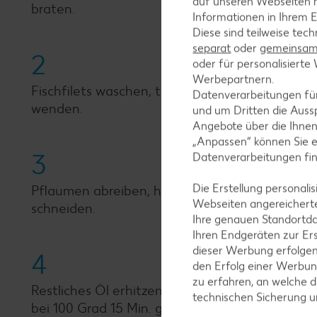
auf unseren Webseiten m
braten.
Informationen in Ihrem E
Diese sind teilweise tec
separat
oder
gemeinsam 
2
oder für personalisier
Werbepartnern.
Fischfilets waschen, trocken tupfen und mit Z
Datenverarbeitungen fü
wenden.
und um Dritten die Aussp
Angebote über die Ihne
„Anpassen“ können Sie 
3
Datenverarbeitungen fi
Die Erstellung personal
Pflaumen abreiben, halbieren und Steine entfe
Webseiten angereicherte
schneiden.
Ihre genauen Standortda
Ihren Endgeräten zur Er
dieser Werbung erfolge
4
den Erfolg einer Werbun
zu erfahren, an welche d
Restliches Öl erhitzen, Fisch hinzugeben, anb
technischen Sicherung 
bei 100 Grad 15 Min. garen.