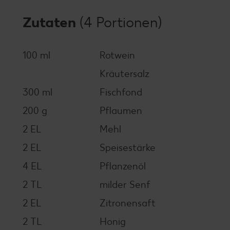
Zutaten
(4 Portionen)
100 ml
Rotwein
Kräutersalz
300 ml
Fischfond
200 g
Pflaumen
2 EL
Mehl
2 EL
Speisestärke
4 EL
Pflanzenöl
2 TL
milder Senf
2 EL
Zitronensaft
2 TL
Honig