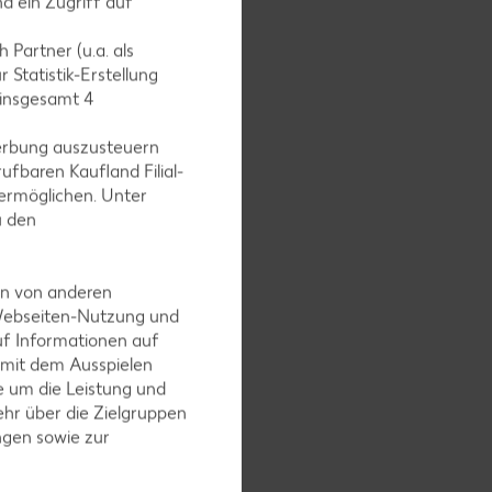
d ein Zugriff auf
 Partner (u.a. als
 Statistik-Erstellung
 insgesamt
4
n Mehl
erbung auszusteuern
ufbaren Kaufland Filial-
ermöglichen. Unter
u den
en von anderen
Spalten
 Webseiten-Nutzung und
uf Informationen auf
 mit dem Ausspielen
 um die Leistung und
hr über die Zielgruppen
ngen sowie zur
n Backofen