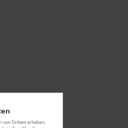
ten
ch von Dritten erheben,
Min.