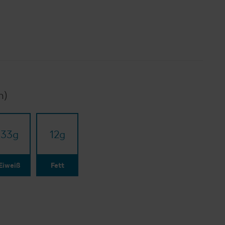
n)
33
g
12
g
Eiweiß
Fett