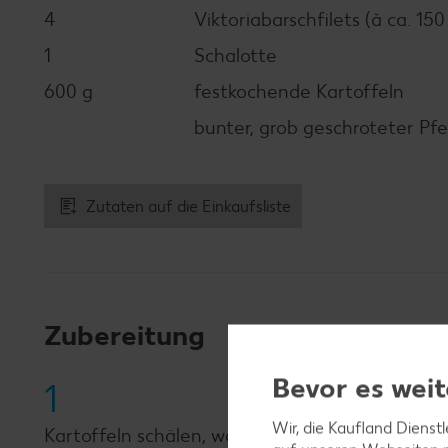
4
Viktoriabarschfilets (à ca. 150
1
Schalotte
600 g
festkochende Kartoffeln
bunter, grob geschroteter Pfe
Zutaten auf die Einkaufsliste
Zubereitung
Bevor es weit
1
Wir, die Kaufland Dienst
Kartoffeln schälen, waschen, in 1,5 x 1,5 cm gr