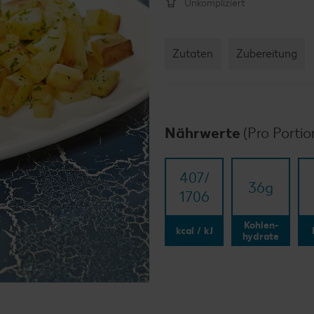
Unkompliziert
Zutaten
Zubereitung
Nährwerte
(Pro Portio
407/​
36
g
1706
Kohlen-
kcal / kJ
hydrate