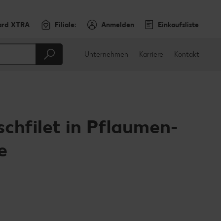
ard XTRA
Filiale:
Anmelden
Einkaufsliste
Unternehmen
Karriere
Kontakt
schfilet in Pflaumen-
e
en
teilen
sApp teilen