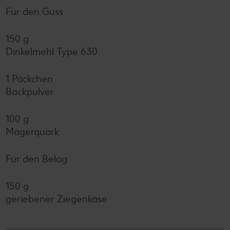
Für den Guss
150 g
Dinkelmehl Type 630
1 Päckchen
Backpulver
100 g
Magerquark
Für den Belag
150 g
geriebener Ziegenkäse