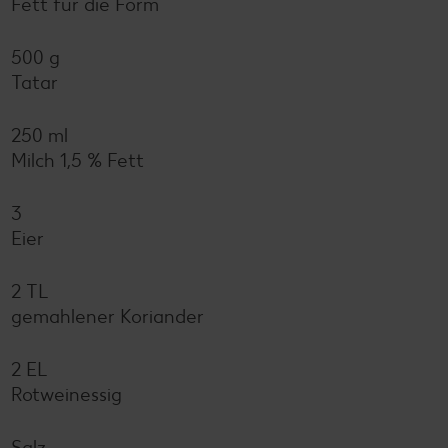
Fett für die Form
500 g
Tatar
250 ml
Milch 1,5 % Fett
3
Eier
2 TL
gemahlener Koriander
2 EL
Rotweinessig
Salz