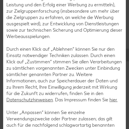
Apfelkuchen-Rezepte
Leistung und den Erfolg einer Werbung zu ermitteln),
zur Zielgruppenforschung (insbesondere um mehr über
Schokokuchen-Rezepte
die Zielgruppen zu erfahren, an welche die Werbung
Torten-Rezepte
ausgespielt wird), zur Entwicklung von Dienstleistungen
sowie zur technischen Sicherung und Optimierung dieser
Eis-Rezepte
Werbeausspielungen.
Pfannkuchen-Rezepte
Durch einen Klick auf „Ablehnen“ können Sie nur den
Plätzchen-Rezepte
Einsatz notwendiger Techniken zulassen. Durch einen
Klick auf „Zustimmen“ stimmen Sie allen Verarbeitungen
zu sämtlichen vorgenannten Zwecken unter Einbindung
Smoothie-Rezepte
sämtlicher genannten Partner zu. Weitere
Bowle-Rezepte
Informationen, auch zur Speicherdauer der Daten und
zu Ihrem Recht, Ihre Einwilligung jederzeit mit Wirkung
Cocktail-Rezepte
für die Zukunft zu widerrufen, finden Sie in den
Avocado-Rezepte
Datenschutzhinweisen
. Das Impressum finden Sie
hier.
Erdbeer-Rezepte
Unter „Anpassen“ können Sie einzelne
Blaubeer-Rezepte
Verwendungszwecke oder Partner zulassen; das gilt
auch für die nachfolgend schlagwortartig benannten
Bananen-Rezepte