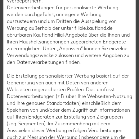
Werbepartnern.
Datenverarbeitungen für personalisierte Werbung
Raclette-Rezepte
werden durchgeführt, um eigene Werbung
Flammkuchen-Rezepte
auszusteuern und um Dritten die Ausspielung von
Werbung außerhalb der unter filiale.kaufland.de
Frühstücksrezepte
abrufbaren Kaufland Filial-Angebote über die Ihnen und
Ihren Haushaltsangehörigen zugeordneten Endgeräte
zu ermöglichen. Unter „Anpassen“ können Sie einzelne
Salat-Rezepte
Verwendungszwecke zulassen und weitere Angaben zu
Spargel-Rezepte
den Datenverarbeitungen finden.
Fleisch-Rezepte
Die Erstellung personalisierter Werbung basiert auf der
Fisch-Rezepte
Generierung von auch mit Daten von anderen
Webseiten angereicherten Profilen. Dies umfasst
Geflügel-Rezepte
Datenverarbeitungen (z.B. über Ihre Webseiten-Nutzung
Lamm-Rezepte
und Ihre genauen Standortdaten) einschließlich dem
Speichern von und/oder dem Zugriff auf Informationen
Grill-Rezepte
auf Ihren Endgeräten zur Erstellung von Zielgruppen
(sog. Segmenten). Im Zusammenhang mit dem
Ausspielen dieser Werbung erfolgen Verarbeitungen
Muffin-Rezepte
auch zur Messung der Werbung (insbesondere um die