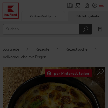
Online-Marktplatz
Filial-Angebote
Springe zu
Hauptinhalt
Footer
Startseite
Rezepte
Rezeptsuche
Schwebender Seitenbereich
Vollkornquiche mit Feigen
per Pinterest teilen