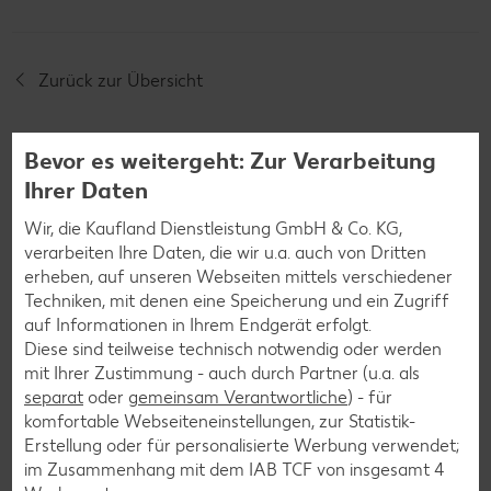
Zurück zur Übersicht
Bevor es weitergeht: Zur Verarbeitung
Ihrer Daten
Weitere interessante
Wir, die Kaufland Dienstleistung GmbH & Co. KG,
verarbeiten Ihre Daten, die wir u.a. auch von Dritten
Rezeptkategorien
erheben, auf unseren Webseiten mittels verschiedener
Techniken, mit denen eine Speicherung und ein Zugriff
auf Informationen in Ihrem Endgerät erfolgt.
Diese sind teilweise technisch notwendig oder werden
mit Ihrer Zustimmung - auch durch Partner (u.a. als
Burger-Rezepte
separat
oder
gemeinsam Verantwortliche
) - für
Pizza-Rezepte
komfortable Webseiteneinstellungen, zur Statistik-
Erstellung oder für personalisierte Werbung verwendet;
Pasta-Rezepte
im Zusammenhang mit dem IAB TCF von insgesamt
4
Sushi-Rezepte