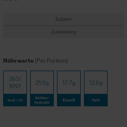
Zutaten
Zubereitung
Nährwerte
(Pro Portion)
263/​
21.0
g
17.7
g
12.0
g
1097
Kohlen-
kcal / kJ
Eiweiß
Fett
hydrate