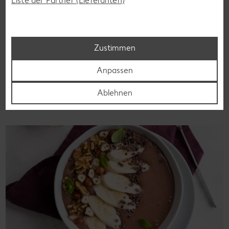
Liste der Partner (Lieferanten)
Glutenfreie Rezepte
Wer auf Gluten verzichtet, muss nicht automatisch auf
Vielfalt und Geschmack verzichten. Ob süß oder herzhaft –
mit unseren glutenfreien Rezepten zauberst du dir Gerichte,
Zustimmen
die nicht nur verträglich, sondern auch richtig lecker sind.
Anpassen
Rezepte entdecken
Ablehnen