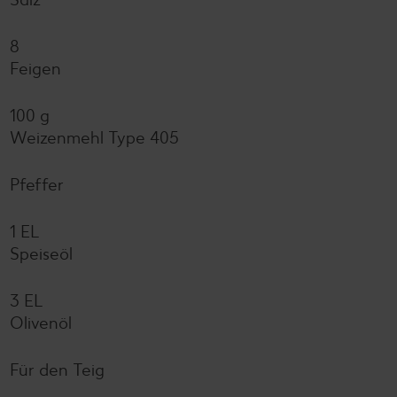
8
Feigen
100 g
Weizenmehl Type 405
Pfeffer
1 EL
Speiseöl
3 EL
Olivenöl
Für den Teig