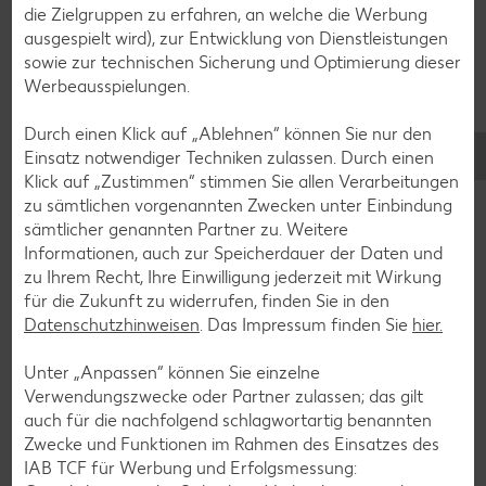
die Zielgruppen zu erfahren, an welche die Werbung
ausgespielt wird), zur Entwicklung von Dienstleistungen
sowie zur technischen Sicherung und Optimierung dieser
Werbeausspielungen.
Durch einen Klick auf „Ablehnen“ können Sie nur den
Einsatz notwendiger Techniken zulassen. Durch einen
Klick auf „Zustimmen“ stimmen Sie allen Verarbeitungen
zu sämtlichen vorgenannten Zwecken unter Einbindung
sämtlicher genannten Partner zu. Weitere
Informationen, auch zur Speicherdauer der Daten und
zu Ihrem Recht, Ihre Einwilligung jederzeit mit Wirkung
für die Zukunft zu widerrufen, finden Sie in den
Datenschutzhinweisen
. Das Impressum finden Sie
hier.
Unter „Anpassen“ können Sie einzelne
Glutenfreie Rezepte
Verwendungszwecke oder Partner zulassen; das gilt
auch für die nachfolgend schlagwortartig benannten
Wer auf Gluten verzichtet, muss nicht automatisch auf
Zwecke und Funktionen im Rahmen des Einsatzes des
Vielfalt und Geschmack verzichten. Ob süß oder herzhaft –
IAB TCF für Werbung und Erfolgsmessung:
mit unseren glutenfreien Rezepten zauberst du dir Gerichte,