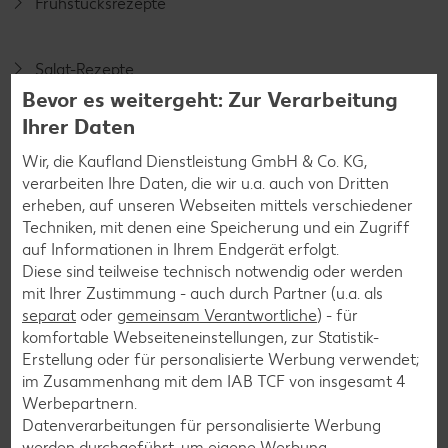
Frühstücksrezepte
Salat-Rezepte
Bevor es weitergeht: Zur Verarbeitung
Spargel-Rezepte
Ihrer Daten
Fleisch-Rezepte
Wir, die Kaufland Dienstleistung GmbH & Co. KG,
Fisch-Rezepte
verarbeiten Ihre Daten, die wir u.a. auch von Dritten
Geflügel-Rezepte
erheben, auf unseren Webseiten mittels verschiedener
Techniken, mit denen eine Speicherung und ein Zugriff
Lamm-Rezepte
auf Informationen in Ihrem Endgerät erfolgt.
Grill-Rezepte
Diese sind teilweise technisch notwendig oder werden
mit Ihrer Zustimmung - auch durch Partner (u.a. als
separat
oder
gemeinsam Verantwortliche
) - für
Muffin-Rezepte
komfortable Webseiteneinstellungen, zur Statistik-
Erstellung oder für personalisierte Werbung verwendet;
Apfelkuchen-Rezepte
im Zusammenhang mit dem IAB TCF von insgesamt
4
Schokokuchen-Rezepte
Werbepartnern.
Datenverarbeitungen für personalisierte Werbung
Torten-Rezepte
werden durchgeführt, um eigene Werbung