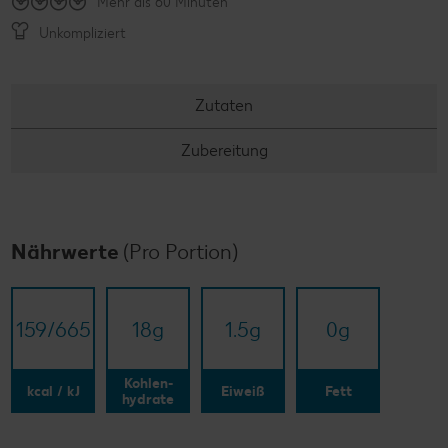
Mehr als 60 Minuten
Unkompliziert
Zutaten
Zubereitung
Nährwerte
(Pro Portion)
159/​665
18
g
1.5
g
0
g
Kohlen-
kcal / kJ
Eiweiß
Fett
hydrate