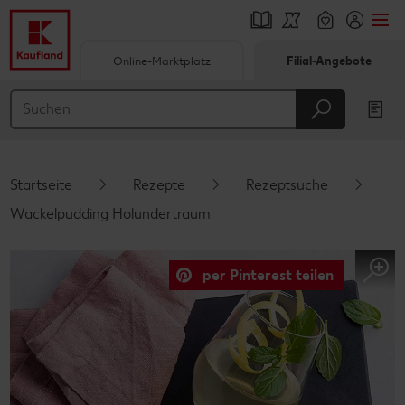
Online-Marktplatz
Filial-Angebote
Springe zu
Hauptinhalt
Footer
Startseite
Rezepte
Rezeptsuche
Schwebender Seitenbereich
Wackelpudding Holundertraum
per Pinterest teilen