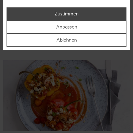
Laktoseintoleranz muss dich kulinarisch nicht ausbremsen,
denn es geht auch ohne. Unsere laktosefreien Rezepte
Zustimmen
bringen Vielfalt auf den Tisch – für große und kleine
Genießer, für die Lunchbox oder das Abendessen.
Anpassen
Rezepte entdecken
Ablehnen