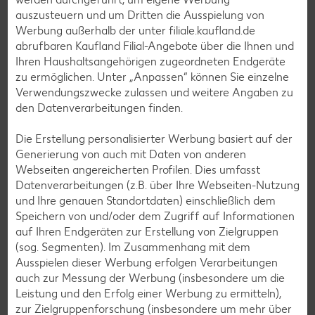
Eis-Rezepte
auszusteuern und um Dritten die Ausspielung von
Werbung außerhalb der unter filiale.kaufland.de
Pfannkuchen-Rezepte
abrufbaren Kaufland Filial-Angebote über die Ihnen und
Plätzchen-Rezepte
Ihren Haushaltsangehörigen zugeordneten Endgeräte
zu ermöglichen. Unter „Anpassen“ können Sie einzelne
Verwendungszwecke zulassen und weitere Angaben zu
Smoothie-Rezepte
den Datenverarbeitungen finden.
Bowle-Rezepte
Die Erstellung personalisierter Werbung basiert auf der
Cocktail-Rezepte
Generierung von auch mit Daten von anderen
Webseiten angereicherten Profilen. Dies umfasst
Avocado-Rezepte
Datenverarbeitungen (z.B. über Ihre Webseiten-Nutzung
Erdbeer-Rezepte
und Ihre genauen Standortdaten) einschließlich dem
Speichern von und/oder dem Zugriff auf Informationen
Blaubeer-Rezepte
auf Ihren Endgeräten zur Erstellung von Zielgruppen
Bananen-Rezepte
(sog. Segmenten). Im Zusammenhang mit dem
Ausspielen dieser Werbung erfolgen Verarbeitungen
auch zur Messung der Werbung (insbesondere um die
Leistung und den Erfolg einer Werbung zu ermitteln),
zur Zielgruppenforschung (insbesondere um mehr über
Zurück zu allen Rezepten