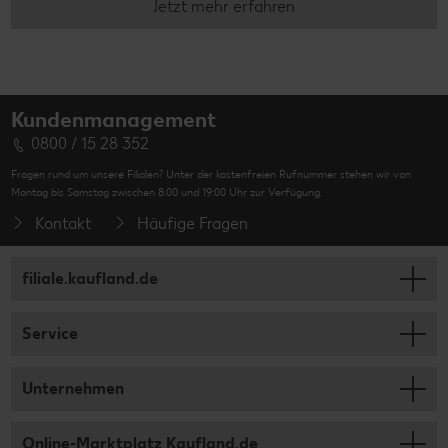
Jetzt mehr erfahren
Kundenmanagement
0800 / 15 28 352
Fragen rund um unsere Filialen? Unter der kostenfreien Rufnummer stehen wir von
Montag bis Samstag zwischen 8:00 und 19:00 Uhr zur Verfügung.
Kontakt
Häufige Fragen
filiale.kaufland.de
Service
Unternehmen
Online-Marktplatz Kaufland.de