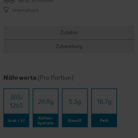
Bis zu 30 Minuten
Unkompliziert
Zutaten
Zubereitung
Nährwerte
(Pro Portion)
303/​
28.8
g
5.3
g
18.7
g
1265
Kohlen-
kcal / kJ
Eiweiß
Fett
hydrate