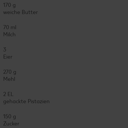
170 g
weiche Butter
70 ml
Milch
3
Eier
270 g
Mehl
2 EL
gehackte Pistazien
150 g
Zucker