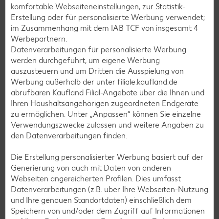
Geflügel-Rezepte
komfortable Webseiteneinstellungen, zur Statistik-
Lamm-Rezepte
Erstellung oder für personalisierte Werbung verwendet;
im Zusammenhang mit dem IAB TCF von insgesamt
4
Grill-Rezepte
Werbepartnern.
Datenverarbeitungen für personalisierte Werbung
werden durchgeführt, um eigene Werbung
Muffin-Rezepte
auszusteuern und um Dritten die Ausspielung von
Apfelkuchen-Rezepte
Werbung außerhalb der unter filiale.kaufland.de
abrufbaren Kaufland Filial-Angebote über die Ihnen und
Schokokuchen-Rezepte
Ihren Haushaltsangehörigen zugeordneten Endgeräte
Torten-Rezepte
zu ermöglichen. Unter „Anpassen“ können Sie einzelne
Verwendungszwecke zulassen und weitere Angaben zu
Eis-Rezepte
den Datenverarbeitungen finden.
Pfannkuchen-Rezepte
Die Erstellung personalisierter Werbung basiert auf der
Plätzchen-Rezepte
Generierung von auch mit Daten von anderen
Webseiten angereicherten Profilen. Dies umfasst
Datenverarbeitungen (z.B. über Ihre Webseiten-Nutzung
Smoothie-Rezepte
und Ihre genauen Standortdaten) einschließlich dem
Bowle-Rezepte
Speichern von und/oder dem Zugriff auf Informationen