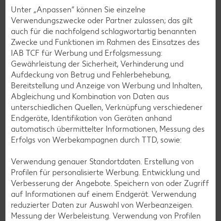
Unter „Anpassen“ können Sie einzelne
Verwendungszwecke oder Partner zulassen; das gilt
auch für die nachfolgend schlagwortartig benannten
Zwecke und Funktionen im Rahmen des Einsatzes des
IAB TCF für Werbung und Erfolgsmessung:
Gewährleistung der Sicherheit, Verhinderung und
Aufdeckung von Betrug und Fehlerbehebung,
Glutenfreie Rezepte
Bereitstellung und Anzeige von Werbung und Inhalten,
Abgleichung und Kombination von Daten aus
Wer auf Gluten verzichtet, muss nicht automatisch auf
unterschiedlichen Quellen, Verknüpfung verschiedener
Vielfalt und Geschmack verzichten. Ob süß oder herzhaft –
Endgeräte, Identifikation von Geräten anhand
mit unseren glutenfreien Rezepten zauberst du dir Gerichte,
automatisch übermittelter Informationen, Messung des
die nicht nur verträglich, sondern auch richtig lecker sind.
Erfolgs von Werbekampagnen durch TTD, sowie:
Rezepte entdecken
Verwendung genauer Standortdaten. Erstellung von
Profilen für personalisierte Werbung. Entwicklung und
Verbesserung der Angebote. Speichern von oder Zugriff
auf Informationen auf einem Endgerät. Verwendung
reduzierter Daten zur Auswahl von Werbeanzeigen.
Messung der Werbeleistung. Verwendung von Profilen