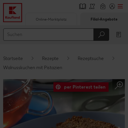
Online-Marktplatz
Filial-Angebote
Springe zu
Hauptinhalt
Footer
Startseite
Rezepte
Rezeptsuche
Schwebender Seitenbereich
Walnusskuchen mit Pistazien
per Pinterest teilen