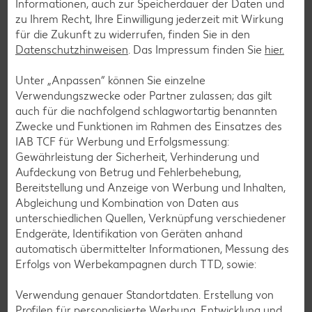
Informationen, auch zur Speicherdauer der Daten und
zu Ihrem Recht, Ihre Einwilligung jederzeit mit Wirkung
für die Zukunft zu widerrufen, finden Sie in den
Datenschutzhinweisen
. Das Impressum finden Sie
hier.
Unter „Anpassen“ können Sie einzelne
Verwendungszwecke oder Partner zulassen; das gilt
auch für die nachfolgend schlagwortartig benannten
Zwecke und Funktionen im Rahmen des Einsatzes des
IAB TCF für Werbung und Erfolgsmessung:
Gewährleistung der Sicherheit, Verhinderung und
Aufdeckung von Betrug und Fehlerbehebung,
Bereitstellung und Anzeige von Werbung und Inhalten,
Abgleichung und Kombination von Daten aus
unterschiedlichen Quellen, Verknüpfung verschiedener
Endgeräte, Identifikation von Geräten anhand
Glutenfreie Rezepte
automatisch übermittelter Informationen, Messung des
Erfolgs von Werbekampagnen durch TTD, sowie:
Wer auf Gluten verzichtet, muss nicht automatisch auf
Vielfalt und Geschmack verzichten. Ob süß oder herzhaft –
Verwendung genauer Standortdaten. Erstellung von
mit unseren glutenfreien Rezepten zauberst du dir Gerichte,
Profilen für personalisierte Werbung. Entwicklung und