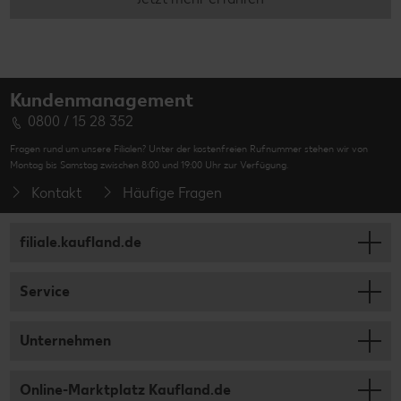
Kundenmanagement
0800 / 15 28 352
Fragen rund um unsere Filialen? Unter der kostenfreien Rufnummer stehen wir von
Montag bis Samstag zwischen 8:00 und 19:00 Uhr zur Verfügung.
Kontakt
Häufige Fragen
filiale.kaufland.de
Service
Unternehmen
Online-Marktplatz Kaufland.de