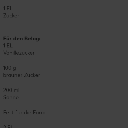
1 EL
Zucker
Für den Belag:
1 EL
Vanillezucker
100 g
brauner Zucker
200 ml
Sahne
Fett für die Form
2 EL