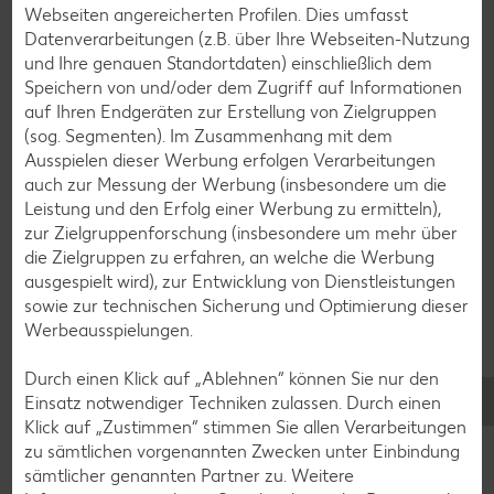
Eis-Rezepte
Webseiten angereicherten Profilen. Dies umfasst
Datenverarbeitungen (z.B. über Ihre Webseiten-Nutzung
Pfannkuchen-Rezepte
und Ihre genauen Standortdaten) einschließlich dem
Plätzchen-Rezepte
Speichern von und/oder dem Zugriff auf Informationen
auf Ihren Endgeräten zur Erstellung von Zielgruppen
(sog. Segmenten). Im Zusammenhang mit dem
Smoothie-Rezepte
Ausspielen dieser Werbung erfolgen Verarbeitungen
auch zur Messung der Werbung (insbesondere um die
Bowle-Rezepte
Leistung und den Erfolg einer Werbung zu ermitteln),
Cocktail-Rezepte
zur Zielgruppenforschung (insbesondere um mehr über
die Zielgruppen zu erfahren, an welche die Werbung
Avocado-Rezepte
ausgespielt wird), zur Entwicklung von Dienstleistungen
Erdbeer-Rezepte
sowie zur technischen Sicherung und Optimierung dieser
Werbeausspielungen.
Blaubeer-Rezepte
Bananen-Rezepte
Durch einen Klick auf „Ablehnen“ können Sie nur den
Einsatz notwendiger Techniken zulassen. Durch einen
Klick auf „Zustimmen“ stimmen Sie allen Verarbeitungen
zu sämtlichen vorgenannten Zwecken unter Einbindung
sämtlicher genannten Partner zu. Weitere
Zurück zu allen Rezepten