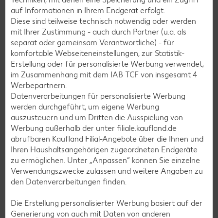
auf Informationen in Ihrem Endgerät erfolgt.
Diese sind teilweise technisch notwendig oder werden
Salat-Rezepte
mit Ihrer Zustimmung - auch durch Partner (u.a. als
separat
oder
gemeinsam Verantwortliche
) - für
Spargel-Rezepte
komfortable Webseiteneinstellungen, zur Statistik-
Fleisch-Rezepte
Erstellung oder für personalisierte Werbung verwendet;
im Zusammenhang mit dem IAB TCF von insgesamt
4
Fisch-Rezepte
Werbepartnern.
Geflügel-Rezepte
Datenverarbeitungen für personalisierte Werbung
werden durchgeführt, um eigene Werbung
Lamm-Rezepte
auszusteuern und um Dritten die Ausspielung von
Grill-Rezepte
Werbung außerhalb der unter filiale.kaufland.de
abrufbaren Kaufland Filial-Angebote über die Ihnen und
Ihren Haushaltsangehörigen zugeordneten Endgeräte
Muffin-Rezepte
zu ermöglichen. Unter „Anpassen“ können Sie einzelne
Verwendungszwecke zulassen und weitere Angaben zu
Apfelkuchen-Rezepte
den Datenverarbeitungen finden.
Schokokuchen-Rezepte
Die Erstellung personalisierter Werbung basiert auf der
Torten-Rezepte
Generierung von auch mit Daten von anderen