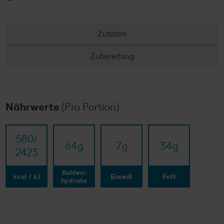
Zutaten
Zubereitung
Nährwerte
(Pro Portion)
580/​
64
g
7
g
34
g
2423
Kohlen-
kcal / kJ
Eiweiß
Fett
hydrate