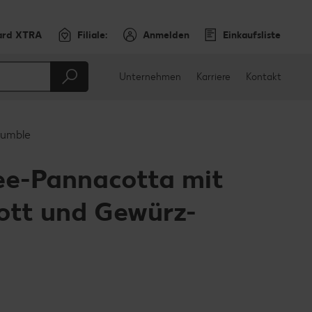
ard XTRA
Filiale:
Anmelden
Einkaufsliste
Unternehmen
Karriere
Kontakt
rumble
ee-Pannacotta mit
ott und Gewürz-
en
teilen
sApp teilen