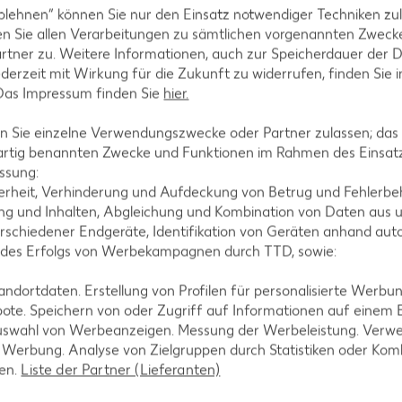
blehnen“ können Sie nur den Einsatz notwendiger Techniken zul
n Sie allen Verarbeitungen zu sämtlichen vorgenannten Zweck
rtner zu. Weitere Informationen, auch zur Speicherdauer der 
jederzeit mit Wirkung für die Zukunft zu widerrufen, finden Sie 
 Das Impressum finden Sie
hier.
ken und mit restlichem Zucker, Gewürzen und Mehl z
 Sie einzelne Verwendungszwecke oder Partner zulassen; das g
ch verteilen, im vorgeheizten Ofen 8 bis 10 Minuten
artig benannten Zwecke und Funktionen im Rahmen des Einsatz
ssung:
erheit, Verhinderung und Aufdeckung von Betrug und Fehlerbeh
g und Inhalten, Abgleichung und Kombination von Daten aus u
rschiedener Endgeräte, Identifikation von Geräten anhand aut
 des Erfolgs von Werbekampagnen durch TTD, sowie:
chen zugeben, umrühren und etwas abkühlen lassen.
dortdaten. Erstellung von Profilen für personalisierte Werbu
ote. Speichern von oder Zugriff auf Informationen auf einem
uswahl von Werbeanzeigen. Messung der Werbeleistung. Verwe
r Werbung. Analyse von Zielgruppen durch Statistiken oder Ko
rschen, Gewürzcrumble und nach Wunsch mit K-FAVO
len.
Liste der Partner (Lieferanten)