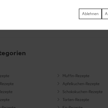
Ablehnen
A
tegorien
ezepte
Muffin-Rezepte
-Rezepte
Apfelkuchen-Rezepte
Rezepte
Schokokuchen-Rezepte
ezepte
Torten-Rezepte
l-Rezepte
Eis-Rezepte