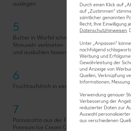
auslegen.
Durch einen Klick auf „A
auf „Zustimmen“ stimme
sämtlicher genannten Pa
5
Recht, Ihre Einwilligung 
Datenschutzhinweisen
.
Butter in Würfel schneiden, Mandeln grob hac
Unter „Anpassen“ können
Streuseln verkneten. Streusel auf dem Backble
nachfolgend schlagwort
und auskühlen lassen.
Werbung und Erfolgsme
Gewährleistung der Sich
und Anzeige von Werbun
6
Quellen, Verknüpfung ve
Informationen, Messung
Fruchtaufstrich in einem Topf erwärmen, Kirs
Verwendung genauer Stan
Verbesserung der Angeb
7
reduzierter Daten zur A
Auswahl personalisierte
Pannacotta aus der Form stürzen und mit Ki
aus verschiedenen Quel
Premium Ice Cream Cocoa Brownie servieren.