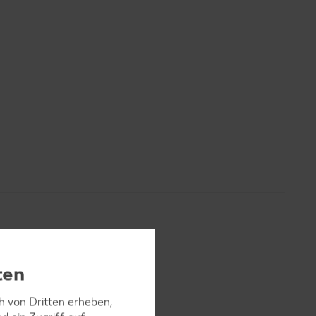
ten
ch von Dritten erheben,
unter