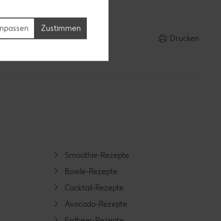
npassen
Zustimmen
Drucken
Smoothie-Rezepte
Bowle-Rezepte
Cocktail-Rezepte
Avocado-Rezepte
Erdbeer-Rezepte