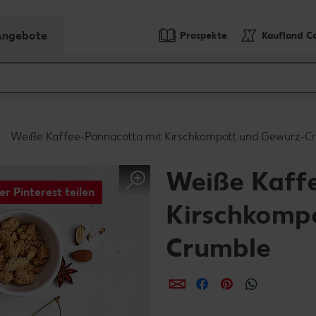
-Angebote
Prospekte
Kaufland C
Weiße Kaffee-Pannacotta mit Kirschkompott und Gewürz-C
Weiße Kaff
er Pinterest teilen
Kirschkomp
Crumble
per E-Mail teilen
per Facebook teil
per Pinterest 
per What