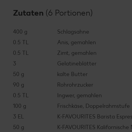
Zutaten
(6 Portionen)
400 g
Schlagsahne
0.5 TL
Anis, gemahlen
0.5 TL
Zimt, gemahlen
3
Gelatineblätter
50 g
kalte Butter
90 g
Rohrohrzucker
0.5 TL
Ingwer, gemahlen
100 g
Frischkäse, Doppelrahmstufe
3 EL
K-FAVOURITES Barista Espre
50 g
K-FAVOURITES Kalifornische