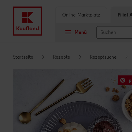
Online-Marktplatz
Filial
Menü
Springe zu
Startseite
Rezepte
Rezeptsuche
Hauptinhalt
p
Footer
Schwebender Seitenbereich