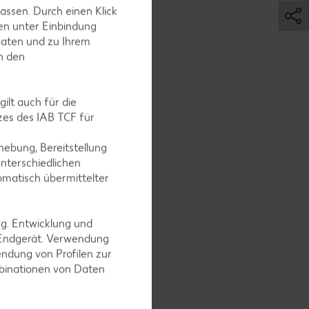
assen. Durch einen Klick
en unter Einbindung
Daten und zu Ihrem
in den
u
ilt auch für die
 backen
es des IAB TCF für
ebung, Bereitstellung
nterschiedlichen
omatisch übermittelter
ng. Entwicklung und
 Endgerät. Verwendung
ndung von Profilen zur
mbinationen von Daten
URITES