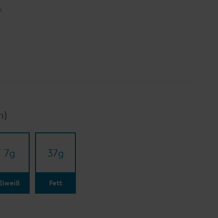
n
n)
7
g
37
g
Eiweiß
Fett