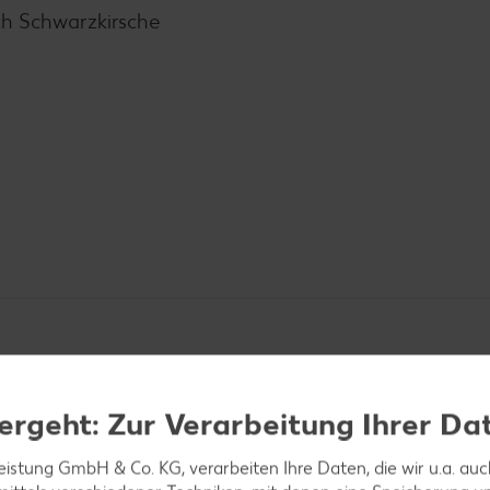
h Schwarzkirsche
ergeht: Zur Verarbeitung Ihrer Da
leistung GmbH & Co. KG, verarbeiten Ihre Daten, die wir u.a. au
t und Espressobohnen in einem Topf aufkochen und 