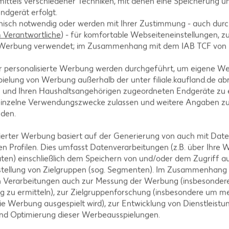
ittels verschiedener Techniken, mit denen eine Speicherung un
en.
ndgerät erfolgt.
hnisch notwendig oder werden mit Ihrer Zustimmung - auch durch
Verantwortliche
) - für komfortable Webseiteneinstellungen, zur
te Werbung verwendet; im Zusammenhang mit dem IAB TCF von
vom Herd nehmen, durch ein Sieb gießen, Espresso
r personalisierte Werbung werden durchgeführt, um eigene W
rmen Sahne auflösen. Sahne etwas abkühlen lassen 
ielung von Werbung außerhalb der unter filiale.kaufland.de abr
n und Ihren Haushaltsangehörigen zugeordneten Endgeräte zu 
einzelne Verwendungszwecke zulassen und weitere Angaben z
nden.
isierter Werbung basiert auf der Generierung von auch mit Dat
n Profilen. Dies umfasst Datenverarbeitungen (z.B. über Ihre
 abtropfen lassen, Pannacotta einfüllen und für mi
ten) einschließlich dem Speichern von und/oder dem Zugriff a
n.
stellung von Zielgruppen (sog. Segmenten). Im Zusammenhang
n Verarbeitungen auch zur Messung der Werbung (insbesondere
g zu ermitteln), zur Zielgruppenforschung (insbesondere um me
ie Werbung ausgespielt wird), zur Entwicklung von Dienstleistu
und Optimierung dieser Werbeausspielungen.
rhitze) vorheizen und ein Backblech mit Backpapier