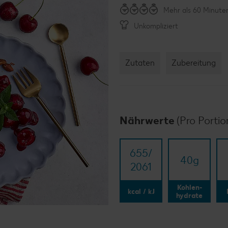
Mehr als 60 Minute
Unkompliziert
Zutaten
Zubereitung
Nährwerte
(Pro Portio
655/​
40
g
2061
Kohlen-
kcal / kJ
hydrate