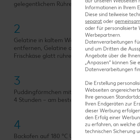
auf unseren Webseiten m
gelegentlichem Rühren 15 Minuten köcheln lass
Informationen in Ihrem E
Diese sind teilweise tec
separat
oder
gemeinsam 
2
oder für personalisier
Werbepartnern.
Gelatine in kaltem Wasser einweichen. Sahne 
Datenverarbeitungen fü
entfernen, Gelatine ausdrücken und in der wa
und um Dritten die Aussp
Frischkäse glatt rühren.
Angebote über die Ihne
„Anpassen“ können Sie 
Datenverarbeitungen fi
3
Die Erstellung personal
Webseiten angereicherte
Puddingförmchen mit kaltem Wasser ausspülen,
Ihre genauen Standortda
4 Stunden – am besten über Nacht – kalt stelle
Ihren Endgeräten zur Er
dieser Werbung erfolge
den Erfolg einer Werbun
4
zu erfahren, an welche d
technischen Sicherung 
Backofen auf 180 °C Umluft (200 °C Ober-/Unte