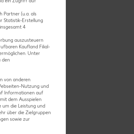
d ein Zugriff auf
 Partner (u.a. als
 Statistik-Erstellung
 insgesamt
4
bohnen
erbung auszusteuern
und mit
ufbaren Kaufland Filial-
ermöglichen. Unter
u den
en von anderen
 Webseiten-Nutzung und
ndestens
uf Informationen auf
 mit dem Ausspielen
 um die Leistung und
hr über die Zielgruppen
ngen sowie zur