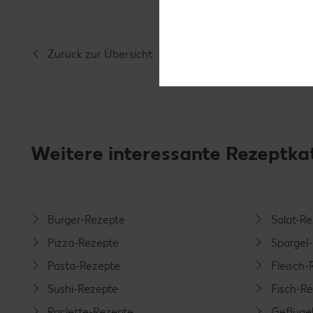
Zurück zur Übersicht
Weitere interessante Rezeptka
Burger-Rezepte
Salat-R
Pizza-Rezepte
Spargel
Pasta-Rezepte
Fleisch-
Sushi-Rezepte
Fisch-R
Raclette-Rezepte
Geflüge