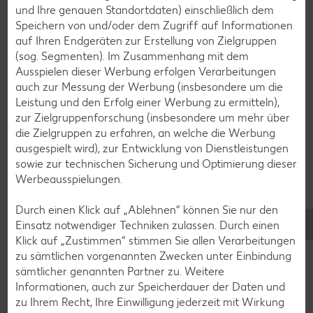
und Ihre genauen Standortdaten) einschließlich dem
Weitere interessante
Speichern von und/oder dem Zugriff auf Informationen
Rezeptkategorien
auf Ihren Endgeräten zur Erstellung von Zielgruppen
(sog. Segmenten). Im Zusammenhang mit dem
Ausspielen dieser Werbung erfolgen Verarbeitungen
auch zur Messung der Werbung (insbesondere um die
Leistung und den Erfolg einer Werbung zu ermitteln),
Burger-Rezepte
zur Zielgruppenforschung (insbesondere um mehr über
die Zielgruppen zu erfahren, an welche die Werbung
Pizza-Rezepte
ausgespielt wird), zur Entwicklung von Dienstleistungen
Pasta-Rezepte
sowie zur technischen Sicherung und Optimierung dieser
Werbeausspielungen.
Sushi-Rezepte
Raclette-Rezepte
Durch einen Klick auf „Ablehnen“ können Sie nur den
Einsatz notwendiger Techniken zulassen. Durch einen
Flammkuchen-Rezepte
Klick auf „Zustimmen“ stimmen Sie allen Verarbeitungen
Frühstücksrezepte
zu sämtlichen vorgenannten Zwecken unter Einbindung
sämtlicher genannten Partner zu. Weitere
Informationen, auch zur Speicherdauer der Daten und
Salat-Rezepte
zu Ihrem Recht, Ihre Einwilligung jederzeit mit Wirkung