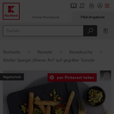
Online-Marktplatz
Filial-Angebote
Springe zu
Hauptinhalt
Footer
Startseite
Rezepte
Rezeptsuche
Schwebender Seitenbereich
Weißer Spargel „Wiener Art“ auf gegrillter Tomate
Vegetarisch
per Pinterest teilen