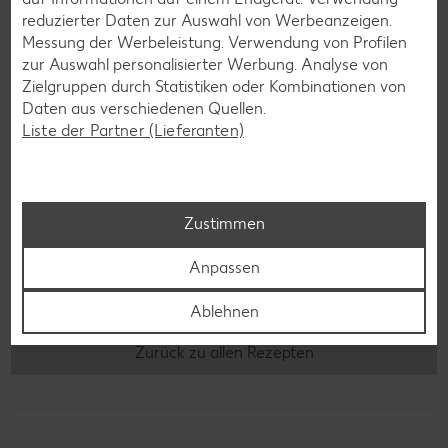
reduzierter Daten zur Auswahl von Werbeanzeigen.
Messung der Werbeleistung. Verwendung von Profilen
Smoothie-Rezepte
zur Auswahl personalisierter Werbung. Analyse von
Zielgruppen durch Statistiken oder Kombinationen von
Bowle-Rezepte
Daten aus verschiedenen Quellen.
Cocktail-Rezepte
Liste der Partner (Lieferanten)
Avocado-Rezepte
Erdbeer-Rezepte
Blaubeer-Rezepte
Zustimmen
Bananen-Rezepte
Anpassen
Ablehnen
Zurück zu allen Rezepten