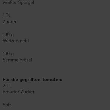
weißer Spargel
1 TL
Zucker
100 g
Weizenmehl
100 g
Semmelbrösel
Für die gegrillten Tomaten:
2 TL
brauner Zucker
Salz