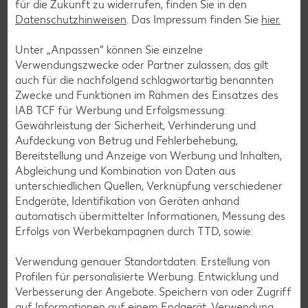
für die Zukunft zu widerrufen, finden Sie in den
Spargel-Rezepte
Datenschutzhinweisen
. Das Impressum finden Sie
hier.
Fleisch-Rezepte
Unter „Anpassen“ können Sie einzelne
Fisch-Rezepte
Verwendungszwecke oder Partner zulassen; das gilt
Geflügel-Rezepte
auch für die nachfolgend schlagwortartig benannten
Zwecke und Funktionen im Rahmen des Einsatzes des
Lamm-Rezepte
IAB TCF für Werbung und Erfolgsmessung:
Grill-Rezepte
Gewährleistung der Sicherheit, Verhinderung und
Aufdeckung von Betrug und Fehlerbehebung,
Bereitstellung und Anzeige von Werbung und Inhalten,
Muffin-Rezepte
Abgleichung und Kombination von Daten aus
unterschiedlichen Quellen, Verknüpfung verschiedener
Apfelkuchen-Rezepte
Endgeräte, Identifikation von Geräten anhand
Schokokuchen-Rezepte
automatisch übermittelter Informationen, Messung des
Erfolgs von Werbekampagnen durch TTD, sowie:
Torten-Rezepte
Eis-Rezepte
Verwendung genauer Standortdaten. Erstellung von
Profilen für personalisierte Werbung. Entwicklung und
Pfannkuchen-Rezepte
Verbesserung der Angebote. Speichern von oder Zugriff
Plätzchen-Rezepte
auf Informationen auf einem Endgerät. Verwendung