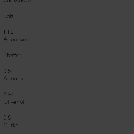
Chilischote
Salz
1 TL
Ahornsirup
Pfeffer
0.5
Ananas
3 EL
Olivenöl
0.5
Gurke