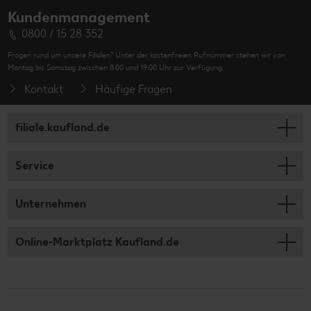
Kundenmanagement
0800 / 15 28 352
Fragen rund um unsere Filialen? Unter der kostenfreien Rufnummer stehen wir von
Montag bis Samstag zwischen 8:00 und 19:00 Uhr zur Verfügung.
Kontakt
Häufige Fragen
filiale.kaufland.de
Service
Unternehmen
Online-Marktplatz Kaufland.de