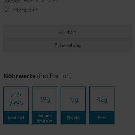
Bis zu 60 Minuten
Unkompliziert
Zutaten
Zubereitung
Nährwerte
(Pro Portion)
717/​
69
g
15
g
42
g
2998
Kohlen-
kcal / kJ
Eiweiß
Fett
hydrate