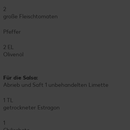
2
große Fleischtomaten
Pfeffer
2 EL
Olivenöl
Für die Salsa:
Abrieb und Saft 1 unbehandelten Limette
1 TL
getrockneter Estragon
1