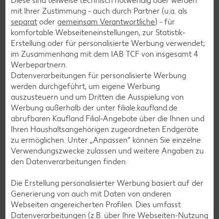
Olivenöl, Ahornsirup, Salz und Pfeffer
Diese sind teilweise technisch notwendig oder werden
mit Ihrer Zustimmung - auch durch Partner (u.a. als
abschmecken, vermengen und im Kühlschrank für
separat
oder
gemeinsam Verantwortliche
) - für
30 Minuten durchziehen lassen.
komfortable Webseiteneinstellungen, zur Statistik-
Erstellung oder für personalisierte Werbung verwendet;
im Zusammenhang mit dem IAB TCF von insgesamt
4
6
Werbepartnern.
Datenverarbeitungen für personalisierte Werbung
Zum Servieren die gegrillten Tomatenscheiben
werden durchgeführt, um eigene Werbung
auf Teller verteilen, darauf einen Esslöffel der
auszusteuern und um Dritten die Ausspielung von
Salsa geben und mit den knusprigen
Werbung außerhalb der unter filiale.kaufland.de
Spargelstangen toppen.
abrufbaren Kaufland Filial-Angebote über die Ihnen und
Ihren Haushaltsangehörigen zugeordneten Endgeräte
zu ermöglichen. Unter „Anpassen“ können Sie einzelne
Verwendungszwecke zulassen und weitere Angaben zu
den Datenverarbeitungen finden.
Zurück zur Übersicht
Die Erstellung personalisierter Werbung basiert auf der
Generierung von auch mit Daten von anderen
Webseiten angereicherten Profilen. Dies umfasst
Datenverarbeitungen (z.B. über Ihre Webseiten-Nutzung