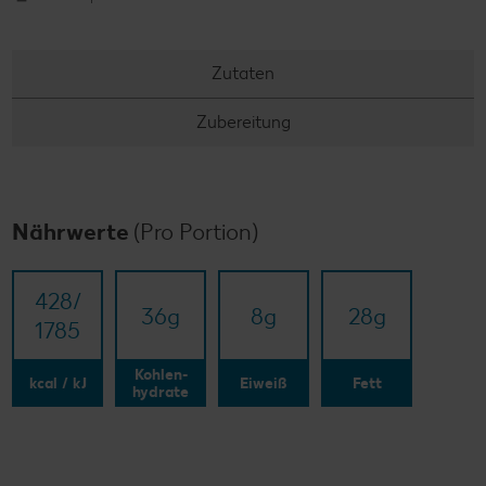
Zutaten
Zubereitung
Nährwerte
(Pro Portion)
428/​
36
g
8
g
28
g
1785
Kohlen-
kcal / kJ
Eiweiß
Fett
hydrate