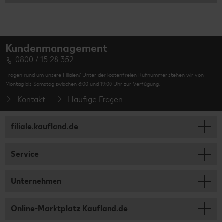
Kundenmanagement
0800 / 15 28 352
Fragen rund um unsere Filialen? Unter der kostenfreien Rufnummer stehen wir von
Montag bis Samstag zwischen 8:00 und 19:00 Uhr zur Verfügung.
Kontakt
Häufige Fragen
filiale.kaufland.de
Service
Unternehmen
Online-Marktplatz Kaufland.de