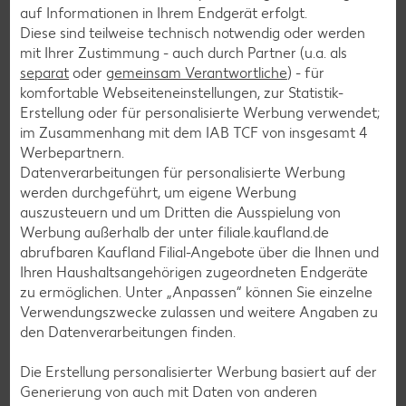
auf Informationen in Ihrem Endgerät erfolgt.
Pfannkuchen-Rezepte
Diese sind teilweise technisch notwendig oder werden
mit Ihrer Zustimmung - auch durch Partner (u.a. als
Plätzchen-Rezepte
separat
oder
gemeinsam Verantwortliche
) - für
komfortable Webseiteneinstellungen, zur Statistik-
Erstellung oder für personalisierte Werbung verwendet;
Smoothie-Rezepte
im Zusammenhang mit dem IAB TCF von insgesamt
4
Bowle-Rezepte
Werbepartnern.
Datenverarbeitungen für personalisierte Werbung
Cocktail-Rezepte
werden durchgeführt, um eigene Werbung
Avocado-Rezepte
auszusteuern und um Dritten die Ausspielung von
Werbung außerhalb der unter filiale.kaufland.de
Erdbeer-Rezepte
abrufbaren Kaufland Filial-Angebote über die Ihnen und
Blaubeer-Rezepte
Ihren Haushaltsangehörigen zugeordneten Endgeräte
zu ermöglichen. Unter „Anpassen“ können Sie einzelne
Bananen-Rezepte
Verwendungszwecke zulassen und weitere Angaben zu
den Datenverarbeitungen finden.
Die Erstellung personalisierter Werbung basiert auf der
Zurück zu allen Rezepten
Generierung von auch mit Daten von anderen