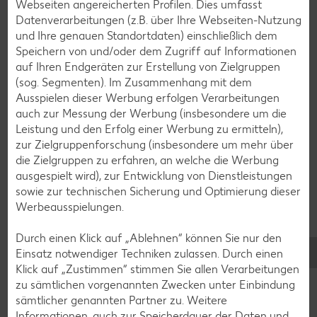
Webseiten angereicherten Profilen. Dies umfasst
Datenverarbeitungen (z.B. über Ihre Webseiten-Nutzung
und Ihre genauen Standortdaten) einschließlich dem
Speichern von und/oder dem Zugriff auf Informationen
auf Ihren Endgeräten zur Erstellung von Zielgruppen
(sog. Segmenten). Im Zusammenhang mit dem
Ausspielen dieser Werbung erfolgen Verarbeitungen
auch zur Messung der Werbung (insbesondere um die
Leistung und den Erfolg einer Werbung zu ermitteln),
zur Zielgruppenforschung (insbesondere um mehr über
die Zielgruppen zu erfahren, an welche die Werbung
ausgespielt wird), zur Entwicklung von Dienstleistungen
sowie zur technischen Sicherung und Optimierung dieser
Werbeausspielungen.
Durch einen Klick auf „Ablehnen“ können Sie nur den
Glutenfreie Rezepte
Einsatz notwendiger Techniken zulassen. Durch einen
Wer auf Gluten verzichtet, muss nicht automatisch auf
Klick auf „Zustimmen“ stimmen Sie allen Verarbeitungen
Vielfalt und Geschmack verzichten. Ob süß oder herzhaft –
zu sämtlichen vorgenannten Zwecken unter Einbindung
mit unseren glutenfreien Rezepten zauberst du dir Gerichte,
sämtlicher genannten Partner zu. Weitere
die nicht nur verträglich, sondern auch richtig lecker sind.
Informationen, auch zur Speicherdauer der Daten und