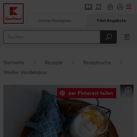
Online-Marktplatz
Filial-Angebote
Springe zu
Hauptinhalt
Footer
Startseite
Rezepte
Rezeptsuche
Schwebender Seitenbereich
Weißer Vanillekakao
per Pinterest teilen