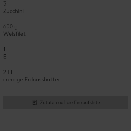
3
Zucchini
600 g
Welsfilet
1
Ei
2 EL
cremige Erdnussbutter
Zutaten auf die Einkaufsliste