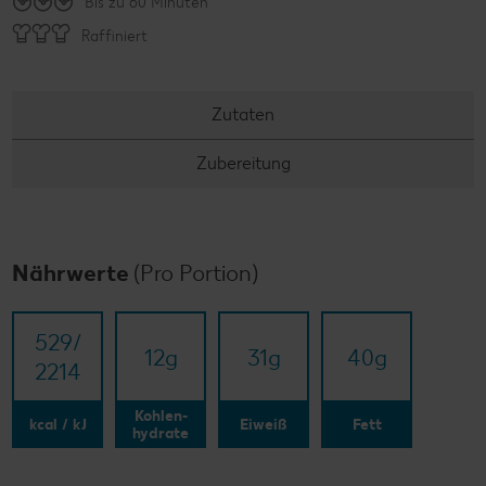
Bis zu 60 Minuten
Raffiniert
Zutaten
Zubereitung
Nährwerte
(Pro Portion)
529/​
12
g
31
g
40
g
2214
Kohlen-
kcal / kJ
Eiweiß
Fett
hydrate