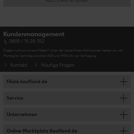
Jetzt mehr erfahren
Kundenmanagement
0800 / 15 28 352
Fragen rund um unsere Filialen? Unter der kostenfreien Rufnummer stehen wir von
Montag bis Samstag zwischen 8:00 und 19:00 Uhr zur Verfügung.
Kontakt
Häufige Fragen
filiale.kaufland.de
Service
Unternehmen
Online-Marktplatz Kaufland.de