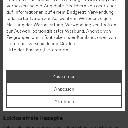
die nicht nur verträglich, sondern auch richtig lecker sind.
Verbesserung der Angebote. Speichern von oder Zugriff
auf Informationen auf einem Endgerät. Verwendung
Rezepte entdecken
reduzierter Daten zur Auswahl von Werbeanzeigen.
Messung der Werbeleistung. Verwendung von Profilen
zur Auswahl personalisierter Werbung. Analyse von
Zielgruppen durch Statistiken oder Kombinationen von
Daten aus verschiedenen Quellen.
Liste der Partner (Lieferanten)
Zustimmen
Anpassen
Ablehnen
Laktosefreie Rezepte
Laktoseintoleranz muss dich kulinarisch nicht ausbremsen,