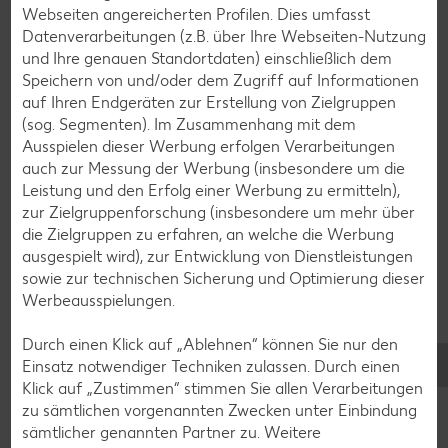
Eis-Rezepte
Webseiten angereicherten Profilen. Dies umfasst
Datenverarbeitungen (z.B. über Ihre Webseiten-Nutzung
Pfannkuchen-Rezepte
und Ihre genauen Standortdaten) einschließlich dem
Plätzchen-Rezepte
Speichern von und/oder dem Zugriff auf Informationen
auf Ihren Endgeräten zur Erstellung von Zielgruppen
(sog. Segmenten). Im Zusammenhang mit dem
Smoothie-Rezepte
Ausspielen dieser Werbung erfolgen Verarbeitungen
auch zur Messung der Werbung (insbesondere um die
Bowle-Rezepte
Leistung und den Erfolg einer Werbung zu ermitteln),
Cocktail-Rezepte
zur Zielgruppenforschung (insbesondere um mehr über
die Zielgruppen zu erfahren, an welche die Werbung
Avocado-Rezepte
ausgespielt wird), zur Entwicklung von Dienstleistungen
Erdbeer-Rezepte
sowie zur technischen Sicherung und Optimierung dieser
Werbeausspielungen.
Blaubeer-Rezepte
Bananen-Rezepte
Durch einen Klick auf „Ablehnen“ können Sie nur den
Einsatz notwendiger Techniken zulassen. Durch einen
Klick auf „Zustimmen“ stimmen Sie allen Verarbeitungen
zu sämtlichen vorgenannten Zwecken unter Einbindung
sämtlicher genannten Partner zu. Weitere
Zurück zu allen Rezepten