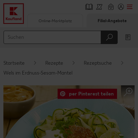
Online-Marktplatz
Filial-Angebote
Springe zu
Hauptinhalt
Footer
Startseite
Rezepte
Rezeptsuche
Schwebender Seitenbereich
Wels im Erdnuss-Sesam-Mantel
per Pinterest teilen