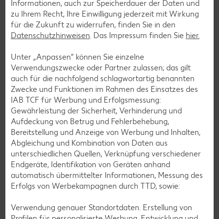
Informationen, auch zur Speicherdauer der Daten und
zu Ihrem Recht, Ihre Einwilligung jederzeit mit Wirkung
für die Zukunft zu widerrufen, finden Sie in den
Datenschutzhinweisen
. Das Impressum finden Sie
hier.
Unter „Anpassen“ können Sie einzelne
Verwendungszwecke oder Partner zulassen; das gilt
auch für die nachfolgend schlagwortartig benannten
Zwecke und Funktionen im Rahmen des Einsatzes des
IAB TCF für Werbung und Erfolgsmessung:
Gewährleistung der Sicherheit, Verhinderung und
Aufdeckung von Betrug und Fehlerbehebung,
Bereitstellung und Anzeige von Werbung und Inhalten,
Abgleichung und Kombination von Daten aus
unterschiedlichen Quellen, Verknüpfung verschiedener
Endgeräte, Identifikation von Geräten anhand
Glutenfreie Rezepte
automatisch übermittelter Informationen, Messung des
Erfolgs von Werbekampagnen durch TTD, sowie:
Wer auf Gluten verzichtet, muss nicht automatisch auf
Vielfalt und Geschmack verzichten. Ob süß oder herzhaft –
Verwendung genauer Standortdaten. Erstellung von
mit unseren glutenfreien Rezepten zauberst du dir Gerichte,
Profilen für personalisierte Werbung. Entwicklung und