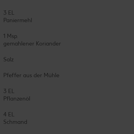
3 EL
Paniermehl
1 Msp.
gemahlener Koriander
Salz
Pfeffer aus der Mühle
3 EL
Pflanzenöl
4 EL
Schmand