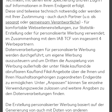
Techniken, mit denen eine Speicherung und ein Zugriff
auf Informationen in Ihrem Endgerät erfolgt.
Diese sind teilweise technisch notwendig oder werden
Salat-Rezepte
mit Ihrer Zustimmung - auch durch Partner (u.a. als
separat
oder
gemeinsam Verantwortliche
) - für
Spargel-Rezepte
komfortable Webseiteneinstellungen, zur Statistik-
Fleisch-Rezepte
Erstellung oder für personalisierte Werbung verwendet;
im Zusammenhang mit dem IAB TCF von insgesamt
4
Fisch-Rezepte
Werbepartnern.
Geflügel-Rezepte
Datenverarbeitungen für personalisierte Werbung
werden durchgeführt, um eigene Werbung
Lamm-Rezepte
auszusteuern und um Dritten die Ausspielung von
Grill-Rezepte
Werbung außerhalb der unter filiale.kaufland.de
abrufbaren Kaufland Filial-Angebote über die Ihnen und
Ihren Haushaltsangehörigen zugeordneten Endgeräte
Muffin-Rezepte
zu ermöglichen. Unter „Anpassen“ können Sie einzelne
Verwendungszwecke zulassen und weitere Angaben zu
Apfelkuchen-Rezepte
den Datenverarbeitungen finden.
Schokokuchen-Rezepte
Die Erstellung personalisierter Werbung basiert auf der
Torten-Rezepte
Generierung von auch mit Daten von anderen