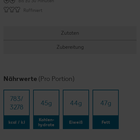
Bis zu 30 Minuten
Raffiniert
Zutaten
Zubereitung
Nährwerte
(Pro Portion)
783/​
45
g
44
g
47
g
3278
Kohlen-
kcal / kJ
Eiweiß
Fett
hydrate