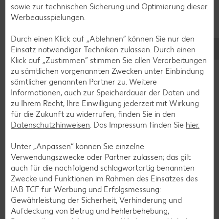
sowie zur technischen Sicherung und Optimierung dieser
Werbeausspielungen.
Smoothie-Rezepte
Durch einen Klick auf „Ablehnen“ können Sie nur den
Bowle-Rezepte
Einsatz notwendiger Techniken zulassen. Durch einen
Klick auf „Zustimmen“ stimmen Sie allen Verarbeitungen
Cocktail-Rezepte
zu sämtlichen vorgenannten Zwecken unter Einbindung
Avocado-Rezepte
sämtlicher genannten Partner zu. Weitere
Informationen, auch zur Speicherdauer der Daten und
Erdbeer-Rezepte
zu Ihrem Recht, Ihre Einwilligung jederzeit mit Wirkung
Blaubeer-Rezepte
für die Zukunft zu widerrufen, finden Sie in den
Datenschutzhinweisen
. Das Impressum finden Sie
hier.
Bananen-Rezepte
Unter „Anpassen“ können Sie einzelne
Verwendungszwecke oder Partner zulassen; das gilt
auch für die nachfolgend schlagwortartig benannten
Zurück zu allen Rezepten
Zwecke und Funktionen im Rahmen des Einsatzes des
IAB TCF für Werbung und Erfolgsmessung:
Gewährleistung der Sicherheit, Verhinderung und
Aufdeckung von Betrug und Fehlerbehebung,