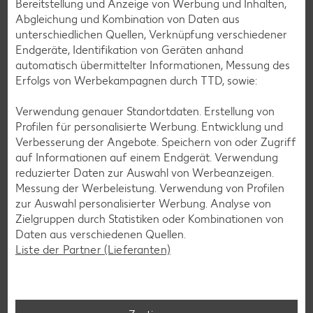
Bereitstellung und Anzeige von Werbung und Inhalten,
Abgleichung und Kombination von Daten aus
unterschiedlichen Quellen, Verknüpfung verschiedener
Endgeräte, Identifikation von Geräten anhand
automatisch übermittelter Informationen, Messung des
Erfolgs von Werbekampagnen durch TTD, sowie:
Verwendung genauer Standortdaten. Erstellung von
Profilen für personalisierte Werbung. Entwicklung und
Verbesserung der Angebote. Speichern von oder Zugriff
auf Informationen auf einem Endgerät. Verwendung
reduzierter Daten zur Auswahl von Werbeanzeigen.
Messung der Werbeleistung. Verwendung von Profilen
Glutenfreie Rezepte
zur Auswahl personalisierter Werbung. Analyse von
Wer auf Gluten verzichtet, muss nicht automatisch auf
Zielgruppen durch Statistiken oder Kombinationen von
Vielfalt und Geschmack verzichten. Ob süß oder herzhaft –
Daten aus verschiedenen Quellen.
mit unseren glutenfreien Rezepten zauberst du dir Gerichte,
Liste der Partner (Lieferanten)
die nicht nur verträglich, sondern auch richtig lecker sind.
Rezepte entdecken