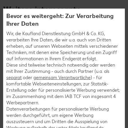
Weitere interessante
Bevor es weitergeht: Zur Verarbeitung
Rezeptkategorien
Ihrer Daten
Wir, die Kaufland Dienstleistung GmbH & Co. KG,
verarbeiten Ihre Daten, die wir u.a. auch von Dritten
erheben, auf unseren Webseiten mittels verschiedener
Burger-Rezepte
Techniken, mit denen eine Speicherung und ein Zugriff
Pizza-Rezepte
auf Informationen in Ihrem Endgerät erfolgt.
Diese sind teilweise technisch notwendig oder werden
Pasta-Rezepte
mit Ihrer Zustimmung - auch durch Partner (u.a. als
Sushi-Rezepte
separat
oder
gemeinsam Verantwortliche
) - für
komfortable Webseiteneinstellungen, zur Statistik-
Raclette-Rezepte
Erstellung oder für personalisierte Werbung verwendet;
Flammkuchen-Rezepte
im Zusammenhang mit dem IAB TCF von insgesamt
4
Werbepartnern.
Frühstücksrezepte
Datenverarbeitungen für personalisierte Werbung
werden durchgeführt, um eigene Werbung
auszusteuern und um Dritten die Ausspielung von
Salat-Rezepte
Werbung außerhalb der unter filiale.kaufland.de