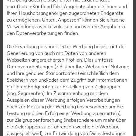
Spargel-Rezepte
abrufbaren Kaufland Filial-Angebote über die Ihnen und
Ihren Haushaltsangehörigen zugeordneten Endgeräte
Fleisch-Rezepte
zu ermöglichen. Unter „Anpassen“ können Sie einzelne
Fisch-Rezepte
Verwendungszwecke zulassen und weitere Angaben zu
den Datenverarbeitungen finden.
Geflügel-Rezepte
Lamm-Rezepte
Die Erstellung personalisierter Werbung basiert auf der
Generierung von auch mit Daten von anderen
Grill-Rezepte
Webseiten angereicherten Profilen. Dies umfasst
Datenverarbeitungen (z.B. über Ihre Webseiten-Nutzung
und Ihre genauen Standortdaten) einschließlich dem
Muffin-Rezepte
Speichern von und/oder dem Zugriff auf Informationen
Apfelkuchen-Rezepte
auf Ihren Endgeräten zur Erstellung von Zielgruppen
(sog. Segmenten). Im Zusammenhang mit dem
Schokokuchen-Rezepte
Ausspielen dieser Werbung erfolgen Verarbeitungen
Torten-Rezepte
auch zur Messung der Werbung (insbesondere um die
Leistung und den Erfolg einer Werbung zu ermitteln),
Eis-Rezepte
zur Zielgruppenforschung (insbesondere um mehr über
Pfannkuchen-Rezepte
die Zielgruppen zu erfahren, an welche die Werbung
ausgespielt wird), zur Entwicklung von Dienstleistungen
Plätzchen-Rezepte