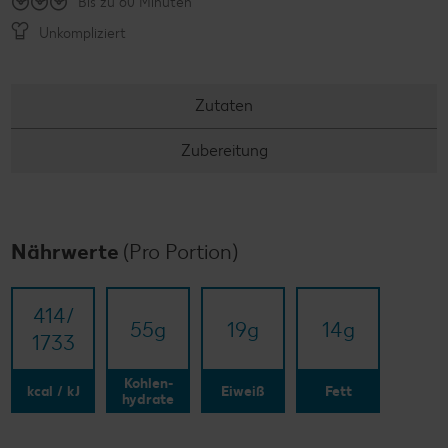
Bis zu 60 Minuten
Unkompliziert
Zutaten
Zubereitung
Nährwerte
(Pro Portion)
414/​
55
g
19
g
14
g
1733
Kohlen-
kcal / kJ
Eiweiß
Fett
hydrate