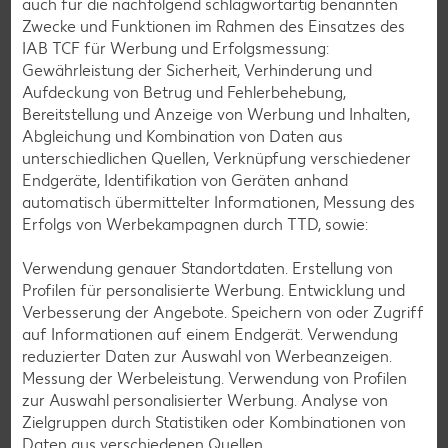
auch für die nachfolgend schlagwortartig benannten
Zwecke und Funktionen im Rahmen des Einsatzes des
Glutenfreie Rezepte
IAB TCF für Werbung und Erfolgsmessung:
Gewährleistung der Sicherheit, Verhinderung und
Wer auf Gluten verzichtet, muss nicht automatisch auf
Aufdeckung von Betrug und Fehlerbehebung,
Vielfalt und Geschmack verzichten. Ob süß oder herzhaft –
Bereitstellung und Anzeige von Werbung und Inhalten,
mit unseren glutenfreien Rezepten zauberst du dir Gerichte,
Abgleichung und Kombination von Daten aus
die nicht nur verträglich, sondern auch richtig lecker sind.
unterschiedlichen Quellen, Verknüpfung verschiedener
Endgeräte, Identifikation von Geräten anhand
Rezepte entdecken
automatisch übermittelter Informationen, Messung des
Erfolgs von Werbekampagnen durch TTD, sowie:
Verwendung genauer Standortdaten. Erstellung von
Profilen für personalisierte Werbung. Entwicklung und
Verbesserung der Angebote. Speichern von oder Zugriff
auf Informationen auf einem Endgerät. Verwendung
reduzierter Daten zur Auswahl von Werbeanzeigen.
Messung der Werbeleistung. Verwendung von Profilen
zur Auswahl personalisierter Werbung. Analyse von
Zielgruppen durch Statistiken oder Kombinationen von
Daten aus verschiedenen Quellen.