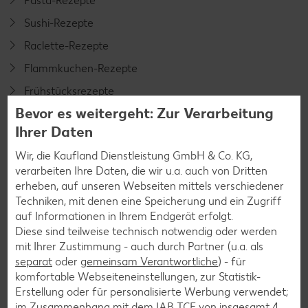
Pasta-Rezepte
Sushi-Rezepte
Raclette-Rezepte
Flammkuchen-Rezepte
Frühstücksrezepte
Bevor es weitergeht: Zur Verarbeitung
Ihrer Daten
Salat-Rezepte
Wir, die Kaufland Dienstleistung GmbH & Co. KG,
Spargel-Rezepte
verarbeiten Ihre Daten, die wir u.a. auch von Dritten
Fleisch-Rezepte
erheben, auf unseren Webseiten mittels verschiedener
Techniken, mit denen eine Speicherung und ein Zugriff
Fisch-Rezepte
auf Informationen in Ihrem Endgerät erfolgt.
Geflügel-Rezepte
Diese sind teilweise technisch notwendig oder werden
mit Ihrer Zustimmung - auch durch Partner (u.a. als
Lamm-Rezepte
separat
oder
gemeinsam Verantwortliche
) - für
Grill-Rezepte
komfortable Webseiteneinstellungen, zur Statistik-
Erstellung oder für personalisierte Werbung verwendet;
im Zusammenhang mit dem IAB TCF von insgesamt
4