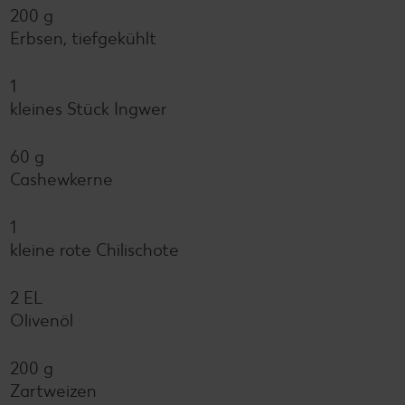
200 g
Erbsen, tiefgekühlt
1
kleines Stück Ingwer
60 g
Cashewkerne
1
kleine rote Chilischote
2 EL
Olivenöl
200 g
Zartweizen