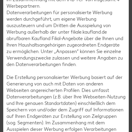
Muffin-Rezepte
Werbepartnern.
Datenverarbeitungen für personalisierte Werbung
Apfelkuchen-Rezepte
werden durchgeführt, um eigene Werbung
Schokokuchen-Rezepte
auszusteuern und um Dritten die Ausspielung von
Werbung außerhalb der unter filiale.kaufland.de
Torten-Rezepte
abrufbaren Kaufland Filial-Angebote über die Ihnen und
Eis-Rezepte
Ihren Haushaltsangehörigen zugeordneten Endgeräte
zu ermöglichen. Unter „Anpassen“ können Sie einzelne
Pfannkuchen-Rezepte
Verwendungszwecke zulassen und weitere Angaben zu
Plätzchen-Rezepte
den Datenverarbeitungen finden.
Die Erstellung personalisierter Werbung basiert auf der
Smoothie-Rezepte
Generierung von auch mit Daten von anderen
Webseiten angereicherten Profilen. Dies umfasst
Bowle-Rezepte
Datenverarbeitungen (z.B. über Ihre Webseiten-Nutzung
Cocktail-Rezepte
und Ihre genauen Standortdaten) einschließlich dem
Speichern von und/oder dem Zugriff auf Informationen
Avocado-Rezepte
auf Ihren Endgeräten zur Erstellung von Zielgruppen
Erdbeer-Rezepte
(sog. Segmenten). Im Zusammenhang mit dem
Ausspielen dieser Werbung erfolgen Verarbeitungen
Blaubeer-Rezepte