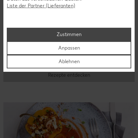
Liste der Partner (Lieferanten)
Laktosefreie Rezepte
Zustimmen
Laktoseintoleranz muss dich kulinarisch nicht ausbremsen,
Anpassen
denn es geht auch ohne. Unsere laktosefreien Rezepte
bringen Vielfalt auf den Tisch – für große und kleine
Ablehnen
Genießer, für die Lunchbox oder das Abendessen.
Rezepte entdecken