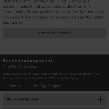
Mehr XTRA mit Kaufland Card XTRA: Sichere dir in
unseren Filialen Rabatte, Coupons, Gratis-Prämienᵖ,
Treuepunkte, Gewinnspiele und vieles mehr. Profitiere auch
von vielen XTRA Vorteilen auf unserem Online-Marktplatz
Kaufland.de
Jetzt mehr erfahren
Kundenmanagement
0800 / 15 28 352
Fragen rund um unsere Filialen? Unter der kostenfreien Rufnummer stehen wir von
Montag bis Samstag zwischen 8:00 und 19:00 Uhr zur Verfügung.
Kontakt
Häufige Fragen
filiale.kaufland.de