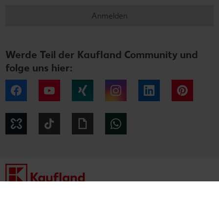
Anmelden
Werde Teil der Kaufland Community und
folge uns hier:
Facebook
YouTube
Xing
Instagram
LinkedIn
Pintere
Kununu
Tiktok
Giphy
WhatsApp
Impressum
Datenschutzhinweise
Cookie-Hinweise
Barrierefreiheitserklärung