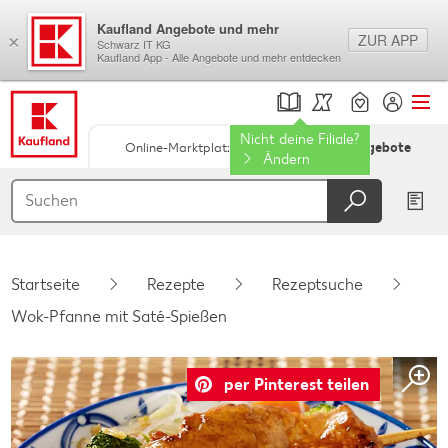
Kaufland Angebote und mehr
ZUR APP
×
Schwarz IT KG
Kaufland App - Alle Angebote und mehr entdecken
Nicht deine Filiale?
Online-Marktplatz
Filial-Angebote
Ändern
Springe zu
Hauptinhalt
Footer
Startseite
Rezepte
Rezeptsuche
Schwebender Seitenbereich
Wok-Pfanne mit Saté-Spießen
per Pinterest teilen