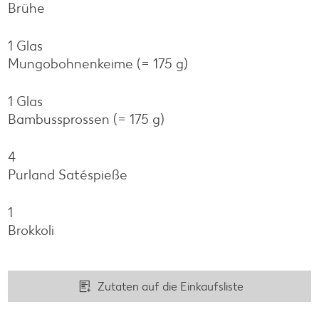
Brühe
1 Glas
Mungobohnenkeime (= 175 g)
1 Glas
Bambussprossen (= 175 g)
4
Purland Satéspieße
1
Brokkoli
Zutaten auf die Einkaufsliste