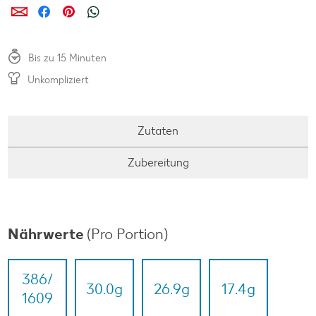
per E-Mail teilen
per Facebook teilen
per Pinterest teilen
per WhatsApp teilen
Bis zu 15 Minuten
Unkompliziert
Zutaten
Zubereitung
Nährwerte
(Pro Portion)
386/​
30.0
g
26.9
g
17.4
g
1609