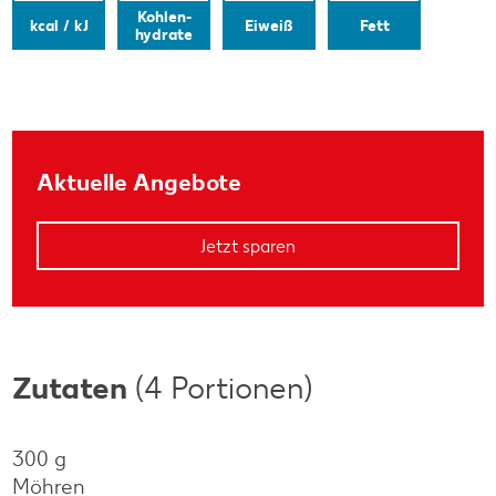
Kohlen-
kcal / kJ
Eiweiß
Fett
hydrate
Aktuelle Angebote
Jetzt sparen
Zutaten
(4 Portionen)
300 g
Möhren