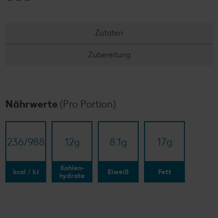
Zutaten
Zubereitung
Nährwerte
(Pro Portion)
236/​988
12
g
8.1
g
17
g
Kohlen-
kcal / kJ
Eiweiß
Fett
hydrate