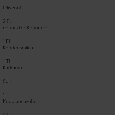
1
Olivenöl
2 EL
gehackter Koriander
1 EL
Kondensmilch
1 TL
Kurkuma
Salz
1
Knoblauchzehe
2 EL