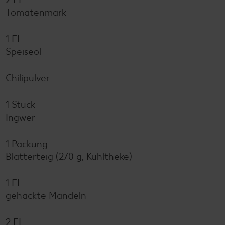
Tomatenmark
1 EL
Speiseöl
Chilipulver
1 Stück
Ingwer
1 Packung
Blätterteig (270 g, Kühltheke)
1 EL
gehackte Mandeln
2 EL