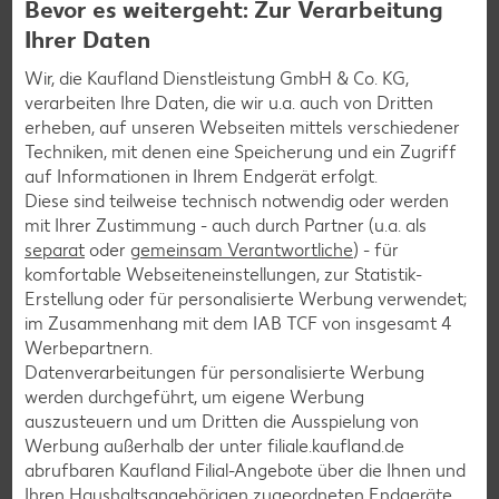
Bevor es weitergeht: Zur Verarbeitung
Ihrer Daten
Wir, die Kaufland Dienstleistung GmbH & Co. KG,
Burger-Rezepte
verarbeiten Ihre Daten, die wir u.a. auch von Dritten
Pizza-Rezepte
erheben, auf unseren Webseiten mittels verschiedener
Techniken, mit denen eine Speicherung und ein Zugriff
Pasta-Rezepte
auf Informationen in Ihrem Endgerät erfolgt.
Sushi-Rezepte
Diese sind teilweise technisch notwendig oder werden
mit Ihrer Zustimmung - auch durch Partner (u.a. als
Raclette-Rezepte
separat
oder
gemeinsam Verantwortliche
) - für
Flammkuchen-Rezepte
komfortable Webseiteneinstellungen, zur Statistik-
Erstellung oder für personalisierte Werbung verwendet;
Frühstücksrezepte
im Zusammenhang mit dem IAB TCF von insgesamt
4
Werbepartnern.
Datenverarbeitungen für personalisierte Werbung
Salat-Rezepte
werden durchgeführt, um eigene Werbung
Spargel-Rezepte
auszusteuern und um Dritten die Ausspielung von
Werbung außerhalb der unter filiale.kaufland.de
Fleisch-Rezepte
abrufbaren Kaufland Filial-Angebote über die Ihnen und
Fisch-Rezepte
Ihren Haushaltsangehörigen zugeordneten Endgeräte