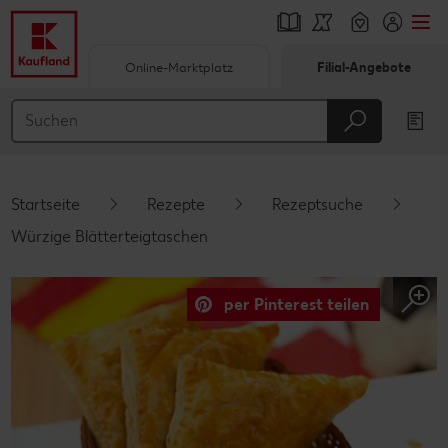
Online-Marktplatz
Filial-Angebote
Springe zu
Hauptinhalt
Footer
Startseite
Rezepte
Rezeptsuche
Schwebender Seitenbereich
Würzige Blätterteigtaschen
per Pinterest teilen