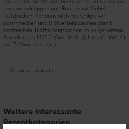
Teigränder mit Wasser bestreichen, zu Dreiecken
zusammenklappen und Ränder mit Gabel
festdrücken. Kondensmilch mit Chilipulver
abschmecken und Blätterteigtaschen damit
bestreichen. Blätterteigtaschen im vorgeheizten
Backofen bei 180° C (Gas: Stufe 3, Umluft: 160° C)
ca. 15 Minuten backen.
Zurück zur Übersicht
Weitere interessante
Rezeptkategorien