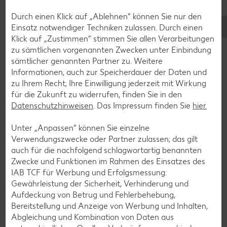
Durch einen Klick auf „Ablehnen“ können Sie nur den
Cocktail-Rezepte
Einsatz notwendiger Techniken zulassen. Durch einen
Avocado-Rezepte
Klick auf „Zustimmen“ stimmen Sie allen Verarbeitungen
zu sämtlichen vorgenannten Zwecken unter Einbindung
Erdbeer-Rezepte
sämtlicher genannten Partner zu. Weitere
Blaubeer-Rezepte
Informationen, auch zur Speicherdauer der Daten und
zu Ihrem Recht, Ihre Einwilligung jederzeit mit Wirkung
Bananen-Rezepte
für die Zukunft zu widerrufen, finden Sie in den
Datenschutzhinweisen
. Das Impressum finden Sie
hier.
Unter „Anpassen“ können Sie einzelne
Zurück zu allen Rezepten
Verwendungszwecke oder Partner zulassen; das gilt
auch für die nachfolgend schlagwortartig benannten
Zwecke und Funktionen im Rahmen des Einsatzes des
IAB TCF für Werbung und Erfolgsmessung:
Gewährleistung der Sicherheit, Verhinderung und
Aufdeckung von Betrug und Fehlerbehebung,
Bereitstellung und Anzeige von Werbung und Inhalten,
Abgleichung und Kombination von Daten aus