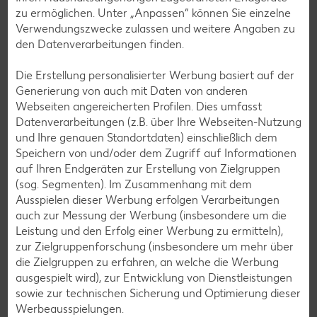
zu ermöglichen. Unter „Anpassen“ können Sie einzelne
Geflügel-Rezepte
Verwendungszwecke zulassen und weitere Angaben zu
Lamm-Rezepte
den Datenverarbeitungen finden.
Grill-Rezepte
Die Erstellung personalisierter Werbung basiert auf der
Generierung von auch mit Daten von anderen
Webseiten angereicherten Profilen. Dies umfasst
Muffin-Rezepte
Datenverarbeitungen (z.B. über Ihre Webseiten-Nutzung
Apfelkuchen-Rezepte
und Ihre genauen Standortdaten) einschließlich dem
Speichern von und/oder dem Zugriff auf Informationen
Schokokuchen-Rezepte
auf Ihren Endgeräten zur Erstellung von Zielgruppen
Torten-Rezepte
(sog. Segmenten). Im Zusammenhang mit dem
Ausspielen dieser Werbung erfolgen Verarbeitungen
Eis-Rezepte
auch zur Messung der Werbung (insbesondere um die
Pfannkuchen-Rezepte
Leistung und den Erfolg einer Werbung zu ermitteln),
zur Zielgruppenforschung (insbesondere um mehr über
Plätzchen-Rezepte
die Zielgruppen zu erfahren, an welche die Werbung
ausgespielt wird), zur Entwicklung von Dienstleistungen
sowie zur technischen Sicherung und Optimierung dieser
Smoothie-Rezepte
Werbeausspielungen.
Bowle-Rezepte