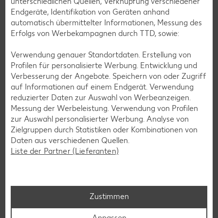
unterschiedlichen Quellen, Verknüpfung verschiedener
Endgeräte, Identifikation von Geräten anhand
automatisch übermittelter Informationen, Messung des
Erfolgs von Werbekampagnen durch TTD, sowie:
Verwendung genauer Standortdaten. Erstellung von
Profilen für personalisierte Werbung. Entwicklung und
Verbesserung der Angebote. Speichern von oder Zugriff
auf Informationen auf einem Endgerät. Verwendung
Glutenfreie Rezepte
reduzierter Daten zur Auswahl von Werbeanzeigen.
Wer auf Gluten verzichtet, muss nicht automatisch auf
Messung der Werbeleistung. Verwendung von Profilen
Vielfalt und Geschmack verzichten. Ob süß oder herzhaft –
zur Auswahl personalisierter Werbung. Analyse von
mit unseren glutenfreien Rezepten zauberst du dir Gerichte,
Zielgruppen durch Statistiken oder Kombinationen von
die nicht nur verträglich, sondern auch richtig lecker sind.
Daten aus verschiedenen Quellen.
Liste der Partner (Lieferanten)
Rezepte entdecken
Zustimmen
Anpassen