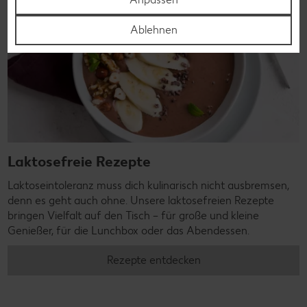
Ablehnen
Laktosefreie Rezepte
Laktoseintoleranz muss dich kulinarisch nicht ausbremsen,
denn es geht auch ohne. Unsere laktosefreien Rezepte
bringen Vielfalt auf den Tisch – für große und kleine
Genießer, für die Lunchbox oder das Abendessen.
Rezepte entdecken