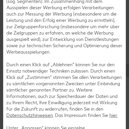
Avocado-Rezepte
(sog. Segmenten). Im Zusammenhang mit dem
Ausspielen dieser Werbung erfolgen Verarbeitungen
Erdbeer-Rezepte
auch zur Messung der Werbung (insbesondere um die
Blaubeer-Rezepte
Leistung und den Erfolg einer Werbung zu ermitteln),
zur Zielgruppenforschung (insbesondere um mehr über
Bananen-Rezepte
die Zielgruppen zu erfahren, an welche die Werbung
ausgespielt wird), zur Entwicklung von Dienstleistungen
sowie zur technischen Sicherung und Optimierung dieser
Werbeausspielungen.
Zurück zu allen Rezepten
Durch einen Klick auf „Ablehnen“ können Sie nur den
Einsatz notwendiger Techniken zulassen. Durch einen
Klick auf „Zustimmen“ stimmen Sie allen Verarbeitungen
zu sämtlichen vorgenannten Zwecken unter Einbindung
sämtlicher genannten Partner zu. Weitere
Informationen, auch zur Speicherdauer der Daten und
zu Ihrem Recht, Ihre Einwilligung jederzeit mit Wirkung
für die Zukunft zu widerrufen, finden Sie in den
Datenschutzhinweisen
. Das Impressum finden Sie
hier.
Unter „Anpassen“ können Sie einzelne