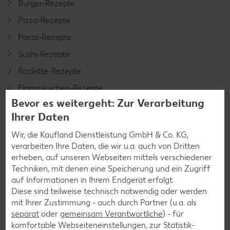
Burger-Rezepte
Pizza-Rezepte
Pasta-Rezepte
Sushi-Rezepte
Raclette-Rezepte
Flammkuchen-Rezepte
Bevor es weitergeht: Zur Verarbeitung
Frühstücksrezepte
Ihrer Daten
Wir, die Kaufland Dienstleistung GmbH & Co. KG,
Salat-Rezepte
verarbeiten Ihre Daten, die wir u.a. auch von Dritten
Spargel-Rezepte
erheben, auf unseren Webseiten mittels verschiedener
Techniken, mit denen eine Speicherung und ein Zugriff
Fleisch-Rezepte
auf Informationen in Ihrem Endgerät erfolgt.
Fisch-Rezepte
Diese sind teilweise technisch notwendig oder werden
mit Ihrer Zustimmung - auch durch Partner (u.a. als
Geflügel-Rezepte
separat
oder
gemeinsam Verantwortliche
) - für
Lamm-Rezepte
komfortable Webseiteneinstellungen, zur Statistik-