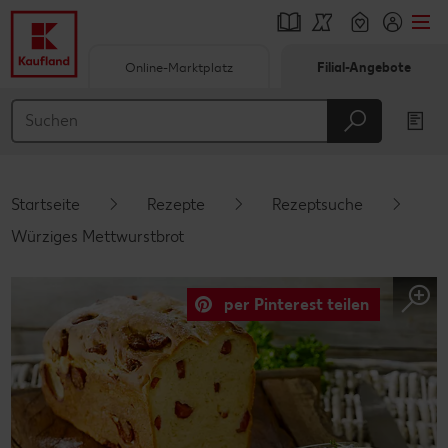
Online-Marktplatz
Filial-Angebote
Springe zu
Hauptinhalt
Footer
Startseite
Rezepte
Rezeptsuche
Schwebender Seitenbereich
Würziges Mettwurstbrot
per Pinterest teilen