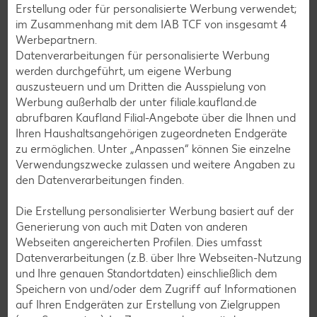
Erstellung oder für personalisierte Werbung verwendet;
Grill-Rezepte
im Zusammenhang mit dem IAB TCF von insgesamt
4
Werbepartnern.
Datenverarbeitungen für personalisierte Werbung
Muffin-Rezepte
werden durchgeführt, um eigene Werbung
Apfelkuchen-Rezepte
auszusteuern und um Dritten die Ausspielung von
Werbung außerhalb der unter filiale.kaufland.de
Schokokuchen-Rezepte
abrufbaren Kaufland Filial-Angebote über die Ihnen und
Torten-Rezepte
Ihren Haushaltsangehörigen zugeordneten Endgeräte
zu ermöglichen. Unter „Anpassen“ können Sie einzelne
Eis-Rezepte
Verwendungszwecke zulassen und weitere Angaben zu
Pfannkuchen-Rezepte
den Datenverarbeitungen finden.
Plätzchen-Rezepte
Die Erstellung personalisierter Werbung basiert auf der
Generierung von auch mit Daten von anderen
Webseiten angereicherten Profilen. Dies umfasst
Smoothie-Rezepte
Datenverarbeitungen (z.B. über Ihre Webseiten-Nutzung
Bowle-Rezepte
und Ihre genauen Standortdaten) einschließlich dem
Speichern von und/oder dem Zugriff auf Informationen
Cocktail-Rezepte
auf Ihren Endgeräten zur Erstellung von Zielgruppen