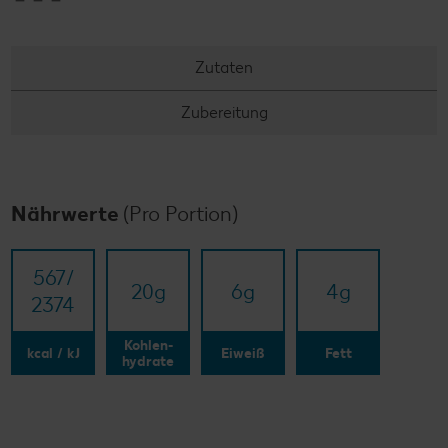
Zutaten
Zubereitung
Nährwerte
(Pro Portion)
567/​
20
g
6
g
4
g
2374
Kohlen-
kcal / kJ
Eiweiß
Fett
hydrate