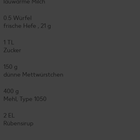
lauwarme Milch
0.5 Würfel
frische Hefe , 21 g
1 TL
Zucker
150 g
dünne Mettwürstchen
400 g
Mehl, Type 1050
2 EL
Rübensirup