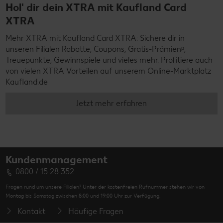
Hol' dir dein XTRA mit Kaufland Card
XTRA
Mehr XTRA mit Kaufland Card XTRA: Sichere dir in
unseren Filialen Rabatte, Coupons, Gratis-Prämienᵖ,
Treuepunkte, Gewinnspiele und vieles mehr. Profitiere auch
von vielen XTRA Vorteilen auf unserem Online-Marktplatz
Kaufland.de
Jetzt mehr erfahren
Kundenmanagement
0800 / 15 28 352
Fragen rund um unsere Filialen? Unter der kostenfreien Rufnummer stehen wir von
Montag bis Samstag zwischen 8:00 und 19:00 Uhr zur Verfügung.
Kontakt
Häufige Fragen