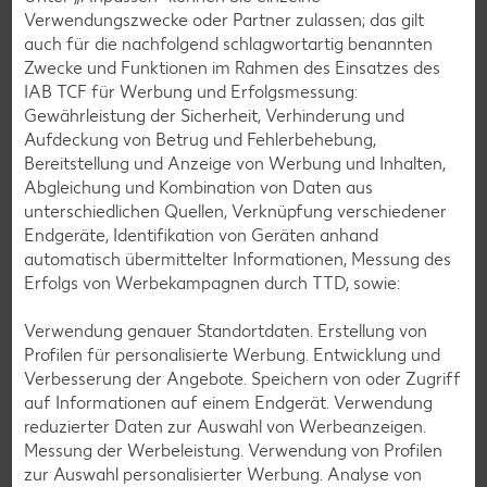
Verwendungszwecke oder Partner zulassen; das gilt
auch für die nachfolgend schlagwortartig benannten
Zwecke und Funktionen im Rahmen des Einsatzes des
IAB TCF für Werbung und Erfolgsmessung:
Gewährleistung der Sicherheit, Verhinderung und
Glutenfreie Rezepte
Aufdeckung von Betrug und Fehlerbehebung,
Bereitstellung und Anzeige von Werbung und Inhalten,
Wer auf Gluten verzichtet, muss nicht automatisch auf
Abgleichung und Kombination von Daten aus
Vielfalt und Geschmack verzichten. Ob süß oder herzhaft –
unterschiedlichen Quellen, Verknüpfung verschiedener
mit unseren glutenfreien Rezepten zauberst du dir Gerichte,
Endgeräte, Identifikation von Geräten anhand
die nicht nur verträglich, sondern auch richtig lecker sind.
automatisch übermittelter Informationen, Messung des
Erfolgs von Werbekampagnen durch TTD, sowie:
Rezepte entdecken
Verwendung genauer Standortdaten. Erstellung von
Profilen für personalisierte Werbung. Entwicklung und
Verbesserung der Angebote. Speichern von oder Zugriff
auf Informationen auf einem Endgerät. Verwendung
reduzierter Daten zur Auswahl von Werbeanzeigen.
Messung der Werbeleistung. Verwendung von Profilen
zur Auswahl personalisierter Werbung. Analyse von