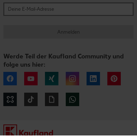
Anmelden
Werde Teil der Kaufland Community und
folge uns hier:
Facebook
YouTube
Xing
Instagram
LinkedIn
Pintere
Kununu
Tiktok
Giphy
WhatsApp