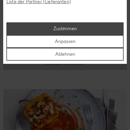
Liste der Partner (Lieferanten)
Laktosefreie Rezepte
Zustimmen
Laktoseintoleranz muss dich kulinarisch nicht ausbremsen,
denn es geht auch ohne. Unsere laktosefreien Rezepte
Anpassen
bringen Vielfalt auf den Tisch – für große und kleine
Genießer, für die Lunchbox oder das Abendessen.
Ablehnen
Rezepte entdecken