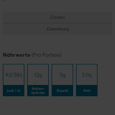
Zutaten
Zubereitung
Nährwerte
(Pro Portion)
92/​386
12
g
3
g
3.0
g
Kohlen-
kcal / kJ
Eiweiß
Fett
hydrate