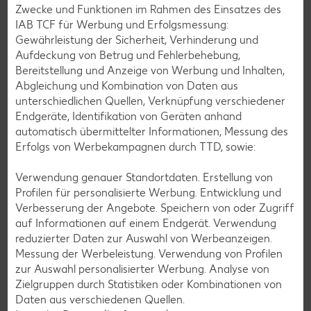
Zwecke und Funktionen im Rahmen des Einsatzes des
Glutenfreie Rezepte
IAB TCF für Werbung und Erfolgsmessung:
Gewährleistung der Sicherheit, Verhinderung und
Wer auf Gluten verzichtet, muss nicht automatisch auf
Aufdeckung von Betrug und Fehlerbehebung,
Vielfalt und Geschmack verzichten. Ob süß oder herzhaft –
Bereitstellung und Anzeige von Werbung und Inhalten,
mit unseren glutenfreien Rezepten zauberst du dir Gerichte,
Abgleichung und Kombination von Daten aus
die nicht nur verträglich, sondern auch richtig lecker sind.
unterschiedlichen Quellen, Verknüpfung verschiedener
Rezepte entdecken
Endgeräte, Identifikation von Geräten anhand
automatisch übermittelter Informationen, Messung des
Erfolgs von Werbekampagnen durch TTD, sowie:
Verwendung genauer Standortdaten. Erstellung von
Profilen für personalisierte Werbung. Entwicklung und
Verbesserung der Angebote. Speichern von oder Zugriff
auf Informationen auf einem Endgerät. Verwendung
reduzierter Daten zur Auswahl von Werbeanzeigen.
Messung der Werbeleistung. Verwendung von Profilen
zur Auswahl personalisierter Werbung. Analyse von
Zielgruppen durch Statistiken oder Kombinationen von
Daten aus verschiedenen Quellen.