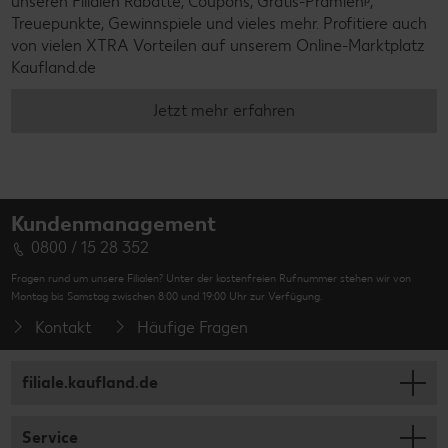
unseren Filialen Rabatte, Coupons, Gratis-Prämienᵖ,
Treuepunkte, Gewinnspiele und vieles mehr. Profitiere auch
von vielen XTRA Vorteilen auf unserem Online-Marktplatz
Kaufland.de
Jetzt mehr erfahren
Kundenmanagement
0800 / 15 28 352
Fragen rund um unsere Filialen? Unter der kostenfreien Rufnummer stehen wir von
Montag bis Samstag zwischen 8:00 und 19:00 Uhr zur Verfügung.
Kontakt
Häufige Fragen
filiale.kaufland.de
Service