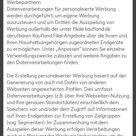
Werbepartnern.
Apfelkuchen-Rezepte
Datenverarbeitungen für personalisierte Werbung
werden durchgeführt, um eigene Werbung
Schokokuchen-Rezepte
auszusteuern und um Dritten die Ausspielung von
Torten-Rezepte
Werbung außerhalb der unter filiale.kaufland.de
abrufbaren Kaufland Filial-Angebote über die Ihnen und
Eis-Rezepte
Ihren Haushaltsangehörigen zugeordneten Endgeräte
Pfannkuchen-Rezepte
zu ermöglichen. Unter „Anpassen“ können Sie einzelne
Verwendungszwecke zulassen und weitere Angaben zu
Plätzchen-Rezepte
den Datenverarbeitungen finden.
Die Erstellung personalisierter Werbung basiert auf der
Smoothie-Rezepte
Generierung von auch mit Daten von anderen
Bowle-Rezepte
Webseiten angereicherten Profilen. Dies umfasst
Datenverarbeitungen (z.B. über Ihre Webseiten-Nutzung
Cocktail-Rezepte
und Ihre genauen Standortdaten) einschließlich dem
Avocado-Rezepte
Speichern von und/oder dem Zugriff auf Informationen
auf Ihren Endgeräten zur Erstellung von Zielgruppen
Erdbeer-Rezepte
(sog. Segmenten). Im Zusammenhang mit dem
Blaubeer-Rezepte
Ausspielen dieser Werbung erfolgen Verarbeitungen
auch zur Messung der Werbung (insbesondere um die