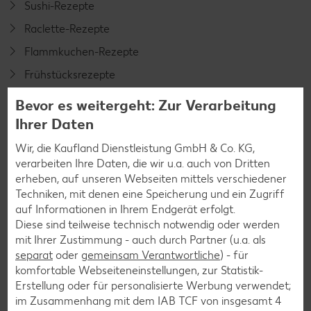
Sushi-Rezepte
Raclette-Rezepte
Flammkuchen-Rezepte
Frühstücksrezepte
Bevor es weitergeht: Zur Verarbeitung
Salat-Rezepte
Ihrer Daten
Spargel-Rezepte
Wir, die Kaufland Dienstleistung GmbH & Co. KG,
verarbeiten Ihre Daten, die wir u.a. auch von Dritten
Fleisch-Rezepte
erheben, auf unseren Webseiten mittels verschiedener
Fisch-Rezepte
Techniken, mit denen eine Speicherung und ein Zugriff
auf Informationen in Ihrem Endgerät erfolgt.
Geflügel-Rezepte
Diese sind teilweise technisch notwendig oder werden
Lamm-Rezepte
mit Ihrer Zustimmung - auch durch Partner (u.a. als
separat
oder
gemeinsam Verantwortliche
) - für
Grill-Rezepte
komfortable Webseiteneinstellungen, zur Statistik-
Erstellung oder für personalisierte Werbung verwendet;
im Zusammenhang mit dem IAB TCF von insgesamt
4
Muffin-Rezepte