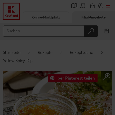
Online-Marktplatz
Filial-Angebote
Springe zu
Hauptinhalt
Footer
Startseite
Rezepte
Rezeptsuche
Schwebender Seitenbereich
Yellow Spicy-Dip
per Pinterest teilen