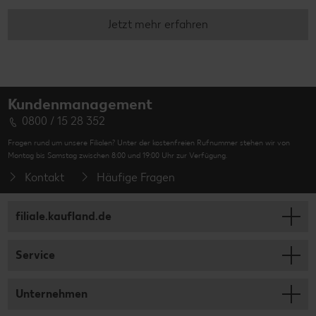
Jetzt mehr erfahren
Kundenmanagement
0800 / 15 28 352
Fragen rund um unsere Filialen? Unter der kostenfreien Rufnummer stehen wir von
Montag bis Samstag zwischen 8:00 und 19:00 Uhr zur Verfügung.
Kontakt
Häufige Fragen
filiale.kaufland.de
Service
Unternehmen