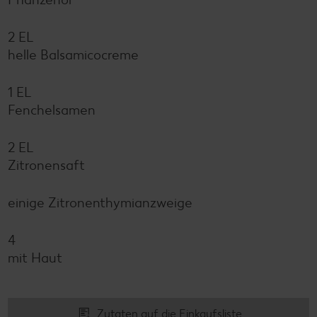
2 EL
helle Balsamicocreme
1 EL
Fenchelsamen
2 EL
Zitronensaft
einige Zitronenthymianzweige
4
mit Haut
Zutaten auf die Einkaufsliste