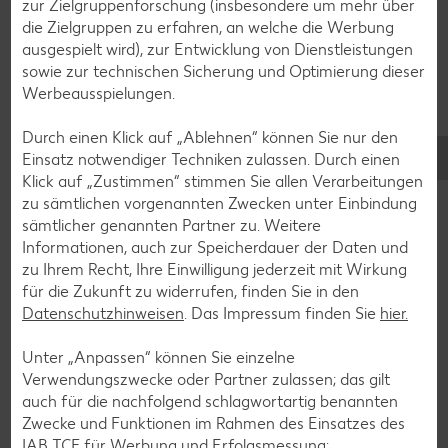
zur Zielgruppenforschung (insbesondere um mehr über
Torten-Rezepte
die Zielgruppen zu erfahren, an welche die Werbung
Eis-Rezepte
ausgespielt wird), zur Entwicklung von Dienstleistungen
sowie zur technischen Sicherung und Optimierung dieser
Pfannkuchen-Rezepte
Werbeausspielungen.
Plätzchen-Rezepte
Durch einen Klick auf „Ablehnen“ können Sie nur den
Einsatz notwendiger Techniken zulassen. Durch einen
Smoothie-Rezepte
Klick auf „Zustimmen“ stimmen Sie allen Verarbeitungen
zu sämtlichen vorgenannten Zwecken unter Einbindung
Bowle-Rezepte
sämtlicher genannten Partner zu. Weitere
Cocktail-Rezepte
Informationen, auch zur Speicherdauer der Daten und
zu Ihrem Recht, Ihre Einwilligung jederzeit mit Wirkung
Avocado-Rezepte
für die Zukunft zu widerrufen, finden Sie in den
Erdbeer-Rezepte
Datenschutzhinweisen
. Das Impressum finden Sie
hier.
Blaubeer-Rezepte
Unter „Anpassen“ können Sie einzelne
Bananen-Rezepte
Verwendungszwecke oder Partner zulassen; das gilt
auch für die nachfolgend schlagwortartig benannten
Zwecke und Funktionen im Rahmen des Einsatzes des
IAB TCF für Werbung und Erfolgsmessung: