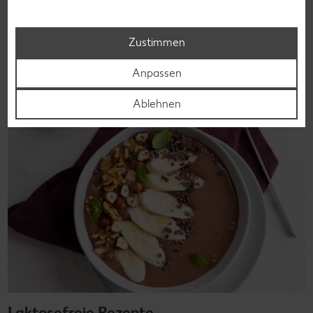
Vielfalt und Geschmack verzichten. Ob süß oder herzhaft –
mit unseren glutenfreien Rezepten zauberst du dir Gerichte,
die nicht nur verträglich, sondern auch richtig lecker sind.
Zustimmen
Rezepte entdecken
Anpassen
Ablehnen
Laktosefreie Rezepte