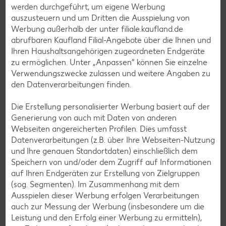
werden durchgeführt, um eigene Werbung
Frühstücksrezepte
auszusteuern und um Dritten die Ausspielung von
Werbung außerhalb der unter filiale.kaufland.de
abrufbaren Kaufland Filial-Angebote über die Ihnen und
Salat-Rezepte
Ihren Haushaltsangehörigen zugeordneten Endgeräte
zu ermöglichen. Unter „Anpassen“ können Sie einzelne
Spargel-Rezepte
Verwendungszwecke zulassen und weitere Angaben zu
Fleisch-Rezepte
den Datenverarbeitungen finden.
Fisch-Rezepte
Die Erstellung personalisierter Werbung basiert auf der
Geflügel-Rezepte
Generierung von auch mit Daten von anderen
Webseiten angereicherten Profilen. Dies umfasst
Lamm-Rezepte
Datenverarbeitungen (z.B. über Ihre Webseiten-Nutzung
Grill-Rezepte
und Ihre genauen Standortdaten) einschließlich dem
Speichern von und/oder dem Zugriff auf Informationen
auf Ihren Endgeräten zur Erstellung von Zielgruppen
Muffin-Rezepte
(sog. Segmenten). Im Zusammenhang mit dem
Ausspielen dieser Werbung erfolgen Verarbeitungen
Apfelkuchen-Rezepte
auch zur Messung der Werbung (insbesondere um die
Schokokuchen-Rezepte
Leistung und den Erfolg einer Werbung zu ermitteln),