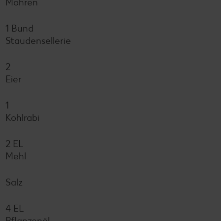
Möhren
1 Bund
Staudensellerie
2
Eier
1
Kohlrabi
2 EL
Mehl
Salz
4 EL
Pflanzenöl