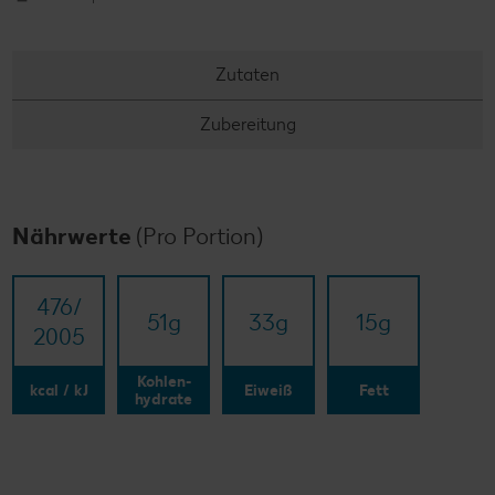
Zutaten
Zubereitung
Nährwerte
(Pro Portion)
476/​
51
g
33
g
15
g
2005
Kohlen-
kcal / kJ
Eiweiß
Fett
hydrate