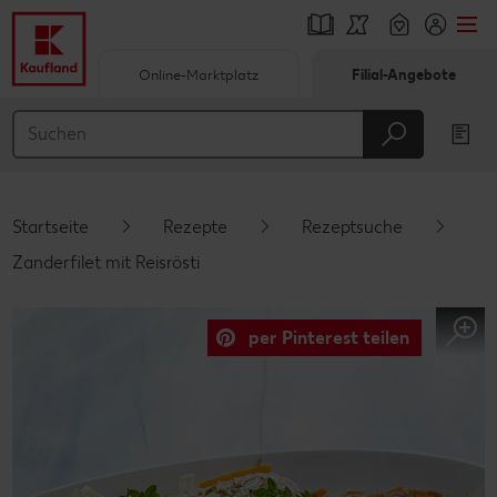
Online-Marktplatz
Filial-Angebote
Springe zu
Hauptinhalt
Footer
Startseite
Rezepte
Rezeptsuche
Schwebender Seitenbereich
Zanderfilet mit Reisrösti
per Pinterest teilen