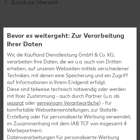
Zurück zur Übersicht
Bevor es weitergeht: Zur Verarbeitung
Ihrer Daten
Weitere interessante
Wir, die Kaufland Dienstleistung GmbH & Co. KG,
Rezeptkategorien
verarbeiten Ihre Daten, die wir u.a. auch von Dritten
erheben, auf unseren Webseiten mittels verschiedener
Techniken, mit denen eine Speicherung und ein Zugriff
auf Informationen in Ihrem Endgerät erfolgt.
Burger-Rezepte
Diese sind teilweise technisch notwendig oder werden
mit Ihrer Zustimmung - auch durch Partner (u.a. als
Pizza-Rezepte
separat
oder
gemeinsam Verantwortliche
) - für
Pasta-Rezepte
komfortable Webseiteneinstellungen, zur Statistik-
Erstellung oder für personalisierte Werbung verwendet;
Sushi-Rezepte
im Zusammenhang mit dem IAB TCF von insgesamt
4
Raclette-Rezepte
Werbepartnern.
Datenverarbeitungen für personalisierte Werbung
Flammkuchen-Rezepte